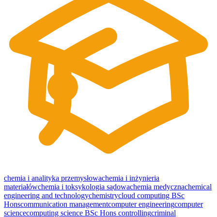
chemia i analityka przemysłowa
chemia i inżynieria
materiałów
chemia i toksykologia sądowa
chemia medyczna
chemical
engineering and technology
chemistry
cloud computing BSc
Hons
communication management
computer engineering
computer
science
computing science BSc Hons
controlling
criminal