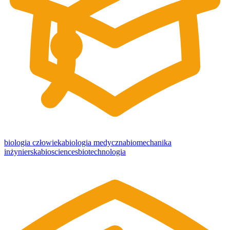
biologia człowieka
biologia medyczna
biomechanika
inżynierska
biosciences
biotechnologia