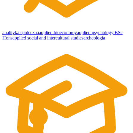
analityka społeczna
applied bioeconomy
applied psychology BSc
Hons
applied social and intercultural studies
archeologia