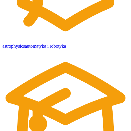
astrophysics
automatyka i robotyka