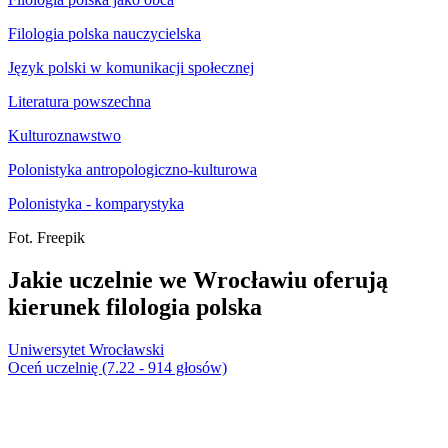
Filologia polska nauczycielska
Język polski w komunikacji społecznej
Literatura powszechna
Kulturoznawstwo
Polonistyka antropologiczno-kulturowa
Polonistyka - komparystyka
Fot. Freepik
Jakie uczelnie we Wrocławiu oferują
kierunek filologia polska
Uniwersytet Wrocławski
Oceń uczelnię (7.22 - 914 głosów)