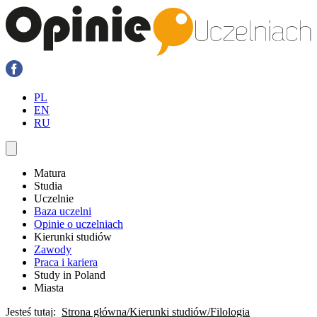
PL
EN
RU
Matura
Studia
Uczelnie
Baza uczelni
Opinie o uczelniach
Kierunki studiów
Zawody
Praca i kariera
Study in Poland
Miasta
Jesteś tutaj:
Strona główna
Kierunki studiów
Filologia