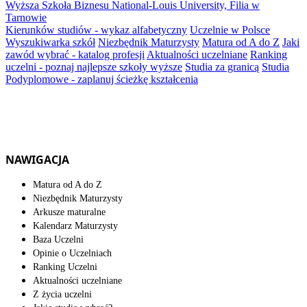
Wyższa Szkoła Biznesu National-Louis University, Filia w
Tarnowie
Kierunków studiów - wykaz alfabetyczny
Uczelnie w Polsce
Wyszukiwarka szkół
Niezbędnik Maturzysty
Matura od A do Z
Jaki
zawód wybrać - katalog profesji
Aktualności uczelniane
Ranking
uczelni - poznaj najlepsze szkoły wyższe
Studia za granicą
Studia
Podyplomowe - zaplanuj ścieżkę kształcenia
NAWIGACJA
Matura od A do Z
Niezbędnik Maturzysty
Arkusze maturalne
Kalendarz Maturzysty
Baza Uczelni
Opinie o Uczelniach
Ranking Uczelni
Aktualności uczelniane
Z życia uczelni