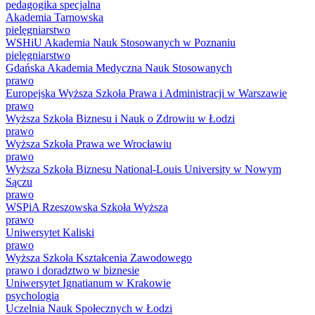
pedagogika specjalna
Akademia Tarnowska
pielęgniarstwo
WSHiU Akademia Nauk Stosowanych w Poznaniu
pielęgniarstwo
Gdańska Akademia Medyczna Nauk Stosowanych
prawo
Europejska Wyższa Szkoła Prawa i Administracji w Warszawie
prawo
Wyższa Szkoła Biznesu i Nauk o Zdrowiu w Łodzi
prawo
Wyższa Szkoła Prawa we Wrocławiu
prawo
Wyższa Szkoła Biznesu National-Louis University w Nowym
Sączu
prawo
WSPiA Rzeszowska Szkoła Wyższa
prawo
Uniwersytet Kaliski
prawo
Wyższa Szkoła Kształcenia Zawodowego
prawo i doradztwo w biznesie
Uniwersytet Ignatianum w Krakowie
psychologia
Uczelnia Nauk Społecznych w Łodzi