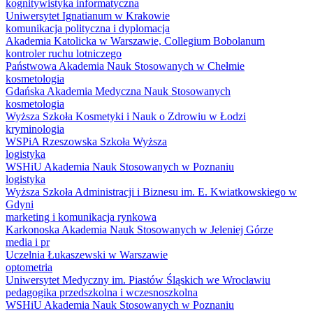
kognitywistyka informatyczna
Uniwersytet Ignatianum w Krakowie
komunikacja polityczna i dyplomacja
Akademia Katolicka w Warszawie, Collegium Bobolanum
kontroler ruchu lotniczego
Państwowa Akademia Nauk Stosowanych w Chełmie
kosmetologia
Gdańska Akademia Medyczna Nauk Stosowanych
kosmetologia
Wyższa Szkoła Kosmetyki i Nauk o Zdrowiu w Łodzi
kryminologia
WSPiA Rzeszowska Szkoła Wyższa
logistyka
WSHiU Akademia Nauk Stosowanych w Poznaniu
logistyka
Wyższa Szkoła Administracji i Biznesu im. E. Kwiatkowskiego w
Gdyni
marketing i komunikacja rynkowa
Karkonoska Akademia Nauk Stosowanych w Jeleniej Górze
media i pr
Uczelnia Łukaszewski w Warszawie
optometria
Uniwersytet Medyczny im. Piastów Śląskich we Wrocławiu
pedagogika przedszkolna i wczesnoszkolna
WSHiU Akademia Nauk Stosowanych w Poznaniu