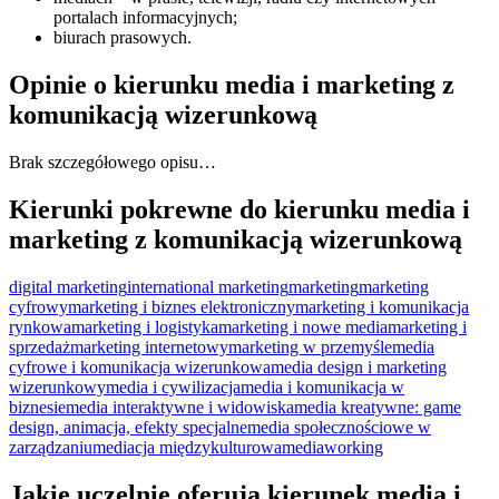
portalach informacyjnych;
biurach prasowych.
Opinie o kierunku media i marketing z
komunikacją wizerunkową
Brak szczegółowego opisu…
Kierunki pokrewne do kierunku media i
marketing z komunikacją wizerunkową
digital marketing
international marketing
marketing
marketing
cyfrowy
marketing i biznes elektroniczny
marketing i komunikacja
rynkowa
marketing i logistyka
marketing i nowe media
marketing i
sprzedaż
marketing internetowy
marketing w przemyśle
media
cyfrowe i komunikacja wizerunkowa
media design i marketing
wizerunkowy
media i cywilizacja
media i komunikacja w
biznesie
media interaktywne i widowiska
media kreatywne: game
design, animacja, efekty specjalne
media społecznościowe w
zarządzaniu
mediacja międzykulturowa
mediaworking
Jakie uczelnie oferują kierunek media i