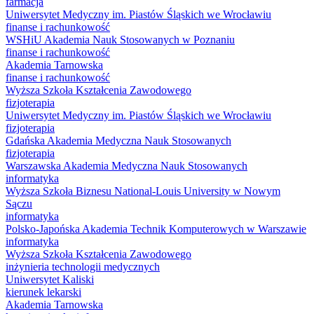
farmacja
Uniwersytet Medyczny im. Piastów Śląskich we Wrocławiu
finanse i rachunkowość
WSHiU Akademia Nauk Stosowanych w Poznaniu
finanse i rachunkowość
Akademia Tarnowska
finanse i rachunkowość
Wyższa Szkoła Kształcenia Zawodowego
fizjoterapia
Uniwersytet Medyczny im. Piastów Śląskich we Wrocławiu
fizjoterapia
Gdańska Akademia Medyczna Nauk Stosowanych
fizjoterapia
Warszawska Akademia Medyczna Nauk Stosowanych
informatyka
Wyższa Szkoła Biznesu National-Louis University w Nowym
Sączu
informatyka
Polsko-Japońska Akademia Technik Komputerowych w Warszawie
informatyka
Wyższa Szkoła Kształcenia Zawodowego
inżynieria technologii medycznych
Uniwersytet Kaliski
kierunek lekarski
Akademia Tarnowska