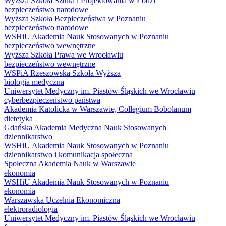
Wyższa Szkoła Sztuki i Projektowania w Łodzi
bezpieczeństwo narodowe
Wyższa Szkoła Bezpieczeństwa w Poznaniu
bezpieczeństwo narodowe
WSHiU Akademia Nauk Stosowanych w Poznaniu
bezpieczeństwo wewnętrzne
Wyższa Szkoła Prawa we Wrocławiu
bezpieczeństwo wewnętrzne
WSPiA Rzeszowska Szkoła Wyższa
biologia medyczna
Uniwersytet Medyczny im. Piastów Śląskich we Wrocławiu
cyberbezpieczeństwo państwa
Akademia Katolicka w Warszawie, Collegium Bobolanum
dietetyka
Gdańska Akademia Medyczna Nauk Stosowanych
dziennikarstwo
WSHiU Akademia Nauk Stosowanych w Poznaniu
dziennikarstwo i komunikacja społeczna
Społeczna Akademia Nauk w Warszawie
ekonomia
WSHiU Akademia Nauk Stosowanych w Poznaniu
ekonomia
Warszawska Uczelnia Ekonomiczna
elektroradiologia
Uniwersytet Medyczny im. Piastów Śląskich we Wrocławiu