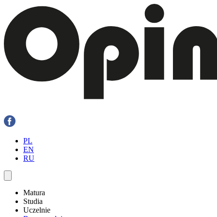
PL
EN
RU
Matura
Studia
Uczelnie