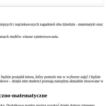
niejszych i najciekawszych zagadnień obu dziedzin - matematyki oraz
amach studiów własne zainteresowania.
będzie posiadał tutora, który pomoże mu w wyborze zajęć i będzie
owe – dzięki nim studenci poznają narzędzia aktualnie stosowane w
tyczno-matematyczne
izyka. Dodatkowe punkty można uzyskać dzięki dobrze zdanemu