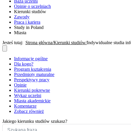
Baza uczelni
Opinie o uczelniach
Kierunki studiów
Zawody
Praca i kariera
Study in Poland
Miasta
Jesteś tutaj:
Strona główna
Kierunki studiów
Indywidualne studia i
Informacje ogólne
Dla kogo?
Program kształcenia
Przedmioty maturalne
Perspektywy pracy
Opinie
Kierunki pokrewne
Wykaz uczelni
Miasta akademickie
Komentarze
Zobacz również
Jakiego kierunku studiów szukasz?