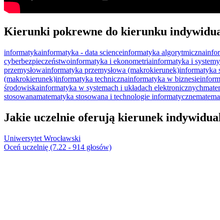
Kierunki pokrewne do kierunku indywidua
informatyka
informatyka - data science
informatyka algorytmiczna
info
cyberbezpieczeństwo
informatyka i ekonometria
informatyka i system
przemysłowa
informatyka przemysłowa (makrokierunek)
informatyka 
(makrokierunek)
informatyka techniczna
informatyka w biznesie
inform
środowiska
informatyka w systemach i układach elektronicznych
mate
stosowana
matematyka stosowana i technologie informatyczne
matema
Jakie uczelnie oferują kierunek indywidu
Uniwersytet Wrocławski
Oceń uczelnię (7.22 - 914 głosów)