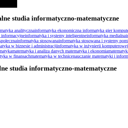
lne studia informatyczno-matematyczne
rmatyka analityczna
informatyka ekonomiczna
informatyka gier kompu
y informacyjne
informatyka i systemy inteligentne
informatyka medialna
i
społeczna
informatyka stosowana
informatyka stosowana i systemy pom
atyka w biznesie i administracji
informatyka w inżynierii komputerowej
matyka
matematyka i analiza danych
matematyka i ekonomia
matematyka
tyka w finansach
matematyka w technice
nauczanie matematyki i inform
alne studia informatyczno-matematyczne