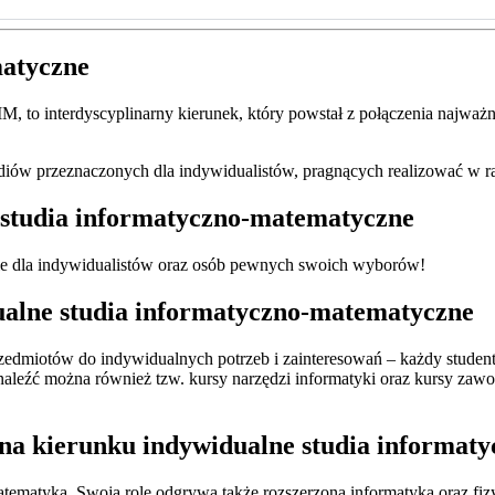
matyczne
SIM, to interdyscyplinarny kierunek, który powstał z połączenia najważ
iów przeznaczonych dla indywidualistów, pragnących realizować w r
e studia informatyczno-matematyczne
ie dla indywidualistów oraz osób pewnych swoich wyborów!
ualne studia informatyczno-matematyczne
dmiotów do indywidualnych potrzeb i zainteresowań – każdy student 
eźć można również tzw. kursy narzędzi informatyki oraz kursy zawod
 na kierunku indywidualne studia informa
tematyka. Swoją rolę odgrywa także rozszerzona informatyka oraz f