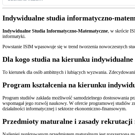
Indywidualne studia informatyczno-mate
Indywidualne Studia Informatyczno-Matematyczne
, w skrócie I
informatyki.
Powstanie ISIM wpasowuje się w trend tworzenia nowoczesnych stud
Dla kogo studia na kierunku indywidualn
To kierunek dla osób ambitnych i lubiących wyzwania. Zdecydowan
Program kształcenia na kierunku indywid
Program studiów zakłada możliwość samodzielnego dostosowania prze
wspomagał jego rozwój naukowy. W ofercie programowej studiów znal
działalności informatycznej i sektorze ekonomiczno-finansowym.
Przedmioty maturalne i zasady rekrutacji
Najlepiej punktowanym przedmiotem maturalnym jest rozszerzona ma