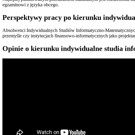
egzaminowi z języka obcego.
Perspektywy pracy po kierunku indywidua
Absolwenci Indywidualnych Studiów Informatyczno-Matematycznych b
przemyśle czy instytucjach finansowo-informatycznych jako projekta
Opinie o kierunku indywidualne studia i