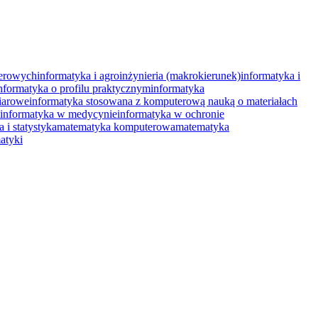
terowych
informatyka i agroinżynieria (makrokierunek)
informatyka i
nformatyka o profilu praktycznym
informatyka
iarowe
informatyka stosowana z komputerową nauką o materiałach
informatyka w medycynie
informatyka w ochronie
 i statystyka
matematyka komputerowa
matematyka
atyki