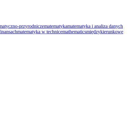
matyczno-przyrodnicze
matematyka
matematyka i analiza danych
inansach
matematyka w technice
mathematics
międzykierunkowe