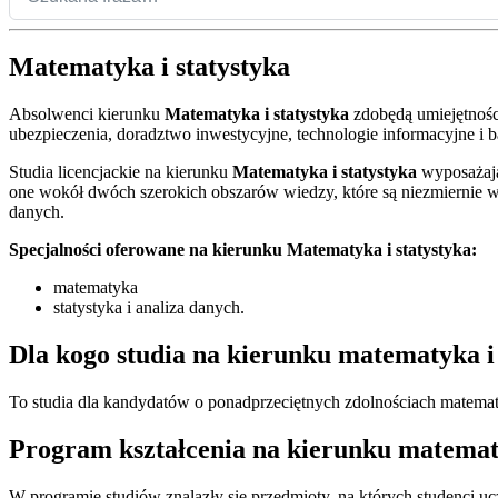
Matematyka i statystyka
Absolwenci kierunku
Matematyka i statystyka
zdobędą umiejętności,
ubezpieczenia, doradztwo inwestycyjne, technologie informacyjne i 
Studia licencjackie na kierunku
Matematyka i statystyka
wyposażają 
one wokół dwóch szerokich obszarów wiedzy, które są niezmiernie w
danych.
Specjalności oferowane na kierunku Matematyka i statystyka
:
matematyka
statystyka i analiza danych.
Dla kogo studia na kierunku matematyka i 
To studia dla kandydatów o ponadprzeciętnych zdolnościach matematyc
Program kształcenia na kierunku matematy
W programie studiów znalazły się przedmioty, na których studenci 