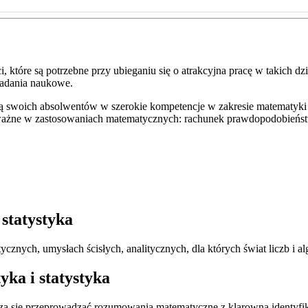
 które są potrzebne przy ubieganiu się o atrakcyjna pracę w takich dzie
badania naukowe.
swoich absolwentów w szerokie kompetencje w zakresie matematyki i s
ażne w zastosowaniach matematycznych: rachunek prawdopodobieństwa 
statystyka
znych, umysłach ścisłych, analitycznych, dla których świat liczb i al
ka i statystyka
uczą się przeprowadzać rozumowania matematyczne z klarowną identyfi