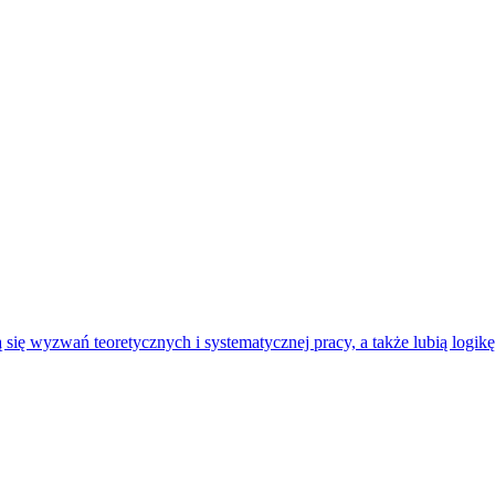
 się wyzwań teoretycznych i systematycznej pracy, a także lubią logikę