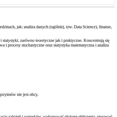
dzinach, jak: analiza danych (ogólniej, tzw. Data Science), finanse,
tatystyki, zarówno teoretyczne jak i praktyczne. Koncentrują się
i procesy stochastyczne oraz statystyka matematyczna i analiza
gorytmów nie jest obcy.
kacją założeń i wniosków, wykonywać złożone obliczenia, stosować