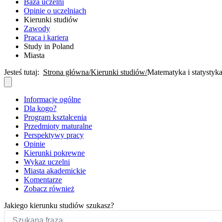
Baza uczelni
Opinie o uczelniach
Kierunki studiów
Zawody
Praca i kariera
Study in Poland
Miasta
Jesteś tutaj:
Strona główna
Kierunki studiów
Matematyka i statystyk
Informacje ogólne
Dla kogo?
Program kształcenia
Przedmioty maturalne
Perspektywy pracy
Opinie
Kierunki pokrewne
Wykaz uczelni
Miasta akademickie
Komentarze
Zobacz również
Jakiego kierunku studiów szukasz?