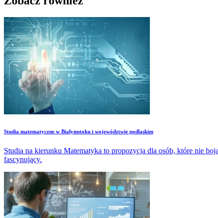
Zobacz również
Studia matematyczne w Białymstoku i województwie podlaskim
Studia na kierunku Matematyka to propozycja dla osób, które nie boją
fascynujący.