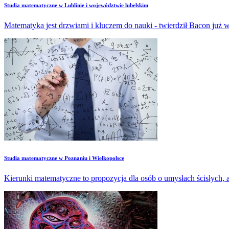
Studia matematyczne w Lublinie i województwie lubelskim
Matematyka jest drzwiami i kluczem do nauki - twierdził Bacon już w
Studia matematyczne w Poznaniu i Wielkopolsce
Kierunki matematyczne to propozycja dla osób o umysłach ścisłych,