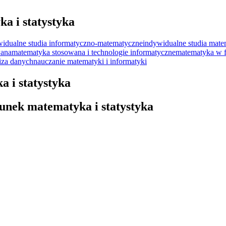
a i statystyka
widualne studia informatyczno-matematyczne
indywidualne studia mate
wana
matematyka stosowana i technologie informatyczne
matematyka w f
iza danych
nauczanie matematyki i informatyki
a i statystyka
unek matematyka i statystyka