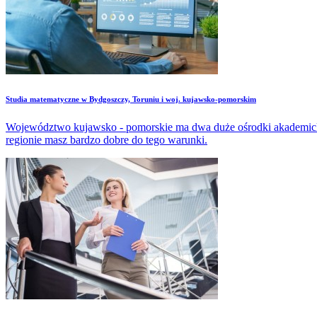
Studia matematyczne w Bydgoszczy, Toruniu i woj. kujawsko-pomorskim
Województwo kujawsko - pomorskie ma dwa duże ośrodki akademicki B
regionie masz bardzo dobre do tego warunki.