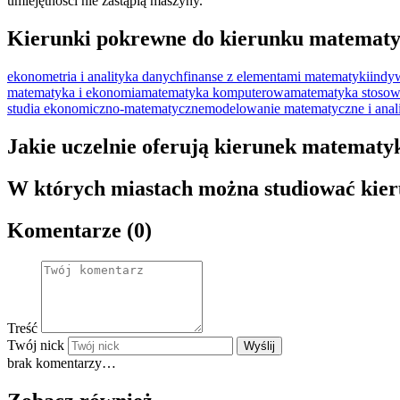
umiejętności nie zastąpią maszyny.
Kierunki pokrewne do kierunku matematyk
ekonometria i analityka danych
finanse z elementami matematyki
indy
matematyka i ekonomia
matematyka komputerowa
matematyka stoso
studia ekonomiczno-matematyczne
modelowanie matematyczne i anal
Jakie uczelnie oferują kierunek matematyk
W których miastach można studiować kier
Komentarze (0)
Treść
Twój nick
Wyślij
brak komentarzy…