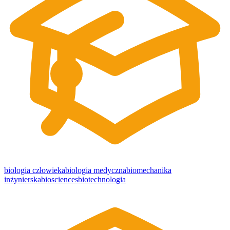
biologia człowieka
biologia medyczna
biomechanika
inżynierska
biosciences
biotechnologia