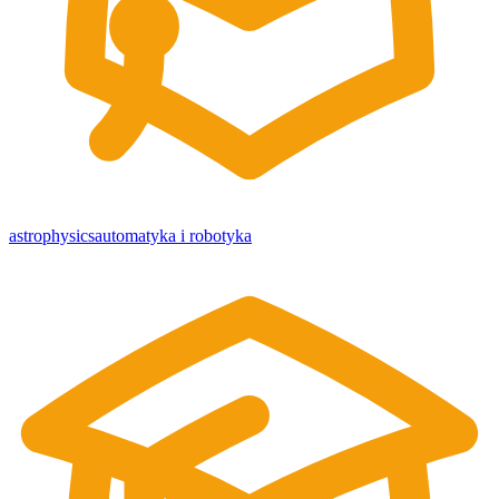
astrophysics
automatyka i robotyka