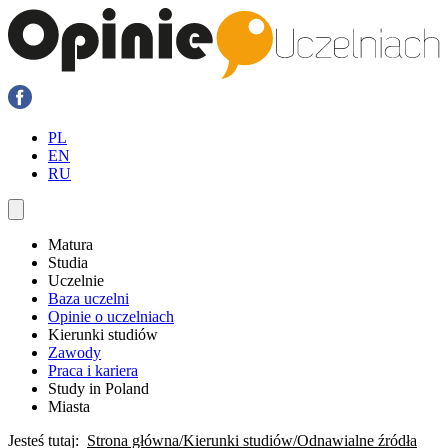
PL
EN
RU
Matura
Studia
Uczelnie
Baza uczelni
Opinie o uczelniach
Kierunki studiów
Zawody
Praca i kariera
Study in Poland
Miasta
Jesteś tutaj:
Strona główna
Kierunki studiów
Odnawialne źródła