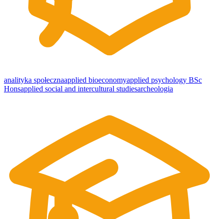
analityka społeczna
applied bioeconomy
applied psychology BSc
Hons
applied social and intercultural studies
archeologia