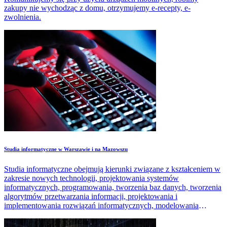
zakupy nie wychodząc z domu, otrzymujemy e-recepty, e-
zwolnienia.
Studia informatyczne w Warszawie i na Mazowszu
Studia informatyczne obejmują kierunki związane z kształceniem w
zakresie nowych technologii, projektowania systemów
informatycznych, programowania, tworzenia baz danych, tworzenia
algorytmów przetwarzania informacji, projektowania i
implementowania rozwiązań informatycznych, modelowania
systemów.