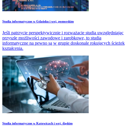
Studia informatyczne w Gdańsku i woj. pomorskim
Jeśli patrzycie perspektywicznie i rozważacie studia uwzględniając
przyszłe możliwości zawodowe i zarobkowe, to studia
informatyczne na pewno są w grupie doskonale rokujących ścieżek
kształcenia.
Studia informatyczne w Katowicach i woj. śląskim