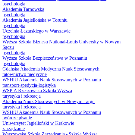
psychologia
Akademia Tarnowska
psychologia
Akademia Jagiellońska w Toruniu
psychologia
Uczelnia Łazarskiego w Warszawie
psychologia
Wyższa Szkoła Biznesu National-Louis University w Nowym
Sączu
psychologia
Wyższa Szkoła Bezpieczeństwa w Poznaniu
psychologia
Gdańska Akademia Medyczna Nauk Stosowanych
ratownictwo medyczne
WSHiU Akademia Nauk Stosowanych w Poznaniu
transport-spedycja-logistyka
WSPiA Rzeszowska Szkoła Wyższa
turystyka i rekreacja
Akademia Nauk Stosowanych w Nowym Targu
turystyka i rekreacja
WSHiU Akademia Nauk Stosowanych w Poznaniu
twórcze pisanie
Uniwersytet Jagielloński w Krakowie
zarządzanie
Warszawska Szkoła Zarządzania - Szkoła Wyższa