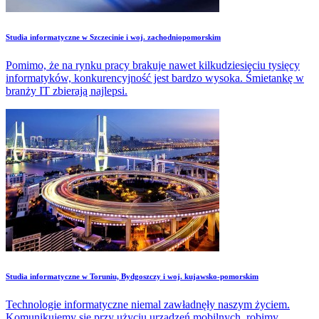
Studia informatyczne w Szczecinie i woj. zachodniopomorskim
Pomimo, że na rynku pracy brakuje nawet kilkudziesięciu tysięcy
informatyków, konkurencyjność jest bardzo wysoka. Śmietankę w
branży IT zbierają najlepsi.
Studia informatyczne w Toruniu, Bydgoszczy i woj. kujawsko-pomorskim
Technologie informatyczne niemal zawładnęły naszym życiem.
Komunikujemy się przy użyciu urządzeń mobilnych, robimy