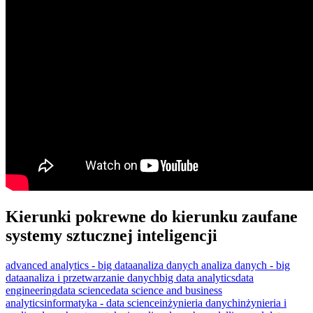
Kierunki pokrewne do kierunku zaufane
systemy sztucznej inteligencji
advanced analytics - big data
analiza danych
analiza danych - big
data
analiza i przetwarzanie danych
big data analytics
data
engineering
data science
data science and business
analytics
informatyka - data science
inżynieria danych
inżynieria i