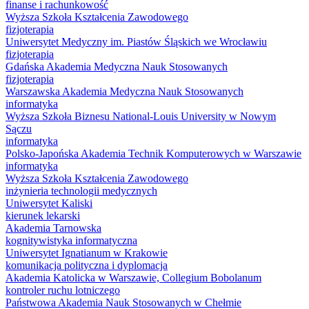
finanse i rachunkowość
Wyższa Szkoła Kształcenia Zawodowego
fizjoterapia
Uniwersytet Medyczny im. Piastów Śląskich we Wrocławiu
fizjoterapia
Gdańska Akademia Medyczna Nauk Stosowanych
fizjoterapia
Warszawska Akademia Medyczna Nauk Stosowanych
informatyka
Wyższa Szkoła Biznesu National-Louis University w Nowym
Sączu
informatyka
Polsko-Japońska Akademia Technik Komputerowych w Warszawie
informatyka
Wyższa Szkoła Kształcenia Zawodowego
inżynieria technologii medycznych
Uniwersytet Kaliski
kierunek lekarski
Akademia Tarnowska
kognitywistyka informatyczna
Uniwersytet Ignatianum w Krakowie
komunikacja polityczna i dyplomacja
Akademia Katolicka w Warszawie, Collegium Bobolanum
kontroler ruchu lotniczego
Państwowa Akademia Nauk Stosowanych w Chełmie