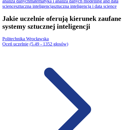
analiza danych
matematyka i analiza danych
modelling and data
science
sztuczna inteligencja
sztuczna inteligencja i data science
Jakie uczelnie oferują kierunek zaufane
systemy sztucznej inteligencji
Politechnika Wrocławska
Oceń uczelnię (5.49 - 1352 głosów)