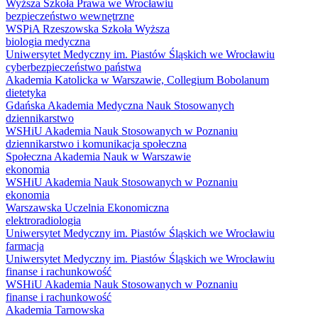
Wyższa Szkoła Prawa we Wrocławiu
bezpieczeństwo wewnętrzne
WSPiA Rzeszowska Szkoła Wyższa
biologia medyczna
Uniwersytet Medyczny im. Piastów Śląskich we Wrocławiu
cyberbezpieczeństwo państwa
Akademia Katolicka w Warszawie, Collegium Bobolanum
dietetyka
Gdańska Akademia Medyczna Nauk Stosowanych
dziennikarstwo
WSHiU Akademia Nauk Stosowanych w Poznaniu
dziennikarstwo i komunikacja społeczna
Społeczna Akademia Nauk w Warszawie
ekonomia
WSHiU Akademia Nauk Stosowanych w Poznaniu
ekonomia
Warszawska Uczelnia Ekonomiczna
elektroradiologia
Uniwersytet Medyczny im. Piastów Śląskich we Wrocławiu
farmacja
Uniwersytet Medyczny im. Piastów Śląskich we Wrocławiu
finanse i rachunkowość
WSHiU Akademia Nauk Stosowanych w Poznaniu
finanse i rachunkowość
Akademia Tarnowska