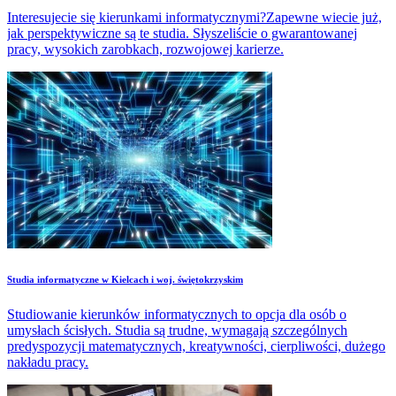
Interesujecie się kierunkami informatycznymi?Zapewne wiecie już,
jak perspektywiczne są te studia. Słyszeliście o gwarantowanej
pracy, wysokich zarobkach, rozwojowej karierze.
Studia informatyczne w Kielcach i woj. świętokrzyskim
Studiowanie kierunków informatycznych to opcja dla osób o
umysłach ścisłych. Studia są trudne, wymagają szczególnych
predyspozycji matematycznych, kreatywności, cierpliwości, dużego
nakładu pracy.