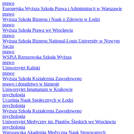
prawo
Europejska Wyższa Szkoła Prawa i Administracji w Warszawie
prawo
Wyższa Szkoła Biznesu i Nauk o Zdrowiu w Łodzi
prawo
Wyższa Szkoła Prawa we Wrocławiu
prawo
Wyższa Szkoła Biznesu National-Louis University w Nowym
Sączu
prawo
WSPiA Rzeszowska Szkoła Wyższa
prawo
Uniwersytet Kaliski
prawo
Wyższa Szkoła Kształcenia Zawodowego
prawo i doradztwo w biznesie
Uniwersytet Ignatianum w Krakowie
psychologia
Uczelnia Nauk Społecznych w Łodzi
psychologia
Wyższa Szkoła Kształcenia Zawodowego
psychologia
Uniwersytet Medyczny im. Piastów Śląskich we Wrocławiu
psychologia
Warszawska Akademia Medyczna Nauk Stosowanych