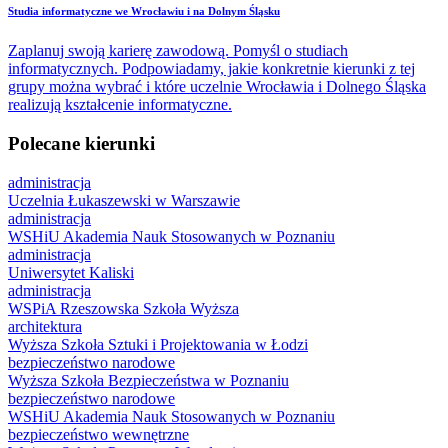
Studia informatyczne we Wrocławiu i na Dolnym Śląsku
Zaplanuj swoją karierę zawodową. Pomyśl o studiach
informatycznych. Podpowiadamy, jakie konkretnie kierunki z tej
grupy można wybrać i które uczelnie Wrocławia i Dolnego Śląska
realizują kształcenie informatyczne.
Polecane kierunki
administracja
Uczelnia Łukaszewski w Warszawie
administracja
WSHiU Akademia Nauk Stosowanych w Poznaniu
administracja
Uniwersytet Kaliski
administracja
WSPiA Rzeszowska Szkoła Wyższa
architektura
Wyższa Szkoła Sztuki i Projektowania w Łodzi
bezpieczeństwo narodowe
Wyższa Szkoła Bezpieczeństwa w Poznaniu
bezpieczeństwo narodowe
WSHiU Akademia Nauk Stosowanych w Poznaniu
bezpieczeństwo wewnętrzne