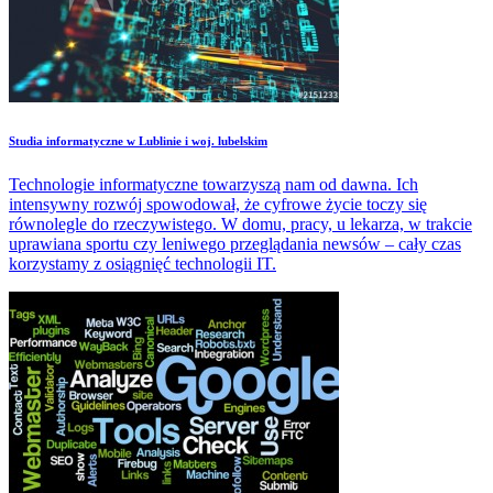
Studia informatyczne w Lublinie i woj. lubelskim
Technologie informatyczne towarzyszą nam od dawna. Ich
intensywny rozwój spowodował, że cyfrowe życie toczy się
równolegle do rzeczywistego. W domu, pracy, u lekarza, w trakcie
uprawiana sportu czy leniwego przeglądania newsów – cały czas
korzystamy z osiągnięć technologii IT.