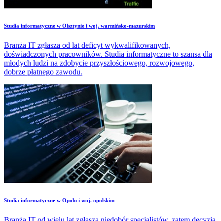
Studia informatyczne w Olsztynie i woj. warmińsko-mazurskim
Branża IT zgłasza od lat deficyt wykwalifikowanych,
doświadczonych pracowników. Studia informatyczne to szansa dla
młodych ludzi na zdobycie przyszłościowego, rozwojowego,
dobrze płatnego zawodu.
Studia informatyczne w Opolu i woj. opolskim
Branża IT od wielu lat zgłasza niedobór specjalistów, zatem decyzja