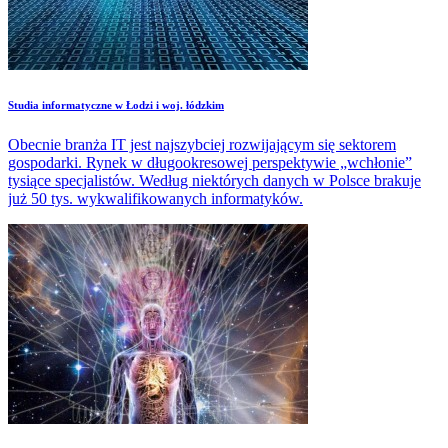
Studia informatyczne w Łodzi i woj. łódzkim
Obecnie branża IT jest najszybciej rozwijającym się sektorem
gospodarki. Rynek w długookresowej perspektywie „wchłonie”
tysiące specjalistów. Według niektórych danych w Polsce brakuje
już 50 tys. wykwalifikowanych informatyków.