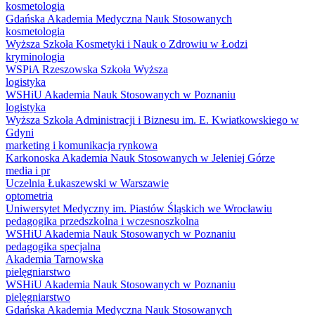
kosmetologia
Gdańska Akademia Medyczna Nauk Stosowanych
kosmetologia
Wyższa Szkoła Kosmetyki i Nauk o Zdrowiu w Łodzi
kryminologia
WSPiA Rzeszowska Szkoła Wyższa
logistyka
WSHiU Akademia Nauk Stosowanych w Poznaniu
logistyka
Wyższa Szkoła Administracji i Biznesu im. E. Kwiatkowskiego w
Gdyni
marketing i komunikacja rynkowa
Karkonoska Akademia Nauk Stosowanych w Jeleniej Górze
media i pr
Uczelnia Łukaszewski w Warszawie
optometria
Uniwersytet Medyczny im. Piastów Śląskich we Wrocławiu
pedagogika przedszkolna i wczesnoszkolna
WSHiU Akademia Nauk Stosowanych w Poznaniu
pedagogika specjalna
Akademia Tarnowska
pielęgniarstwo
WSHiU Akademia Nauk Stosowanych w Poznaniu
pielęgniarstwo
Gdańska Akademia Medyczna Nauk Stosowanych