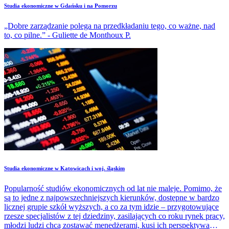
Studia ekonomiczne w Gdańsku i na Pomorzu
„Dobre zarządzanie polega na przedkładaniu tego, co ważne, nad
to, co pilne.” - Guliette de Monthoux P.
Studia ekonomiczne w Katowicach i woj. śląskim
Popularność studiów ekonomicznych od lat nie maleje. Pomimo, że
są to jedne z najpowszechniejszych kierunków, dostępne w bardzo
licznej grupie szkół wyższych, a co za tym idzie – przygotowujące
rzesze specjalistów z tej dziedziny, zasilających co roku rynek pracy,
młodzi ludzi chcą zostawać menedżerami, kusi ich perspektywa