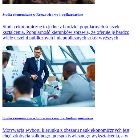
Studia ekonomiczne w Rzeszowie i woj. podkarpackim
Studia ekonomiczne to jedne z bardziej popularnych ścieżek
kształcenia. Popularność kierunków sprawia, że oferuje je bardzo
wiele uczelni publicznych i niepublicznych szkół wyższych.
Studia ekonomiczne w Szczecinie i woj. zachodniopomorskim
Motywacją wyboru kierunku z obszaru nauk ekonomicznych jest
chęć zdobycia solidnego, perspektywicznego wykształcenia, a w