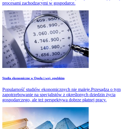
procesami zachodzącymi w gospodarce.
Studia ekonomiczne w Opolu i woj. opolskim
Popularność studiów ekonomicznych nie maleje.Przesądza o tym
zapotrzebowanie na specjalistów z określonych dziedzin życia
gospodarczego, ale też perspektywa dobrze płatnej pracy.