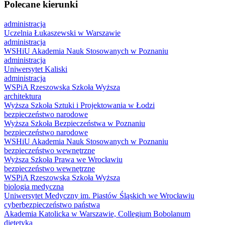
Polecane kierunki
administracja
Uczelnia Łukaszewski w Warszawie
administracja
WSHiU Akademia Nauk Stosowanych w Poznaniu
administracja
Uniwersytet Kaliski
administracja
WSPiA Rzeszowska Szkoła Wyższa
architektura
Wyższa Szkoła Sztuki i Projektowania w Łodzi
bezpieczeństwo narodowe
Wyższa Szkoła Bezpieczeństwa w Poznaniu
bezpieczeństwo narodowe
WSHiU Akademia Nauk Stosowanych w Poznaniu
bezpieczeństwo wewnętrzne
Wyższa Szkoła Prawa we Wrocławiu
bezpieczeństwo wewnętrzne
WSPiA Rzeszowska Szkoła Wyższa
biologia medyczna
Uniwersytet Medyczny im. Piastów Śląskich we Wrocławiu
cyberbezpieczeństwo państwa
Akademia Katolicka w Warszawie, Collegium Bobolanum
dietetyka