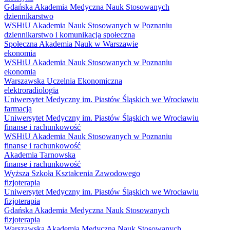
Gdańska Akademia Medyczna Nauk Stosowanych
dziennikarstwo
WSHiU Akademia Nauk Stosowanych w Poznaniu
dziennikarstwo i komunikacja społeczna
Społeczna Akademia Nauk w Warszawie
ekonomia
WSHiU Akademia Nauk Stosowanych w Poznaniu
ekonomia
Warszawska Uczelnia Ekonomiczna
elektroradiologia
Uniwersytet Medyczny im. Piastów Śląskich we Wrocławiu
farmacja
Uniwersytet Medyczny im. Piastów Śląskich we Wrocławiu
finanse i rachunkowość
WSHiU Akademia Nauk Stosowanych w Poznaniu
finanse i rachunkowość
Akademia Tarnowska
finanse i rachunkowość
Wyższa Szkoła Kształcenia Zawodowego
fizjoterapia
Uniwersytet Medyczny im. Piastów Śląskich we Wrocławiu
fizjoterapia
Gdańska Akademia Medyczna Nauk Stosowanych
fizjoterapia
Warszawska Akademia Medyczna Nauk Stosowanych