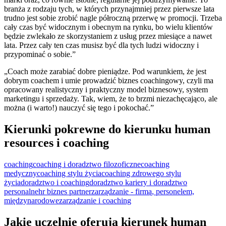
branża z rodzaju tych, w których przynajmniej przez pierwsze lata
trudno jest sobie zrobić nagle półroczną przerwę w promocji. Trzeba
cały czas być widocznym i obecnym na rynku, bo wielu klientów
będzie zwlekało ze skorzystaniem z usług przez miesiące a nawet
lata. Przez cały ten czas musisz być dla tych ludzi widoczny i
przypominać o sobie.”
„Coach może zarabiać dobre pieniądze. Pod warunkiem, że jest
dobrym coachem i umie prowadzić biznes coachingowy, czyli ma
opracowany realistyczny i praktyczny model biznesowy, system
marketingu i sprzedaży. Tak, wiem, że to brzmi niezachęcająco, ale
można (i warto!) nauczyć się tego i pokochać.”
Kierunki pokrewne do kierunku human
resources i coaching
coaching
coaching i doradztwo filozoficzne
coaching
medyczny
coaching stylu życia
coaching zdrowego stylu
życia
doradztwo i coaching
doradztwo kariery i doradztwo
personalne
hr biznes partner
zarządzanie - firmą, personelem,
międzynarodowe
zarządzanie i coaching
Jakie uczelnie oferują kierunek human