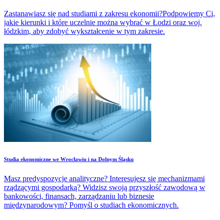
Zastanawiasz się nad studiami z zakresu ekonomii?Podpowiemy Ci,
jakie kierunki i które uczelnie można wybrać w Łodzi oraz woj.
łódzkim, aby zdobyć wykształcenie w tym zakresie.
Studia ekonomiczne we Wrocławiu i na Dolnym Śląsku
Masz predyspozycje analityczne? Interesujesz się mechanizmami
rządzącymi gospodarką? Widzisz swoją przyszłość zawodową w
bankowości, finansach, zarządzaniu lub biznesie
międzynarodowym? Pomyśl o studiach ekonomicznych.