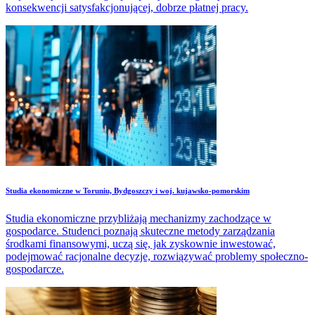
konsekwencji satysfakcjonującej, dobrze płatnej pracy.
Studia ekonomiczne w Toruniu, Bydgoszczy i woj. kujawsko-pomorskim
Studia ekonomiczne przybliżają mechanizmy zachodzące w
gospodarce. Studenci poznają skuteczne metody zarządzania
środkami finansowymi, uczą się, jak zyskownie inwestować,
podejmować racjonalne decyzje, rozwiązywać problemy społeczno-
gospodarcze.