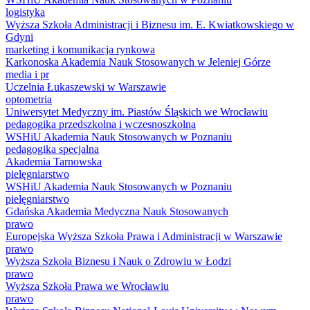
logistyka
Wyższa Szkoła Administracji i Biznesu im. E. Kwiatkowskiego w
Gdyni
marketing i komunikacja rynkowa
Karkonoska Akademia Nauk Stosowanych w Jeleniej Górze
media i pr
Uczelnia Łukaszewski w Warszawie
optometria
Uniwersytet Medyczny im. Piastów Śląskich we Wrocławiu
pedagogika przedszkolna i wczesnoszkolna
WSHiU Akademia Nauk Stosowanych w Poznaniu
pedagogika specjalna
Akademia Tarnowska
pielęgniarstwo
WSHiU Akademia Nauk Stosowanych w Poznaniu
pielęgniarstwo
Gdańska Akademia Medyczna Nauk Stosowanych
prawo
Europejska Wyższa Szkoła Prawa i Administracji w Warszawie
prawo
Wyższa Szkoła Biznesu i Nauk o Zdrowiu w Łodzi
prawo
Wyższa Szkoła Prawa we Wrocławiu
prawo