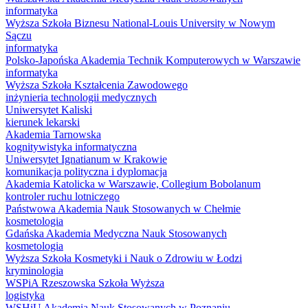
informatyka
Wyższa Szkoła Biznesu National-Louis University w Nowym
Sączu
informatyka
Polsko-Japońska Akademia Technik Komputerowych w Warszawie
informatyka
Wyższa Szkoła Kształcenia Zawodowego
inżynieria technologii medycznych
Uniwersytet Kaliski
kierunek lekarski
Akademia Tarnowska
kognitywistyka informatyczna
Uniwersytet Ignatianum w Krakowie
komunikacja polityczna i dyplomacja
Akademia Katolicka w Warszawie, Collegium Bobolanum
kontroler ruchu lotniczego
Państwowa Akademia Nauk Stosowanych w Chełmie
kosmetologia
Gdańska Akademia Medyczna Nauk Stosowanych
kosmetologia
Wyższa Szkoła Kosmetyki i Nauk o Zdrowiu w Łodzi
kryminologia
WSPiA Rzeszowska Szkoła Wyższa
logistyka
WSHiU Akademia Nauk Stosowanych w Poznaniu