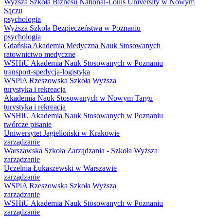
Wyższa Szkoła Biznesu National-Louis University w Nowym
Sączu
psychologia
Wyższa Szkoła Bezpieczeństwa w Poznaniu
psychologia
Gdańska Akademia Medyczna Nauk Stosowanych
ratownictwo medyczne
WSHiU Akademia Nauk Stosowanych w Poznaniu
transport-spedycja-logistyka
WSPiA Rzeszowska Szkoła Wyższa
turystyka i rekreacja
Akademia Nauk Stosowanych w Nowym Targu
turystyka i rekreacja
WSHiU Akademia Nauk Stosowanych w Poznaniu
twórcze pisanie
Uniwersytet Jagielloński w Krakowie
zarządzanie
Warszawska Szkoła Zarządzania - Szkoła Wyższa
zarządzanie
Uczelnia Łukaszewski w Warszawie
zarządzanie
WSPiA Rzeszowska Szkoła Wyższa
zarządzanie
WSHiU Akademia Nauk Stosowanych w Poznaniu
zarządzanie