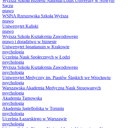
Wyższa Szkoła Biznesu National-Louis University w Nowym
Sączu
prawo
WSPiA Rzeszowska Szkoła Wyższa
prawo
Uniwersytet Kaliski
prawo
Wyższa Szkoła Kształcenia Zawodowego
prawo i doradztwo w biznesie
Uniwersytet Ignatianum w Krakowie
psychologia
Uczelnia Nauk Społecznych w Łodzi
psychologia
Wyższa Szkoła Kształcenia Zawodowego
psychologia
Uniwersytet Medyczny im. Piastów Śląskich we Wrocławiu
psychologia
Warszawska Akademia Medyczna Nauk Stosowanych
psychologia
Akademia Tarnowska
psychologia
Akademia Jagiellońska w Toruniu
psychologia
Uczelnia Łazarskiego w Warszawie
psychologia