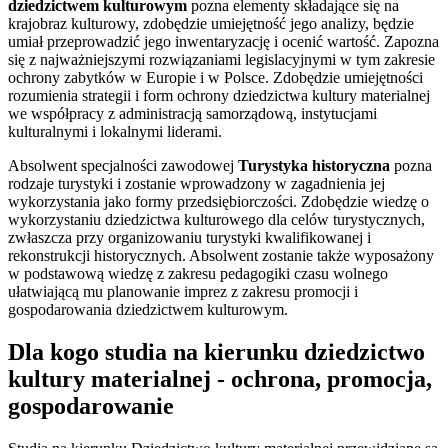
dziedzictwem kulturowym
pozna elementy składające się na
krajobraz kulturowy, zdobędzie umiejętność jego analizy, będzie
umiał przeprowadzić jego inwentaryzację i ocenić wartość. Zapozna
się z najważniejszymi rozwiązaniami legislacyjnymi w tym zakresie
ochrony zabytków w Europie i w Polsce. Zdobędzie umiejętności
rozumienia strategii i form ochrony dziedzictwa kultury materialnej
we współpracy z administracją samorządową, instytucjami
kulturalnymi i lokalnymi liderami.
Absolwent specjalności zawodowej
Turystyka historyczna
pozna
rodzaje turystyki i zostanie wprowadzony w zagadnienia jej
wykorzystania jako formy przedsiębiorczości. Zdobędzie wiedzę o
wykorzystaniu dziedzictwa kulturowego dla celów turystycznych,
zwłaszcza przy organizowaniu turystyki kwalifikowanej i
rekonstrukcji historycznych. Absolwent zostanie także wyposażony
w podstawową wiedzę z zakresu pedagogiki czasu wolnego
ułatwiającą mu planowanie imprez z zakresu promocji i
gospodarowania dziedzictwem kulturowym.
Dla kogo studia na kierunku dziedzictwo
kultury materialnej - ochrona, promocja,
gospodarowanie