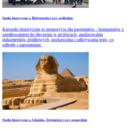
Studia historyczne w Białymstoku i woj. podlaskim
Kierunki historyczne to propozycja dla pasjonatów - humanistów z
zamiłowaniem do ślęczenia w archiwach, analizowania
dokumentów źródłowych, poznawania i odkrywania tego, co
odległe i zapomniane.
Studia historyczne w Gdańsku, Trójmieście i woj. pomorskim