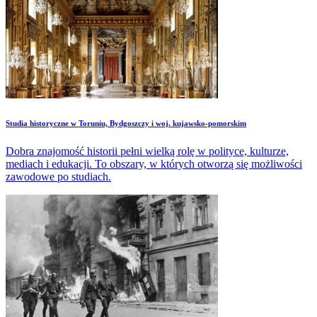
Studia historyczne w Toruniu, Bydgoszczy i woj. kujawsko-pomorskim
Dobra znajomość historii pełni wielką rolę w polityce, kulturze,
mediach i edukacji. To obszary, w których otworzą się możliwości
zawodowe po studiach.