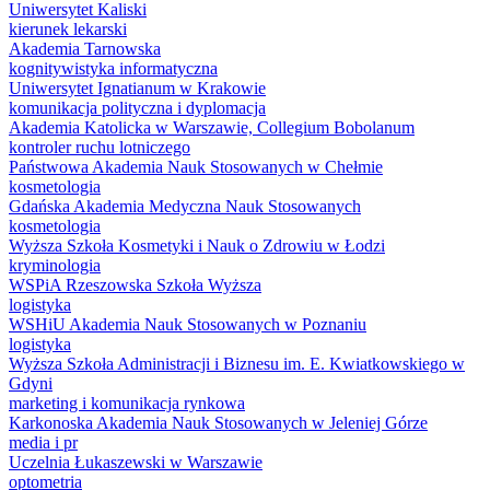
Uniwersytet Kaliski
kierunek lekarski
Akademia Tarnowska
kognitywistyka informatyczna
Uniwersytet Ignatianum w Krakowie
komunikacja polityczna i dyplomacja
Akademia Katolicka w Warszawie, Collegium Bobolanum
kontroler ruchu lotniczego
Państwowa Akademia Nauk Stosowanych w Chełmie
kosmetologia
Gdańska Akademia Medyczna Nauk Stosowanych
kosmetologia
Wyższa Szkoła Kosmetyki i Nauk o Zdrowiu w Łodzi
kryminologia
WSPiA Rzeszowska Szkoła Wyższa
logistyka
WSHiU Akademia Nauk Stosowanych w Poznaniu
logistyka
Wyższa Szkoła Administracji i Biznesu im. E. Kwiatkowskiego w
Gdyni
marketing i komunikacja rynkowa
Karkonoska Akademia Nauk Stosowanych w Jeleniej Górze
media i pr
Uczelnia Łukaszewski w Warszawie
optometria