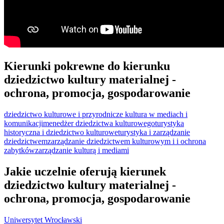
Kierunki pokrewne do kierunku
dziedzictwo kultury materialnej -
ochrona, promocja, gospodarowanie
dziedzictwo kulturowe i przyrodnicze
kultura w mediach i
komunikacji
menedżer dziedzictwa kulturowego
turystyka
historyczna i dziedzictwo kulturowe
turystyka i zarządzanie
dziedzictwem
zarządzanie dziedzictwem kulturowym i i ochrona
zabytków
zarządzanie kulturą i mediami
Jakie uczelnie oferują kierunek
dziedzictwo kultury materialnej -
ochrona, promocja, gospodarowanie
Uniwersytet Wrocławski