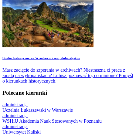
Studia historyczne we Wrocławiu i woj. dolnośląskim
Masz zacięcie do szperania w archiwach? Niestraszna ci praca z
łopatą na wykopaliskach? Lubisz poznawać to, co minione? Pomyśl
o kierunkach historycznych.
Polecane kierunki
administracja
Uczelnia Łukaszewski w Warszawie
administracja
WSHiU Akademia Nauk Stosowanych w Poznaniu
administracja
Uniwersytet Kaliski