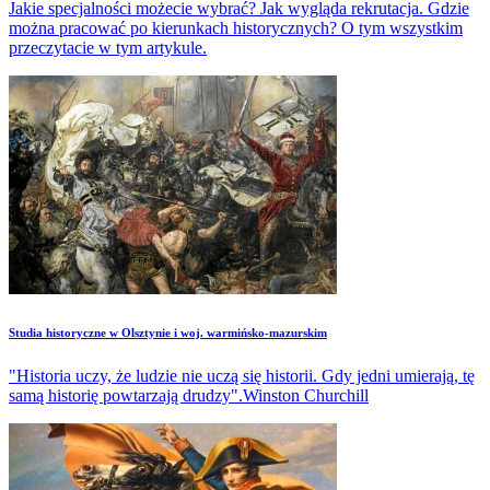
Jakie specjalności możecie wybrać? Jak wygląda rekrutacja. Gdzie
można pracować po kierunkach historycznych? O tym wszystkim
przeczytacie w tym artykule.
Studia historyczne w Olsztynie i woj. warmińsko-mazurskim
"Historia uczy, że ludzie nie uczą się historii. Gdy jedni umierają, tę
samą historię powtarzają drudzy".Winston Churchill