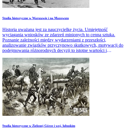
Studia historyczne w Warszawie i na Mazowszu
Historia uważana jest za nauczycielkę życia. Umiejętność
wyciągania wniosków ze zdarzeń minionych to cenna sztuka.
Poznanie zależności między wydarzeniami z przeszłości,
analizowanie związków przyczynowo skutkowych, motywacji do
podejmowania różnorodnych decyzji to istotne wartości i
kompetencje przydatne w wielu sytuacjach życiowych i
zawodowych.
Studia historyczne w Zielonej Górze i woj. lubuskim