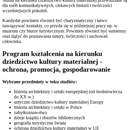
Studia na kierunku Dziedzictwo kultury materialnej przewidziane są
dla osób komunikatywnych, ciekawych historii i twórczości
wcześniejszych pokoleń.
Kandydat powinien również być charyzmatyczny i łatwo
nawiązywać kontakty, co przyda się w późniejszej pracy np. w
muzeum czy biurze turystycznym. Powinien również być sumienny
oraz dążyć do poznawania natury, twórczości i zachowań
człowieka.
Program kształcenia na kierunku
dziedzictwo kultury materialnej -
ochrona, promocja, gospodarowanie
Wybrane przedmioty w toku studiów:
historia architektury i sztuki europejskiej (od średniowiecza
do XX w.)
antyczne dziedzictwo kultury materialnej Europy
historia architektury i sztuki w Polsce
zabytkoznawstwo
dzieje książki i zbiorów bibliotecznych
geografia turystyczna świata
ochrona dziedzictwa kultury materialnej w UE