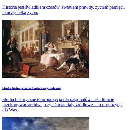
Historia jest świadkiem czasów, światłem prawdy, życiem pamięci,
nauczycielką życia.
Studia historyczne w Łodzi i woj. łódzkim
Studia historyczne to propozycja dla pasjonatów. Jeśli lubicie
przekopywać archiwa, czytać materiały źródłowe – to propozycja
dla Was.