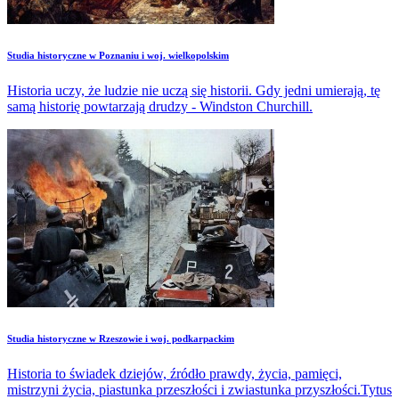
Studia historyczne w Poznaniu i woj. wielkopolskim
Historia uczy, że ludzie nie uczą się historii. Gdy jedni umierają, tę
samą historię powtarzają drudzy - Windston Churchill.
Studia historyczne w Rzeszowie i woj. podkarpackim
Historia to świadek dziejów, źródło prawdy, życia, pamięci,
mistrzyni życia, piastunka przeszłości i zwiastunka przyszłości.Tytus