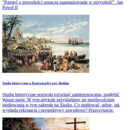
"Pamięć o przeszłości oznacza zaangażowanie w przyszłość". Jan
Paweł II
Studia historyczne w Katowicach i woj. śląskim
Studia historyczne pozwolą rozwinąć zainteresowania, pogłębić
Wasze pasje. W tym artykule przyglądamy się możliwościom
studiowania w tym zakresie na Śląsku. Co studiować, gdzie, jak
wygląda rekrutacja i perspektywy zawodowe? Przeczytajcie.