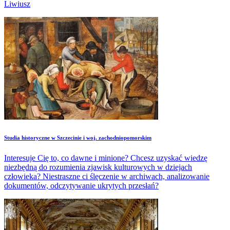
Liwiusz
Studia historyczne w Szczecinie i woj. zachodniopomorskim
Interesuje Cię to, co dawne i minione? Chcesz uzyskać wiedzę
niezbędną do rozumienia zjawisk kulturowych w dziejach
człowieka? Niestraszne ci ślęczenie w archiwach, analizowanie
dokumentów, odczytywanie ukrytych przesłań?