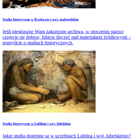
Studia historyczne w Krakowie i woj. małopolskim
Jeśli niestraszne Wam zakurzone archiwa, w otoczeniu staroci
czujecie się dobrze, lubicie ślęczeć nad materiałami źródłowymi –
pomyślcie o studiach historycznych.
Studia historyczne w Lublinie i woj. lubelskim
Jakie studia dostępne są w uczelniach Lublina i woj. lubelskiego?