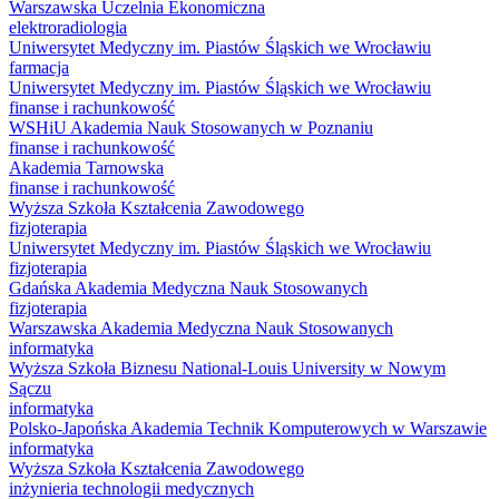
Warszawska Uczelnia Ekonomiczna
elektroradiologia
Uniwersytet Medyczny im. Piastów Śląskich we Wrocławiu
farmacja
Uniwersytet Medyczny im. Piastów Śląskich we Wrocławiu
finanse i rachunkowość
WSHiU Akademia Nauk Stosowanych w Poznaniu
finanse i rachunkowość
Akademia Tarnowska
finanse i rachunkowość
Wyższa Szkoła Kształcenia Zawodowego
fizjoterapia
Uniwersytet Medyczny im. Piastów Śląskich we Wrocławiu
fizjoterapia
Gdańska Akademia Medyczna Nauk Stosowanych
fizjoterapia
Warszawska Akademia Medyczna Nauk Stosowanych
informatyka
Wyższa Szkoła Biznesu National-Louis University w Nowym
Sączu
informatyka
Polsko-Japońska Akademia Technik Komputerowych w Warszawie
informatyka
Wyższa Szkoła Kształcenia Zawodowego
inżynieria technologii medycznych