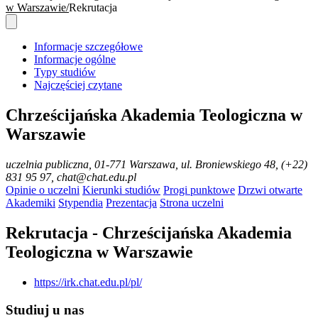
w Warszawie
Rekrutacja
Informacje szczegółowe
Informacje ogólne
Typy studiów
Najczęściej czytane
Chrześcijańska Akademia Teologiczna w
Warszawie
uczelnia publiczna
, 01-771 Warszawa, ul. Broniewskiego 48, (+22)
831 95 97, chat@chat.edu.pl
Opinie o uczelni
Kierunki studiów
Progi punktowe
Drzwi otwarte
Akademiki
Stypendia
Prezentacja
Strona uczelni
Rekrutacja - Chrześcijańska Akademia
Teologiczna w Warszawie
https://irk.chat.edu.pl/pl/
Studiuj u nas