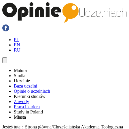
PL
EN
RU
Matura
Studia
Uczelnie
Baza uczelni
Opinie o uczelniach
Kierunki studiów
Zawody
Praca i kariera
Study in Poland
Miasta
Jesteś tutaj:
Strona główna
Chrześcijańska Akademia Teologiczna