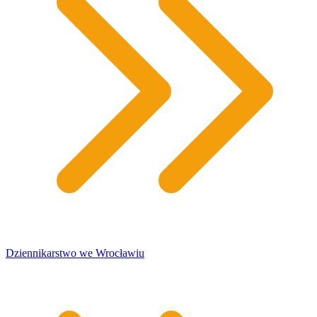
​Dziennikarstwo we Wrocławiu