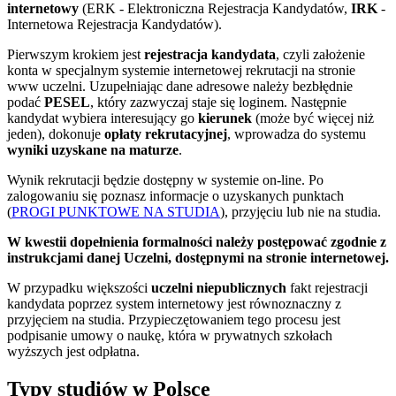
internetowy
(ERK - Elektroniczna Rejestracja Kandydatów,
IRK
-
Internetowa Rejestracja Kandydatów).
Pierwszym krokiem jest
rejestracja kandydata
, czyli założenie
konta w specjalnym systemie internetowej rekrutacji na stronie
www uczelni. Uzupełniając dane adresowe należy bezbłędnie
podać
PESEL
, który zazwyczaj staje się loginem. Następnie
kandydat wybiera interesujący go
kierunek
(może być więcej niż
jeden), dokonuje
opłaty rekrutacyjnej
, wprowadza do systemu
wyniki uzyskane na maturze
.
Wynik rekrutacji będzie dostępny w systemie on-line. Po
zalogowaniu się poznasz informacje o uzyskanych punktach
(
PROGI PUNKTOWE NA STUDIA
), przyjęciu lub nie na studia.
W kwestii dopełnienia formalności należy postępować zgodnie z
instrukcjami danej Uczelni, dostępnymi na stronie internetowej.
W przypadku większości
uczelni niepublicznych
fakt rejestracji
kandydata poprzez system internetowy jest równoznaczny z
przyjęciem na studia. Przypieczętowaniem tego procesu jest
podpisanie umowy o naukę, która w prywatnych szkołach
wyższych jest odpłatna.
Typy studiów w Polsce