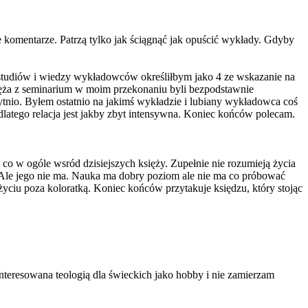
e komentarze. Patrzą tylko jak ściągnąć jak opuścić wykłady. Gdyby
studiów i wiedzy wykładowców określiłbym jako 4 ze wskazanie na
sięża z seminarium w moim przekonaniu byli bezpodstawnie
ytnio. Byłem ostatnio na jakimś wykładzie i lubiany wykładowca coś
e dlatego relacja jest jakby zbyt intensywna. Koniec końców polecam.
co w ogóle wsród dzisiejszych księży. Zupełnie nie rozumieją życia
. Ale jego nie ma. Nauka ma dobry poziom ale nie ma co próbować
życiu poza koloratką. Koniec końców przytakuje księdzu, który stojąc
interesowana teologią dla świeckich jako hobby i nie zamierzam