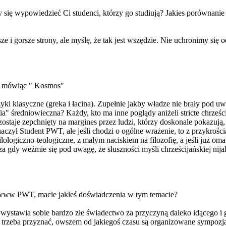
ię wypowiedzieć Ci studenci, którzy go studiują? Jakies porównanie 
sze i gorsze strony, ale myślę, że tak jest wszędzie. Nie uchronimy się 
nie mówiąc " Kosmos"
yki klasyczne (greka i łacina). Zupełnie jakby władze nie brały pod uw
ia" średniowieczna? Każdy, kto ma inne poglądy aniżeli stricte chrześc
staje zepchnięty na margines przez ludzi, którzy doskonale pokazują, 
naczył Student PWT, ale jeśli chodzi o ogólne wrażenie, to z przykrośc
lologiczno-teologiczne, z małym naciskiem na filozofię, a jeśli już oma
cza gdy weźmie się pod uwagę, że słuszności myśli chrześcijańskiej nij
 www PWT, macie jakieś doświadczenia w tym temacie?
ta wystawia sobie bardzo złe świadectwo za przyczyną daleko idącego 
rzeba przyznać, owszem od jakiegoś czasu są organizowane sympozja 