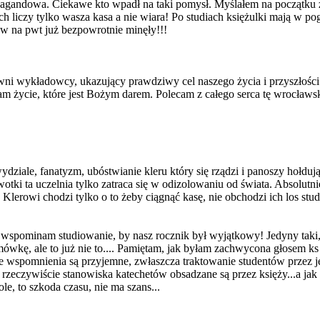
opagandowa. Ciekawe kto wpadł na taki pomysł. Myślałem na początku ż
h liczy tylko wasza kasa a nie wiara! Po studiach księżulki mają w pog
iów na pwt już bezpowrotnie minęły!!!
owni wykładowcy, ukazujący prawdziwy cel naszego życia i przyszłośc
m życie, które jest Bożym darem. Polecam z całego serca tę wrocławs
ydziale, fanatyzm, ubóstwianie kleru który się rządzi i panoszy hołd
wotki ta uczelnia tylko zatraca się w odizolowaniu od świata. Absolut
.. Klerowi chodzi tylko o to żeby ciągnąć kasę, nie obchodzi ich los s
spominam studiowanie, by nasz rocznik był wyjątkowy! Jedyny taki, j
mówkę, ale to już nie to.... Pamiętam, jak byłam zachwycona głosem ks p
kie wspomnienia są przyjemne, zwłaszcza traktowanie studentów prze
o rzeczywiście stanowiska katechetów obsadzane są przez księży...a ja
le, to szkoda czasu, nie ma szans...