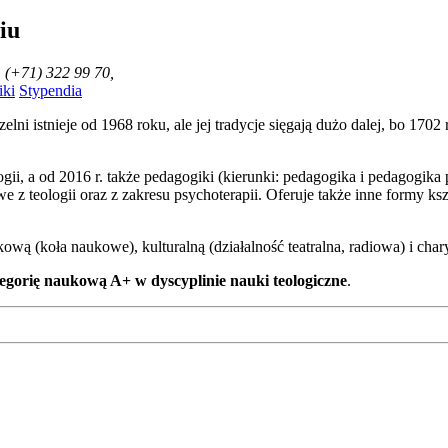
iu
, (+71) 322 99 70,
ki
Stypendia
zelni istnieje od 1968 roku, ale jej tradycje sięgają dużo dalej, bo 1
ii, a od 2016 r. także pedagogiki (kierunki: pedagogika i pedagogik
 z teologii oraz z zakresu psychoterapii. Oferuje także inne formy ks
ową (koła naukowe), kulturalną (działalność teatralna, radiowa) i cha
egorię naukową A+ w dyscyplinie nauki teologiczne
.