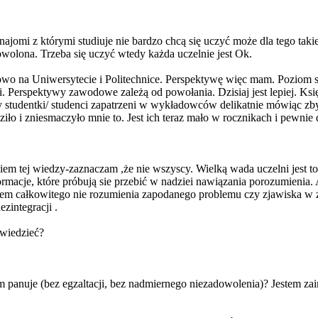
jomi z którymi studiuje nie bardzo chcą się uczyć może dla tego taki
dowolona. Trzeba się uczyć wtedy każda uczelnie jest Ok.
owo na Uniwersytecie i Politechnice. Perspektywę więc mam. Poziom 
i. Perspektywy zawodowe zależą od powołania. Dzisiaj jest lepiej. K
ły studentki/ studenci zapatrzeni w wykładowców delikatnie mówiąc zb
aziło i zniesmaczyło mnie to. Jest ich teraz mało w rocznikach i pewni
m tej wiedzy-zaznaczam ,że nie wszyscy. Wielką wada uczelni jest to 
ormacje, które próbują sie przebić w nadziei nawiązania porozumienia
żarem całkowitego nie rozumienia zapodanego problemu czy zjawiska w 
zintegracji .
owiedzieć?
m panuje (bez egzaltacji, bez nadmiernego niezadowolenia)? Jestem za