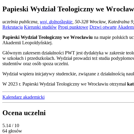
Papieski Wydział Teologiczny we Wrocław
uczelnia publiczna
,
woj. dolnośląskie
, 50-328 Wrocław, Katedralna 9
Rekrutacja
Kierunki studiów
Progi punktowe
Drzwi otwarte
Akademi
Papieski Wydział Teologiczny we Wrocławiu
na mapie polskich uc
Akademii Leopoldyńskiej.
Głównym zakresem działalności PWT jest dydaktyka w zakresie teolog
w szkołach i przedszkolach. Wydział prowadzi też studia podyplomowe
studentów oraz osób spoza uczelni.
Wydział wspiera inicjatywy studenckie, związane z działalnością nauk
W 2023 r. Papieski Wydział Teologiczny we Wrocławiu otrzymał
kat
Kalendarz akademicki
Ocena uczelni
5.14
/ 10
64 głosów