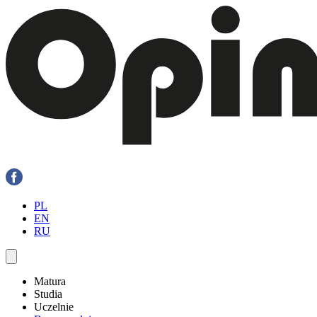
PL
EN
RU
Matura
Studia
Uczelnie