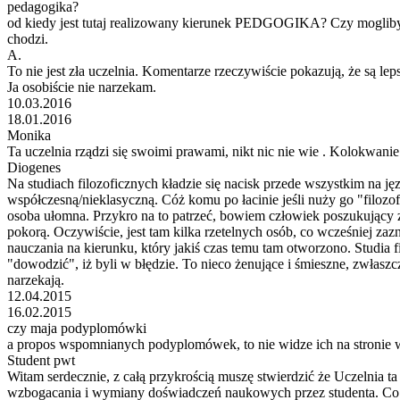
pedagogika?
od kiedy jest tutaj realizowany kierunek PEDGOGIKA? Czy mogliby s
chodzi.
A.
To nie jest zła uczelnia. Komentarze rzeczywiście pokazują, że są lep
Ja osobiście nie narzekam.
10.03.2016
18.01.2016
Monika
Ta uczelnia rządzi się swoimi prawami, nikt nic nie wie . Kolokwa
Diogenes
Na studiach filozoficznych kładzie się nacisk przede wszystkim na jęz
współczesną/nieklasyczną. Cóż komu po łacinie jeśli nuży go "filozof
osoba ułomna. Przykro na to patrzeć, bowiem człowiek poszukujący zo
pokorą. Oczywiście, jest tam kilka rzetelnych osób, co wcześniej zaz
nauczania na kierunku, który jakiś czas temu tam otworzono. Studia fi
"dowodzić", iż byli w błędzie. To nieco żenujące i śmieszne, zwłasz
narzekają.
12.04.2015
16.02.2015
czy maja podyplomówki
a propos wspomnianych podyplomówek, to nie widze ich na stronie
Student pwt
Witam serdecznie, z całą przykrością muszę stwierdzić że Uczelnia 
wzbogacania i wymiany doświadczeń naukowych przez studenta. Co t