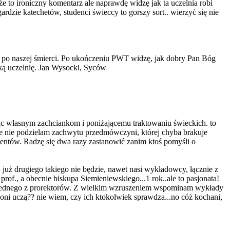
e to ironiczny komentarz ale naprawdę widzę jak ta uczelnia robi
ardzie katechetów, studenci świeccy to gorszy sort.. wierzyć się nie
i po naszej śmierci. Po ukończeniu PWT widzę, jak dobry Pan Bóg
ką uczelnię. Jan Wysocki, Syców
ując własnym zachciankom i poniżającemu traktowaniu świeckich. to
nie nie podzielam zachwytu przedmówczyni, której chyba brakuje
tudentów. Radzę się dwa razy zastanowić zanim ktoś pomyśli o
uż drugiego takiego nie będzie, nawet nasi wykładowcy, łącznie z
rof., a obecnie biskupa Siemieniewskiego...1 rok..ale to pasjonata!
z jednego z prorektorów. Z wielkim wzruszeniem wspominam wykłady
k oni uczą?? nie wiem, czy ich ktokolwiek sprawdza...no cóż kochani,