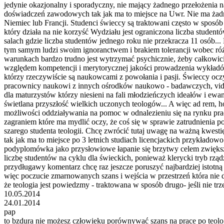
jedynie okazjonalny i sporadyczny, nie mający żadnego przełożenia 
doświadczeń zawodowych tak jak ma to miejsce na Uwr. Nie ma żad
Niemiec lub Francji. Studenci świeccy są traktowani często w spos
który działa na nie korzyść Wydziału jest ograniczona liczba studen
salach gdzie liczba studentów jednego roku nie przekracza 11 osób...
tym samym ludzi swoim ignoranctwem i brakiem tolerancji wobec różn
warunkach bardzo trudno jest wytrzymać psychicznie, żeby całkowici
względem kompetencji i merytorycznej jakości prowadzenia wykładów
którzy rzeczywiście są naukowcami z powołania i pasji. Świeccy oczy
pracownicy naukowi z innych ośrodków naukowo - badawczych, vide U
dla maturzystów którzy niesieni na fali młodzieńczych ideałów i ewa
świetlana przyszłość wielkich uczonych teologów... A więc ad rem, h
możliwości oddziaływania na pomoc w odnalezieniu się na rynku pra
zagraniem które ma mydlić oczy, że coś się w sprawie zatrudnienia po
szarego studenta teologii. Chcę zwrócić tutaj uwagę na ważną kwestię j
tak jak ma to miejsce po 3 letnich studiach licencjackich przykładow
podyplomówka jako przysłowiowe łapanie się brzytwy celem zwiększeni
liczbę studentów na cyklu dla świeckich, ponieważ klerycki tryb rzą
przydługawy komentarz chcę raz jeszcze poruszyć najbardziej istotną 
więc poczucie zmarnowanych szans i wejścia w przestrzeń która nie
że teologia jest powiedzmy - traktowana w sposób drugo- jeśli nie t
10.05.2014
24.01.2014
pap
to bzdura nie możesz człowieku porównywać szans na prace po teologi