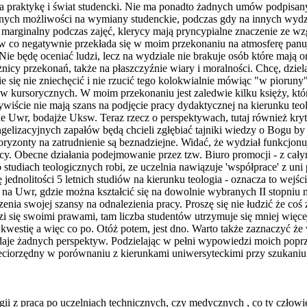
na praktykę i świat studencki. Nie ma ponadto żadnych umów podpisan
nych możliwości na wymiany studenckie, podczas gdy na innych wydz
ób marginalny podczas zajęć, klerycy mają pryncypialne znaczenie ze
tów co negatywnie przekłada się w moim przekonaniu na atmosferę panu
 Nie będę oceniać ludzi, lecz na wydziale nie brakuje osób które mają o
icy przekonań, także na płaszczyźnie wiary i moralności. Chcę, dzie
e się nie zniechęcić i nie rzucić tego kolokwialnie mówiąc "w pioru
 kursorycznych. W moim przekonaniu jest zaledwie kilku księży, któ
wiście nie mają szans na podjęcie pracy dydaktycznej na kierunku teo
wr, bodajże Uksw. Teraz rzecz o perspektywach, tutaj również krytycz
ngelizacyjnych zapałów będą chcieli zgłębiać tajniki wiedzy o Bogu by 
oryzonty na zatrudnienie są beznadziejne. Widać, że wydział funkcjonu
cy. Obecne działania podejmowanie przez tzw. Biuro promocji - z ca
 studiach teologicznych robi, ze uczelnia nawiązuje 'współprace' z uni
ednolitości 5 letnich studiów na kierunku teologia - oznacza to wejście
o na Uwr, gdzie można kształcić się na dowolnie wybranych II stopniu m
a swojej szansy na odnalezienia pracy. Proszę się nie łudzić że coś zm
dzi się swoimi prawami, tam liczba studentów utrzymuje się mniej więc
kwestię a więc co po. Otóż potem, jest dno. Warto także zaznaczyć że 
 daje żadnych perspektyw. Podzielając w pełni wypowiedzi moich popr
rzeciorzędny w porównaniu z kierunkami uniwersyteckimi przy szukaniu 
i z praca po uczelniach technicznych, czy medycznych , co ty człowie