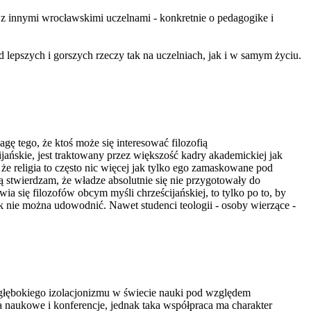
z innymi wrocławskimi uczelnami - konkretnie o pedagogike i
od lepszych i gorszych rzeczy tak na uczelniach, jak i w samym życiu.
agę tego, że ktoś może się interesować filozofią
ijańskie, jest traktowany przez większość kadry akademickiej jak
że religia to często nic więcej jak tylko ego zamaskowane pod
ią stwierdzam, że władze absolutnie się nie przygotowały do
wia się filozofów obcym myśli chrześcijańskiej, to tylko po to, by
ak nie można udowodnić. Nawet studenci teologii - osoby wierzące -
i głębokiego izolacjonizmu w świecie nauki pod względem
naukowe i konferencje, jednak taka współpraca ma charakter