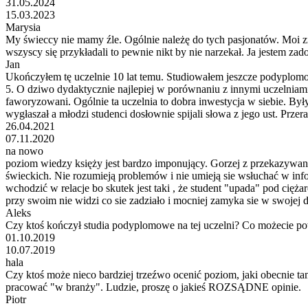
31.05.2024
15.03.2023
Marysia
My świeccy nie mamy źle. Ogólnie należę do tych pasjonatów. Moi zna
wszyscy się przykładali to pewnie nikt by nie narzekał. Ja jestem za
Jan
Ukończyłem tę uczelnie 10 lat temu. Studiowałem jeszcze podyplom
5. O dziwo dydaktycznie najlepiej w porównaniu z innymi uczelniam
faworyzowani. Ogólnie ta uczelnia to dobra inwestycja w siebie. By
wygłaszał a młodzi studenci dosłownie spijali słowa z jego ust. Przer
26.04.2021
07.11.2020
na nowo
poziom wiedzy księży jest bardzo imponujący. Gorzej z przekazywanie
świeckich. Nie rozumieją problemów i nie umieją sie wsłuchać w inf
wchodzić w relacje bo skutek jest taki , że student "upada" pod cię
przy swoim nie widzi co sie zadziało i mocniej zamyka sie w swojej de
Aleks
Czy ktoś kończył studia podyplomowe na tej uczelni? Co możecie p
01.10.2019
10.07.2019
hala
Czy ktoś może nieco bardziej trzeźwo ocenić poziom, jaki obecnie ta
pracować "w branży". Ludzie, proszę o jakieś ROZSĄDNE opinie.
Piotr