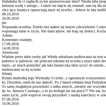
Hahahaha ile ci zapłacili za ten sponsorowany tekst? Niezła tuba pr
ludziom wodę z mózgu... Ludzie nie dajcie się omamić, tam się dla nic
chce jacy fanatycy opuszczają mury tej uczelni... dobrze że lata stud
09.10.2016
26.09.2016
jan
Wspaniała uczelnia. Dzieki niej stałem się innym człowiekiem. Cud
wspomaga mnie w życiu. Nie mam lęków, nie boję się śmierci. Kocha
Admin
Komentarz usunięty.
17.09.2016
14.09.2016
Absolwent
Właśnie przez takie osoby jak Wirida odradzam studiowania na tym w
państwo w państwie, nie polecam nikomu tej uczelni a przez takie de
męża...aż strach pomyśleć jak taka fanatyczka idzie uczyć do szkoły.
studiowaniu na tej uczelni
Wirida
Byłam studentką tego Wydziału/ Uczelni...z ogromnym wzruszeniem w
ks. Drozdem, mieli do nas słabość. Po 2 latach robiłam tutaj Podyplo
To samo mogłabym powiedzieć o kilku innych...niestety nie wszyst
śp. ks. Janusza Czarnego...a że po teologii nie ma pracy?? Nie ma, b
samo życie...jeśli wiążecie swoją przyszłość z nauką katechezy w szko
07.08.2016
16.06.2016