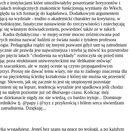
ych z instytucjami które umożliwiałyby poszerzanie horyzontów i
iałach teologicznych znakomicie funkcjonują wymiany do Włoch,
 względu na ich formację do kapłaństwa. Dodatkowym argumentem
jącą na wydziale - trudno o akademicki charakter na korytarzu, w
rtodoksyjne, fanatyczne nastawienie do rzeczywistości i zniechęcają
ląc się własnym doświadczeniem, powiedzieć także ze w takich
ny". Kadra dydaktyczna - w mojej ocenie mocno zróżnicowana pod
rych można nazwać ludźmi ze świata nauki z tytułem profesora
logia. Pedagogika rządzi się innymi prawami gdyż tam są zatrudniani
nie ale prawda jest najważniejsza i trzeba ją mówić ku przestrodze
po pięciu latach "chodzenia na wykłady" roztoczyła się przed nimi
jąc poza strukturami uniwersyteckimi ma 'delikatnie mówiąc'
łym szacunkiem, ale w mojej ocenie są czysto propagandowym
 przyr. Proszę nie dawać temu wiary, nie ma to żadnego znaczenia dla
 na pięcioletnią ścieżkę kształcenia z której nie można się przenieść
gr. Słowem, jak się zacznie to jest się utopionymi pozostaje
ieni się na lepsze, tendencja wyraźnie jest spadkowa jeśli chodzi
ej na stałym poziomie już od dłuższego czasu. Kończąc mój
w dziekanacie nigdy nic nie wiedzą, co bardzo irytuje... Dominuje
zedników tj. @papy i @xyz z przykrością i bólem serca stwierdzam
zatrudnienia. Dziękuję...
ku wygadujesz. Jesteś bez szans na prace po teologii, a po każdym