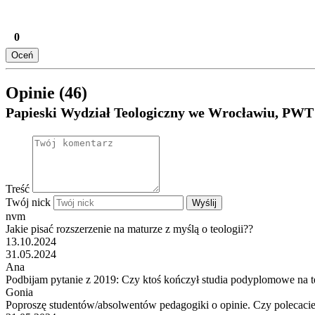
0
Oceń
Opinie (46)
Papieski Wydział Teologiczny we Wrocławiu, PW
Treść
Twój nick
Wyślij
nvm
Jakie pisać rozszerzenie na maturze z myślą o teologii??
13.10.2024
31.05.2024
Ana
Podbijam pytanie z 2019: Czy ktoś kończył studia podyplomowe na t
Gonia
Poproszę studentów/absolwentów pedagogiki o opinie. Czy polecacie 