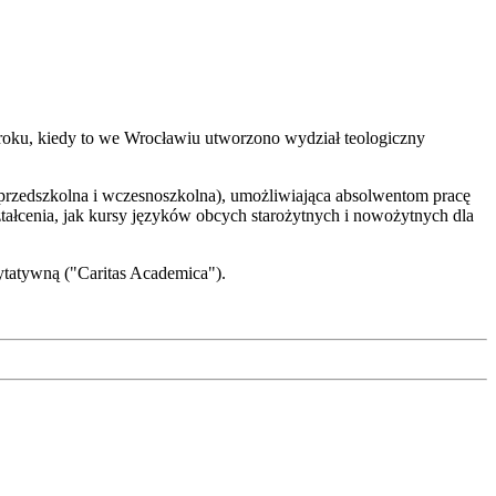
702 roku, kiedy to we Wrocławiu utworzono wydział teologiczny
a przedszkolna i wczesnoszkolna), umożliwiająca absolwentom pracę
ztałcenia, jak kursy języków obcych starożytnych i nowożytnych dla
rytatywną ("Caritas Academica").