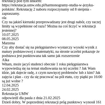
rekrutacji pod tym linkiem:
https://rekrutacja.umw.edu.pl/harmonogramy-studia-w-jezyku-
polskim/. Rekrutację 2 naboru rozpoczynamy od 8 sierpnia -
zapraszamy.
ola
Czy na jakieś kierunki przeprowadzany jest drugi nabór, czy raczej
limity są wypełnione od razu? Można na coś liczyć w rekrutacji
jesiennej?
10.07.2025
08.05.2025
Marzena
Czy aby dostać się na pielęgniarstwo wystarczy wysoki wynik z
matury podstawowej z matematyki, na stronie uczelni pokazuje że
podstawa jest punktowana tak samo jak rozszerzenie
Alka
Witam, może jacyś studenci obecnie 1 roku pielęgniarstwa
wypowiedzą się na temat studiowania na tej uczelni ? Jak Wam
idzie, jak dajecie radę, z czym nawięcej problemów lub z kim? Jak
zajęcia i plan - czy da się pracować na pół etatu, czy piątki po 16:00
są już wolne ?
12.04.2025
24.02.2025
Rekrutacja UMW
odpowiedź dla paula z dnia 21.02.2025
Dzień dobry, W poprzedniej rekrutacji próg punktowy wynosił 161