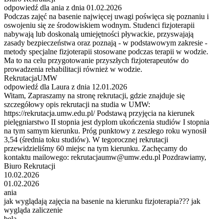
odpowiedź dla ania z dnia 01.02.2026
Podczas zajęć na basenie najwięcej uwagi poświęca się poznaniu i
oswojeniu się ze środowiskiem wodnym. Studenci fizjoterapii
nabywają lub doskonalą umiejętności pływackie, przyswajają
zasady bezpieczeństwa oraz poznają - w podstawowym zakresie -
metody specjalne fizjoterapii stosowane podczas terapii w wodzie.
Ma to na celu przygotowanie przyszłych fizjoterapeutów do
prowadzenia rehabilitacji również w wodzie.
RekrutacjaUMW
odpowiedź dla Laura z dnia 12.01.2026
Witam, Zapraszamy na stronę rekrutacji, gdzie znajduje się
szczegółowy opis rekrutacji na studia w UMW:
https://rekrutacja.umw.edu.pl/ Podstawą przyjęcia na kierunek
pielęgniarstwo II stopnia jest dyplom ukończenia studiów I stopnia
na tym samym kierunku. Próg punktowy z zeszłego roku wynosił
3,54 (średnia toku studiów). W tegorocznej rekrutacji
przewidzieliśmy 60 miejsc na tym kierunku. Zachęcamy do
kontaktu mailowego: rekrutacjaumw@umw.edu.pl Pozdrawiamy,
Biuro Rekrutacji
10.02.2026
01.02.2026
ania
jak wyglądają zajęcia na basenie na kierunku fizjoterapia??? jak
wygląda zaliczenie
bela