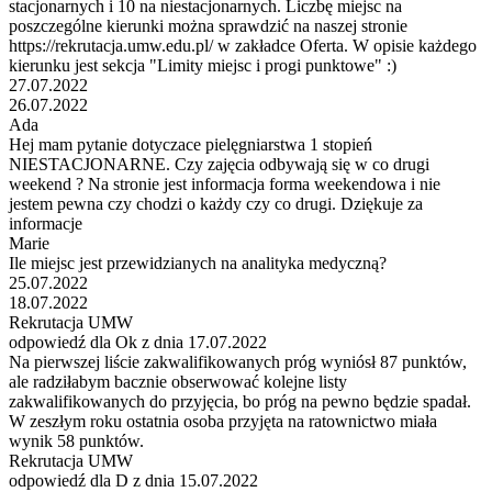
stacjonarnych i 10 na niestacjonarnych. Liczbę miejsc na
poszczególne kierunki można sprawdzić na naszej stronie
https://rekrutacja.umw.edu.pl/ w zakładce Oferta. W opisie każdego
kierunku jest sekcja "Limity miejsc i progi punktowe" :)
27.07.2022
26.07.2022
Ada
Hej mam pytanie dotyczace pielęgniarstwa 1 stopień
NIESTACJONARNE. Czy zajęcia odbywają się w co drugi
weekend ? Na stronie jest informacja forma weekendowa i nie
jestem pewna czy chodzi o każdy czy co drugi. Dziękuje za
informacje
Marie
Ile miejsc jest przewidzianych na analityka medyczną?
25.07.2022
18.07.2022
Rekrutacja UMW
odpowiedź dla Ok z dnia 17.07.2022
Na pierwszej liście zakwalifikowanych próg wyniósł 87 punktów,
ale radziłabym bacznie obserwować kolejne listy
zakwalifikowanych do przyjęcia, bo próg na pewno będzie spadał.
W zeszłym roku ostatnia osoba przyjęta na ratownictwo miała
wynik 58 punktów.
Rekrutacja UMW
odpowiedź dla D z dnia 15.07.2022