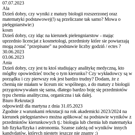
07.07.2023
Ala
Dzień dobry, czy wyniki z matury biologii rozszerzonej oraz
matematyki podstawowej(!) są przeliczane tak samo? Mowa o
pielęgniarstwie:)
kosm
Dzień dobry, czy idąc na kierunek pielengniarstow - mając
uprzednio licencjat z kosmetologi, przedmioty które sie powtarzają
mogą zostać "przepisane" na podstawie liczby godziń / ectes ?
30.06.2023
03.06.2023
Ania
Dzień dobry, czy jest tu ktoś studiujący analitykę medyczną, kto
mógłby opowiedzieć trochę o tym kierunku? Czy wykładowcy są w
porządku i czy pierwszy rok jest bardzo trudny? Dodam, że z
chemią nie miałam w liceum nic wspólnego, a do matury z biologii
przygotowywałam się sama, dlatego bardzo boję się przedmiotów
typu chemia analityczna, organiczna i tak dalej.
Biuro Rekrutacji
odpowiedź dla martyna z dnia 31.05.2023
Zgodnie z warunkami rekrutacji na rok akademicki 2023/2024 na
kierunek pielęgniarstwo można aplikować na podstawie wyników z
przedmiotów kierunkowych tj.: biologia lub chemia lub matematyka
lub fizyka/fizyka i astronomia. Szanse zależą od wyników innych
kandydatów, których niestety jeszcze nie znamy :)