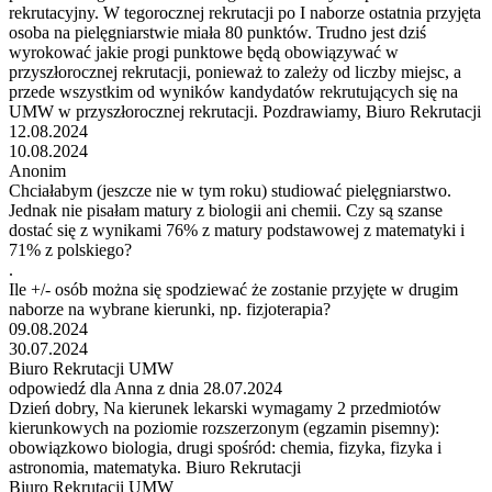
rekrutacyjny. W tegorocznej rekrutacji po I naborze ostatnia przyjęta
osoba na pielęgniarstwie miała 80 punktów. Trudno jest dziś
wyrokować jakie progi punktowe będą obowiązywać w
przyszłorocznej rekrutacji, ponieważ to zależy od liczby miejsc, a
przede wszystkim od wyników kandydatów rekrutujących się na
UMW w przyszłorocznej rekrutacji. Pozdrawiamy, Biuro Rekrutacji
12.08.2024
10.08.2024
Anonim
Chciałabym (jeszcze nie w tym roku) studiować pielęgniarstwo.
Jednak nie pisałam matury z biologii ani chemii. Czy są szanse
dostać się z wynikami 76% z matury podstawowej z matematyki i
71% z polskiego?
.
Ile +/- osób można się spodziewać że zostanie przyjęte w drugim
naborze na wybrane kierunki, np. fizjoterapia?
09.08.2024
30.07.2024
Biuro Rekrutacji UMW
odpowiedź dla Anna z dnia 28.07.2024
Dzień dobry, Na kierunek lekarski wymagamy 2 przedmiotów
kierunkowych na poziomie rozszerzonym (egzamin pisemny):
obowiązkowo biologia, drugi spośród: chemia, fizyka, fizyka i
astronomia, matematyka. Biuro Rekrutacji
Biuro Rekrutacji UMW