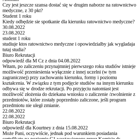
Czy jest jeszcze szansa dostać się w drugim naborze na ratownictwo
medyczne, z 30 pkt?
Student 1 roku
Kiedy odbędzie sie spotkanie dla kierunku ratownictwo medyczne?
30.08.2022
23.08.2022
student 1 roku
studiuje ktos ratownictwo medyczne i opowiedzialby jak wygladaja
tutaj studia?
Biuro Rekrutacji
odpowiedź dla M Cz z dnia 04.08.2022
Witam, po zaliczeniu przynajmniej pierwszego roku studiów istnieje
możliwość przeniesienia wyłącznie z innej uczelni (w tym
zagranicznej) przy zachowaniu kierunku, formy i poziomu
kształcenia. W związku z tym podjęcie studiów na innym kierunku
odbywa się w drodze rekrutacji. Po przyjęciu natomiast jest
możliwość złożenia do dziekana wniosku o zaliczenie /zwolnienie z
przedmiotów, które zostały poprzednio zaliczone, jeśli program
przedmiotu nie uległ zmianie.
22.08.2022
22.08.2022
Biuro Rekrutacji
odpowiedź dla Kourtney z dnia 15.08.2022
Może Pani, oczywiście, jednak pod warunkiem posiadania
certyfikatu na poziomie C1 wystawionego przez Komisję ds