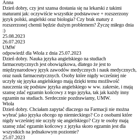
Anna
Dzień dobry, czy jest szansa dostania się na lekarski z takimi
maturami jak: oczywiście wszystkie podstawowe + rozszerzony
język polski, angielski oraz biologia? Czy brak matury z
rozszerzonej chemii będzie dużym problemem? Życzę miłego dnia
:)
25.08.2023
26.07.2023
UMW
odpowiedź dla Wiola z dnia 25.07.2023
Dzień dobry. Nauka języka angielskiego na studiach
farmaceutycznych jest obowiązkowa, dlatego że jest to
międzynarodowy język zawodów medycznych i nauk medycznych,
oraz nauk farmaceutycznych. Osoby które nigdy wcześniej nie
uczyły się języka angielskiego mają dzięki temu możliwość
nauczenia się podstaw języka angielskiego w ww. zakresie, i mają
szansę zdać egzamin końcowy z tego języka, tak jak każdy inny
egzamin na studiach. Serdecznie pozdrawiamy, UMW.
Wiola
Dzień dobry. Chciałam zapytać dlaczego na Farmacji nie można
wybrać jako języka obcego np niemieckiego? Co z osobami które
nigdy wcześniej nie uczyły się angielskiego? Czy te osoby mają
szansę zdać egzamin końcowy z języka skoro egzamin jest dla
wszystkich na jednakowym poziomie?
25.07.2023