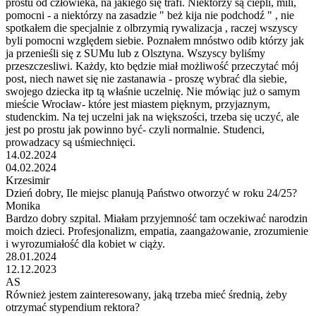
prostu od człowieka, na jakiego się trafi. Niektórzy są ciepli, mili,
pomocni - a niektórzy na zasadzie " beż kija nie podchodź " , nie
spotkałem die specjalnie z olbrzymią rywalizacja , raczej wszyscy
byli pomocni względem siebie. Poznałem mnóstwo odib którzy jak
ja przenieśli się z SUMu lub z Olsztyna. Wszyscy byliśmy
przeszczesliwi. Każdy, kto będzie miał możliwość przeczytać mój
post, niech nawet się nie zastanawia - proszę wybrać dla siebie,
swojego dziecka itp tą właśnie uczelnię. Nie mówiąc już o samym
mieście Wrocław- które jest miastem pięknym, przyjaznym,
studenckim. Na tej uczelni jak na większości, trzeba się uczyć, ale
jest po prostu jak powinno być- czyli normalnie. Studenci,
prowadzacy są uśmiechnięci.
14.02.2024
04.02.2024
Krzesimir
Dzień dobry, Ile miejsc planują Państwo otworzyć w roku 24/25?
Monika
Bardzo dobry szpital. Miałam przyjemność tam oczekiwać narodzin
moich dzieci. Profesjonalizm, empatia, zaangażowanie, zrozumienie
i wyrozumiałość dla kobiet w ciąży.
28.01.2024
12.12.2023
AS
Również jestem zainteresowany, jaką trzeba mieć średnią, żeby
otrzymać stypendium rektora?