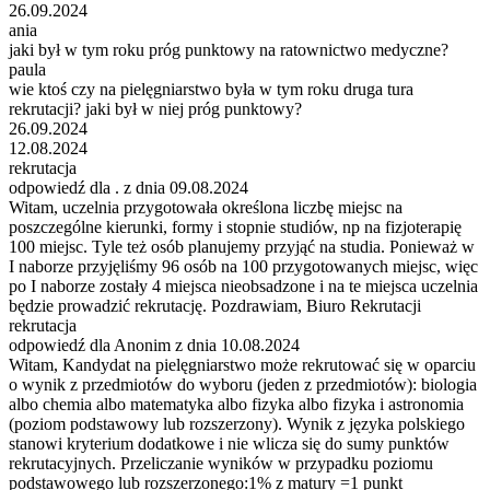
26.09.2024
ania
jaki był w tym roku próg punktowy na ratownictwo medyczne?
paula
wie ktoś czy na pielęgniarstwo była w tym roku druga tura
rekrutacji? jaki był w niej próg punktowy?
26.09.2024
12.08.2024
rekrutacja
odpowiedź dla . z dnia 09.08.2024
Witam, uczelnia przygotowała określona liczbę miejsc na
poszczególne kierunki, formy i stopnie studiów, np na fizjoterapię
100 miejsc. Tyle też osób planujemy przyjąć na studia. Ponieważ w
I naborze przyjęliśmy 96 osób na 100 przygotowanych miejsc, więc
po I naborze zostały 4 miejsca nieobsadzone i na te miejsca uczelnia
będzie prowadzić rekrutację. Pozdrawiam, Biuro Rekrutacji
rekrutacja
odpowiedź dla Anonim z dnia 10.08.2024
Witam, Kandydat na pielęgniarstwo może rekrutować się w oparciu
o wynik z przedmiotów do wyboru (jeden z przedmiotów): biologia
albo chemia albo matematyka albo fizyka albo fizyka i astronomia
(poziom podstawowy lub rozszerzony). Wynik z języka polskiego
stanowi kryterium dodatkowe i nie wlicza się do sumy punktów
rekrutacyjnych. Przeliczanie wyników w przypadku poziomu
podstawowego lub rozszerzonego:1% z matury =1 punkt