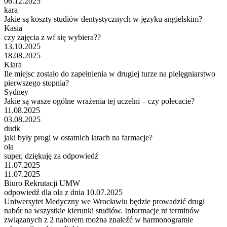
06.12.2025
kara
Jakie są koszty studiów dentystycznych w języku angielskim?
Kasia
czy zajęcia z wf się wybiera??
13.10.2025
18.08.2025
Klara
Ile miejsc zostało do zapełnienia w drugiej turze na pielęgniarstwo
pierwszego stopnia?
Sydney
Jakie są wasze ogólne wrażenia tej uczelni – czy polecacie?
11.08.2025
03.08.2025
dudk
jaki były progi w ostatnich latach na farmacje?
ola
super, dziękuję za odpowiedź
11.07.2025
11.07.2025
Biuro Rekrutacji UMW
odpowiedź dla ola z dnia 10.07.2025
Uniwersytet Medyczny we Wrocławiu będzie prowadzić drugi
nabór na wszystkie kierunki studiów. Informacje nt terminów
związanych z 2 naborem można znaleźć w harmonogramie