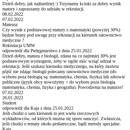
Dzień dobry, jak najbardziej :) Trzymamy kciuki za dobry wynik
matury i zapraszamy do udziału w rekrutacji.
08.02.2022
07.02.2022
Mateusz
Czy wynik z podstawowej matury z matematyki (powyżej 30%)
będzie brany pod uwagę przy rekrutacji na kierunek ratownictwo
medyczne ?
Rekrutacja UMW
odpowiedź dla Pielęgniarstwo z dnia 25.01.2022
Dzień dobry, matura z biologii, zdana na co najmniej 30% jest
podstawowym wymogiem, żeby w ogóle móc wziąć udział w
rekrutacji. Jeśli szukasz kierunku medycznego, na który możesz
pójść nie zdając biologii polecamy ratownictwo medyczne (do
wyboru poza biologią są: matematyka, chemia, fizyka) lub zdrowie
publiczne (język obcy nowożytny + do wyboru poza biologią
matematyka, chemia, fizyka i geografia). Powodzenia na maturze!
07.02.2022
26.01.2022
Student
odpowiedź dla Kaja z dnia 25.01.2022
Jeśli chodzi o sam kierunek to jest wielu rzeczowych
wykładowców, od których można się sporo nauczyć. Zwłaszcza,
jeśli chodzi o tematy około pediatryczne, bądź metody specjalne.
Kaja