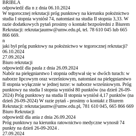
BRIBLA
odpowiedź dla n z dnia 06.10.2024
W tegorocznej rekrutacji próg punktowy na kierunku położnictwo
studia I stopnia wyniósł 74, natomiast na studia II stopnia 3,33. W
razie dodatkowych pytań prosimy o kontakt bezpośredni z Biurem
Rekrutacji: rekrutacjaumw@umw.edu.pl, tel. 78 610 045 lub 665
866 669.
n
jaki był próg punktowy na położnictwo w tegorocznej rekrutacji?
06.10.2024
27.09.2024
Biuro rekrutacji
odpowiedź dla paula z dnia 26.09.2024
Nabór na pielęgniarstwo I stopnia odbywał się w dwóch turach: w
naborze lipcowym oraz wrześniowym, natomiast na pielęgniarstwo
II stopnia wyłącznie w jednej turze: w naborze wrześniowym. Próg
punktowy na studia I stopnia wyniósł 80 punktów (na dzień 26-09-
2024) Próg punktowy na studia II stopnia wyniósł 4,17 punktów (na
dzień 26-09-2024) W razie pytań - prosimy o kontakt z Biurem
Rekrutacji: rekrutacjaumw@umw.edu.pl, 781 610 045, 665 866 669
Biuro Rekrutacji
odpowiedź dla ania z dnia 26.09.2024
Próg punktowy na kierunku ratownictwo medyczne wynosił 74
punkty na dzień 26-09-2024 .
27.09.2024