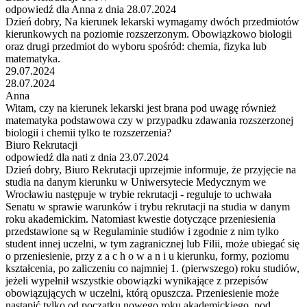
odpowiedź dla Anna z dnia 28.07.2024
Dzień dobry, Na kierunek lekarski wymagamy dwóch przedmiotów
kierunkowych na poziomie rozszerzonym. Obowiązkowo biologii
oraz drugi przedmiot do wyboru spośród: chemia, fizyka lub
matematyka.
29.07.2024
28.07.2024
Anna
Witam, czy na kierunek lekarski jest brana pod uwagę również
matematyka podstawowa czy w przypadku zdawania rozszerzonej
biologii i chemii tylko te rozszerzenia?
Biuro Rekrutacji
odpowiedź dla nati z dnia 23.07.2024
Dzień dobry, Biuro Rekrutacji uprzejmie informuje, że przyjęcie na
studia na danym kierunku w Uniwersytecie Medycznym we
Wrocławiu następuje w trybie rekrutacji - reguluje to uchwała
Senatu w sprawie warunków i trybu rekrutacji na studia w danym
roku akademickim. Natomiast kwestie dotyczące przeniesienia
przedstawione są w Regulaminie studiów i zgodnie z nim tylko
student innej uczelni, w tym zagranicznej lub Filii, może ubiegać się
o przeniesienie, przy z a c h o w a n i u kierunku, formy, poziomu
kształcenia, po zaliczeniu co najmniej 1. (pierwszego) roku studiów,
jeżeli wypełnił wszystkie obowiązki wynikające z przepisów
obowiązujących w uczelni, którą opuszcza. Przeniesienie może
nastąpić tylko od początku nowego roku akademickiego, pod