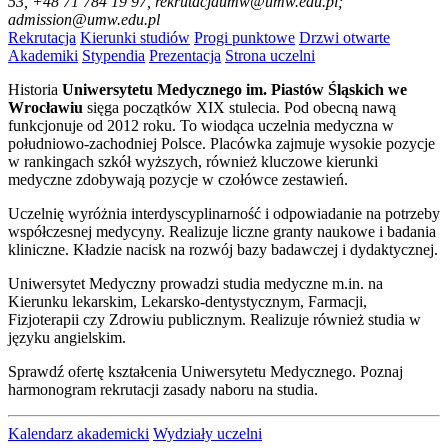
53, +48 71 784 19 97, rekrutacjaumw@umw.edu.pl;
admission@umw.edu.pl
Rekrutacja
Kierunki studiów
Progi punktowe
Drzwi otwarte
Akademiki
Stypendia
Prezentacja
Strona uczelni
Historia
Uniwersytetu Medycznego im. Piastów Śląskich we
Wrocławiu
sięga początków XIX stulecia. Pod obecną nawą
funkcjonuje od 2012 roku. To wiodąca uczelnia medyczna w
południowo-zachodniej Polsce. Placówka zajmuje wysokie pozycje
w rankingach szkół wyższych, również kluczowe kierunki
medyczne zdobywają pozycje w czołówce zestawień.
Uczelnię wyróżnia interdyscyplinarność i odpowiadanie na potrzeby
współczesnej medycyny. Realizuje liczne granty naukowe i badania
kliniczne. Kładzie nacisk na rozwój bazy badawczej i dydaktycznej.
Uniwersytet Medyczny prowadzi studia medyczne m.in. na
Kierunku lekarskim, Lekarsko-dentystycznym, Farmacji,
Fizjoterapii czy Zdrowiu publicznym. Realizuje również studia w
języku angielskim.
Sprawdź ofertę kształcenia Uniwersytetu Medycznego. Poznaj
harmonogram rekrutacji zasady naboru na studia.
Kalendarz akademicki
Wydziały uczelni