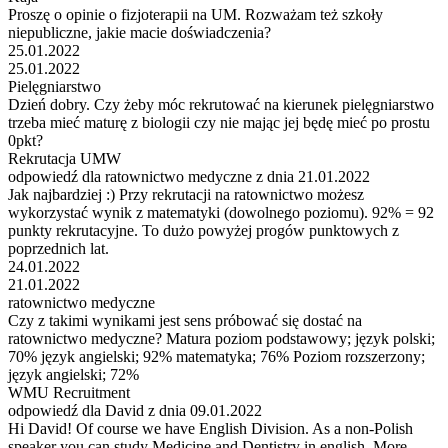
Proszę o opinie o fizjoterapii na UM. Rozważam też szkoły
niepubliczne, jakie macie doświadczenia?
25.01.2022
25.01.2022
Pielęgniarstwo
Dzień dobry. Czy żeby móc rekrutować na kierunek pielęgniarstwo
trzeba mieć maturę z biologii czy nie mając jej będę mieć po prostu
0pkt?
Rekrutacja UMW
odpowiedź dla ratownictwo medyczne z dnia 21.01.2022
Jak najbardziej :) Przy rekrutacji na ratownictwo możesz
wykorzystać wynik z matematyki (dowolnego poziomu). 92% = 92
punkty rekrutacyjne. To dużo powyżej progów punktowych z
poprzednich lat.
24.01.2022
21.01.2022
ratownictwo medyczne
Czy z takimi wynikami jest sens próbować się dostać na
ratownictwo medyczne? Matura poziom podstawowy; język polski;
70% język angielski; 92% matematyka; 76% Poziom rozszerzony;
język angielski; 72%
WMU Recruitment
odpowiedź dla David z dnia 09.01.2022
Hi David! Of course we have English Division. As a non-Polish
speaker you can study Medicine and Dentistry in english. More