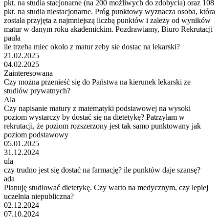
pkt. na studia stacjonarne (na 200 możliwych do zdobycia) oraz 108
pkt. na studia niestacjonarne. Próg punktowy wyznacza osoba, która
została przyjęta z najmniejszą liczbą punktów i zależy od wyników
matur w danym roku akademickim. Pozdrawiamy, Biuro Rekrutacji
paula
ile trzeba miec okolo z matur zeby sie dostac na lekarski?
21.02.2025
04.02.2025
Zainteresowana
Czy można przenieść się do Państwa na kierunek lekarski ze
studiów prywatnych?
Ala
Czy napisanie matury z matematyki podstawowej na wysoki
poziom wystarczy by dostać się na dietetykę? Patrzyłam w
rekrutacji, że poziom rozszerzony jest tak samo punktowany jak
poziom podstawowy
05.01.2025
31.12.2024
ula
czy trudno jest się dostać na farmację? ile punktów daje szansę?
ada
Planuję studiować dietetykę. Czy warto na medycznym, czy lepiej
uczelnia niepubliczna?
02.12.2024
07.10.2024