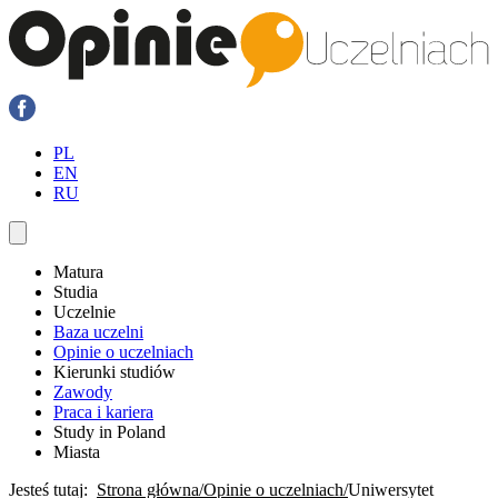
PL
EN
RU
Matura
Studia
Uczelnie
Baza uczelni
Opinie o uczelniach
Kierunki studiów
Zawody
Praca i kariera
Study in Poland
Miasta
Jesteś tutaj:
Strona główna
Opinie o uczelniach
Uniwersytet