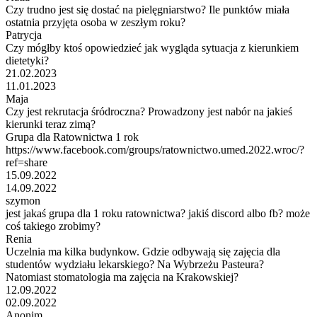
Czy trudno jest się dostać na pielęgniarstwo? Ile punktów miała
ostatnia przyjęta osoba w zeszłym roku?
Patrycja
Czy mógłby ktoś opowiedzieć jak wygląda sytuacja z kierunkiem
dietetyki?
21.02.2023
11.01.2023
Maja
Czy jest rekrutacja śródroczna? Prowadzony jest nabór na jakieś
kierunki teraz zimą?
Grupa dla Ratownictwa 1 rok
https://www.facebook.com/groups/ratownictwo.umed.2022.wroc/?
ref=share
15.09.2022
14.09.2022
szymon
jest jakaś grupa dla 1 roku ratownictwa? jakiś discord albo fb? może
coś takiego zrobimy?
Renia
Uczelnia ma kilka budynkow. Gdzie odbywają się zajęcia dla
studentów wydziału lekarskiego? Na Wybrzeżu Pasteura?
Natomiast stomatologia ma zajęcia na Krakowskiej?
12.09.2022
02.09.2022
Anonim