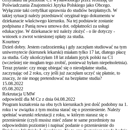
Poświadczania Znajomości Języka Polskiego jako Obcego.
Wyłącznie taki certyfikat uprawnia do studiów bezpłatnych. W
takiej sytuacji należy przedstawić oryginał tego dokumentu w
dziekanacie właściwego kierunku. Na tej podstawie zostanie
podpisana z Panią nowa umowa dot. odpłatności za usługi
edukacyjne. W dziekanacie też należy złożyć - o ile dotyczy -
wniosek o zwrot wniesionej opłaty za studia.
Kourtney
Dzień dobry. Jestem cudzoziemką i gdy zaczęłam studiować na tym
uniwersytecie (kierunek lekarski) miałam tylko 17 lat, dlatego płacę
za studia. Gdy ukończyłam 18 lat zdałam język polski na C1
(wcześniej nie mogłam tego zrobić, ponieważ byłam niepełnoletnia).
Teraz pytanie: czy mogę ubiegać się o nieodpłatne studia,
zaczynając od 2 roku, czy jeśli już zaczęłam uczyć się płatnie, to
znaczy, że nie mogę pretendować na bezpłatne studia?
15.08.2022
05.08.2022
Rekrutacja UMW
odpowiedź dla M Cz z dnia 04.08.2022
Program kształcenia na obu tych kierunkach jest dość podobny na 1.
roku i w związku z tym można starać się o przeniesienie. Należy
spełniać warunki rekrutacji z roku, w którym starasz się o
przeniesienie (czyli musisz mieć zdane te same przedmioty na
odpowiednim poziomie) i napisać podanie o przeniesienie do