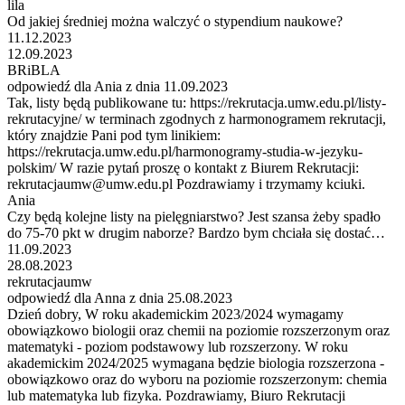
lila
Od jakiej średniej można walczyć o stypendium naukowe?
11.12.2023
12.09.2023
BRiBLA
odpowiedź dla Ania z dnia 11.09.2023
Tak, listy będą publikowane tu: https://rekrutacja.umw.edu.pl/listy-
rekrutacyjne/ w terminach zgodnych z harmonogramem rekrutacji,
który znajdzie Pani pod tym linikiem:
https://rekrutacja.umw.edu.pl/harmonogramy-studia-w-jezyku-
polskim/ W razie pytań proszę o kontakt z Biurem Rekrutacji:
rekrutacjaumw@umw.edu.pl Pozdrawiamy i trzymamy kciuki.
Ania
Czy będą kolejne listy na pielęgniarstwo? Jest szansa żeby spadło
do 75-70 pkt w drugim naborze? Bardzo bym chciała się dostać…
11.09.2023
28.08.2023
rekrutacjaumw
odpowiedź dla Anna z dnia 25.08.2023
Dzień dobry, W roku akademickim 2023/2024 wymagamy
obowiązkowo biologii oraz chemii na poziomie rozszerzonym oraz
matematyki - poziom podstawowy lub rozszerzony. W roku
akademickim 2024/2025 wymagana będzie biologia rozszerzona -
obowiązkowo oraz do wyboru na poziomie rozszerzonym: chemia
lub matematyka lub fizyka. Pozdrawiamy, Biuro Rekrutacji