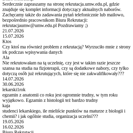
Serdecznie zapraszamy na stronę rekrutacja.umw.edu.pl, gdzie
znajduje się komplet informacji dotyczący aktualnych naborów.
Zachęcamy także do zadawania pytań telefonicznie lub mailowo,
bezpośrednio pracownikom Biura Rekrutacji:
rekrutacjaumw@umw.edu.pl Pozdrawiamy ;)
21.07.2026
15.07.2026
Ktos
Czy ktoś ma również problem z rekrutacją? Wyrzuciło mnie z strony
irk podczas wpisywania danych
Ala
Nie rekrutowałam na tą uczelnię, czy jest w takim razie jeszcze
szansa na studia na fizjoterapii, czy są dodatkowe nabory, czy tylko
dotyczą osób już rekrutujących, które się nie zakwalifikowały???
14.07.2026
30.06.2026
lekarski1rok
egzamin z anatomii co roku jest ogromnie trudny, w tym roku
wyjątkowo. Egzamin z histologii też bardzo trudny
kaja
studenci lekarskiego, ile mieliście punktów na maturze z biologii i
chemii? i jak ogólnie studia, organizacja uczelni???
19.05.2026
16.02.2026
Biuro Rekrutacji