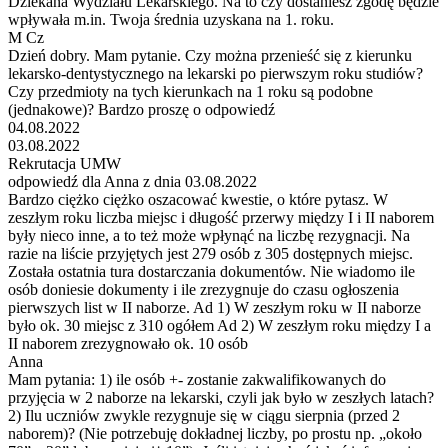
Dziekana Wydziału Lekarskiego. Na to czy dostaniesz zgodę będzie
wpływała m.in. Twoja średnia uzyskana na 1. roku.
M Cz
Dzień dobry. Mam pytanie. Czy można przenieść się z kierunku
lekarsko-dentystycznego na lekarski po pierwszym roku studiów?
Czy przedmioty na tych kierunkach na 1 roku są podobne
(jednakowe)? Bardzo proszę o odpowiedź
04.08.2022
03.08.2022
Rekrutacja UMW
odpowiedź dla Anna z dnia 03.08.2022
Bardzo ciężko ciężko oszacować kwestie, o które pytasz. W
zeszłym roku liczba miejsc i długość przerwy między I i II naborem
były nieco inne, a to też może wpłynąć na liczbę rezygnacji. Na
razie na liście przyjętych jest 279 osób z 305 dostępnych miejsc.
Została ostatnia tura dostarczania dokumentów. Nie wiadomo ile
osób doniesie dokumenty i ile zrezygnuje do czasu ogłoszenia
pierwszych list w II naborze. Ad 1) W zeszłym roku w II naborze
było ok. 30 miejsc z 310 ogółem Ad 2) W zeszłym roku między I a
II naborem zrezygnowało ok. 10 osób
Anna
Mam pytania: 1) ile osób +- zostanie zakwalifikowanych do
przyjęcia w 2 naborze na lekarski, czyli jak było w zeszłych latach?
2) Ilu uczniów zwykle rezygnuje się w ciągu sierpnia (przed 2
naborem)? (Nie potrzebuję dokładnej liczby, po prostu np. „około