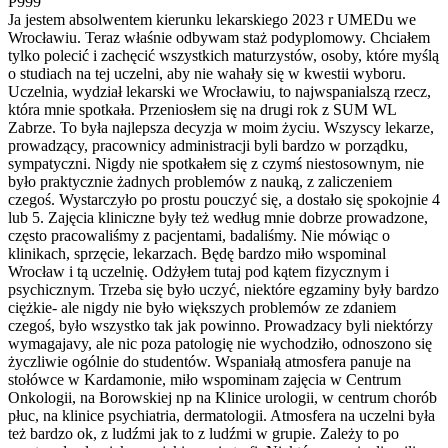
P999
Ja jestem absolwentem kierunku lekarskiego 2023 r UMEDu we
Wrocławiu. Teraz właśnie odbywam staż podyplomowy. Chciałem
tylko polecić i zachęcić wszystkich maturzystów, osoby, które myślą
o studiach na tej uczelni, aby nie wahały się w kwestii wyboru.
Uczelnia, wydział lekarski we Wrocławiu, to najwspanialszą rzecz,
która mnie spotkała. Przeniosłem się na drugi rok z SUM WL
Zabrze. To była najlepsza decyzja w moim życiu. Wszyscy lekarze,
prowadzący, pracownicy administracji byli bardzo w porządku,
sympatyczni. Nigdy nie spotkałem się z czymś niestosownym, nie
było praktycznie żadnych problemów z nauką, z zaliczeniem
czegoś. Wystarczyło po prostu pouczyć się, a dostało się spokojnie 4
lub 5. Zajęcia kliniczne były też według mnie dobrze prowadzone,
często pracowaliśmy z pacjentami, badaliśmy. Nie mówiąc o
klinikach, sprzęcie, lekarzach. Będę bardzo miło wspominal
Wrocław i tą uczelnię. Odżyłem tutaj pod kątem fizycznym i
psychicznym. Trzeba się było uczyć, niektóre egzaminy były bardzo
ciężkie- ale nigdy nie było większych problemów ze zdaniem
czegoś, było wszystko tak jak powinno. Prowadzacy byli niektórzy
wymagajavy, ale nic poza patologię nie wychodziło, odnoszono się
życzliwie ogólnie do studentów. Wspaniałą atmosfera panuje na
stołówce w Kardamonie, miło wspominam zajęcia w Centrum
Onkologii, na Borowskiej np na Klinice urologii, w centrum chorób
płuc, na klinice psychiatria, dermatologii. Atmosfera na uczelni była
też bardzo ok, z ludźmi jak to z ludźmi w grupie. Zależy to po