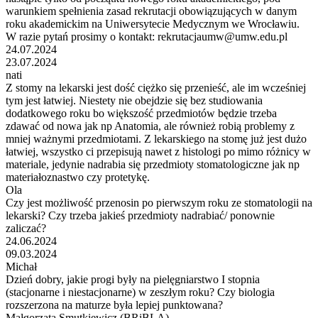
warunkiem spełnienia zasad rekrutacji obowiązujących w danym
roku akademickim na Uniwersytecie Medycznym we Wrocławiu.
W razie pytań prosimy o kontakt: rekrutacjaumw@umw.edu.pl
24.07.2024
23.07.2024
nati
Z stomy na lekarski jest dość ciężko się przenieść, ale im wcześniej
tym jest łatwiej. Niestety nie obejdzie się bez studiowania
dodatkowego roku bo większość przedmiotów będzie trzeba
zdawać od nowa jak np Anatomia, ale również robią problemy z
mniej ważnymi przedmiotami. Z lekarskiego na stomę już jest dużo
łatwiej, wszystko ci przepisują nawet z histologi po mimo różnicy w
materiale, jedynie nadrabia się przedmioty stomatologiczne jak np
materiałoznastwo czy protetykę.
Ola
Czy jest możliwość przenosin po pierwszym roku ze stomatologii na
lekarski? Czy trzeba jakieś przedmioty nadrabiać/ ponownie
zaliczać?
24.06.2024
09.03.2024
Michał
Dzień dobry, jakie progi były na pielęgniarstwo I stopnia
(stacjonarne i niestacjonarne) w zeszłym roku? Czy biologia
rozszerzona na maturze była lepiej punktowana?
Małgorzata Smutkiewicz (BRiBLA)