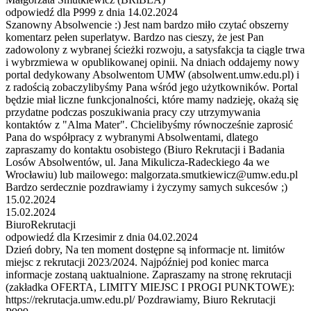
odpowiedź dla P999 z dnia 14.02.2024
Szanowny Absolwencie :) Jest nam bardzo miło czytać obszerny
komentarz pełen superlatyw. Bardzo nas cieszy, że jest Pan
zadowolony z wybranej ścieżki rozwoju, a satysfakcja ta ciągle trwa
i wybrzmiewa w opublikowanej opinii. Na dniach oddajemy nowy
portal dedykowany Absolwentom UMW (absolwent.umw.edu.pl) i
z radością zobaczylibyśmy Pana wśród jego użytkowników. Portal
będzie miał liczne funkcjonalności, które mamy nadzieję, okażą się
przydatne podczas poszukiwania pracy czy utrzymywania
kontaktów z "Alma Mater". Chcielibyśmy równocześnie zaprosić
Pana do współpracy z wybranymi Absolwentami, dlatego
zapraszamy do kontaktu osobistego (Biuro Rekrutacji i Badania
Losów Absolwentów, ul. Jana Mikulicza-Radeckiego 4a we
Wrocławiu) lub mailowego: malgorzata.smutkiewicz@umw.edu.pl
Bardzo serdecznie pozdrawiamy i życzymy samych sukcesów ;)
15.02.2024
15.02.2024
BiuroRekrutacji
odpowiedź dla Krzesimir z dnia 04.02.2024
Dzień dobry, Na ten moment dostępne są informacje nt. limitów
miejsc z rekrutacji 2023/2024. Najpóźniej pod koniec marca
informacje zostaną uaktualnione. Zapraszamy na stronę rekrutacji
(zakładka OFERTA, LIMITY MIEJSC I PROGI PUNKTOWE):
https://rekrutacja.umw.edu.pl/ Pozdrawiamy, Biuro Rekrutacji