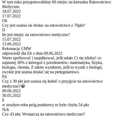
W tym roku przygotowaliśmy 60 miejsc na kierunku Ratownictwo
Medyczne.
18.07.2022
17.07.2022
Ok
Czy jest szansa sie dostac na ratownictwo z 76pkt?
D
Ile jest miejsc na ratownictwo medyczne?
15.07.2022
13.06.2022
Rekrutacja UMW
odpowiedź dla Eh z dnia 09.06.2022
Warto spróbować i zaaplikować, jeśli udało Ci się zdobyć co
najmniej 30% z któregoś z przedmiotów: matematyka, fizyka,
biologia, chemia. Z takim wynikiem, jeśli to wynik z biologii,
zwykle jest szansa dostać się na pielęgniarstwo.
Eh
Czy z 30 pkt jest szansa się łudzić o przyjęcie na ratownictwo
medyczne?😭
09.06.2022
30.05.2022
ll
w zeszłym roku próg punktowy to było chyba 54 pkt
Nck
Czy 43 pkt. Wystarczą na ratownictwo medyczne?