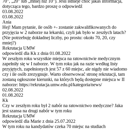
70”, „20” lub „mniej niż 10”). Jeśli istnieje choć jakaś informacja,
dotycząca tego, bardzo proszę o odpowiedź
03.08.2022
03.08.2022
Ania
Hej! Mam pytanie, ile osób +- zostanie zakwalifikowanych do
przyjęcia w 2 naborze na lekarski, czyli jak było w zeszłych latach?
(Nie potrzebuję dokładnej liczby, po prostu: około 70, 20, czy
mniej?)
Rekrutacja UMW
odpowiedź dla Kk z dnia 01.08.2022
W zeszłym roku wszystkie miejsca na ratownictwie medycznym
zapełniły się w I naborze. W tym roku jak na razie według listy
przyjętych, zapełnionych jest 57 z 60 miejsc, ale nigdy nie wiadomo
czy i ile osób zrezygnuje. Warto obserwować stronę rekrutacji, tam
zostaną ogłoszone kierunki, na których będą dostępne miejsca w II
naborze: https://rekrutacja.umw.edu.pl/kategoria/news/
02.08.2022
01.08.2022
Kk
Czy w zeszłym roku był 2 nabór na ratownictwo medyczne? Jaka
jest szansa na drugi nabór w tym roku
Rekrutacja UMW
odpowiedź dla Marie z dnia 25.07.2022
W tym roku na kandydatów czeka 70 miejsc na studiach