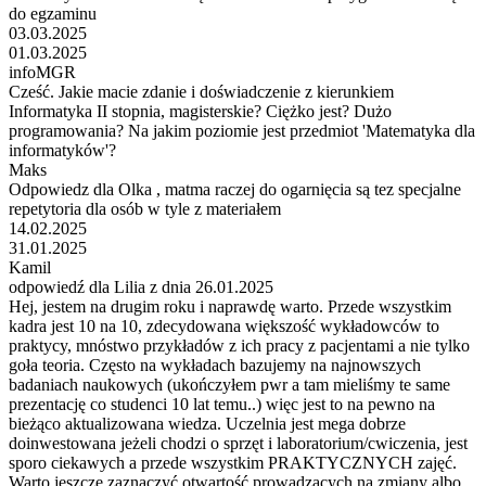
do egzaminu
03.03.2025
01.03.2025
infoMGR
Cześć. Jakie macie zdanie i doświadczenie z kierunkiem
Informatyka II stopnia, magisterskie? Ciężko jest? Dużo
programowania? Na jakim poziomie jest przedmiot 'Matematyka dla
informatyków'?
Maks
Odpowiedz dla Olka , matma raczej do ogarnięcia są tez specjalne
repetytoria dla osób w tyle z materiałem
14.02.2025
31.01.2025
Kamil
odpowiedź dla Lilia z dnia 26.01.2025
Hej, jestem na drugim roku i naprawdę warto. Przede wszystkim
kadra jest 10 na 10, zdecydowana większość wykładowców to
praktycy, mnóstwo przykładów z ich pracy z pacjentami a nie tylko
goła teoria. Często na wykładach bazujemy na najnowszych
badaniach naukowych (ukończyłem pwr a tam mieliśmy te same
prezentację co studenci 10 lat temu..) więc jest to na pewno na
bieżąco aktualizowana wiedza. Uczelnia jest mega dobrze
doinwestowana jeżeli chodzi o sprzęt i laboratorium/cwiczenia, jest
sporo ciekawych a przede wszystkim PRAKTYCZNYCH zajęć.
Warto jeszcze zaznaczyć otwartość prowadzących na zmiany albo