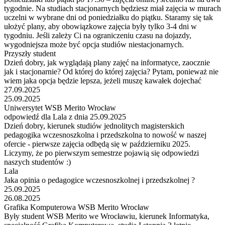
tygodnie. Na studiach stacjonarnych będziesz miał zajęcia w murach
uczelni w wybrane dni od poniedziałku do piątku. Staramy się tak
ułożyć plany, aby obowiązkowe zajęcia były tylko 3-4 dni w
tygodniu. Jeśli zależy Ci na ograniczeniu czasu na dojazdy,
wygodniejsza może być opcja studiów niestacjonarnych.
Przyszły student
Dzień dobry, jak wyglądają plany zajęć na informatyce, zaocznie
jak i stacjonarnie? Od której do której zajęcia? Pytam, ponieważ nie
wiem jaka opcja będzie lepsza, jeżeli muszę kawałek dojechać
27.09.2025
25.09.2025
Uniwersytet WSB Merito Wrocław
odpowiedź dla Lala z dnia 25.09.2025
Dzień dobry, kierunek studiów jednolitych magisterskich
pedagogika wczesnoszkolna i przedszkolna to nowość w naszej
ofercie - pierwsze zajęcia odbędą się w październiku 2025.
Liczymy, że po pierwszym semestrze pojawią się odpowiedzi
naszych studentów :)
Lala
Jaka opinia o pedagogice wczesnoszkolnej i przedszkolnej ?
25.09.2025
26.08.2025
Grafika Komputerowa WSB Merito Wrocław
Były student WSB Merito we Wrocławiu, kierunek Informatyka,