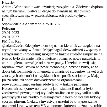
Krzysiek
Adam - Warto studiować inżynierię zarządzania. Zdobycie dyplomu
na tym kierunku ułatwi Ci drogę do awansu na stanowisko
specjalistyczne np. w przedsiębiorstwach produkcyjnych.
Kamil
odpowiedź dla Adam z dnia 25.01.2023
Polecam
29.01.2023
28.01.2023
PM Św. Kat.
@adamCześć. Zdecydowałem się na ten kierunek ze względu na
wymóg stawiany w firmie. Mając bagaż doświadczeń związany z
zarządzaniem (procesami) mogłem w trakcie studiów skupić się na
tym co było dla mnie najistotniejsze i poznając nowe narzędzia w
teorii implementować je od razu w pracy. Uczelnia rozwija się
błyskawicznie, stawia na nowe technologie. Szkoda tylko, że w
dobie tak rozwiniętego Internetu wymaga od studentów nawet tych
zaocznych obecności na wykładach w sposób stacjonarny. Mając
już za sobą tak spore doświadczenie w organizowaniu i
prowadzeniu zajęć on-line zdobytego w trakcie pandemii
Koronawirusa (zarówno uczelnia jak i studenci) można było
zaoferować przynajmniej wykłady on-line co w przypadku osób
pracujących i nie rzadko mieszkających daleko od uczelni byłoby
sporym plusem. Ciekawą inwestycją uczelni było wyposażenie
pracowni Lean w system VR za pomocą którego można przerobić