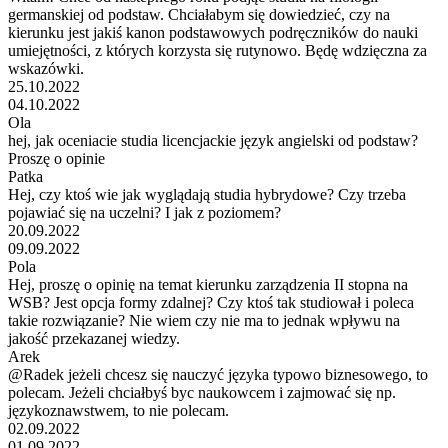
germanskiej od podstaw. Chciałabym się dowiedzieć, czy na
kierunku jest jakiś kanon podstawowych podręczników do nauki
umiejętności, z których korzysta się rutynowo. Będę wdzięczna za
wskazówki.
25.10.2022
04.10.2022
Ola
hej, jak oceniacie studia licencjackie język angielski od podstaw?
Proszę o opinie
Patka
Hej, czy ktoś wie jak wyglądają studia hybrydowe? Czy trzeba
pojawiać się na uczelni? I jak z poziomem?
20.09.2022
09.09.2022
Pola
Hej, proszę o opinię na temat kierunku zarządzenia II stopna na
WSB? Jest opcja formy zdalnej? Czy ktoś tak studiował i poleca
takie rozwiązanie? Nie wiem czy nie ma to jednak wpływu na
jakość przekazanej wiedzy.
Arek
@Radek jeżeli chcesz się nauczyć języka typowo biznesowego, to
polecam. Jeżeli chciałbyś byc naukowcem i zajmować się np.
językoznawstwem, to nie polecam.
02.09.2022
01.09.2022