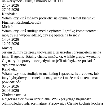
uniwersytecie? Plusy i minusy MERITO.
27.07.2026
27.07.2026
Kandydat
Witam, czy ktoś mógłby podzielić się opinią na temat kierunku
Finanse i Rachunkowość?
Michał
Witam, czy ktoś studiuje media cyfrowe I grafikę komputerową i
mógłby sie wypowiedzieć, czy się opłaca na to iść ?
14.07.2026
12.07.2026
Maciej
Jestem dumny że zrezygnowałem z tej uczelni i przeniosłem się na
inną. Tragedia. Totalny chaos, masówka, wielkie grupy, wyróżnić
Cię na rynku pracy może jedynie to jeśli nie będziesz posiadać
dyplomu Merito.
Kandydat
Witam, czy ktoś studiuje tu marketing i sprzedaż hybrydowo, lub
inny hybrydowy kierunek na magisterce i może coś na ten temat
powiedzieć?
05.07.2026
03.07.2026
Zbulwersowana
Najgorsza sieciówka uczelniana. WSB przyciąga najsłabsze
ogniwo,ledwo zdające mature. Pracownicy Cię nie kochają,kochają