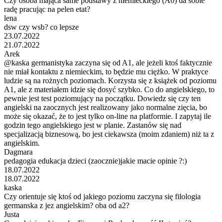
Czy osoba mająca same podstawy z niemieckiego (A0) da sobie
radę pracując na pelen etat?
lena
dsw czy wsb? co lepsze
23.07.2022
21.07.2022
Arek
@kaska germanistyka zaczyna się od A1, ale jeżeli ktoś faktycznie
nie miał kontaktu z niemieckim, to będzie mu ciężko. W praktyce
ludzie są na rożnych poziomach. Korzysta się z książek od poziomu
A1, ale z materiałem idzie się dosyć szybko. Co do angielskiego, to
pewnie jest test poziomujący na początku. Dowiedz się czy ten
angielski na zaocznych jest realizowany jako normalne zięcia, bo
może się okazać, że to jest tylko on-line na platformie. I zapytaj ile
godzin tego angielskiego jest w planie. Zastanów się nad
specjalizacją biznesową, bo jest ciekawsza (moim zdaniem) niż ta z
angielskim.
Dagmara
pedagogia edukacja dzieci (zaocznie)jakie macie opinie ?:)
18.07.2022
18.07.2022
kaska
Czy orientuje się ktoś od jakiego poziomu zaczyna się filologia
germanska z jez angielskim? oba od a2?
Justa