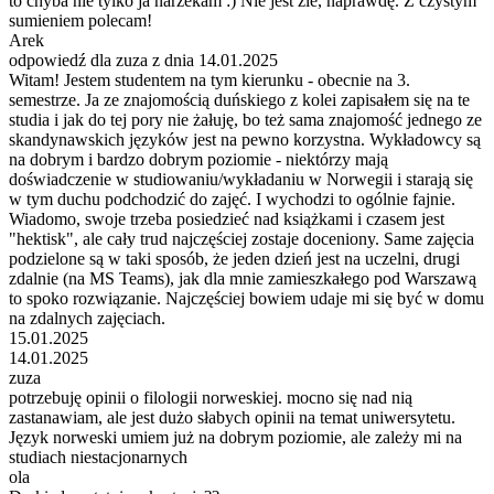
to chyba nie tylko ja narzekam :) Nie jest źle, naprawdę. Z czystym
sumieniem polecam!
Arek
odpowiedź dla zuza z dnia 14.01.2025
Witam! Jestem studentem na tym kierunku - obecnie na 3.
semestrze. Ja ze znajomością duńskiego z kolei zapisałem się na te
studia i jak do tej pory nie żałuję, bo też sama znajomość jednego ze
skandynawskich języków jest na pewno korzystna. Wykładowcy są
na dobrym i bardzo dobrym poziomie - niektórzy mają
doświadczenie w studiowaniu/wykładaniu w Norwegii i starają się
w tym duchu podchodzić do zajęć. I wychodzi to ogólnie fajnie.
Wiadomo, swoje trzeba posiedzieć nad książkami i czasem jest
"hektisk", ale cały trud najczęściej zostaje doceniony. Same zajęcia
podzielone są w taki sposób, że jeden dzień jest na uczelni, drugi
zdalnie (na MS Teams), jak dla mnie zamieszkałego pod Warszawą
to spoko rozwiązanie. Najczęściej bowiem udaje mi się być w domu
na zdalnych zajęciach.
15.01.2025
14.01.2025
zuza
potrzebuję opinii o filologii norweskiej. mocno się nad nią
zastanawiam, ale jest dużo słabych opinii na temat uniwersytetu.
Język norweski umiem już na dobrym poziomie, ale zależy mi na
studiach niestacjonarnych
ola