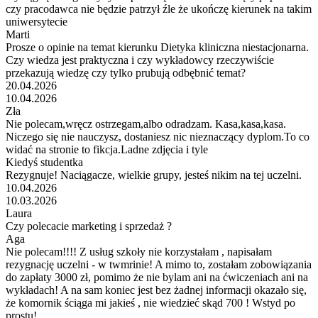
czy pracodawca nie będzie patrzył źle że ukończę kierunek na takim
uniwersytecie
Marti
Prosze o opinie na temat kierunku Dietyka kliniczna niestacjonarna.
Czy wiedza jest praktyczna i czy wykładowcy rzeczywiście
przekazują wiedzę czy tylko prubują odbębnić temat?
20.04.2026
10.04.2026
Zła
Nie polecam,wręcz ostrzegam,albo odradzam. Kasa,kasa,kasa.
Niczego się nie nauczysz, dostaniesz nic nieznaczący dyplom.To co
widać na stronie to fikcja.Ladne zdjęcia i tyle
Kiedyś studentka
Rezygnuje! Naciągacze, wielkie grupy, jesteś nikim na tej uczelni.
10.04.2026
10.03.2026
Laura
Czy polecacie marketing i sprzedaż ?
Aga
Nie polecam!!!! Z usług szkoły nie korzystałam , napisałam
rezygnację uczelni - w twmrinie! A mimo to, zostałam zobowiązania
do zapłaty 3000 zł, pomimo że nie bylam ani na ćwiczeniach ani na
wykładach! A na sam koniec jest bez żadnej informacji okazało się,
że komornik ściąga mi jakieś , nie wiedzieć skąd 700 ! Wstyd po
prostu!