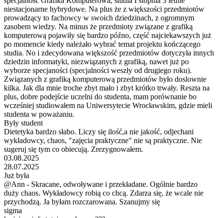
specjalność Grafika Komputerowa, studia I stopnia 3 letnie
niestacjonarne hybrydowe. Na plus że z większości przedmiotów
prowadzący to fachowcy w swoich dziedzinach, z ogromnym
zasobem wiedzy. Na minus że przedmioty związane z grafiką
komputerową pojawiły się bardzo późno, część najciekawszych już
po momencie kiedy należało wybrać temat projektu kończącego
studia. No i zdecydowana większość przedmiotów dotyczyła innych
dziedzin informatyki, niezwiązanych z grafiką, nawet już po
wyborze specjaności (specjalności weszły od drugiego roku).
Związanych z grafiką komputerową przedmiotów było doslownie
kilka. Jak dla mnie troche zbyt mało i zbyt krótko trwały. Reszta na
plus, dobre podejście uczelni do studenta, mam porównanie bo
wcześniej studiowałem na Uniwersytecie Wrocławskim, gdzie mieli
studenta w poważaniu.
Były student
Dietetyka bardzo słabo. Liczy się ilość,a nie jakość, odjechani
wykładowcy, chaos, "zajęcia praktyczne" nie są praktyczne. Nie
sugeruj się tym co obiecują. Zrezygnowałem.
03.08.2025
28.07.2025
Już była
@Ann - Skracane, odwoływane i przekładane. Ogólnie bardzo
duży chaos. Wykładowcy robią co chcą. Zdarza się, że wcale nie
przychodzą. Ja byłam rozczarowana. Szanujmy się
sigma