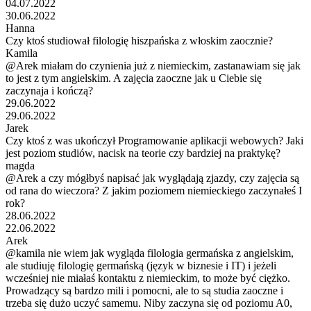
04.07.2022
30.06.2022
Hanna
Czy ktoś studiował filologię hiszpańska z włoskim zaocznie?
Kamila
@Arek miałam do czynienia już z niemieckim, zastanawiam się jak
to jest z tym angielskim. A zajęcia zaoczne jak u Ciebie się
zaczynaja i kończą?
29.06.2022
29.06.2022
Jarek
Czy ktoś z was ukończył Programowanie aplikacji webowych? Jaki
jest poziom studiów, nacisk na teorie czy bardziej na praktykę?
magda
@Arek a czy mógłbyś napisać jak wyglądają zjazdy, czy zajęcia są
od rana do wieczora? Z jakim poziomem niemieckiego zaczynałeś I
rok?
28.06.2022
22.06.2022
Arek
@kamila nie wiem jak wygląda filologia germańska z angielskim,
ale studiuję filologię germańską (język w biznesie i IT) i jeżeli
wcześniej nie miałaś kontaktu z niemieckim, to może być ciężko.
Prowadzący są bardzo mili i pomocni, ale to są studia zaoczne i
trzeba się dużo uczyć samemu. Niby zaczyna się od poziomu A0,