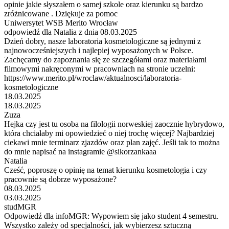
opinie jakie słyszałem o samej szkole oraz kierunku są bardzo
zróżnicowane . Dziękuje za pomoc
Uniwersytet WSB Merito Wrocław
odpowiedź dla Natalia z dnia 08.03.2025
Dzień dobry, nasze laboratoria kosmetologiczne są jednymi z
najnowocześniejszych i najlepiej wyposażonych w Polsce.
Zachęcamy do zapoznania się ze szczegółami oraz materiałami
filmowymi nakręconymi w pracowniach na stronie uczelni:
https://www.merito.pl/wroclaw/aktualnosci/laboratoria-
kosmetologiczne
18.03.2025
18.03.2025
Zuza
Hejka czy jest tu osoba na filologii norweskiej zaocznie hybrydowo,
która chciałaby mi opowiedzieć o niej trochę więcej? Najbardziej
ciekawi mnie terminarz zjazdów oraz plan zajęć. Jeśli tak to można
do mnie napisać na instagramie @sikorzankaaa
Natalia
Cześć, poproszę o opinię na temat kierunku kosmetologia i czy
pracownie są dobrze wyposażone?
08.03.2025
03.03.2025
studMGR
Odpowiedź dla infoMGR: Wypowiem się jako student 4 semestru.
Wszystko zależy od specjalności, jak wybierzesz sztuczną