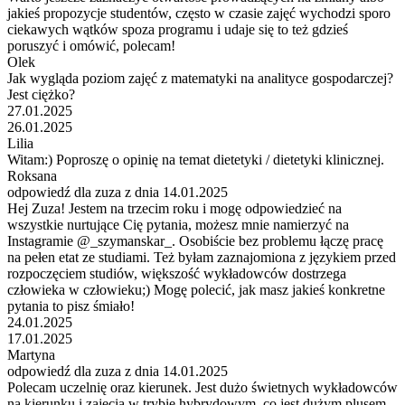
jakieś propozycje studentów, często w czasie zajęć wychodzi sporo
ciekawych wątków spoza programu i udaje się to też gdzieś
poruszyć i omówić, polecam!
Olek
Jak wygląda poziom zajęć z matematyki na analityce gospodarczej?
Jest ciężko?
27.01.2025
26.01.2025
Lilia
Witam:) Poproszę o opinię na temat dietetyki / dietetyki klinicznej.
Roksana
odpowiedź dla zuza z dnia 14.01.2025
Hej Zuza! Jestem na trzecim roku i mogę odpowiedzieć na
wszystkie nurtujące Cię pytania, możesz mnie namierzyć na
Instagramie @_szymanskar_. Osobiście bez problemu łączę pracę
na pełen etat ze studiami. Też byłam zaznajomiona z językiem przed
rozpoczęciem studiów, większość wykładowców dostrzega
człowieka w człowieku;) Mogę polecić, jak masz jakieś konkretne
pytania to pisz śmiało!
24.01.2025
17.01.2025
Martyna
odpowiedź dla zuza z dnia 14.01.2025
Polecam uczelnię oraz kierunek. Jest dużo świetnych wykładowców
na kierunku i zajęcia w trybie hybrydowym, co jest dużym plusem