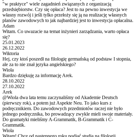
"w praktyce" wiele zagadnień związanych z organizacją
przedsiębiorstw. Czy się opłaca? Jest to na pewno inwestycja we
własny rozwój i jeśli tylko przełoży się ją na realizację własnych
planów zawodowych to jak najbardziej jest to inwestycja opłacalna.
Adam
Witam. Co uwazacie na temat inżynieri zarządzania, warto opłaca
się?
25.01.2023
26.12.2022
Wiktoria
Hej, czy ktoś poszedł na filologię germańską od podstaw I stopnia,
ale za to nie znał języka angielskiego?
Wiola
Bardzo dziękuję za informację Arek.
28.10.2022
27.10.2022
Arek
@Wiola dwa lata temu zaczynaliśmy od Akademie Deutsch
(pierwszy rok), a potem już Aspekte Neu. To jako kurs z
podręcznikiem. Do zawodowych przedmiotów raczej nie było
jednego podręcznika, bo prowadzący zwykle mieli swoje materiały.
Do gramatyki mieliśmy A-Grammatik, B-Grammatik i C-
Grammatik.
Wiola
Witam! Chce od nastepnego roku podjąć studia na filologii