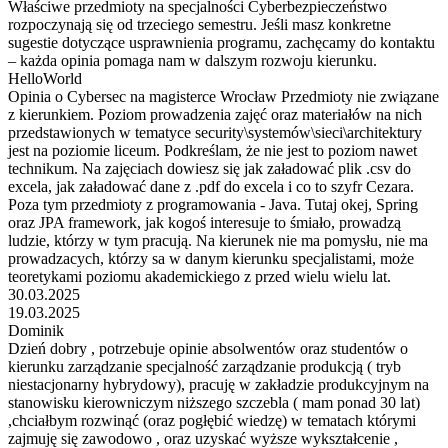
Właściwe przedmioty na specjalności Cyberbezpieczeństwo
rozpoczynają się od trzeciego semestru. Jeśli masz konkretne
sugestie dotyczące usprawnienia programu, zachęcamy do kontaktu
– każda opinia pomaga nam w dalszym rozwoju kierunku.
HelloWorld
Opinia o Cybersec na magisterce Wrocław Przedmioty nie związane
z kierunkiem. Poziom prowadzenia zajęć oraz materiałów na nich
przedstawionych w tematyce security\systemów\sieci\architektury
jest na poziomie liceum. Podkreślam, że nie jest to poziom nawet
technikum. Na zajęciach dowiesz się jak załadować plik .csv do
excela, jak załadować dane z .pdf do excela i co to szyfr Cezara.
Poza tym przedmioty z programowania - Java. Tutaj okej, Spring
oraz JPA framework, jak kogoś interesuje to śmiało, prowadzą
ludzie, którzy w tym pracują. Na kierunek nie ma pomysłu, nie ma
prowadzacych, którzy sa w danym kierunku specjalistami, może
teoretykami poziomu akademickiego z przed wielu wielu lat.
30.03.2025
19.03.2025
Dominik
Dzień dobry , potrzebuje opinie absolwentów oraz studentów o
kierunku zarządzanie specjalność zarządzanie produkcją ( tryb
niestacjonarny hybrydowy), pracuję w zakładzie produkcyjnym na
stanowisku kierowniczym niższego szczebla ( mam ponad 30 lat)
,chciałbym rozwinąć (oraz pogłębić wiedzę) w tematach którymi
zajmuję się zawodowo , oraz uzyskać wyższe wykształcenie ,