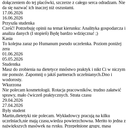
dołączeniem do tej placówki, szczerze z całego serca odradzam. Nie
da się nazwać ich inaczej niż oszustami.
17.06.2026
16.06.2026
Przyszła studenka
Cześć! Potrzebuję opinii na temat kierunku: Analityka gospodarcza i
analiza danych (I stopień) Będę bardzo wdzięczna! ;)
Kasia
To kolejna zaraz po Humanum pseudo uczelenka. Poziom poniżej
zera
01.06.2026
05.05.2026
Studentka
Masz do zrobienia na dietetyce mnóstwo praktyk i nikt Ci w niczym
nie pomoże. Zapomnij o jakiś partnerach uczelnianych.Dno i
wodorosty.
Wkurzona
Nie polecam kosmetologii. Rotacja pracowników, trudno załatwić
sprawy, mało ćwiczeń praktycznych. Strata czasu
29.04.2026
27.04.2026
Były student
Martin,dietetyki nie polecam. Wykładowcy pracują na kilku
uczelniach,nie mają czasu,wiedza powierzchowna. Merito to jedna z
największych masówek na rynku. Przepełnione grupy, masa