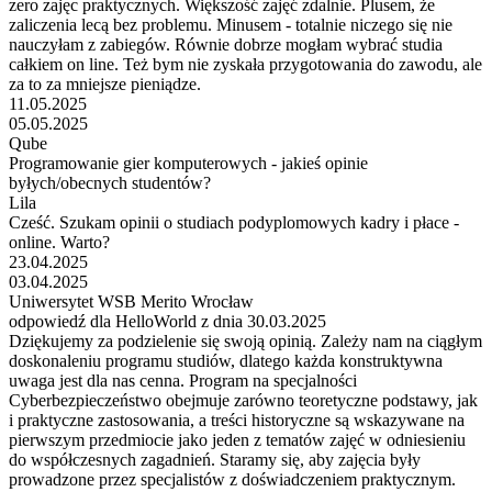
zero zajęc praktycznych. Większość zajęć zdalnie. Plusem, że
zaliczenia lecą bez problemu. Minusem - totalnie niczego się nie
nauczyłam z zabiegów. Równie dobrze mogłam wybrać studia
całkiem on line. Też bym nie zyskała przygotowania do zawodu, ale
za to za mniejsze pieniądze.
11.05.2025
05.05.2025
Qube
Programowanie gier komputerowych - jakieś opinie
byłych/obecnych studentów?
Lila
Cześć. Szukam opinii o studiach podyplomowych kadry i płace -
online. Warto?
23.04.2025
03.04.2025
Uniwersytet WSB Merito Wrocław
odpowiedź dla HelloWorld z dnia 30.03.2025
Dziękujemy za podzielenie się swoją opinią. Zależy nam na ciągłym
doskonaleniu programu studiów, dlatego każda konstruktywna
uwaga jest dla nas cenna. Program na specjalności
Cyberbezpieczeństwo obejmuje zarówno teoretyczne podstawy, jak
i praktyczne zastosowania, a treści historyczne są wskazywane na
pierwszym przedmiocie jako jeden z tematów zajęć w odniesieniu
do współczesnych zagadnień. Staramy się, aby zajęcia były
prowadzone przez specjalistów z doświadczeniem praktycznym.