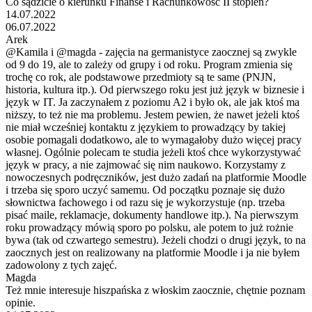
Co sądzicie o kierunku Finanse i Rachunkowość II stopień?
14.07.2022
06.07.2022
Arek
@Kamila i @magda - zajęcia na germanistyce zaocznej są zwykle
od 9 do 19, ale to zależy od grupy i od roku. Program zmienia się
trochę co rok, ale podstawowe przedmioty są te same (PNJN,
historia, kultura itp.). Od pierwszego roku jest już język w biznesie i
język w IT. Ja zaczynałem z poziomu A2 i było ok, ale jak ktoś ma
niższy, to też nie ma problemu. Jestem pewien, że nawet jeżeli ktoś
nie miał wcześniej kontaktu z językiem to prowadzący by takiej
osobie pomagali dodatkowo, ale to wymagałoby dużo więcej pracy
własnej. Ogólnie polecam te studia jeżeli ktoś chce wykorzystywać
język w pracy, a nie zajmować się nim naukowo. Korzystamy z
nowoczesnych podręczników, jest dużo zadań na platformie Moodle
i trzeba się sporo uczyć samemu. Od początku poznaje się dużo
słownictwa fachowego i od razu się je wykorzystuje (np. trzeba
pisać maile, reklamacje, dokumenty handlowe itp.). Na pierwszym
roku prowadzący mówią sporo po polsku, ale potem to już rożnie
bywa (tak od czwartego semestru). Jeżeli chodzi o drugi język, to na
zaocznych jest on realizowany na platformie Moodle i ja nie byłem
zadowolony z tych zajęć.
Magda
Też mnie interesuje hiszpańska z włoskim zaocznie, chętnie poznam
opinie.