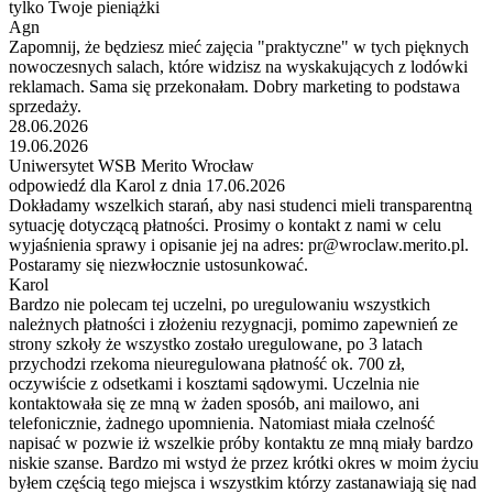
tylko Twoje pieniążki
Agn
Zapomnij, że będziesz mieć zajęcia "praktyczne" w tych pięknych
nowoczesnych salach, które widzisz na wyskakujących z lodówki
reklamach. Sama się przekonałam. Dobry marketing to podstawa
sprzedaży.
28.06.2026
19.06.2026
Uniwersytet WSB Merito Wrocław
odpowiedź dla Karol z dnia 17.06.2026
Dokładamy wszelkich starań, aby nasi studenci mieli transparentną
sytuację dotyczącą płatności. Prosimy o kontakt z nami w celu
wyjaśnienia sprawy i opisanie jej na adres: pr@wroclaw.merito.pl.
Postaramy się niezwłocznie ustosunkować.
Karol
Bardzo nie polecam tej uczelni, po uregulowaniu wszystkich
należnych płatności i złożeniu rezygnacji, pomimo zapewnień ze
strony szkoły że wszystko zostało uregulowane, po 3 latach
przychodzi rzekoma nieuregulowana płatność ok. 700 zł,
oczywiście z odsetkami i kosztami sądowymi. Uczelnia nie
kontaktowała się ze mną w żaden sposób, ani mailowo, ani
telefonicznie, żadnego upomnienia. Natomiast miała czelność
napisać w pozwie iż wszelkie próby kontaktu ze mną miały bardzo
niskie szanse. Bardzo mi wstyd że przez krótki okres w moim życiu
byłem częścią tego miejsca i wszystkim którzy zastanawiają się nad