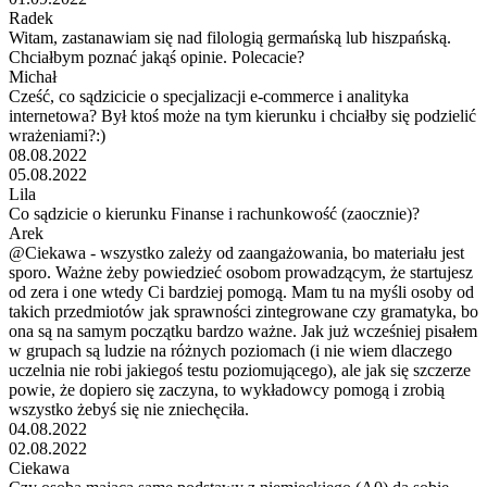
Radek
Witam, zastanawiam się nad filologią germańską lub hiszpańską.
Chciałbym poznać jakąś opinie. Polecacie?
Michał
Cześć, co sądzicicie o specjalizacji e-commerce i analityka
internetowa? Był ktoś może na tym kierunku i chciałby się podzielić
wrażeniami?:)
08.08.2022
05.08.2022
Lila
Co sądzicie o kierunku Finanse i rachunkowość (zaocznie)?
Arek
@Ciekawa - wszystko zależy od zaangażowania, bo materiału jest
sporo. Ważne żeby powiedzieć osobom prowadzącym, że startujesz
od zera i one wtedy Ci bardziej pomogą. Mam tu na myśli osoby od
takich przedmiotów jak sprawności zintegrowane czy gramatyka, bo
ona są na samym początku bardzo ważne. Jak już wcześniej pisałem
w grupach są ludzie na różnych poziomach (i nie wiem dlaczego
uczelnia nie robi jakiegoś testu poziomującego), ale jak się szczerze
powie, że dopiero się zaczyna, to wykładowcy pomogą i zrobią
wszystko żebyś się nie zniechęciła.
04.08.2022
02.08.2022
Ciekawa