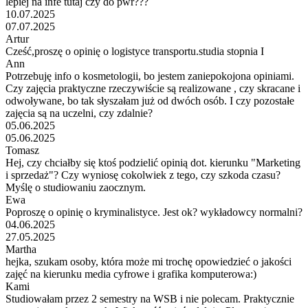
lepiej na infe tutaj czy do pwr???
10.07.2025
07.07.2025
Artur
Cześć,proszę o opinię o logistyce transportu.studia stopnia I
Ann
Potrzebuję info o kosmetologii, bo jestem zaniepokojona opiniami.
Czy zajęcia praktyczne rzeczywiście są realizowane , czy skracane i
odwoływane, bo tak słyszałam już od dwóch osób. I czy pozostałe
zajęcia są na uczelni, czy zdalnie?
05.06.2025
05.06.2025
Tomasz
Hej, czy chciałby się ktoś podzielić opinią dot. kierunku "Marketing
i sprzedaż"? Czy wyniosę cokolwiek z tego, czy szkoda czasu?
Myślę o studiowaniu zaocznym.
Ewa
Poproszę o opinię o kryminalistyce. Jest ok? wykładowcy normalni?
04.06.2025
27.05.2025
Martha
hejka, szukam osoby, która może mi trochę opowiedzieć o jakości
zajęć na kierunku media cyfrowe i grafika komputerowa:)
Kami
Studiowałam przez 2 semestry na WSB i nie polecam. Praktycznie