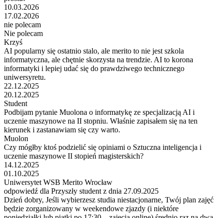
10.03.2026
17.02.2026
nie polecam
Nie polecam
Krzyś
AI popularny się ostatnio stalo, ale merito to nie jest szkola
informatyczna, ale chętnie skorzysta na trendzie. AI to korona
informatyki i lepiej udać się do prawdziwego technicznego
uniwersyretu.
22.12.2025
20.12.2025
Student
Podbijam pytanie Muolona o informatykę ze specjalizacją AI i
uczenie maszynowe na II stopniu. Właśnie zapisałem się na ten
kierunek i zastanawiam się czy warto.
Muolon
Czy mógłby ktoś podzielić się opiniami o Sztuczna inteligencja i
uczenie maszynowe II stopień magisterskich?
14.12.2025
01.10.2025
Uniwersytet WSB Merito Wrocław
odpowiedź dla Przyszły student z dnia 27.09.2025
Dzień dobry, Jeśli wybierzesz studia niestacjonarne, Twój plan zajęć
będzie zorganizowany w weekendowe zjazdy (i niektóre
poniedziałki lub piątki po 17:30 – zajęcia online) średnio raz na dwa