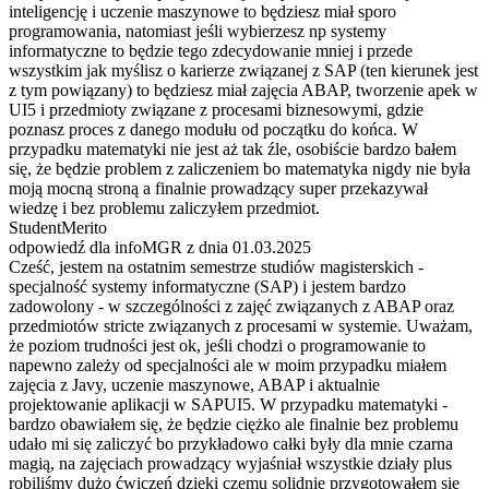
inteligencję i uczenie maszynowe to będziesz miał sporo
programowania, natomiast jeśli wybierzesz np systemy
informatyczne to będzie tego zdecydowanie mniej i przede
wszystkim jak myślisz o karierze związanej z SAP (ten kierunek jest
z tym powiązany) to będziesz miał zajęcia ABAP, tworzenie apek w
UI5 i przedmioty związane z procesami biznesowymi, gdzie
poznasz proces z danego modułu od początku do końca. W
przypadku matematyki nie jest aż tak źle, osobiście bardzo bałem
się, że będzie problem z zaliczeniem bo matematyka nigdy nie była
moją mocną stroną a finalnie prowadzący super przekazywał
wiedzę i bez problemu zaliczyłem przedmiot.
StudentMerito
odpowiedź dla infoMGR z dnia 01.03.2025
Cześć, jestem na ostatnim semestrze studiów magisterskich -
specjalność systemy informatyczne (SAP) i jestem bardzo
zadowolony - w szczególności z zajęć związanych z ABAP oraz
przedmiotów stricte związanych z procesami w systemie. Uważam,
że poziom trudności jest ok, jeśli chodzi o programowanie to
napewno zależy od specjalności ale w moim przypadku miałem
zajęcia z Javy, uczenie maszynowe, ABAP i aktualnie
projektowanie aplikacji w SAPUI5. W przypadku matematyki -
bardzo obawiałem się, że będzie ciężko ale finalnie bez problemu
udało mi się zaliczyć bo przykładowo całki były dla mnie czarna
magią, na zajęciach prowadzący wyjaśniał wszystkie działy plus
robiliśmy dużo ćwiczeń dzięki czemu solidnie przygotowałem się