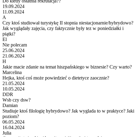
Do kiedy ostatnia rekrutacja??
19.09.2024
11.09.2024
A
Czy ktoś studiował turystykę II stopnia niestacjonarnie/hybrydowo?
Jak wyglądały zajęcia, czy faktycznie były tez w poniedziałki i
piątki?
El
Nie polecam
25.06.2024
21.06.2024
H
Jakie macie zdanie na temat hiszpańskiego w biznesie? Czy warto?
Marcelina
Hejka, ktoś coś może powiedzieć o dietetyce zaocznie?
21.05.2024
10.05.2024
DDR
Wsb czy dsw?
Damian
Studiuje ktoś filologię hybrydowo? Jak wyglada to w praktyce? Jaki
poziom?
06.05.2024
16.04.2024
Julia