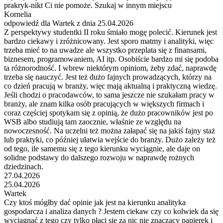
prakryk-nikt Ci nie pomoże. Szukaj w innym miejscu
Kornelia
odpowiedź dla Wartek z dnia 25.04.2026
Z perspektywy studentki II roku śmiało mogę polecić. Kierunek jest
bardzo ciekawy i zróżnicowany. Jest sporo matmy i analityki, więc
trzeba mieć to na uwadze ale wszystko przeplata się z finansami,
biznesem, programowaniem, AI itp. Osobiście bardzo mi się podoba
ta różnorodność. I wbrew niektórym opiniom, żeby zdać, naprawdę
trzeba się nauczyć. Jest też dużo fajnych prowadzących, którzy na
co dzień pracują w branży, więc mają aktualną i praktyczną wiedzę.
Jeśli chodzi o pracodawców, to sama jeszcze nie szukałam pracy w
branży, ale znam kilka osób pracujących w większych firmach i
coraz częściej spotykam się z opinią, że dużo pracowników jest po
WSB albo studiują tam zaocznie, właśnie ze względu na
nowoczesność. Na uczelni też można załapać się na jakiś fajny staż
lub praktyki, co później ułatwia wejście do branży. Dużo zależy też
od tego, ile samemu się z tego kierunku wyciągnie, ale daje on
solidne podstawy do dalszego rozwoju w naprawdę rożnych
dziedzinach.
27.04.2026
25.04.2026
Wartek
Czy ktoś mógłby dać opinie jak jest na kierunku analityka
gospodarcza i analiza danych ? Jestem ciekaw czy co kolwiek da się
wyciągnąć z tego czy tylko płaci się za nic nie znaczący papierek i