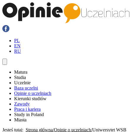
PL
EN
RU
Matura
Studia
Uczelnie
Baza uczelni
Opinie o uczelniach
Kierunki studiów
Zawody
Praca i kariera
Study in Poland
Miasta
Jesteś tutaj:
Strona główna
Opinie o uczelniach
Uniwersytet WSB