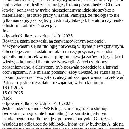
moim zdaniem. Jeśli znasz już język to na pewno będzie Ci dużo
łatwiej, ponieważ w trybie niestacjonarnym idzie się szybko z
materiałem i jest dużo pracy własnej. Pamiętaj, że filologia to nie
tylko nauka języka, są też przedmioty takie jak literatura czy nauka
o historii i kulturze Norwegii.
Jola
odpowiedź dla zuza z dnia 14.01.2025
Również znam norweski na zaawansowanym poziomie i
zdecydowałam się na filologię norweską w trybie niestacjonarnym.
Obecnie jestem na ostatnim roku i muszę przyznać, że studia
spełniły moje oczekiwania – program rozwija zarówno język, jak i
wiedzę o kulturze i literaturze Norwegii. Zajęcia są dobrze
zorganizowane, a elastyczny tryb pozwala pogodzić je z innymi
obowiązkami. Nie miałam podstaw, żeby uważać, że studia są na
niskim poziomie – wszystko zależy od zaangażowania i oczekiwań.
Polecam, jeśli chcesz dalej rozwijać się w tym kierunku.
16.01.2025
15.01.2025
Arek
odpowiedź dla zuza z dnia 14.01.2025
Jeśli chodzi o opinie o WSB to ja sam drugi raz tu studiuje
(wcześniej zarządzanie i marketing) i w sumie to jedynym
mankamentem na filologii jest położenie budynku G - też ze
względu na odległość do biblioteki, która jest w budynku A, ale na