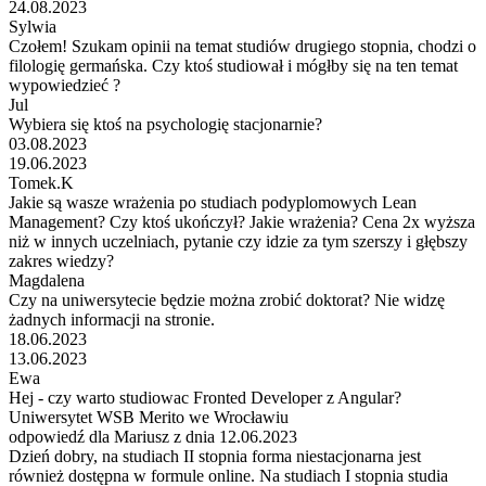
24.08.2023
Sylwia
Czołem! Szukam opinii na temat studiów drugiego stopnia, chodzi o
filologię germańska. Czy ktoś studiował i mógłby się na ten temat
wypowiedzieć ?
Jul
Wybiera się ktoś na psychologię stacjonarnie?
03.08.2023
19.06.2023
Tomek.K
Jakie są wasze wrażenia po studiach podyplomowych Lean
Management? Czy ktoś ukończył? Jakie wrażenia? Cena 2x wyższa
niż w innych uczelniach, pytanie czy idzie za tym szerszy i głębszy
zakres wiedzy?
Magdalena
Czy na uniwersytecie będzie można zrobić doktorat? Nie widzę
żadnych informacji na stronie.
18.06.2023
13.06.2023
Ewa
Hej - czy warto studiowac Fronted Developer z Angular?
Uniwersytet WSB Merito we Wrocławiu
odpowiedź dla Mariusz z dnia 12.06.2023
Dzień dobry, na studiach II stopnia forma niestacjonarna jest
również dostępna w formule online. Na studiach I stopnia studia