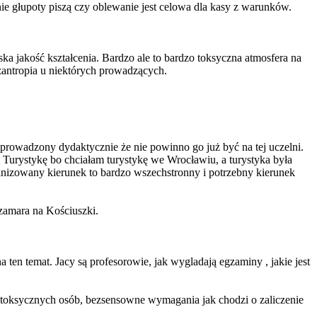
cznie głupoty piszą czy oblewanie jest celowa dla kasy z warunków.
a jakość kształcenia. Bardzo ale to bardzo toksyczna atmosfera na
zantropia u niektórych prowadzących.
 prowadzony dydaktycznie że nie powinno go już być na tej uczelni.
Turystykę bo chciałam turystykę we Wrocławiu, a turystyka była
ganizowany kierunek to bardzo wszechstronny i potrzebny kierunek
zamara na Kościuszki.
 ten temat. Jacy są profesorowie, jak wygladają egzaminy , jakie jest
ro toksycznych osób, bezsensowne wymagania jak chodzi o zaliczenie