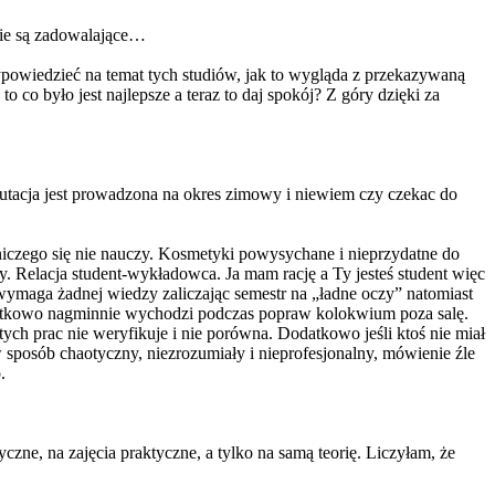
nie są zadowalające…
ypowiedzieć na temat tych studiów, jak to wygląda z przekazywaną
 co było jest najlepsze a teraz to daj spokój? Z góry dzięki za
krutacja jest prowadzona na okres zimowy i niewiem czy czekac do
bo niczego się nie nauczy. Kosmetyki powysychane i nieprzydatne do
. Relacja student-wykładowca. Ja mam rację a Ty jesteś student więc
 wymaga żadnej wiedzy zaliczając semestr na „ładne oczy” natomiast
odatkowo nagminnie wychodzi podczas popraw kolokwium poza salę.
ych prac nie weryfikuje i nie porówna. Dodatkowo jeśli ktoś nie miał
 sposób chaotyczny, niezrozumiały i nieprofesjonalny, mówienie źle
.
czne, na zajęcia praktyczne, a tylko na samą teorię. Liczyłam, że