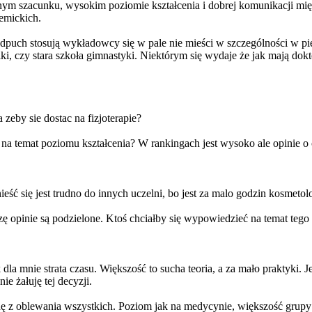
ym szacunku, wysokim poziomie kształcenia i dobrej komunikacji mię
demickich.
dpuch stosują wykładowcy się w pale nie mieści w szczególności w pi
, czy stara szkoła gimnastyki. Niektórym się wydaje że jak mają dokto
 zeby sie dostac na fizjoterapie?
 na temat poziomu kształcenia? W rankingach jest wysoko ale opinie o ca
ieść się jest trudno do innych uczelni, bo jest za malo godzin kosmetolo
opinie są podzielone. Ktoś chciałby się wypowiedzieć na temat tego ki
la mnie strata czasu. Większość to sucha teoria, a za mało praktyki. 
e żałuję tej decyzji.
dę z oblewania wszystkich. Poziom jak na medycynie, większość grupy