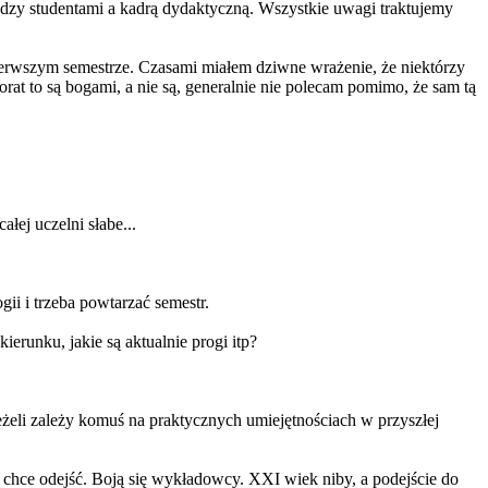
dzy studentami a kadrą dydaktyczną. Wszystkie uwagi traktujemy
erwszym semestrze. Czasami miałem dziwne wrażenie, że niektórzy
rat to są bogami, a nie są, generalnie nie polecam pomimo, że sam tą
łej uczelni słabe...
gii i trzeba powtarzać semestr.
erunku, jakie są aktualnie progi itp?
Jeżeli zależy komuś na praktycznych umiejętnościach w przyszłej
 chce odejść. Boją się wykładowcy. XXI wiek niby, a podejście do