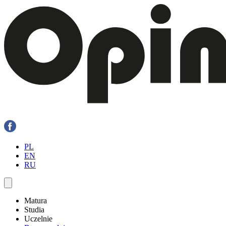
PL
EN
RU
Matura
Studia
Uczelnie