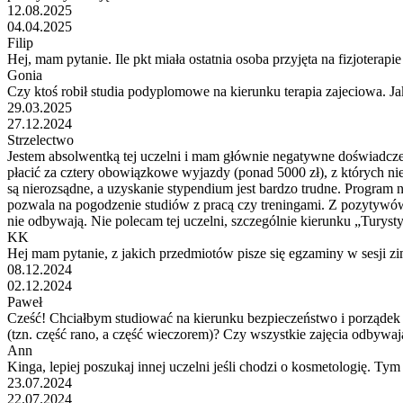
12.08.2025
04.04.2025
Filip
Hej, mam pytanie. Ile pkt miała ostatnia osoba przyjęta na fizjoterap
Gonia
Czy ktoś robił studia podyplomowe na kierunku terapia zajeciowa. Ja
29.03.2025
27.12.2024
Strzelectwo
Jestem absolwentką tej uczelni i mam głównie negatywne doświadczeni
płacić za cztery obowiązkowe wyjazdy (ponad 5000 zł), z których nie
są nierozsądne, a uzyskanie stypendium jest bardzo trudne. Program 
pozwala na pogodzenie studiów z pracą czy treningami. Z pozytywów –
nie odbywają. Nie polecam tej uczelni, szczególnie kierunku „Turysty
KK
Hej mam pytanie, z jakich przedmiotów pisze się egzaminy w sesji zi
08.12.2024
02.12.2024
Paweł
Cześć! Chciałbym studiować na kierunku bezpieczeństwo i porządek 
(tzn. część rano, a część wieczorem)? Czy wszystkie zajęcia odbywaj
Ann
Kinga, lepiej poszukaj innej uczelni jeśli chodzi o kosmetologię. Tym
23.07.2024
22.07.2024