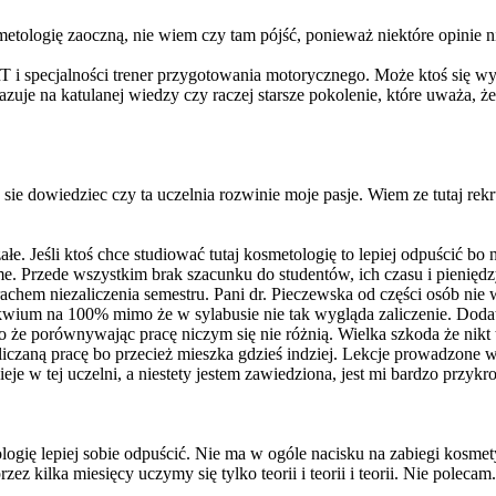
metologię zaoczną, nie wiem czy tam pójść, ponieważ niektóre opinie 
T i specjalności trener przygotowania motorycznego. Może ktoś się w
e na katulanej wiedzy czy raczej starsze pokolenie, które uważa, że to
 sie dowiedziec czy ta uczelnia rozwinie moje pasje. Wiem ze tutaj re
załe. Jeśli ktoś chce studiować tutaj kosmetologię to lepiej odpuścić 
. Przede wszystkim brak szacunku do studentów, ich czasu i pieniędzy
rachem niezaliczenia semestru. Pani dr. Pieczewska od części osób nie
lokwium na 100% mimo że w sylabusie nie tak wygląda zaliczenie. D
 że porównywając pracę niczym się nie różnią. Wielka szkoda że nikt t
liczaną pracę bo przecież mieszka gdzieś indziej. Lekcje prowadzone w
 w tej uczelni, a niestety jestem zawiedziona, jest mi bardzo przykro
ogię lepiej sobie odpuścić. Nie ma w ogóle nacisku na zabiegi kosmety
ez kilka miesięcy uczymy się tylko teorii i teorii i teorii. Nie polecam.