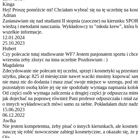
Kinga
Hej! Proszę pomóżcie mi! Chciałam wybrać się na tę uczelnię na kos
Adrian
Zastanawiam się nad studiami II stopnia (zaoczne) na kierunku SPOR
wiedzą i metodami nauczania. Wykładowcy to "młoda krew", która bazuj
wszelkie informacje.
12.01.2024
25.10.2023
Hubert
Czy polecacie tutaj studiowanie WF? Jestem pasjonatem sportu i chce
wrzesnia zeby zlozyc na inna uczelnie Pozdrawiam : )
Magdalena
Zdecydowanie nie polecam tej uczelni, sprzęt i kosmetyki są przestar
użytku, płacąc 825 zł miesięcznie nawet waciki musimy kupować same
nie masz nic do dodania i masz znać swoje miejsce w szeregu, pod st
pozostałym osobą które jej się nie spodobały wymaga napisania ko
Od części osób wymaga zaliczenia a drugiej części je odpuszcza mimo
jak dojechać na poprawę również Pani profesor odpuszczała i miał za
o innych wykładowcach mówi samo za siebie. Pokładałam duże nadzieje
15.06.2023
06.12.2022
Awfka
Nie jestem kompetentna, żeby pisać o innych kierunkach, ale kosmetol
nauczę się robić nowoczesne zabiegi kosmetyczne, a okazało się, że prz
Ola