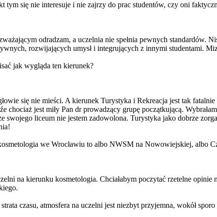
kt tym się nie interesuje i nie zajrzy do prac studentów, czy oni fakty
ważającym odradzam, a uczelnia nie spełnia pewnych standardów. Nisk
tywnych, rozwijających umysł i integrujących z innymi studentami. Mi
isać jak wygląda ten kierunek?
ie się nie mieści. A kierunek Turystyka i Rekreacja jest tak fatalnie
źe chociaż jest miły Pan dr prowadzący grupę początkującą. Wybrałam 
e ze swojego liceum nie jestem zadowolona. Turystyka jako dobrze zor
nia!
li kosmetologia we Wrocławiu to albo NWSM na Nowowiejskiej, albo C
elni na kierunku kosmetologia. Chciałabym poczytać rzetelne opinie na
kiego.
strata czasu, atmosfera na uczelni jest niezbyt przyjemna, wokół spo