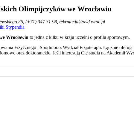
lskich Olimpijczyków we Wrocławiu
erewskiego 35, (+71) 347 31 98, rekrutacja@awf.wroc.pl
ki
Stypendia
 we Wrocławiu
to jedna z kilku w kraju uczelni o profilu sportowym.
ia Fizycznego i Sportu oraz Wydział Fizjoterapii. Łącznie oferują one
odyplomowe oraz doktoranckie. Jeśli interesują Cię studia na Akademi