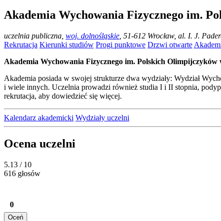
Akademia Wychowania Fizycznego im. Po
uczelnia publiczna
,
woj. dolnośląskie
, 51-612 Wrocław, al. I. J. Pad
Rekrutacja
Kierunki studiów
Progi punktowe
Drzwi otwarte
Akademi
Akademia Wychowania Fizycznego im. Polskich Olimpijczyków
Akademia posiada w swojej strukturze dwa wydziały: Wydział Wychowan
i wiele innych. Uczelnia prowadzi również studia I i II stopnia, p
rekrutacja, aby dowiedzieć się więcej.
Kalendarz akademicki
Wydziały uczelni
Ocena uczelni
5.13
/ 10
616 głosów
0
Oceń