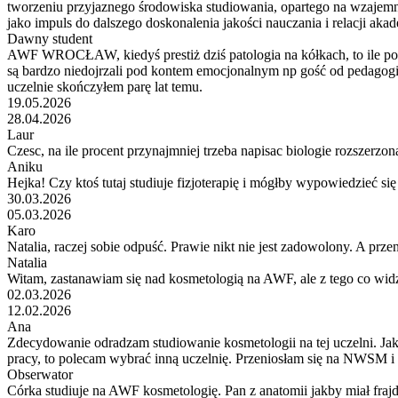
tworzeniu przyjaznego środowiska studiowania, opartego na wzajemn
jako impuls do dalszego doskonalenia jakości nauczania i relacji aka
Dawny student
AWF WROCŁAW, kiedyś prestiż dziś patologia na kółkach, to ile po
są bardzo niedojrzali pod kontem emocjonalnym np gość od pedagogiki
uczelnie skończyłem parę lat temu.
19.05.2026
28.04.2026
Laur
Czesc, na ile procent przynajmniej trzeba napisac biologie rozszerzona
Aniku
Hejka! Czy ktoś tutaj studiuje fizjoterapię i mógłby wypowiedzieć się
30.03.2026
05.03.2026
Karo
Natalia, raczej sobie odpuść. Prawie nikt nie jest zadowolony. A przen
Natalia
Witam, zastanawiam się nad kosmetologią na AWF, ale z tego co widzę 
02.03.2026
12.02.2026
Ana
Zdecydowanie odradzam studiowanie kosmetologii na tej uczelni. Jak d
pracy, to polecam wybrać inną uczelnię. Przeniosłam się na NWSM i ni
Obserwator
Córka studiuje na AWF kosmetologię. Pan z anatomii jakby miał fraj