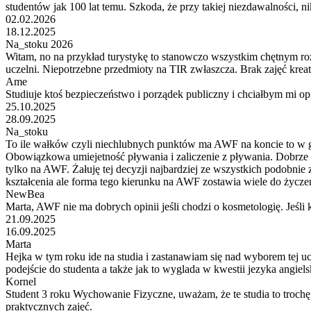
studentów jak 100 lat temu. Szkoda, że przy takiej niezdawalności, ni
02.02.2026
18.12.2025
Na_stoku 2026
Witam, no na przykład turystykę to stanowczo wszystkim chętnym roz
uczelni. Niepotrzebne przedmioty na TIR zwłaszcza. Brak zajęć krea
Ame
Studiuje ktoś bezpieczeństwo i porządek publiczny i chciałbym mi op
25.10.2025
28.09.2025
Na_stoku
To ile wałków czyli niechlubnych punktów ma AWF na koncie to w głow
Obowiązkowa umiejetność pływania i zaliczenie z pływania. Dobrze 
tylko na AWF. Żałuję tej decyzji najbardziej ze wszystkich podobni
kształcenia ale forma tego kierunku na AWF zostawia wiele do życze
NewBea
Marta, AWF nie ma dobrych opinii jeśli chodzi o kosmetologię. Jeś
21.09.2025
16.09.2025
Marta
Hejka w tym roku ide na studia i zastanawiam się nad wyborem tej ucz
podejście do studenta a także jak to wyglada w kwestii jezyka angiels
Kornel
Student 3 roku Wychowanie Fizyczne, uważam, że te studia to trochę 
praktycznych zajęć.