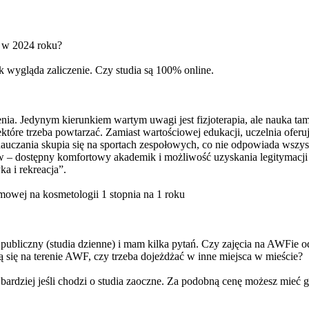
ie w 2024 roku?
k wygląda zaliczenie. Czy studia są 100% online.
a. Jedynym kierunkiem wartym uwagi jest fizjoterapia, ale nauka tam 
które trzeba powtarzać. Zamiast wartościowej edukacji, uczelnia ofer
nauczania skupia się na sportach zespołowych, co nie odpowiada wszys
 dostępny komfortowy akademik i możliwość uzyskania legitymacji inst
ka i rekreacja”.
mowej na kosmetologii 1 stopnia na 1 roku
publiczny (studia dzienne) i mam kilka pytań. Czy zajęcia na AWFie 
ą się na terenie AWF, czy trzeba dojeżdżać w inne miejsca w mieście?
 bardziej jeśli chodzi o studia zaoczne. Za podobną cenę możesz mieć g