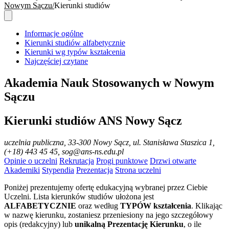
Nowym Sączu
Kierunki studiów
Informacje ogólne
Kierunki studiów alfabetycznie
Kierunki wg typów kształcenia
Najczęściej czytane
Akademia Nauk Stosowanych w Nowym
Sączu
Kierunki studiów ANS Nowy Sącz
uczelnia publiczna
, 33-300 Nowy Sącz, ul. Stanisława Staszica 1,
(+18) 443 45 45, sog@ans-ns.edu.pl
Opinie o uczelni
Rekrutacja
Progi punktowe
Drzwi otwarte
Akademiki
Stypendia
Prezentacja
Strona uczelni
Poniżej prezentujemy ofertę edukacyjną wybranej przez Ciebie
Uczelni. Lista kierunków studiów ułożona jest
ALFABETYCZNIE
oraz według
TYPÓW kształcenia
. Klikając
w nazwę kierunku, zostaniesz przeniesiony na jego szczegółowy
opis (redakcyjny) lub
unikalną Prezentację Kierunku
, o ile