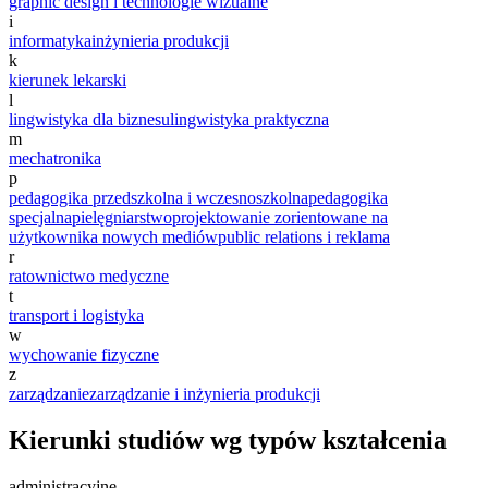
graphic design i technologie wizualne
i
informatyka
inżynieria produkcji
k
kierunek lekarski
l
lingwistyka dla biznesu
lingwistyka praktyczna
m
mechatronika
p
pedagogika przedszkolna i wczesnoszkolna
pedagogika
specjalna
pielęgniarstwo
projektowanie zorientowane na
użytkownika nowych mediów
public relations i reklama
r
ratownictwo medyczne
t
transport i logistyka
w
wychowanie fizyczne
z
zarządzanie
zarządzanie i inżynieria produkcji
Kierunki studiów wg typów kształcenia
administracyjne