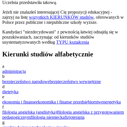
Uczelnia przedstawiła takową.
Jeżeli nie znalazłeś interesującej Cię propozycji edukacyjnej -
zajrzyj na listę
wszystkich KIERUNKÓW studiów
, oferowanych w
Polsce przez publiczne i niepubliczne szkoły wyższe.
Kandydaci "niezdecydowani" z pewnością łatwiej odnajdą się w
poszukiwaniach, zaczynając od kierunków studiów
usystematyzowanych według
TYPU kształcenia
Kierunki studiów alfabetycznie
a
administracja
b
bezpieczeństwo narodowe
bezpieczeństwo wewnętrzne
d
dietetyka
e
ekonomia i finanse
ekonomika i finanse przedsiębiorstw
energetyka
f
filologia angielska (anglistyka)
filologia angielska z przygotowaniem
pedagogicznym
filologia niemiecka
fizjoterapia
g