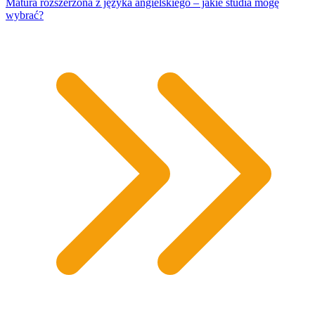
Matura rozszerzona z języka angielskiego – jakie studia mogę
wybrać?