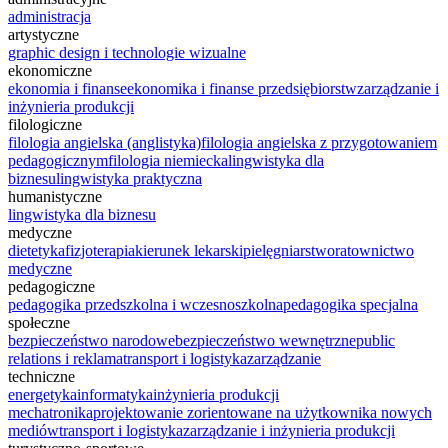
administracja
artystyczne
graphic design i technologie wizualne
ekonomiczne
ekonomia i finanse
ekonomika i finanse przedsiębiorstw
zarządzanie i
inżynieria produkcji
filologiczne
filologia angielska (anglistyka)
filologia angielska z przygotowaniem
pedagogicznym
filologia niemiecka
lingwistyka dla
biznesu
lingwistyka praktyczna
humanistyczne
lingwistyka dla biznesu
medyczne
dietetyka
fizjoterapia
kierunek lekarski
pielęgniarstwo
ratownictwo
medyczne
pedagogiczne
pedagogika przedszkolna i wczesnoszkolna
pedagogika specjalna
społeczne
bezpieczeństwo narodowe
bezpieczeństwo wewnętrzne
public
relations i reklama
transport i logistyka
zarządzanie
techniczne
energetyka
informatyka
inżynieria produkcji
mechatronika
projektowanie zorientowane na użytkownika nowych
mediów
transport i logistyka
zarządzanie i inżynieria produkcji