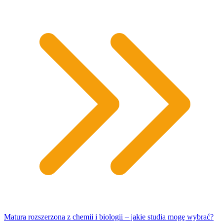
Matura rozszerzona z chemii i biologii – jakie studia mogę wybrać?