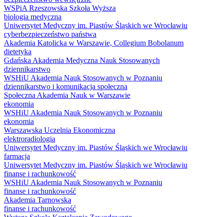
WSPiA Rzeszowska Szkoła Wyższa
biologia medyczna
Uniwersytet Medyczny im. Piastów Śląskich we Wrocławiu
cyberbezpieczeństwo państwa
Akademia Katolicka w Warszawie, Collegium Bobolanum
dietetyka
Gdańska Akademia Medyczna Nauk Stosowanych
dziennikarstwo
WSHiU Akademia Nauk Stosowanych w Poznaniu
dziennikarstwo i komunikacja społeczna
Społeczna Akademia Nauk w Warszawie
ekonomia
WSHiU Akademia Nauk Stosowanych w Poznaniu
ekonomia
Warszawska Uczelnia Ekonomiczna
elektroradiologia
Uniwersytet Medyczny im. Piastów Śląskich we Wrocławiu
farmacja
Uniwersytet Medyczny im. Piastów Śląskich we Wrocławiu
finanse i rachunkowość
WSHiU Akademia Nauk Stosowanych w Poznaniu
finanse i rachunkowość
Akademia Tarnowska
finanse i rachunkowość