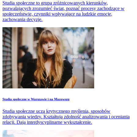
Studia społeczne to grupa zróżnicowanych kierunków,
pozwalających zrozumieć świat, poznać procesy zachodzące w
społeczeństwie, czynniki wpływające na ludzkie emocje,
zachowania decyzje.
Studia społeczne w Warszawie i na Mazowszu
Studia społeczne uczą krytycznego myślenia, sposobów
zdobywania wiedzy. Kształtują zdolność analizowania i oceniania
relacji. Dają interdyscyplinarne wykształcenie.