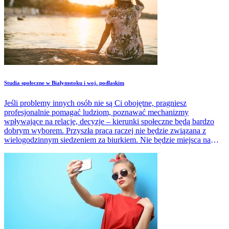
Studia społeczne w Białymstoku i woj. podlaskim
Jeśli problemy innych osób nie są Ci obojętne, pragniesz
profesjonalnie pomagać ludziom, poznawać mechanizmy
wpływające na relacje, decyzje – kierunki społeczne będą bardzo
dobrym wyborem. Przyszła praca raczej nie będzie związana z
wielogodzinnym siedzeniem za biurkiem. Nie będzie miejsca na
rutynę, nudę.