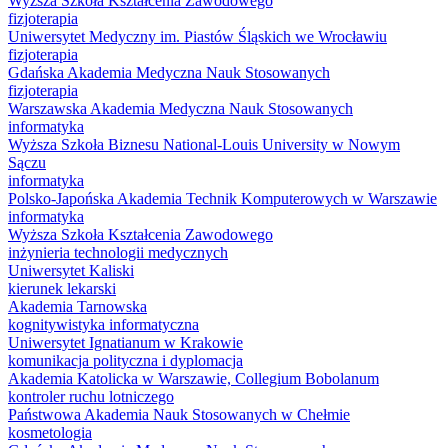
Wyższa Szkoła Kształcenia Zawodowego
fizjoterapia
Uniwersytet Medyczny im. Piastów Śląskich we Wrocławiu
fizjoterapia
Gdańska Akademia Medyczna Nauk Stosowanych
fizjoterapia
Warszawska Akademia Medyczna Nauk Stosowanych
informatyka
Wyższa Szkoła Biznesu National-Louis University w Nowym
Sączu
informatyka
Polsko-Japońska Akademia Technik Komputerowych w Warszawie
informatyka
Wyższa Szkoła Kształcenia Zawodowego
inżynieria technologii medycznych
Uniwersytet Kaliski
kierunek lekarski
Akademia Tarnowska
kognitywistyka informatyczna
Uniwersytet Ignatianum w Krakowie
komunikacja polityczna i dyplomacja
Akademia Katolicka w Warszawie, Collegium Bobolanum
kontroler ruchu lotniczego
Państwowa Akademia Nauk Stosowanych w Chełmie
kosmetologia