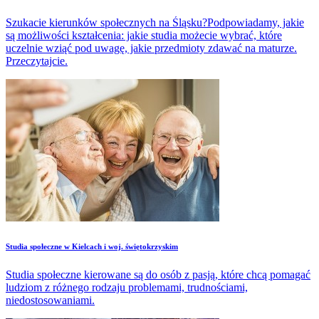
Szukacie kierunków społecznych na Śląsku?Podpowiadamy, jakie
są możliwości kształcenia: jakie studia możecie wybrać, które
uczelnie wziąć pod uwagę, jakie przedmioty zdawać na maturze.
Przeczytajcie.
Studia społeczne w Kielcach i woj. świętokrzyskim
Studia społeczne kierowane są do osób z pasją, które chcą pomagać
ludziom z różnego rodzaju problemami, trudnościami,
niedostosowaniami.