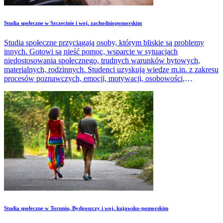
Studia społeczne w Szczecinie i woj. zachodniopomorskim
Studia społeczne przyciągają osoby, którym bliskie są problemy
innych. Gotowi są nieść pomoc, wsparcie w sytuacjach
niedostosowania społecznego, trudnych warunków bytowych,
materialnych, rodzinnych. Studenci uzyskują wiedzę m.in. z zakresu
procesów poznawczych, emocji, motywacji, osobowości,
psychologii społecznej, psychologii rozwoju człowieka.
Studia społeczne w Toruniu, Bydgoszczy i woj. kujawsko-pomorskim