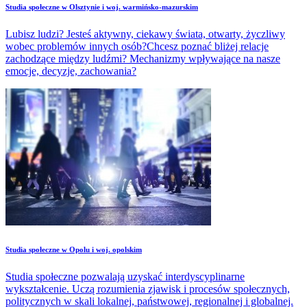
Studia społeczne w Olsztynie i woj. warmińsko-mazurskim
Lubisz ludzi? Jesteś aktywny, ciekawy świata, otwarty, życzliwy
wobec problemów innych osób?Chcesz poznać bliżej relacje
zachodzące między ludźmi? Mechanizmy wpływające na nasze
emocje, decyzje, zachowania?
Studia społeczne w Opolu i woj. opolskim
Studia społeczne pozwalają uzyskać interdyscyplinarne
wykształcenie. Uczą rozumienia zjawisk i procesów społecznych,
politycznych w skali lokalnej, państwowej, regionalnej i globalnej.