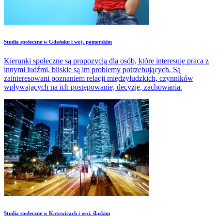
Studia społeczne w Gdańsku i woj. pomorskim
Kierunki społeczne są propozycją dla osób, które interesuje praca z
innymi ludźmi, bliskie są im problemy potrzebujących. Są
zainteresowani poznaniem relacji międzyludzkich, czynników
wpływających na ich postępowanie, decyzje, zachowania.
Studia społeczne w Katowicach i woj. śląskim