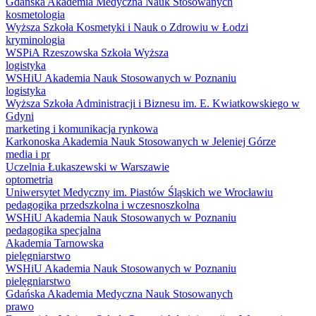
Gdańska Akademia Medyczna Nauk Stosowanych
kosmetologia
Wyższa Szkoła Kosmetyki i Nauk o Zdrowiu w Łodzi
kryminologia
WSPiA Rzeszowska Szkoła Wyższa
logistyka
WSHiU Akademia Nauk Stosowanych w Poznaniu
logistyka
Wyższa Szkoła Administracji i Biznesu im. E. Kwiatkowskiego w
Gdyni
marketing i komunikacja rynkowa
Karkonoska Akademia Nauk Stosowanych w Jeleniej Górze
media i pr
Uczelnia Łukaszewski w Warszawie
optometria
Uniwersytet Medyczny im. Piastów Śląskich we Wrocławiu
pedagogika przedszkolna i wczesnoszkolna
WSHiU Akademia Nauk Stosowanych w Poznaniu
pedagogika specjalna
Akademia Tarnowska
pielęgniarstwo
WSHiU Akademia Nauk Stosowanych w Poznaniu
pielęgniarstwo
Gdańska Akademia Medyczna Nauk Stosowanych
prawo