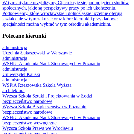
W tym artykule przybliżymy Ci, co kryje się pod pojęciem studiów
społecznych, jakie są perspektywy pracy po ich ukończeniu.
Podpowiemy, które wrocławskie i dolnośląskie uczelnie oferują
kształcenie w tym zakresie oraz które kierunki i przykładowe
specjalności można wybrać w tym ośrodku akademickim.
Polecane kierunki
administracja
Uczelnia Łukaszewski w Warszawie
administracja
WSHiU Akademia Nauk Stosowanych w Poznaniu
administracja
Uniwersytet Kaliski
administracja
WSPiA Rzeszowska Szkoła Wyższa
architektura
Wyższa Szkoła Sztuki i Projektowania w Łodzi
bezpieczeństwo narodowe
Wyższa Szkoła Bezpieczeństwa w Poznaniu
bezpieczeństwo narodowe
WSHiU Akademia Nauk Stosowanych w Poznaniu
bezpieczeństwo wewnętrzne
Wyższa Szkoła Prawa we Wrocławiu
bezpieczeństwo wewnętrzne