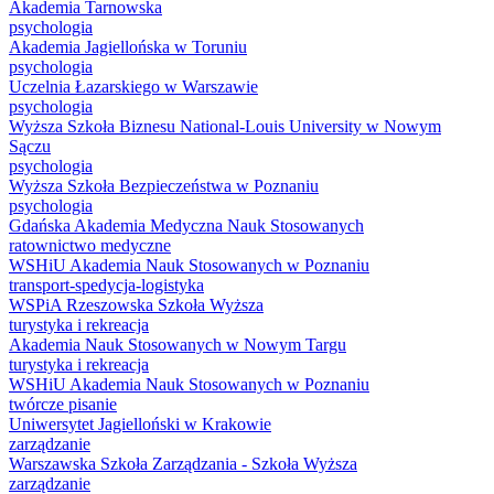
Akademia Tarnowska
psychologia
Akademia Jagiellońska w Toruniu
psychologia
Uczelnia Łazarskiego w Warszawie
psychologia
Wyższa Szkoła Biznesu National-Louis University w Nowym
Sączu
psychologia
Wyższa Szkoła Bezpieczeństwa w Poznaniu
psychologia
Gdańska Akademia Medyczna Nauk Stosowanych
ratownictwo medyczne
WSHiU Akademia Nauk Stosowanych w Poznaniu
transport-spedycja-logistyka
WSPiA Rzeszowska Szkoła Wyższa
turystyka i rekreacja
Akademia Nauk Stosowanych w Nowym Targu
turystyka i rekreacja
WSHiU Akademia Nauk Stosowanych w Poznaniu
twórcze pisanie
Uniwersytet Jagielloński w Krakowie
zarządzanie
Warszawska Szkoła Zarządzania - Szkoła Wyższa
zarządzanie