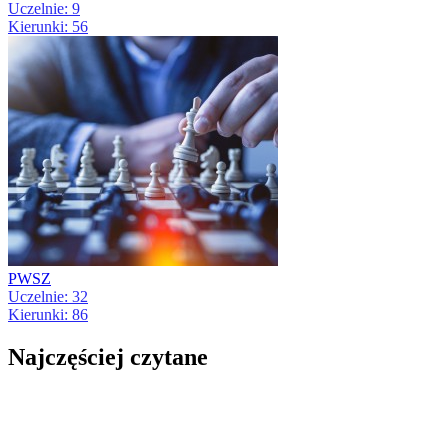
Uczelnie: 9
Kierunki: 56
PWSZ
Uczelnie: 32
Kierunki: 86
Najczęściej czytane