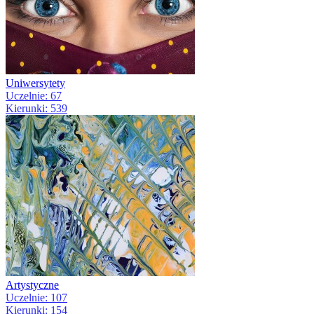
Uniwersytety
Uczelnie: 67
Kierunki: 539
Artystyczne
Uczelnie: 107
Kierunki: 154