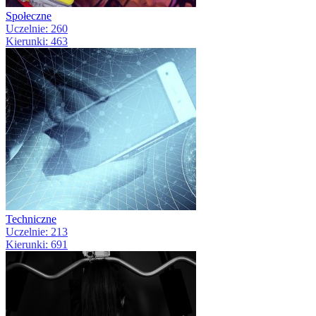
Społeczne
Uczelnie: 260
Kierunki: 463
Techniczne
Uczelnie: 213
Kierunki: 691