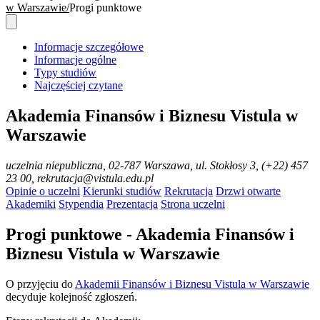
w Warszawie
Progi punktowe
Informacje szczegółowe
Informacje ogólne
Typy studiów
Najczęściej czytane
Akademia Finansów i Biznesu Vistula w
Warszawie
uczelnia niepubliczna
, 02-787 Warszawa, ul. Stokłosy 3, (+22) 457
23 00, rekrutacja@vistula.edu.pl
Opinie o uczelni
Kierunki studiów
Rekrutacja
Drzwi otwarte
Akademiki
Stypendia
Prezentacja
Strona uczelni
Progi punktowe - Akademia Finansów i
Biznesu Vistula w Warszawie
O przyjęciu do
Akademii Finansów i Biznesu Vistula w Warszawie
decyduje kolejność zgłoszeń.