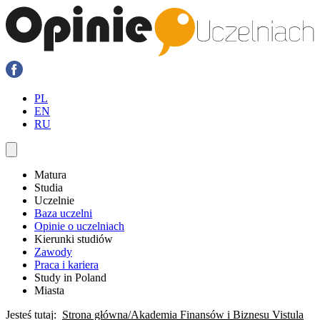
PL
EN
RU
Matura
Studia
Uczelnie
Baza uczelni
Opinie o uczelniach
Kierunki studiów
Zawody
Praca i kariera
Study in Poland
Miasta
Jesteś tutaj:
Strona główna
Akademia Finansów i Biznesu Vistula