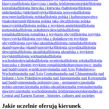
klasyczna
filologia klasyczna i studia śródziemnomorskie
filologia
koreańska
filologia litewska i łotewska (bałtologia)
filologia
niderlandzka (niderlandystyka)
filologia norweska
filologia
nowogrecka
filologia polska
filologia polska i kulturoznawstwo
(makrokierunek)
filologia polska jako obca
filologia polska
nauczycielska
filologia polska z językiem angielskim
filologia
portugalska
filologia południowsłowiańska
filologia
romańska
filologia romańska z językiem obcym
filologia rosyjska
(rusycystyka)
filologia rosyjska z dodatkowym językiem
obcym
filologia rosyjsko-ukraińska
filologia rumuńska
filologia
skandynawska (skandynawistyka)
filologia szwedzka
filologia
słowiańska
filologia ukraińska
filologia ukraińska z językiem
rosyjskim
filologia wietnamska
filologia
wschodniosłowiańska
filologia węgierska
filologia włoska
fi­lologia
fran­cu­ska z drugim językiem ro­mańskim
kulturoznawstwo: studia
nad buddyzmem współczesnym
studia nad Azją Południowo-
Wschodnią
studia nad Azją Centralną
studia nad Chinami
studia nad
Indiami i Azją Południową
studia nad Japonią
studia nad Koreą
studia
nad buddyzmem
studia polonistyczno - germanistyczne
studia
polsko-niemieckie
studia polsko‐ukraińskie
studia regionalne
studia
slawistyczne
studia wschodnie
studia śródziemnomorskie
studies in
Central and Eastern Europe - histories, cultures and societies
Jakie uczelnie oferują kierunek