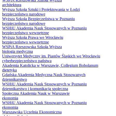
WSPiA Rzeszowska Szkoła Wyższa
architektura
Wyższa Szkoła Sztuki i Projektowania w Łodzi
bezpieczeństwo narodowe
Wyższa Szkoła Bezpieczeństwa w Poznaniu
bezpieczeństwo narodowe
WSHiU Akademia Nauk Stosowanych w Poznaniu
bezpieczeństwo wewnętrzne
Wyższa Szkoła Prawa we Wrocławiu
bezpieczeństwo wewnętrzne
WSPiA Rzeszowska Szkoła Wyższa
biologia medyczna
Uniwersytet Medyczny im. Piastów Śląskich we Wrocławiu
cyberbezpieczeństwo państwa
Akademia Katolicka w Warszawie, Collegium Bobolanum
dietetyka
Gdańska Akademia Medyczna Nauk Stosowanych
dziennikarstwo
WSHiU Akademia Nauk Stosowanych w Poznaniu
dziennikarstwo i komunikacja społeczna
Społeczna Akademia Nauk w Warszawie
ekonomia
WSHiU Akademia Nauk Stosowanych w Poznaniu
ekonomia
Warszawska Uczelnia Ekonomiczna