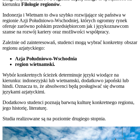
kierunku
Filologie regionów
.
Indonezja i Wietnam to dwa szybko rozwijające się państwa w
regionie Azji Południowo-Wschodniej, których ogromny rynek
oferuje zarówno polskim przedsiębiorcom jak i językoznawcom
szanse na rozwój kariery oraz możliwości współpracy.
Zależnie od zainteresowań, studenci mogą wybrać konkretny obszar
regionu azjatyckiego:
Azja Południowo-Wschodnia
region wietnamski.
Wybór konkretnych ścieżek determinuje języki wiodące na
kierunku: indonezyjski lub wietnamski, dodatkowo japoński lub
hindi. Oznacza to, że absolwenci będą posługiwać się dwoma
językami azjatyckimi.
Dodatkowo studenci poznają barwną kulturę konkretnego regionu,
jego historię, literaturę.
Studia realizowane są na poziomie drugiego stopnia.