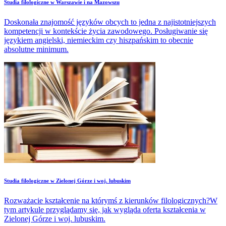
Studia filologiczne w Warszawie i na Mazowszu
Doskonała znajomość języków obcych to jedna z najistotniejszych
kompetencji w kontekście życia zawodowego. Posługiwanie się
językiem angielski, niemieckim czy hiszpańskim to obecnie
absolutne minimum.
Studia filologiczne w Zielonej Górze i woj. lubuskim
Rozważacie kształcenie na którymś z kierunków filologicznych?W
tym artykule przyglądamy się, jak wygląda oferta kształcenia w
Zielonej Górze i woj. lubuskim.