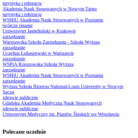
turystyka i rekreacja
Akademia Nauk Stosowanych w Nowym Targu
turystyka i rekreacja
WSHiU Akademia Nauk Stosowanych w Poznaniu
twórcze pisanie
Uniwersytet Jagielloński w Krakowie
zarządzanie
Warszawska Szkoła Zarządzania - Szkoła Wyższa
zarządzanie
Uczelnia Łukaszewski w Warszawie
zarządzanie
WSPiA Rzeszowska Szkoła Wyższa
zarządzanie
WSHiU Akademia Nauk Stosowanych w Poznaniu
zarządzanie
Wyższa Szkoła Biznesu National-Louis University w Nowym
Sączu
zdrowie publiczne
Gdańska Akademia Medyczna Nauk Stosowanych
zdrowie publiczne
Uniwersytet Medyczny im. Piastów Śląskich we Wrocławiu
Polecane uczelnie