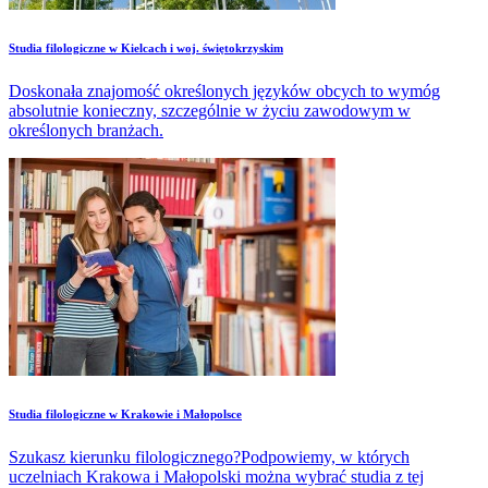
Studia filologiczne w Kielcach i woj. świętokrzyskim
Doskonała znajomość określonych języków obcych to wymóg
absolutnie konieczny, szczególnie w życiu zawodowym w
określonych branżach.
Studia filologiczne w Krakowie i Małopolsce
Szukasz kierunku filologicznego?Podpowiemy, w których
uczelniach Krakowa i Małopolski można wybrać studia z tej