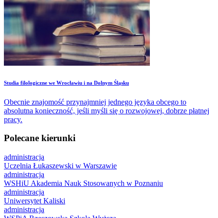
Studia filologiczne we Wrocławiu i na Dolnym Śląsku
Obecnie znajomość przynajmniej jednego języka obcego to
absolutna konieczność, jeśli myśli się o rozwojowej, dobrze płatnej
pracy.
Polecane kierunki
administracja
Uczelnia Łukaszewski w Warszawie
administracja
WSHiU Akademia Nauk Stosowanych w Poznaniu
administracja
Uniwersytet Kaliski
administracja