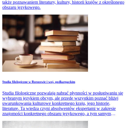
także poznawaniem literatury, kultury, historii krajów z określonego
obszaru językowego.
Studia filologiczne w Rzeszowie i woj. podkarpackim
Studia filologiczne pozwalają nabrać płynności w posługiwaniu się
wybranym językiem obcym, ale przede wszystkim poznać bliżej
uwarunkowania kulturowe konkretnego kraju, jego historię,
literaturę. Ta wiedza czyni absolwentów ekspertami w zakresie
znajomości konkretnego obszaru językowego, a tym samym
podnosi jego notowania na rynku pracy.