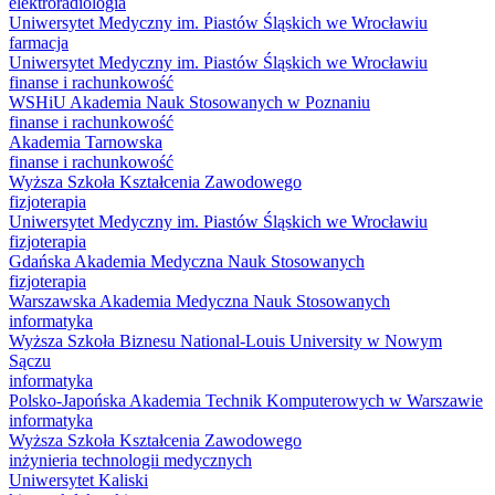
elektroradiologia
Uniwersytet Medyczny im. Piastów Śląskich we Wrocławiu
farmacja
Uniwersytet Medyczny im. Piastów Śląskich we Wrocławiu
finanse i rachunkowość
WSHiU Akademia Nauk Stosowanych w Poznaniu
finanse i rachunkowość
Akademia Tarnowska
finanse i rachunkowość
Wyższa Szkoła Kształcenia Zawodowego
fizjoterapia
Uniwersytet Medyczny im. Piastów Śląskich we Wrocławiu
fizjoterapia
Gdańska Akademia Medyczna Nauk Stosowanych
fizjoterapia
Warszawska Akademia Medyczna Nauk Stosowanych
informatyka
Wyższa Szkoła Biznesu National-Louis University w Nowym
Sączu
informatyka
Polsko-Japońska Akademia Technik Komputerowych w Warszawie
informatyka
Wyższa Szkoła Kształcenia Zawodowego
inżynieria technologii medycznych
Uniwersytet Kaliski