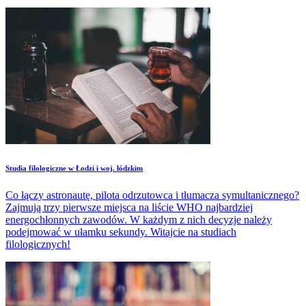
Studia filologiczne w Łodzi i woj. łódzkim
Co łączy astronautę, pilota odrzutowca i tłumacza symultanicznego?
Zajmują trzy pierwsze miejsca na liście WHO najbardziej
energochłonnych zawodów. W każdym z nich decyzje należy
podejmować w ułamku sekundy. Witajcie na studiach
filologicznych!