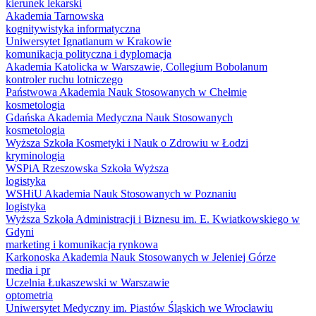
kierunek lekarski
Akademia Tarnowska
kognitywistyka informatyczna
Uniwersytet Ignatianum w Krakowie
komunikacja polityczna i dyplomacja
Akademia Katolicka w Warszawie, Collegium Bobolanum
kontroler ruchu lotniczego
Państwowa Akademia Nauk Stosowanych w Chełmie
kosmetologia
Gdańska Akademia Medyczna Nauk Stosowanych
kosmetologia
Wyższa Szkoła Kosmetyki i Nauk o Zdrowiu w Łodzi
kryminologia
WSPiA Rzeszowska Szkoła Wyższa
logistyka
WSHiU Akademia Nauk Stosowanych w Poznaniu
logistyka
Wyższa Szkoła Administracji i Biznesu im. E. Kwiatkowskiego w
Gdyni
marketing i komunikacja rynkowa
Karkonoska Akademia Nauk Stosowanych w Jeleniej Górze
media i pr
Uczelnia Łukaszewski w Warszawie
optometria
Uniwersytet Medyczny im. Piastów Śląskich we Wrocławiu