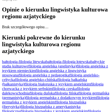
Opinie o kierunku lingwistyka kulturowa
regionu azjatyckiego
Brak szczegółowego opisu…
Kierunki pokrewne do kierunku
lingwistyka kulturowa regionu
azjatyckiego
bałtologia-filologia litewska
bałtologia-filologia łotewska
bałtyckie
studia kulturowe
filologia angielska (anglistyka)
filologia angielska z
językiem niemieckim
filologia angielska z lingwistyką
stosowaną
filologia angielska z pedagogiką
filologia angielsko-
celtycka
filologia angielsko-chińska
filologia bałkańska
(bałkanistyka)
filologia białoruska z językiem angielskim
filologia
chorwacka z językiem serbskim
filologia czeska
filologia
dalekowschodnia
filologia duńska
filologia fińska
filologia germańska
(germanistyka)
filologia germańska z dodatkowym językiem
filologia
germańska z językiem angielskim
filologia hiszpańska
(iberystyka)
filologia hiszpańska z amerykanistyką
filologiczną
filologia hiszpańska z językiem angielskim
filologia