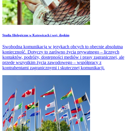
Studia filologiczne w Katowicach i woj. śląskim
Swobodna komunikacja w językach obcych to obecnie absolutna
konieczność. Dotyczy to zarówno życia prywatnego – licznych
kontaktów, podróży, dostępności mediów i prasy zagranicznej, ale
przede wszystkim życia zawodowego – współpracy z
kontrahentami zagranicznymi i skutecznej komunikacji.