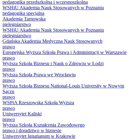
pedagogika przedszkolna i wczesnoszkolna
WSHiU Akademia Nauk Stosowanych w Poznaniu
pedagogika specjalna
Akademia Tarnowska
pielęgniarstwo
WSHiU Akademia Nauk Stosowanych w Poznaniu
pielęgniarstwo
Gdańska Akademia Medyczna Nauk Stosowanych
prawo
Europejska Wyższa Szkoła Prawa i Administracji w Warszawie
prawo
Wyższa Szkoła Biznesu i Nauk o Zdrowiu w Łodzi
prawo
Wyższa Szkoła Prawa we Wrocławiu
prawo
Wyższa Szkoła Biznesu National-Louis University w Nowym
Sączu
prawo
WSPiA Rzeszowska Szkoła Wyższa
prawo
Uniwersytet Kaliski
prawo
Wyższa Szkoła Kształcenia Zawodowego
prawo i doradztwo w biznesie
Uniwersytet Ignatianum w Krakowie