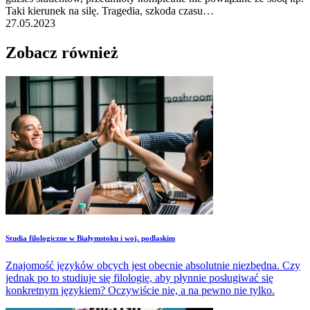
Taki kierunek na silę. Tragedia, szkoda czasu…
27.05.2023
Zobacz również
Studia filologiczne w Białymstoku i woj. podlaskim
Znajomość języków obcych jest obecnie absolutnie niezbędna. Czy
jednak po to studiuje się filologię, aby płynnie posługiwać się
konkretnym językiem? Oczywiście nie, a na pewno nie tylko.