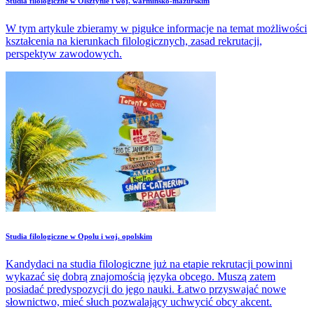
Studia filologiczne w Olsztynie i woj. warmińsko-mazurskim
W tym artykule zbieramy w pigułce informacje na temat możliwości
kształcenia na kierunkach filologicznych, zasad rekrutacji,
perspektyw zawodowych.
Studia filologiczne w Opolu i woj. opolskim
Kandydaci na studia filologiczne już na etapie rekrutacji powinni
wykazać się dobrą znajomością języka obcego. Muszą zatem
posiadać predyspozycji do jego nauki. Łatwo przyswajać nowe
słownictwo, mieć słuch pozwalający uchwycić obcy akcent.