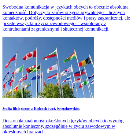
Swobodna komunikacja w językach obcych to obecnie absolutna
konieczność. Dotyczy to zarówno życia prywatnego – licznych
kontaktów, podróży, dostępności mediów i prasy zagranicznej, ale
przede wszystkim życia zawodowego – współpracy z
kontrahentami zagranicznymi i skutecznej komunikacji.
Studia filologiczne w Kielcach i woj. świętokrzyskim
Doskonała znajomość określonych języków obcych to wymóg
absolutnie konieczny, szczególnie w życiu zawodowym w
określonych branżach.