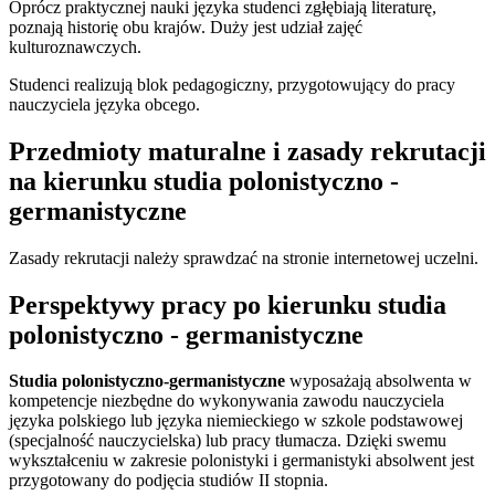
Oprócz praktycznej nauki języka studenci zgłębiają literaturę,
poznają historię obu krajów. Duży jest udział zajęć
kulturoznawczych.
Studenci realizują blok pedagogiczny, przygotowujący do pracy
nauczyciela języka obcego.
Przedmioty maturalne i zasady rekrutacji
na kierunku studia polonistyczno -
germanistyczne
Zasady rekrutacji należy sprawdzać na stronie internetowej uczelni.
Perspektywy pracy po kierunku studia
polonistyczno - germanistyczne
Studia po­lonistycz­no-ger­ma­nistycz­ne
wyposażają absolwenta w
kompetencje niezbędne do wykonywania zawodu nauczyciela
języka polskiego lub języka niemieckiego w szkole podstawowej
(specjalność nauczycielska) lub pracy tłumacza. Dzięki swemu
wykształceniu w zakresie polonistyki i germanistyki absolwent jest
przygotowany do podjęcia studiów II stopnia.