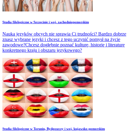
Studia filologiczne w Szczecinie i woj. zachodniopomorskim
Nauka języków obcych nie sprawia Ci trudności? Bardzo dobrze
znasz wybrane języki i chcesz z tego uczynić pomysł na życie
zawodowe?Chcesz dogłębnie poznać kulturę, historię i literaturę
konkretnego kraju i obszaru językowego?
Studia filologiczne w Toruniu, Bydgoszczy i woj. kujawsko-pomorskim