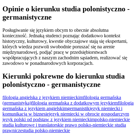
Opinie o kierunku studia polonistyczno -
germanistyczne
Posługiwanie się językiem obcym to obecnie absolutna
konieczność. Jednaką studenci poznając dodatkowo kontekst
historyczny, kulturowy, kwestie obyczajowe stają się ekspertami,
których wiedza pozwoli swobodnie poruszać się na arenie
międzynarodowej, podjąć pracę w przedsiębiorstwach
współpracujących z naszym zachodnim sąsiadem, realizować się
zawodowo w ponadnarodowych korporacjach.
Kierunki pokrewne do kierunku studia
polonistyczno - germanistyczne
filologia angielska z językiem niemieckim
filologia germańska
(germanistyka)
filologia germańska z dodatkowym językiem
filologia
germańska z językiem angielskim
germanistik
język niemiecki i
komunikacja w biznesie
język niemiecki w obrocie gospodarczym
język polski od podstaw z językiem niemieckim
polsko-niemieckie
studia kulturowe i translatorskie
prawo polsko-niemieckie studia
prawnicze
studia polsko-niemieckie