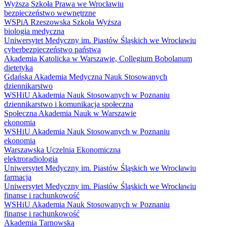
Wyższa Szkoła Prawa we Wrocławiu
bezpieczeństwo wewnętrzne
WSPiA Rzeszowska Szkoła Wyższa
biologia medyczna
Uniwersytet Medyczny im. Piastów Śląskich we Wrocławiu
cyberbezpieczeństwo państwa
Akademia Katolicka w Warszawie, Collegium Bobolanum
dietetyka
Gdańska Akademia Medyczna Nauk Stosowanych
dziennikarstwo
WSHiU Akademia Nauk Stosowanych w Poznaniu
dziennikarstwo i komunikacja społeczna
Społeczna Akademia Nauk w Warszawie
ekonomia
WSHiU Akademia Nauk Stosowanych w Poznaniu
ekonomia
Warszawska Uczelnia Ekonomiczna
elektroradiologia
Uniwersytet Medyczny im. Piastów Śląskich we Wrocławiu
farmacja
Uniwersytet Medyczny im. Piastów Śląskich we Wrocławiu
finanse i rachunkowość
WSHiU Akademia Nauk Stosowanych w Poznaniu
finanse i rachunkowość
Akademia Tarnowska