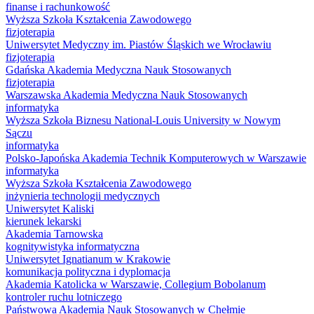
finanse i rachunkowość
Wyższa Szkoła Kształcenia Zawodowego
fizjoterapia
Uniwersytet Medyczny im. Piastów Śląskich we Wrocławiu
fizjoterapia
Gdańska Akademia Medyczna Nauk Stosowanych
fizjoterapia
Warszawska Akademia Medyczna Nauk Stosowanych
informatyka
Wyższa Szkoła Biznesu National-Louis University w Nowym
Sączu
informatyka
Polsko-Japońska Akademia Technik Komputerowych w Warszawie
informatyka
Wyższa Szkoła Kształcenia Zawodowego
inżynieria technologii medycznych
Uniwersytet Kaliski
kierunek lekarski
Akademia Tarnowska
kognitywistyka informatyczna
Uniwersytet Ignatianum w Krakowie
komunikacja polityczna i dyplomacja
Akademia Katolicka w Warszawie, Collegium Bobolanum
kontroler ruchu lotniczego
Państwowa Akademia Nauk Stosowanych w Chełmie