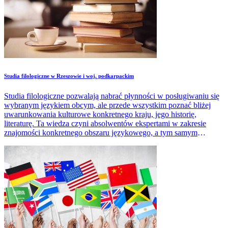
Studia filologiczne w Rzeszowie i woj. podkarpackim
Studia filologiczne pozwalają nabrać płynności w posługiwaniu się
wybranym językiem obcym, ale przede wszystkim poznać bliżej
uwarunkowania kulturowe konkretnego kraju, jego historię,
literaturę. Ta wiedza czyni absolwentów ekspertami w zakresie
znajomości konkretnego obszaru językowego, a tym samym
podnosi jego notowania na rynku pracy.