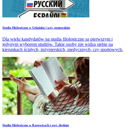
Studia filologiczne w Gdańsku i woj. pomorskim
Dla wielu kandydatów na studia filologiczne są pierwszym i
jedynym wyborem studiów. Takie osoby nie widzą siebie na
kierunkach ścisłych, inżynierskich, medycznych, czy sportowych.
Studia filologiczne w Katowicach i woj. śląskim