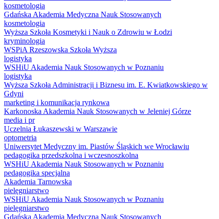
kosmetologia
Gdańska Akademia Medyczna Nauk Stosowanych
kosmetologia
Wyższa Szkoła Kosmetyki i Nauk o Zdrowiu w Łodzi
kryminologia
WSPiA Rzeszowska Szkoła Wyższa
logistyka
WSHiU Akademia Nauk Stosowanych w Poznaniu
logistyka
Wyższa Szkoła Administracji i Biznesu im. E. Kwiatkowskiego w
Gdyni
marketing i komunikacja rynkowa
Karkonoska Akademia Nauk Stosowanych w Jeleniej Górze
media i pr
Uczelnia Łukaszewski w Warszawie
optometria
Uniwersytet Medyczny im. Piastów Śląskich we Wrocławiu
pedagogika przedszkolna i wczesnoszkolna
WSHiU Akademia Nauk Stosowanych w Poznaniu
pedagogika specjalna
Akademia Tarnowska
pielęgniarstwo
WSHiU Akademia Nauk Stosowanych w Poznaniu
pielęgniarstwo
Gdańska Akademia Medyczna Nauk Stosowanych