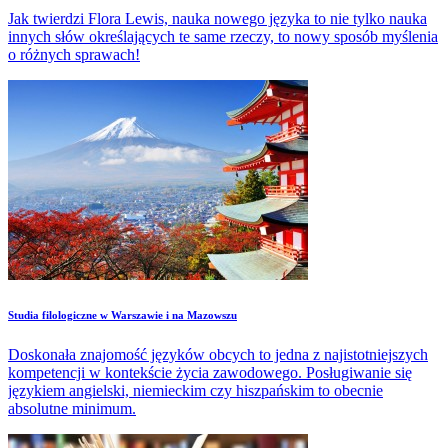
Jak twierdzi Flora Lewis, nauka nowego języka to nie tylko nauka
innych słów określających te same rzeczy, to nowy sposób myślenia
o różnych sprawach!
Studia filologiczne w Warszawie i na Mazowszu
Doskonała znajomość języków obcych to jedna z najistotniejszych
kompetencji w kontekście życia zawodowego. Posługiwanie się
językiem angielski, niemieckim czy hiszpańskim to obecnie
absolutne minimum.