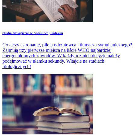
Studia filologiczne w Łodzi i woj. łódzkim
Co łączy astronautę, pilota odrzutowca i tłumacza symultanicznego?
Zajmują trzy pierwsze miejsca na liście WHO najbardziej
energochłonnych zawodów. W każdym z nich decyzje należy
podejmować w ułamku sekundy. Witajcie na studiach
filologicznych!