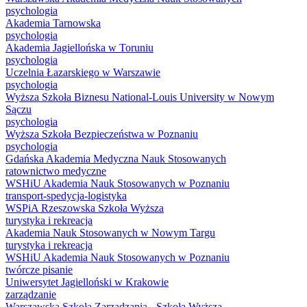
psychologia
Akademia Tarnowska
psychologia
Akademia Jagiellońska w Toruniu
psychologia
Uczelnia Łazarskiego w Warszawie
psychologia
Wyższa Szkoła Biznesu National-Louis University w Nowym
Sączu
psychologia
Wyższa Szkoła Bezpieczeństwa w Poznaniu
psychologia
Gdańska Akademia Medyczna Nauk Stosowanych
ratownictwo medyczne
WSHiU Akademia Nauk Stosowanych w Poznaniu
transport-spedycja-logistyka
WSPiA Rzeszowska Szkoła Wyższa
turystyka i rekreacja
Akademia Nauk Stosowanych w Nowym Targu
turystyka i rekreacja
WSHiU Akademia Nauk Stosowanych w Poznaniu
twórcze pisanie
Uniwersytet Jagielloński w Krakowie
zarządzanie
Warszawska Szkoła Zarządzania - Szkoła Wyższa