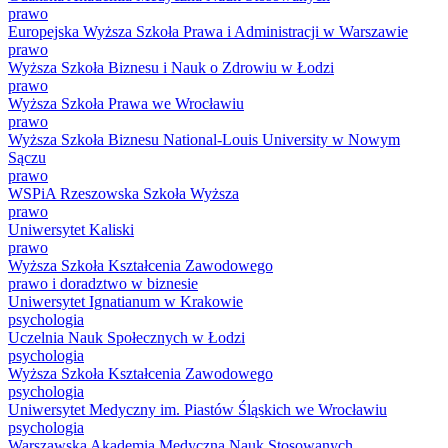
prawo
Europejska Wyższa Szkoła Prawa i Administracji w Warszawie
prawo
Wyższa Szkoła Biznesu i Nauk o Zdrowiu w Łodzi
prawo
Wyższa Szkoła Prawa we Wrocławiu
prawo
Wyższa Szkoła Biznesu National-Louis University w Nowym
Sączu
prawo
WSPiA Rzeszowska Szkoła Wyższa
prawo
Uniwersytet Kaliski
prawo
Wyższa Szkoła Kształcenia Zawodowego
prawo i doradztwo w biznesie
Uniwersytet Ignatianum w Krakowie
psychologia
Uczelnia Nauk Społecznych w Łodzi
psychologia
Wyższa Szkoła Kształcenia Zawodowego
psychologia
Uniwersytet Medyczny im. Piastów Śląskich we Wrocławiu
psychologia
Warszawska Akademia Medyczna Nauk Stosowanych