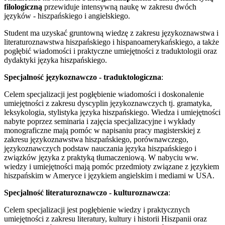
filologiczną
przewiduje intensywną naukę w zakresu dwóch
języków - hiszpańskiego i angielskiego.
Student ma uzyskać gruntowną wiedzę z zakresu językoznawstwa i
literaturoznawstwa hiszpańskiego i hispanoamerykańskiego, a także
pogłębić wiadomości i praktyczne umiejętności z traduktologii oraz
dydaktyki języka hiszpańskiego.
Specjalność językoznawczo - traduktologiczna
:
Celem specjalizacji jest pogłębienie wiadomości i doskonalenie
umiejętności z zakresu dyscyplin językoznawczych tj. gramatyka,
leksykologia, stylistyka języka hiszpańskiego. Wiedza i umiejętności
nabyte poprzez seminaria i zajęcia specjalizacyjne i wykłady
monograficzne mają pomóc w napisaniu pracy magisterskiej z
zakresu językoznawstwa hiszpańskiego, porównawczego,
językoznawczych podstaw nauczania języka hiszpańskiego i
związków języka z praktyką tłumaczeniową. W nabyciu ww.
wiedzy i umiejętności mają pomóc przedmioty związane z językiem
hiszpańskim w Ameryce i językiem angielskim i mediami w USA.
Specjalność literaturoznawczo - kulturoznawcza
:
Celem specjalizacji jest pogłębienie wiedzy i praktycznych
umiejętności z zakresu literatury, kultury i historii Hiszpanii oraz