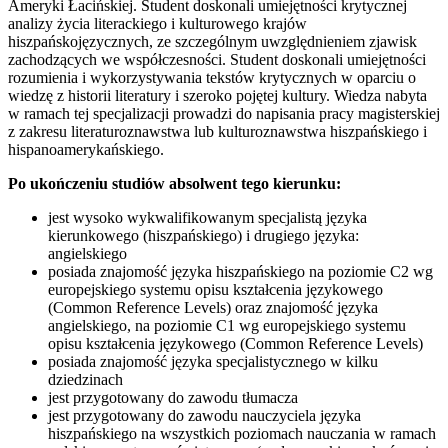
Ameryki Łacińskiej. Student doskonali umiejętności krytycznej
analizy życia literackiego i kulturowego krajów
hiszpańskojęzycznych, ze szczególnym uwzględnieniem zjawisk
zachodzących we współczesności. Student doskonali umiejętności
rozumienia i wykorzystywania tekstów krytycznych w oparciu o
wiedzę z historii literatury i szeroko pojętej kultury. Wiedza nabyta
w ramach tej specjalizacji prowadzi do napisania pracy magisterskiej
z zakresu literaturoznawstwa lub kulturoznawstwa hiszpańskiego i
hispanoamerykańskiego.
Po ukończeniu studiów absolwent tego kierunku:
jest wysoko wykwalifikowanym specjalistą języka
kierunkowego (hiszpańskiego) i drugiego języka:
angielskiego
posiada znajomość języka hiszpańskiego na poziomie C2 wg
europejskiego systemu opisu kształcenia językowego
(Common Reference Levels) oraz znajomość języka
angielskiego, na poziomie C1 wg europejskiego systemu
opisu kształcenia językowego (Common Reference Levels)
posiada znajomość języka specjalistycznego w kilku
dziedzinach
jest przygotowany do zawodu tłumacza
jest przygotowany do zawodu nauczyciela języka
hiszpańskiego na wszystkich poziomach nauczania w ramach