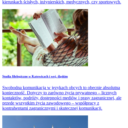
kierunkach ścisłych, inżynierskich, medycznych, czy sportowych.
Studia filologiczne w Katowicach i woj. śląskim
Swobodna komunikacja w językach obcych to obecnie absolutna
konieczność. Dotyczy to zarówno życia prywatnego – licznych
kontaktów, podróży, dostępności mediów i prasy zagranicznej, ale
przede wszystkim życia zawodowego – współpracy z
kontrahentami zagranicznymi i skutecznej komunikacji.