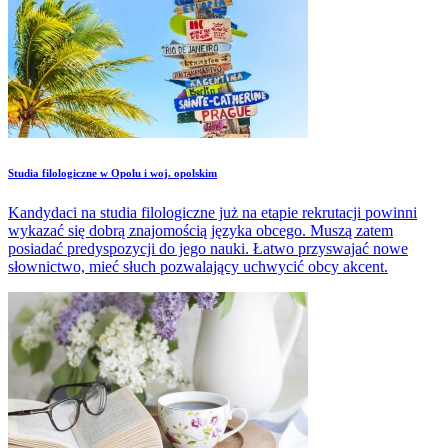
Studia filologiczne w Opolu i woj. opolskim
Kandydaci na studia filologiczne już na etapie rekrutacji powinni
wykazać się dobrą znajomością języka obcego. Muszą zatem
posiadać predyspozycji do jego nauki. Łatwo przyswajać nowe
słownictwo, mieć słuch pozwalający uchwycić obcy akcent.