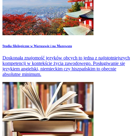
Studia filologiczne w Warszawie i na Mazowszu
Doskonała znajomość języków obcych to jedna z najistotniejszych
kompetencji w kontekście życia zawodowego. Posługiwanie się
językiem angielski, niemieckim czy hiszpańskim to obecnie
absolutne minimum.