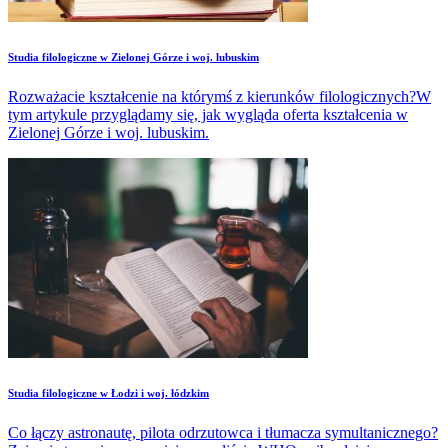
Studia filologiczne w Zielonej Górze i woj. lubuskim
Rozważacie kształcenie na którymś z kierunków filologicznych?W
tym artykule przyglądamy się, jak wygląda oferta kształcenia w
Zielonej Górze i woj. lubuskim.
Studia filologiczne w Łodzi i woj. łódzkim
Co łączy astronautę, pilota odrzutowca i tłumacza symultanicznego?