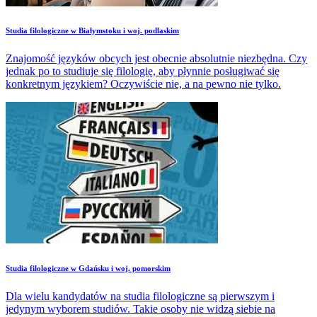
Studia filologiczne w Białymstoku i woj. podlaskim
Znajomość języków obcych jest obecnie absolutnie niezbędna. Czy
jednak po to studiuje się filologię, aby płynnie posługiwać się
konkretnym językiem? Oczywiście nie, a na pewno nie tylko.
Studia filologiczne w Gdańsku i woj. pomorskim
Dla wielu kandydatów na studia filologiczne są pierwszym i
jedynym wyborem studiów. Takie osoby nie widzą siebie na