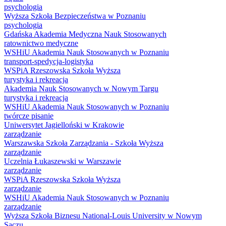
psychologia
Wyższa Szkoła Bezpieczeństwa w Poznaniu
psychologia
Gdańska Akademia Medyczna Nauk Stosowanych
ratownictwo medyczne
WSHiU Akademia Nauk Stosowanych w Poznaniu
transport-spedycja-logistyka
WSPiA Rzeszowska Szkoła Wyższa
turystyka i rekreacja
Akademia Nauk Stosowanych w Nowym Targu
turystyka i rekreacja
WSHiU Akademia Nauk Stosowanych w Poznaniu
twórcze pisanie
Uniwersytet Jagielloński w Krakowie
zarządzanie
Warszawska Szkoła Zarządzania - Szkoła Wyższa
zarządzanie
Uczelnia Łukaszewski w Warszawie
zarządzanie
WSPiA Rzeszowska Szkoła Wyższa
zarządzanie
WSHiU Akademia Nauk Stosowanych w Poznaniu
zarządzanie
Wyższa Szkoła Biznesu National-Louis University w Nowym
Sączu