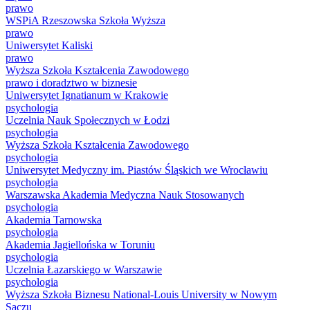
prawo
WSPiA Rzeszowska Szkoła Wyższa
prawo
Uniwersytet Kaliski
prawo
Wyższa Szkoła Kształcenia Zawodowego
prawo i doradztwo w biznesie
Uniwersytet Ignatianum w Krakowie
psychologia
Uczelnia Nauk Społecznych w Łodzi
psychologia
Wyższa Szkoła Kształcenia Zawodowego
psychologia
Uniwersytet Medyczny im. Piastów Śląskich we Wrocławiu
psychologia
Warszawska Akademia Medyczna Nauk Stosowanych
psychologia
Akademia Tarnowska
psychologia
Akademia Jagiellońska w Toruniu
psychologia
Uczelnia Łazarskiego w Warszawie
psychologia
Wyższa Szkoła Biznesu National-Louis University w Nowym
Sączu