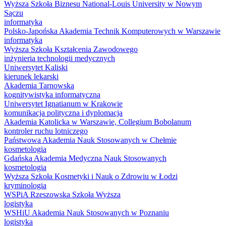
Wyższa Szkoła Biznesu National-Louis University w Nowym
Sączu
informatyka
Polsko-Japońska Akademia Technik Komputerowych w Warszawie
informatyka
Wyższa Szkoła Kształcenia Zawodowego
inżynieria technologii medycznych
Uniwersytet Kaliski
kierunek lekarski
Akademia Tarnowska
kognitywistyka informatyczna
Uniwersytet Ignatianum w Krakowie
komunikacja polityczna i dyplomacja
Akademia Katolicka w Warszawie, Collegium Bobolanum
kontroler ruchu lotniczego
Państwowa Akademia Nauk Stosowanych w Chełmie
kosmetologia
Gdańska Akademia Medyczna Nauk Stosowanych
kosmetologia
Wyższa Szkoła Kosmetyki i Nauk o Zdrowiu w Łodzi
kryminologia
WSPiA Rzeszowska Szkoła Wyższa
logistyka
WSHiU Akademia Nauk Stosowanych w Poznaniu
logistyka