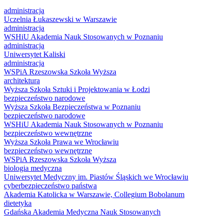
administracja
Uczelnia Łukaszewski w Warszawie
administracja
WSHiU Akademia Nauk Stosowanych w Poznaniu
administracja
Uniwersytet Kaliski
administracja
WSPiA Rzeszowska Szkoła Wyższa
architektura
Wyższa Szkoła Sztuki i Projektowania w Łodzi
bezpieczeństwo narodowe
Wyższa Szkoła Bezpieczeństwa w Poznaniu
bezpieczeństwo narodowe
WSHiU Akademia Nauk Stosowanych w Poznaniu
bezpieczeństwo wewnętrzne
Wyższa Szkoła Prawa we Wrocławiu
bezpieczeństwo wewnętrzne
WSPiA Rzeszowska Szkoła Wyższa
biologia medyczna
Uniwersytet Medyczny im. Piastów Śląskich we Wrocławiu
cyberbezpieczeństwo państwa
Akademia Katolicka w Warszawie, Collegium Bobolanum
dietetyka
Gdańska Akademia Medyczna Nauk Stosowanych