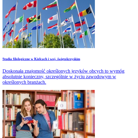
Studia filologiczne w Kielcach i woj. świętokrzyskim
Doskonała znajomość określonych języków obcych to wymóg
absolutnie konieczny, szczególnie w życiu zawodowym w
określonych branżach.