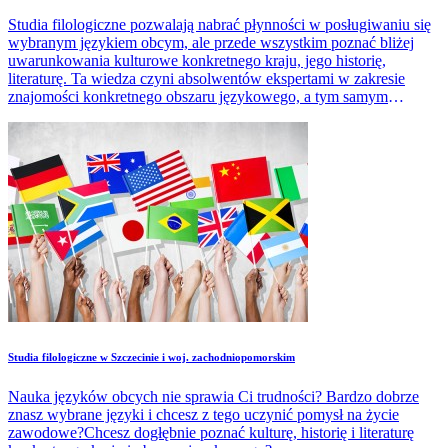
Studia filologiczne pozwalają nabrać płynności w posługiwaniu się
wybranym językiem obcym, ale przede wszystkim poznać bliżej
uwarunkowania kulturowe konkretnego kraju, jego historię,
literaturę. Ta wiedza czyni absolwentów ekspertami w zakresie
znajomości konkretnego obszaru językowego, a tym samym
podnosi jego notowania na rynku pracy.
Studia filologiczne w Szczecinie i woj. zachodniopomorskim
Nauka języków obcych nie sprawia Ci trudności? Bardzo dobrze
znasz wybrane języki i chcesz z tego uczynić pomysł na życie
zawodowe?Chcesz dogłębnie poznać kulturę, historię i literaturę