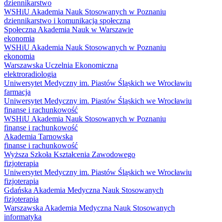
dziennikarstwo
WSHiU Akademia Nauk Stosowanych w Poznaniu
dziennikarstwo i komunikacja społeczna
Społeczna Akademia Nauk w Warszawie
ekonomia
WSHiU Akademia Nauk Stosowanych w Poznaniu
ekonomia
Warszawska Uczelnia Ekonomiczna
elektroradiologia
Uniwersytet Medyczny im. Piastów Śląskich we Wrocławiu
farmacja
Uniwersytet Medyczny im. Piastów Śląskich we Wrocławiu
finanse i rachunkowość
WSHiU Akademia Nauk Stosowanych w Poznaniu
finanse i rachunkowość
Akademia Tarnowska
finanse i rachunkowość
Wyższa Szkoła Kształcenia Zawodowego
fizjoterapia
Uniwersytet Medyczny im. Piastów Śląskich we Wrocławiu
fizjoterapia
Gdańska Akademia Medyczna Nauk Stosowanych
fizjoterapia
Warszawska Akademia Medyczna Nauk Stosowanych
informatyka