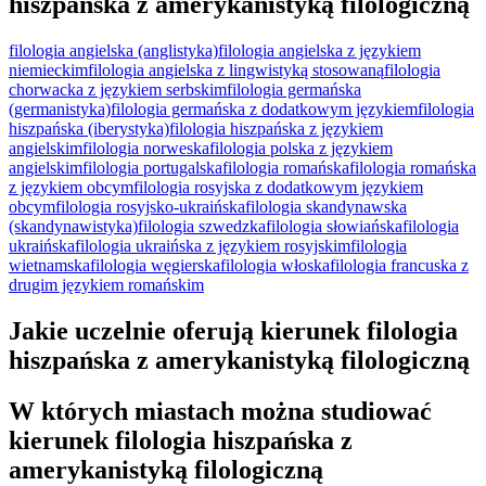
hiszpańska z amerykanistyką filologiczną
filologia angielska (anglistyka)
filologia angielska z językiem
niemieckim
filologia angielska z lingwistyką stosowaną
filologia
chorwacka z językiem serbskim
filologia germańska
(germanistyka)
filologia germańska z dodatkowym językiem
filologia
hiszpańska (iberystyka)
filologia hiszpańska z językiem
angielskim
filologia norweska
filologia polska z językiem
angielskim
filologia portugalska
filologia romańska
filologia romańska
z językiem obcym
filologia rosyjska z dodatkowym językiem
obcym
filologia rosyjsko-ukraińska
filologia skandynawska
(skandynawistyka)
filologia szwedzka
filologia słowiańska
filologia
ukraińska
filologia ukraińska z językiem rosyjskim
filologia
wietnamska
filologia węgierska
filologia włoska
fi­lologia fran­cu­ska z
drugim językiem ro­mańskim
Jakie uczelnie oferują kierunek filologia
hiszpańska z amerykanistyką filologiczną
W których miastach można studiować
kierunek filologia hiszpańska z
amerykanistyką filologiczną