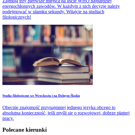
Zajmują trzy pierwsze miejsca na liście WHO najbardziej
energochłonnych zawodów. W każdym z nich decyzje należy
podejmować w ułamku sekundy. Witajcie na studiach
filologicznych!
Studia filologiczne we Wrocławiu i na Dolnym Śląsku
Obecnie znajomość przynajmniej jednego języka obcego to
absolutna konieczność, jeśli myśli się o rozwojowej, dobrze płatnej
pracy.
Polecane kierunki