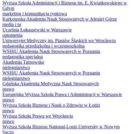
Wyższa Szkoła Administracji i Biznesu im. E. Kwiatkowskiego w
Gdyni
marketing i komunikacja rynkowa
Karkonoska Akademia Nauk Stosowanych w Jeleniej Górze
media i pr
Uczelnia Łukaszewski w Warszawie
optometria
Uniwersytet Medyczny im. Piastów Śląskich we Wrocławiu
pedagogika przedszkolna i wczesnoszkolna
WSHiU Akademia Nauk Stosowanych w Poznaniu
pedagogika specjalna
Akademia Tarnowska
pielęgniarstwo
WSHiU Akademia Nauk Stosowanych w Poznaniu
pielęgniarstwo
Gdańska Akademia Medyczna Nauk Stosowanych
prawo
Europejska Wyższa Szkoła Prawa i Administracji w Warszawie
prawo
Wyższa Szkoła Biznesu i Nauk o Zdrowiu w Łodzi
prawo
Wyższa Szkoła Prawa we Wrocławiu
prawo
Wyższa Szkoła Biznesu National-Louis University w Nowym
Sączu