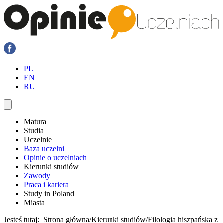
PL
EN
RU
Matura
Studia
Uczelnie
Baza uczelni
Opinie o uczelniach
Kierunki studiów
Zawody
Praca i kariera
Study in Poland
Miasta
Jesteś tutaj:
Strona główna
Kierunki studiów
Filologia hiszpańska z