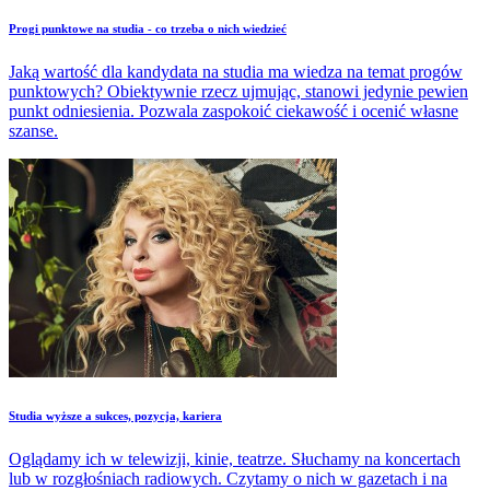
​Progi punktowe na studia - co trzeba o nich wiedzieć
Jaką wartość dla kandydata na studia ma wiedza na temat progów
punktowych? Obiektywnie rzecz ujmując, stanowi jedynie pewien
punkt odniesienia. Pozwala zaspokoić ciekawość i ocenić własne
szanse.
​Studia wyższe a sukces, pozycja, kariera
Oglądamy ich w telewizji, kinie, teatrze. Słuchamy na koncertach
lub w rozgłośniach radiowych. Czytamy o nich w gazetach i na