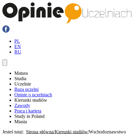
PL
EN
RU
Matura
Studia
Uczelnie
Baza uczelni
Opinie o uczelniach
Kierunki studiów
Zawody
Praca i kariera
Study in Poland
Miasta
Jesteś tutaj:
Strona główna
Kierunki studiów
Wschodoznawstwo