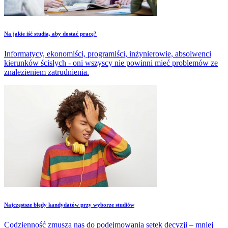
Na jakie iść studia, aby dostać pracę?
Informatycy, ekonomiści, programiści, inżynierowie, absolwenci
kierunków ścisłych - oni wszyscy nie powinni mieć problemów ze
znalezieniem zatrudnienia.
Najczęstsze błędy kandydatów przy wyborze studiów
Codzienność zmusza nas do podejmowania setek decyzji – mniej