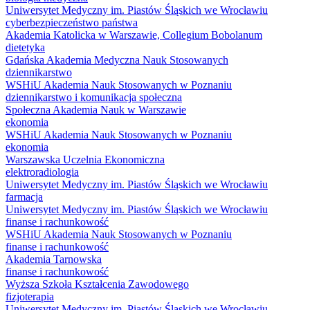
Uniwersytet Medyczny im. Piastów Śląskich we Wrocławiu
cyberbezpieczeństwo państwa
Akademia Katolicka w Warszawie, Collegium Bobolanum
dietetyka
Gdańska Akademia Medyczna Nauk Stosowanych
dziennikarstwo
WSHiU Akademia Nauk Stosowanych w Poznaniu
dziennikarstwo i komunikacja społeczna
Społeczna Akademia Nauk w Warszawie
ekonomia
WSHiU Akademia Nauk Stosowanych w Poznaniu
ekonomia
Warszawska Uczelnia Ekonomiczna
elektroradiologia
Uniwersytet Medyczny im. Piastów Śląskich we Wrocławiu
farmacja
Uniwersytet Medyczny im. Piastów Śląskich we Wrocławiu
finanse i rachunkowość
WSHiU Akademia Nauk Stosowanych w Poznaniu
finanse i rachunkowość
Akademia Tarnowska
finanse i rachunkowość
Wyższa Szkoła Kształcenia Zawodowego
fizjoterapia
Uniwersytet Medyczny im. Piastów Śląskich we Wrocławiu