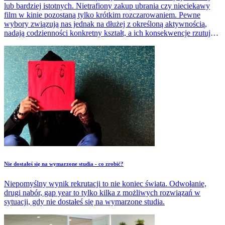
lub bardziej istotnych. Nietrafiony zakup ubrania czy nieciekawy
film w kinie pozostaną tylko krótkim rozczarowaniem. Pewne
wybory związują nas jednak na dłużej z określoną aktywnością,
nadają codzienności konkretny kształt, a ich konsekwencje rzutują
znacznie na naszą przyszłość. Tak jest chociażby z wyborem ścieżki
kształcenia, konkretnej uczelni.
Nie dostałeś się na wymarzone studia - co zrobić?
Niepomyślny wynik rekrutacji to nie koniec świata. Odwołanie,
drugi nabór, gap year to tylko kilka z możliwych rozwiązań w
sytuacji, gdy nie dostałeś się na wymarzone studia.