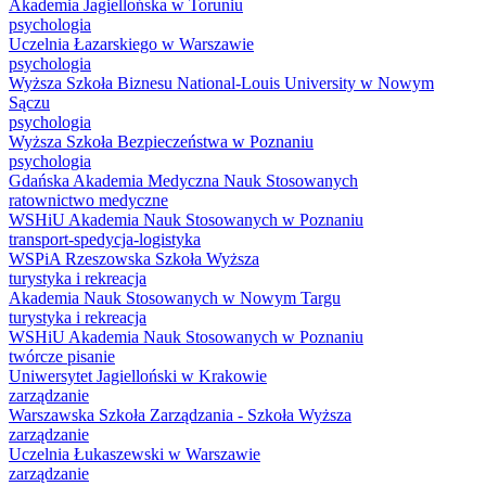
Akademia Jagiellońska w Toruniu
psychologia
Uczelnia Łazarskiego w Warszawie
psychologia
Wyższa Szkoła Biznesu National-Louis University w Nowym
Sączu
psychologia
Wyższa Szkoła Bezpieczeństwa w Poznaniu
psychologia
Gdańska Akademia Medyczna Nauk Stosowanych
ratownictwo medyczne
WSHiU Akademia Nauk Stosowanych w Poznaniu
transport-spedycja-logistyka
WSPiA Rzeszowska Szkoła Wyższa
turystyka i rekreacja
Akademia Nauk Stosowanych w Nowym Targu
turystyka i rekreacja
WSHiU Akademia Nauk Stosowanych w Poznaniu
twórcze pisanie
Uniwersytet Jagielloński w Krakowie
zarządzanie
Warszawska Szkoła Zarządzania - Szkoła Wyższa
zarządzanie
Uczelnia Łukaszewski w Warszawie
zarządzanie