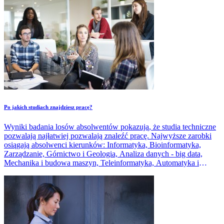
Po jakich studiach znajdziesz pracę?
Wyniki badania losów absolwentów pokazują, że studia techniczne
pozwalają najłatwiej pozwalają znaleźć pracę. Najwyższe zarobki
osiągają absolwenci kierunków: Informatyka, Bioinformatyka,
Zarządzanie, Górnictwo i Geologia, Analiza danych - big data,
Mechanika i budowa maszyn, Teleinformatyka, Automatyka i
Robotyka, Elektrotechnika, Informatyka i Ekonometria, Finanse i
rachunkowość, Elektronika i telekomunikacja.