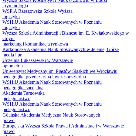
Wyższa Szkoła Kosmetyki i Nauk o Zdrowiu w Łodzi
kryminologia
WSPiA Rzeszowska Szkoła Wyższa
logistyka
WSHiU Akademia Nauk Stosowanych w Poznaniu
logistyka
Wyższa Szkoła Administracji i Biznesu im. E. Kwiatkowskiego w
Gdyni
marketing i komunikacja rynkowa
Karkonoska Akademia Nauk Stosowanych w Jeleniej Górze
media i pr
Uczelnia Łukaszewski w Warszawie
optometria
Uniwersytet Medyczny im. Piastów Śląskich we Wrocławiu
pedagogika przedszkolna i wczesnoszkolna
WSHiU Akademia Nauk Stosowanych w Poznaniu
pedagogika specjalna
Akademia Tarnowska
pielęgniarstwo
WSHiU Akademia Nauk Stosowanych w Poznaniu
pielęgniarstwo
Gdańska Akademia Medyczna Nauk Stosowanych
prawo
Europejska Wyższa Szkoła Prawa i Administracji w Warszawie
prawo