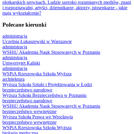
plotkarskich serwisach. Ludzie szeroko rozumianych mediów, znani
i rozpoznawalni, artyści, dziennikarze, aktorzy, piosenkarze - jakie
mają wykształcenie?
Polecane kierunki
administracja
Uczelnia Łukaszewski w Warszawie
administracja
WSHiU Akademia Nauk Stosowanych w Poznaniu
administracja
Uniwersytet Kaliski
administracja
WSPiA Rzeszowska Szkoła Wyższa
architektura
Wyższa Szkoła Sztuki i Projektowania w Łodzi
bezpieczeństwo narodowe
Wyższa Szkoła Bezpieczeństwa w Poznaniu
bezpieczeństwo narodowe
WSHiU Akademia Nauk Stosowanych w Poznaniu
bezpieczeństwo wewnętrzne
Wyższa Szkoła Prawa we Wrocławiu
bezpieczeństwo wewnętrzne
WSPiA Rzeszowska Szkoła Wyższa
biologia medyczna