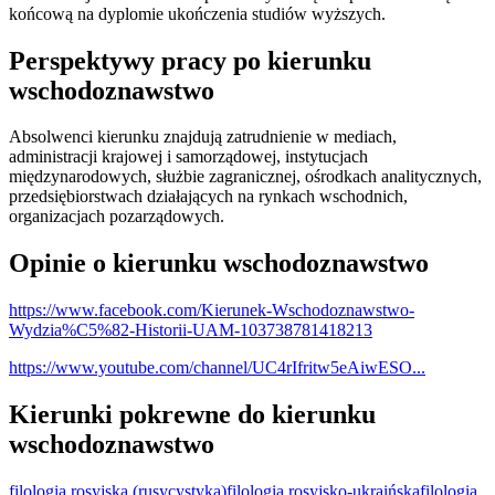
końcową na dyplomie ukończenia studiów wyższych.
Perspektywy pracy po kierunku
wschodoznawstwo
Absolwenci kierunku znajdują zatrudnienie w mediach,
administracji krajowej i samorządowej, instytucjach
międzynarodowych, służbie zagranicznej, ośrodkach analitycznych,
przedsiębiorstwach działających na rynkach wschodnich,
organizacjach pozarządowych.
Opinie o kierunku wschodoznawstwo
https://www.facebook.com/Kierunek-Wschodoznawstwo-
Wydzia%C5%82-Historii-UAM-103738781418213
https://www.youtube.com/channel/UC4rIfritw5eAiwESO...
Kierunki pokrewne do kierunku
wschodoznawstwo
filologia rosyjska (rusycystyka)
filologia rosyjsko-ukraińska
filologia