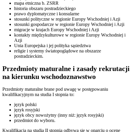
mapa etniczna b. ZSRR
historia obszaru postradzieckiego
prawo dyplomatyczne i konsularne
stosunki polityczne w regionie Europy Wschodniej i Azji
stosunki gospodarcze w regionie Europy Wschodniej i Azji
migracje w krajach Europy Wschodniej i Azji
kontakty międzykulturowe w regionie Europy Wschodniej i
Azji
Unia Europejska i jej polityka sąsiedztwa
religie i systemy światopoglądowe na obszarze
postradzieckim.
Przedmioty maturalne i zasady rekrutacji
na kierunku wschodoznawstwo
Przedmioty maturalne brane pod uwagę w postępowaniu
kwalifikacyjnym na studia I stopnia to:
język polski
język rosyjski
język obcy nowożytny (inny niż: język rosyjski)
przedmiot do wyboru.
Kwalifikacja na studia II stopnia odbywa się w oparciu o ocenę