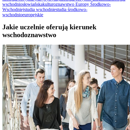
wschodniosłowiańska
kulturoznawstwo Europy Środkowo-
Wschodniej
studia wschodnie
studia środkowo-
wschodnioeuropejskie
Jakie uczelnie oferują kierunek
wschodoznawstwo