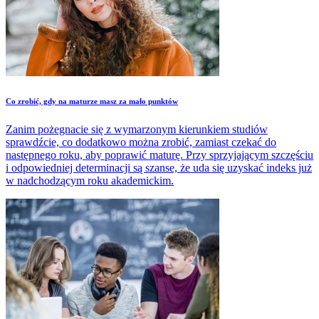
Co zrobić, gdy na maturze masz za mało punktów
Zanim pożegnacie się z wymarzonym kierunkiem studiów
sprawdźcie, co dodatkowo można zrobić, zamiast czekać do
następnego roku, aby poprawić maturę. Przy sprzyjającym szczęściu
i odpowiedniej determinacji są szanse, że uda się uzyskać indeks już
w nadchodzącym roku akademickim.