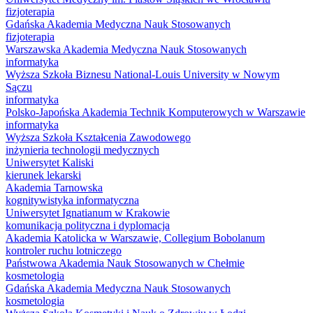
fizjoterapia
Gdańska Akademia Medyczna Nauk Stosowanych
fizjoterapia
Warszawska Akademia Medyczna Nauk Stosowanych
informatyka
Wyższa Szkoła Biznesu National-Louis University w Nowym
Sączu
informatyka
Polsko-Japońska Akademia Technik Komputerowych w Warszawie
informatyka
Wyższa Szkoła Kształcenia Zawodowego
inżynieria technologii medycznych
Uniwersytet Kaliski
kierunek lekarski
Akademia Tarnowska
kognitywistyka informatyczna
Uniwersytet Ignatianum w Krakowie
komunikacja polityczna i dyplomacja
Akademia Katolicka w Warszawie, Collegium Bobolanum
kontroler ruchu lotniczego
Państwowa Akademia Nauk Stosowanych w Chełmie
kosmetologia
Gdańska Akademia Medyczna Nauk Stosowanych
kosmetologia