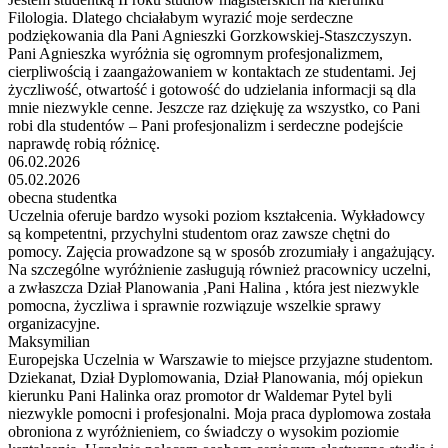
Filologia. Dlatego chciałabym wyrazić moje serdeczne
podziękowania dla Pani Agnieszki Gorzkowskiej-Staszczyszyn.
Pani Agnieszka wyróżnia się ogromnym profesjonalizmem,
cierpliwością i zaangażowaniem w kontaktach ze studentami. Jej
życzliwość, otwartość i gotowość do udzielania informacji są dla
mnie niezwykle cenne. Jeszcze raz dziękuję za wszystko, co Pani
robi dla studentów – Pani profesjonalizm i serdeczne podejście
naprawdę robią różnicę.
06.02.2026
05.02.2026
obecna studentka
Uczelnia oferuje bardzo wysoki poziom kształcenia. Wykładowcy
są kompetentni, przychylni studentom oraz zawsze chętni do
pomocy. Zajęcia prowadzone są w sposób zrozumiały i angażujący.
Na szczególne wyróżnienie zasługują również pracownicy uczelni,
a zwłaszcza Dział Planowania ,Pani Halina , która jest niezwykle
pomocna, życzliwa i sprawnie rozwiązuje wszelkie sprawy
organizacyjne.
Maksymilian
Europejska Uczelnia w Warszawie to miejsce przyjazne studentom.
Dziekanat, Dział Dyplomowania, Dział Planowania, mój opiekun
kierunku Pani Halinka oraz promotor dr Waldemar Pytel byli
niezwykle pomocni i profesjonalni. Moja praca dyplomowa została
obroniona z wyróżnieniem, co świadczy o wysokim poziomie