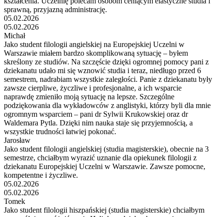
kształcenia. Uczelnię polecam osobom ceniącym elastyczne studia i
sprawną, przyjazną administrację.
05.02.2026
05.02.2026
Michał
Jako student filologii angielskiej na Europejskiej Uczelni w
Warszawie miałem bardzo skomplikowaną sytuację – byłem
skreślony ze studiów. Na szczęście dzięki ogromnej pomocy pani z
dziekanatu udało mi się wznowić studia i teraz, niedługo przed 6
semestrem, nadrabiam wszystkie zaległości. Panie z dziekanatu były
zawsze cierpliwe, życzliwe i profesjonalne, a ich wsparcie
naprawdę zmieniło moją sytuację na lepsze. Szczególne
podziękowania dla wykładowców z anglistyki, którzy byli dla mnie
ogromnym wsparciem – pani dr Sylwii Krukowskiej oraz dr
Waldemara Pytla. Dzięki nim nauka staje się przyjemnością, a
wszystkie trudności łatwiej pokonać.
Jarosław
Jako student filologii angielskiej (studia magisterskie), obecnie na 3
semestrze, chciałbym wyrazić uznanie dla opiekunek filologii z
dziekanatu Europejskiej Uczelni w Warszawie. Zawsze pomocne,
kompetentne i życzliwe.
05.02.2026
05.02.2026
Tomek
Jako student filologii hiszpańskiej (studia magisterskie) chciałbym