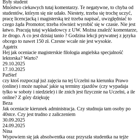
Były student
Mnóstwo ciekawych tutaj komentarzy. Te negatywne, to chyba od
studentów, którym się nie udało. Niestety, trzeba się trochę uczyć,
pracę licencjacką i magisterską też trzeba napisać, uwzględniać to
czego żąda Promotor; trzeba również wyrobić się w czasie. Nie jest
łatwo. Pracują tutaj wykładowcy z UW. Można znaleźć komentarze,
że drogo. A co jest dzisiaj tanio ? Godzina lekcji prywatnej z języka
obcego to nawet 150 zł. Czesne wcale nie jest wysokie.
Agatrix
Hej jak oceniacie magisterskie filologia angielska specjalność
lektorska? Warto?
29.10.2025
17.10.2025
PatStef
czy ktoś rozpoczął już zajęcia na tej Uczelni na kierunku Prawo
(online) i może napisać jakie są terminy zjazdów (czy wypadaja
tylko w soboty i niedziele) i ile znich jest fizycznie na Uczelni, a ile
online? Z góry dziękuję
Beza
Jak oceniacie kierunek administracja. Czy studnuja tam osoby po
40stce. Czy jest trudno z zaliczeniem
30.09.2025
24.09.2025
Nina
Wypowiem się jak absolwentka oraz przyszła studentka na tejże