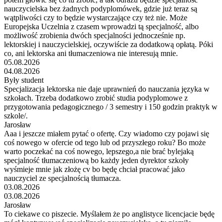
nauczycielska bez żadnych podyplomówek, gdzie już teraz są
wątpliwości czy to będzie wystarczające czy też nie. Może
Europejska Uczelnia z czasem wprowadzi tą specjalność, albo
możliwość zrobienia dwóch specjalności jednocześnie np.
lektorskiej i nauczycielskiej, oczywiście za dodatkową opłatą. Póki
co, ani lektorska ani tłumaczeniowa nie interesują mnie.
05.08.2026
04.08.2026
Były student
Specjalizacja lektorska nie daje uprawnień do nauczania języka w
szkołach. Trzeba dodatkowo zrobić studia podyplomowe z
przygotowania pedagogicznego / 3 semestry i 150 godzin praktyk w
szkole/.
Jarosław
Aaa i jeszcze miałem pytać o ofertę. Czy wiadomo czy pojawi się
coś nowego w ofercie od tego lub od przyszłego roku? Bo może
warto poczekać na coś nowego, lepszego,a nie brać bylejaką
specjalność tłumaczeniową bo każdy jeden dyrektor szkoły
wyśmieje mnie jak złożę cv bo będę chciał pracować jako
nauczyciel ze specjalnością tłumacza.
03.08.2026
03.08.2026
Jarosław
To ciekawe co piszecie. Myślałem że po anglistyce licencjacie będę