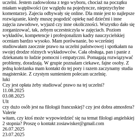
uczelni. Jestem zadowolona z tego wyboru, chociaż na początku
miałam wątpliwości (ze względu na pojedyncze, nieprzychylne
komentarze). Zajecia odbywały się online. Dla mnie jest to najlepsze
rozwiązanie, kiedy muszę pogodzić opiekę nad dziećmi i inne
zajęcia zawodowe, wyjazd czy inne okoliczności. Wszystko dało się
zorganizować, tak, zebym uczestniczyla w zajęciach. Poziom
wykładów, kompetencje i profesjonalizm kadry nauczycielskiej
oceniam bardzo wysoko. Mam porównanie, bo wcześniej
studiowałam zaocznie prawo na uczelni państwowej i spotkałam na
swojej drodze różnych wykładowców. Cała obsługa, pan i panie z
dziekanatu to ludzie pomocni i empatyczni. Pomagają rozwiązywać
problemy, doradzają. W grupie poznalam ciekawe, fajne osoby. Z
jedną koleżanka mam kontakt do tej pory i razem zaczynamy studia
magisterskie. Z czystym sumieniem polecam uczelnię.
luki
Czy jest opłata żeby studiować prawo na tej uczelni?
11.08.2025
03.08.2025
Ult
czy dużo osób jest na filologii francuskiej? czy jest dobra atmosfera?
Valerie
witam, czy ktoś może wypowiedzieć się na temat filologi angielskiej
2 stopnia? Proszę o kontakt zosiawisker@gmail.com
26.07.2025
23.07.2025