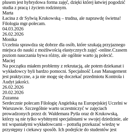
plusem jest hybrydowa forma zajęć, dzięki której łatwiej pogodzić
studia z pracą i życiem rodzinnym.
Marta
Łacina z dr Sylwią Krukowską – trudna, ale naprawdę świetna!
Filologia mgr-polecam.
04.03.2026
26.02.2026
Monika
Uczelnia sprawdza się dobrze dla osób, które szukają przyjaznego
miejsca do nauki z możliwością elastycznych zajęć -online.Czasem
poziom nauczania bywa różny, ale ogólnie warto ją polecić.
Maciej
Na początku miałem problemy z rekrutacją, ale potem dziekanat i
wykładowcy byli bardzo pomocni. Specjalność Lean Management
jest praktyczne, a ja nie mogę się doczekać przedmiotu Kontrola i
Audyt jakości.
26.02.2026
20.02.2026
Zuzanna
Serdecznie polecam Filologię Angielską na Europejskiej Uczelni w
Warszawie. Szczególnie warto uczestniczyć w zajęciach
prowadzonych przez dr. Waldemara Pytla oraz dr Krukowską,
którzy są nie tylko wybitnymi specjalistami w swojej dziedzinie, ale
też wspaniałymi wykładowcami – potrafią przekazać wiedzę w
przystępny i ciekawy sposób. Ich podejście do studentów jest