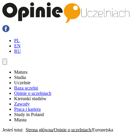
PL
EN
RU
Matura
Studia
Uczelnie
Baza uczelni
Opinie o uczelniach
Kierunki studiów
Zawody
Praca i kariera
Study in Poland
Miasta
Jesteś tutaj:
Strona główna
Opinie o uczelniach
Europejska