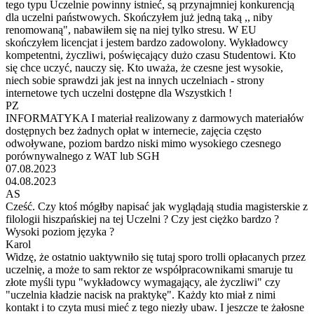
tego typu Uczelnie powinny istnieć, są przynajmniej konkurencją
dla uczelni państwowych. Skończyłem już jedną taką ,, niby
renomowaną", nabawiłem się na niej tylko stresu. W EU
skończyłem licencjat i jestem bardzo zadowolony. Wykładowcy
kompetentni, życzliwi, poświęcający dużo czasu Studentowi. Kto
się chce uczyć, nauczy się. Kto uważa, że czesne jest wysokie,
niech sobie sprawdzi jak jest na innych uczelniach - strony
internetowe tych uczelni dostępne dla Wszystkich !
PZ
INFORMATYKA I materiał realizowany z darmowych materiałów
dostępnych bez żadnych opłat w internecie, zajęcia często
odwoływane, poziom bardzo niski mimo wysokiego czesnego
porównywalnego z WAT lub SGH
07.08.2023
04.08.2023
AS
Cześć. Czy ktoś mógłby napisać jak wyglądają studia magisterskie z
filologii hiszpańskiej na tej Uczelni ? Czy jest ciężko bardzo ?
Wysoki poziom języka ?
Karol
Widzę, że ostatnio uaktywniło się tutaj sporo trolli opłacanych przez
uczelnię, a może to sam rektor ze współpracownikami smaruje tu
złote myśli typu "wykładowcy wymagający, ale życzliwi" czy
"uczelnia kładzie nacisk na praktykę". Każdy kto miał z nimi
kontakt i to czyta musi mieć z tego niezły ubaw. I jeszcze te żałosne