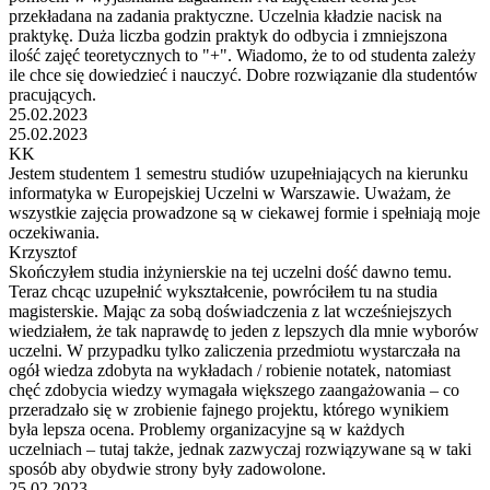
przekładana na zadania praktyczne. Uczelnia kładzie nacisk na
praktykę. Duża liczba godzin praktyk do odbycia i zmniejszona
ilość zajęć teoretycznych to "+". Wiadomo, że to od studenta zależy
ile chce się dowiedzieć i nauczyć. Dobre rozwiązanie dla studentów
pracujących.
25.02.2023
25.02.2023
KK
Jestem studentem 1 semestru studiów uzupełniających na kierunku
informatyka w Europejskiej Uczelni w Warszawie. Uważam, że
wszystkie zajęcia prowadzone są w ciekawej formie i spełniają moje
oczekiwania.
Krzysztof
Skończyłem studia inżynierskie na tej uczelni dość dawno temu.
Teraz chcąc uzupełnić wykształcenie, powróciłem tu na studia
magisterskie. Mając za sobą doświadczenia z lat wcześniejszych
wiedziałem, że tak naprawdę to jeden z lepszych dla mnie wyborów
uczelni. W przypadku tylko zaliczenia przedmiotu wystarczała na
ogół wiedza zdobyta na wykładach / robienie notatek, natomiast
chęć zdobycia wiedzy wymagała większego zaangażowania – co
przeradzało się w zrobienie fajnego projektu, którego wynikiem
była lepsza ocena. Problemy organizacyjne są w każdych
uczelniach – tutaj także, jednak zazwyczaj rozwiązywane są w taki
sposób aby obydwie strony były zadowolone.
25.02.2023