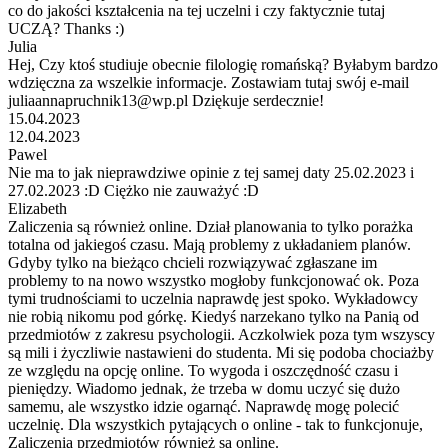
co do jakości kształcenia na tej uczelni i czy faktycznie tutaj
UCZĄ? Thanks :)
Julia
Hej, Czy ktoś studiuje obecnie filologię romańską? Byłabym bardzo
wdzięczna za wszelkie informacje. Zostawiam tutaj swój e-mail
juliaannapruchnik13@wp.pl Dziękuje serdecznie!
15.04.2023
12.04.2023
Pawel
Nie ma to jak nieprawdziwe opinie z tej samej daty 25.02.2023 i
27.02.2023 :D Ciężko nie zauważyć :D
Elizabeth
Zaliczenia są również online. Dział planowania to tylko porażka
totalna od jakiegoś czasu. Mają problemy z układaniem planów.
Gdyby tylko na bieżąco chcieli rozwiązywać zgłaszane im
problemy to na nowo wszystko mogłoby funkcjonować ok. Poza
tymi trudnościami to uczelnia naprawdę jest spoko. Wykładowcy
nie robią nikomu pod górkę. Kiedyś narzekano tylko na Panią od
przedmiotów z zakresu psychologii. Aczkolwiek poza tym wszyscy
są mili i życzliwie nastawieni do studenta. Mi się podoba chociażby
ze względu na opcję online. To wygoda i oszczędność czasu i
pieniędzy. Wiadomo jednak, że trzeba w domu uczyć się dużo
samemu, ale wszystko idzie ogarnąć. Naprawdę mogę polecić
uczelnię. Dla wszystkich pytających o online - tak to funkcjonuje,
Zaliczenia przedmiotów również są online.