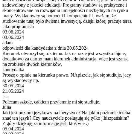
zadowolony z jakości edukacji. Programy studiów są praktyczne i
skoncentrowane na rozwijaniu umiejętności niezbędnych na rynku
pracy. Wykładowcy są pomocni i kompetentni. Uważam, że
studiowanie tutaj było świetna inwestycją, dzięki której pracuje teraz
jako programista
03.06.2024
03.06.2024
adam
odpowiedź dla kandydatka z dnia 30.05.2024
Kierunek otworzył się rok temu. Jak na razie jest wszystko fajnie,
dodatkowo za darmo mam kierunek administracja, więc jest szansa
na zrobienie dwóch kierunków.
kandydatka
Proszę o opinie na kierunku prawo. NApiszcie, jak się studiuje, jacy
są wykładowcy itp.
30.05.2024
21.05.2024
isia
Polecam szkołę, całkiem przyjemnie mi się studiuje.
Julia
Jaki jest poziom językowy na iberystyce? Na jakim poziomie trzeba
znać ten język? Czy nauczyciele posługują się tylko j.hiszpańskim?
Z góry dziękuję za informację jeśli ktoś wie :)
05.04.2024