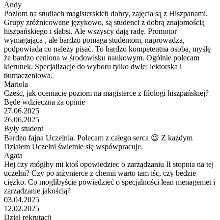
Andy
Poziom na studiach magisterskich dobry, zajęcia są z Hiszpanami.
Grupy zróżnicowane językowo, są studenci z dobrą znajomością
hiszpańskiego i słabsi. Ale wszyscy dają radę. Promotor
wymagająca , ale bardzo pomaga studentom, naprowadza,
podpowiada co należy pisać. To bardzo kompetentna osoba, myślę
że bardzo ceniona w środowisku naukowym. Ogólnie polecam
kierunek. Specjalizacje do wyboru tylko dwie: lektorska i
tłumaczeniowa.
Mariola
Cześc, jak oceniacie poziom na magisterce z filologi hiszpańskiej?
Będe wdzieczna za opinie
27.06.2025
26.06.2025
Były student
Bardzo fajna Uczelnia. Polecam z całego serca 😉 Z każdym
Działem Uczelni świetnie się wspówpracuje.
Agata
Hej czy mógłby mi ktoś opowiedziec o zarządzaniu II stopnia na tej
uczelni? Czy po inżynierce z chemii warto tam iśc, czy bedzie
cięzko. Co moglibyście powiedzieć o specjalności lean menagemet i
zarżadzanie jakością?
03.04.2025
12.02.2025
Dział rekrutacji