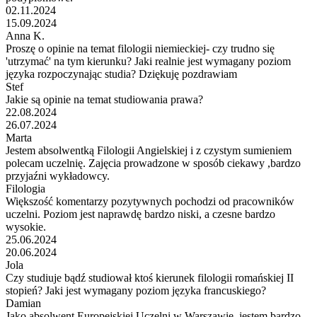
02.11.2024
15.09.2024
Anna K.
Proszę o opinie na temat filologii niemieckiej- czy trudno się
'utrzymać' na tym kierunku? Jaki realnie jest wymagany poziom
języka rozpoczynając studia? Dziękuję pozdrawiam
Stef
Jakie są opinie na temat studiowania prawa?
22.08.2024
26.07.2024
Marta
Jestem absolwentką Filologii Angielskiej i z czystym sumieniem
polecam uczelnię. Zajęcia prowadzone w sposób ciekawy ,bardzo
przyjaźni wykładowcy.
Filologia
Większość komentarzy pozytywnych pochodzi od pracowników
uczelni. Poziom jest naprawdę bardzo niski, a czesne bardzo
wysokie.
25.06.2024
20.06.2024
Jola
Czy studiuje bądź studiował ktoś kierunek filologii romańskiej II
stopień? Jaki jest wymagany poziom języka francuskiego?
Damian
Jako absolwent Europejskiej Uczelni w Warszawie, jestem bardzo