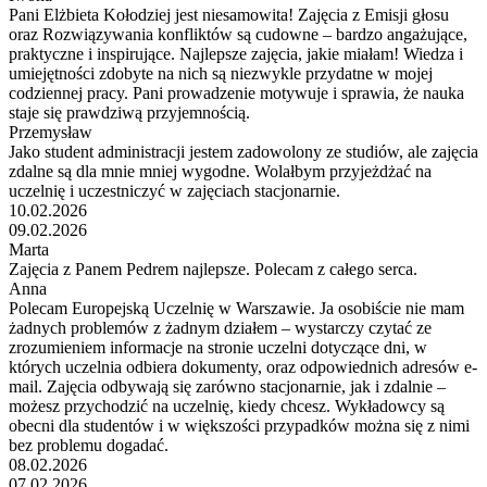
Pani Elżbieta Kołodziej jest niesamowita! Zajęcia z Emisji głosu
oraz Rozwiązywania konfliktów są cudowne – bardzo angażujące,
praktyczne i inspirujące. Najlepsze zajęcia, jakie miałam! Wiedza i
umiejętności zdobyte na nich są niezwykle przydatne w mojej
codziennej pracy. Pani prowadzenie motywuje i sprawia, że nauka
staje się prawdziwą przyjemnością.
Przemysław
Jako student administracji jestem zadowolony ze studiów, ale zajęcia
zdalne są dla mnie mniej wygodne. Wolałbym przyjeżdżać na
uczelnię i uczestniczyć w zajęciach stacjonarnie.
10.02.2026
09.02.2026
Marta
Zajęcia z Panem Pedrem najlepsze. Polecam z całego serca.
Anna
Polecam Europejską Uczelnię w Warszawie. Ja osobiście nie mam
żadnych problemów z żadnym działem – wystarczy czytać ze
zrozumieniem informacje na stronie uczelni dotyczące dni, w
których uczelnia odbiera dokumenty, oraz odpowiednich adresów e-
mail. Zajęcia odbywają się zarówno stacjonarnie, jak i zdalnie –
możesz przychodzić na uczelnię, kiedy chcesz. Wykładowcy są
obecni dla studentów i w większości przypadków można się z nimi
bez problemu dogadać.
08.02.2026
07.02.2026