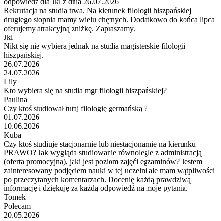
odpowiedź dla Jkl z dnia 26.07.2026
Rekrutacja na studia trwa. Na kierunek filologii hiszpańskiej
drugiego stopnia mamy wielu chętnych. Dodatkowo do końca lipca
oferujemy atrakcyjną zniżkę. Zapraszamy.
Jkl
Nikt się nie wybiera jednak na studia magisterskie filologii
hiszpańskiej.
26.07.2026
24.07.2026
Lily
Kto wybiera się na studia mgr filologii hiszpańskiej?
Paulina
Czy ktoś studiował tutaj filologię germańską ?
01.07.2026
10.06.2026
Kuba
Czy ktoś studiuje stacjonarnie lub niestacjonarnie na kierunku
PRAWO? Jak wygląda studiowanie równolegle z administracją
(oferta promocyjna), jaki jest poziom zajęći egzaminów? Jestem
zainteresowany podjęciem nauki w tej uczelni ale mam wątpliwości
po przeczytanych komentarzach. Docenię każdą prawdziwą
informację i dziękuję za każdą odpowiedź na moje pytania.
Tomek
Polecam
20.05.2026