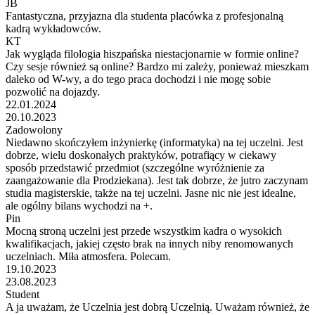
JB
Fantastyczna, przyjazna dla studenta placówka z profesjonalną
kadrą wykładowców.
KT
Jak wygląda filologia hiszpańska niestacjonarnie w formie online?
Czy sesje również są online? Bardzo mi zależy, ponieważ mieszkam
daleko od W-wy, a do tego praca dochodzi i nie mogę sobie
pozwolić na dojazdy.
22.01.2024
20.10.2023
Zadowolony
Niedawno skończyłem inżynierkę (informatyka) na tej uczelni. Jest
dobrze, wielu doskonałych praktyków, potrafiący w ciekawy
sposób przedstawić przedmiot (szczególne wyróżnienie za
zaangażowanie dla Prodziekana). Jest tak dobrze, że jutro zaczynam
studia magisterskie, także na tej uczelni. Jasne nic nie jest idealne,
ale ogólny bilans wychodzi na +.
Pin
Mocną stroną uczelni jest przede wszystkim kadra o wysokich
kwalifikacjach, jakiej często brak na innych niby renomowanych
uczelniach. Miła atmosfera. Polecam.
19.10.2023
23.08.2023
Student
A ja uważam, że Uczelnia jest dobrą Uczelnią. Uważam również, że