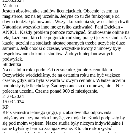
22.03.2024
Marlena
Jestem absolwentką studiów licencjackich. Obecnie jestem na
magisterce, też na tej uczelnia. Jedyne co tu źle funkcjonuje od
dawna to dział planowania. Wszystko zmienia się w ostatniej chwili.
Natomiast wszystko inne mogę tylko zachwalać. Pani Dziekan -
ANIOŁ. Każdy problem pomoże rozwiązać. Studiowanie online na
rękę każdemu, kto chce pogodzić rodzinę, pracę i jeszcze studia. Na
każdej uczelni na studiach niestacjonarnych trzeba uczyć się dużo
samemu. Jeśli chodzi o czesne, wszystkie kwoty z umowy były
respektowane do końca studiów. Żadnych nieplanowanych
podwyżek.
Studentka
Na ostatnim roku podnieśli czesne niezgodnie z cennikiem.
Oczywiście wiedzieliśmy, że na ostatnim roku ma być większe
czesne, gdyż info była zawarta w owym cenniku. Władze uczelni
podniosły tyle ile chciały. Żadnego aneksu do umowy, nic... Nie
polecam uczelni. Czesne ponad 900 zł miesięcznie.
21.03.2024
15.03.2024
KP
KP z semestru letniego (mgr), już absolwentka odpowiada -
byłyśmy we trzy na roku i myślę, że moje koleżanki podpisały by
się pod moim wpisem. Nasze studia były niczym indywidualne i
same byłyśmy bardzo zaangażowane. Kto chce skorzystać -