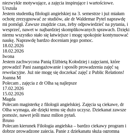
niezwykle motywujące, a zajęcia inspirujące i wartościowe.
Urszula
Jestem studentką filologii angielskiej na 3. semestrze i już miałam
ochotę zrezygnować ze studiów, ale dr Waldemar Pytel naprawdę
mi pomógł. Zawsze znajdzie czas, żeby odpowiedzieć na pytania, i
wesprzeć, nawet w najbardziej skomplikowanych sprawach. Dzięki
niemu wszystko stało się łatwiejsze i mogę spokojnie kontynuować
naukę. Naprawdę bardzo doceniam jego pomoc.
18.02.2026
18.02.2026
Iwona
Jestem zachwycona Panią Elżbietą Kołodziej i zajęciami, które
prowadzi! Pani zaangażowanie i sposób prowadzenia zajęć są
rewelacyjne. Już nie mogę się doczekać zajęć z Public Relations!
Joanna M
Polecam , zajęcia z dr Olha są najlepsze
17.02.2026
15.02.2026
Magda
Polecam magisterkę z filologii angielskiej. Zajęcia są ciekawe, dr
Olha wymaga, ale dzięki temu się dużo uczysz. Dziekanat zawsze
pomoże, nawet jeśli masz milion pytań.
Bruno
Polecam kierunek Filologia angielska – bardzo ciekawy program i
dobrze prowadzone zajęcia. Panie z dziekanatu służą ogromną