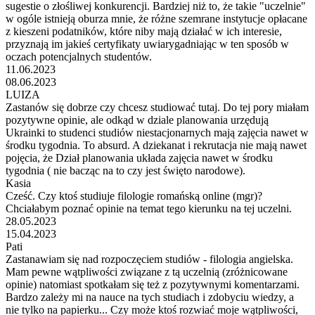
sugestie o złośliwej konkurencji. Bardziej niż to, że takie "uczelnie"
w ogóle istnieją oburza mnie, że różne szemrane instytucje opłacane
z kieszeni podatników, które niby mają działać w ich interesie,
przyznają im jakieś certyfikaty uwiarygadniając w ten sposób w
oczach potencjalnych studentów.
11.06.2023
08.06.2023
LUIZA
Zastanów się dobrze czy chcesz studiować tutaj. Do tej pory miałam
pozytywne opinie, ale odkąd w dziale planowania urzędują
Ukrainki to studenci studiów niestacjonarnych mają zajęcia nawet w
środku tygodnia. To absurd. A dziekanat i rekrutacja nie mają nawet
pojęcia, że Dział planowania układa zajęcia nawet w środku
tygodnia ( nie bacząc na to czy jest święto narodowe).
Kasia
Cześć. Czy ktoś studiuje filologie romańską online (mgr)?
Chciałabym poznać opinie na temat tego kierunku na tej uczelni.
28.05.2023
15.04.2023
Pati
Zastanawiam się nad rozpoczęciem studiów - filologia angielska.
Mam pewne wątpliwości związane z tą uczelnią (zróżnicowane
opinie) natomiast spotkałam się też z pozytywnymi komentarzami.
Bardzo zależy mi na nauce na tych studiach i zdobyciu wiedzy, a
nie tylko na papierku... Czy może ktoś rozwiać moje wątpliwości,