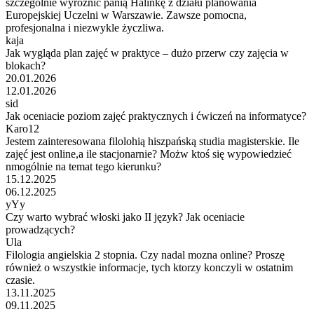
szczególnie wyróżnić panią Halinkę z działu planowania
Europejskiej Uczelni w Warszawie. Zawsze pomocna,
profesjonalna i niezwykle życzliwa.
kaja
Jak wygląda plan zajęć w praktyce – dużo przerw czy zajęcia w
blokach?
20.01.2026
12.01.2026
sid
Jak oceniacie poziom zajęć praktycznych i ćwiczeń na informatyce?
Karo12
Jestem zainteresowana filolohią hiszpańską studia magisterskie. Ile
zajęć jest online,a ile stacjonarnie? Możw ktoś się wypowiedzieć
nmogólnie na temat tego kierunku?
15.12.2025
06.12.2025
yYy
Czy warto wybrać włoski jako II język? Jak oceniacie
prowadzących?
Ula
Filologia angielskia 2 stopnia. Czy nadal mozna online? Proszę
również o wszystkie informacje, tych ktorzy konczyli w ostatnim
czasie.
13.11.2025
09.11.2025