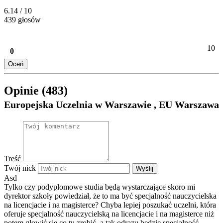
6.14
/ 10
439 głosów
10
0
Oceń
Opinie (483)
Europejska Uczelnia w Warszawie , EU Warszawa
Treść
Twój nick
Wyślij
Asd
Tylko czy podyplomowe studia będą wystarczające skoro mi
dyrektor szkoły powiedział, że to ma być specjalność nauczycielska
na licencjacie i na magisterce? Chyba lepiej poszukać uczelni, która
oferuje specjalność nauczycielską na licencjacie i na magisterce niż
potem głowić się co tu zrobić, a tak odrazu będzie specjalność