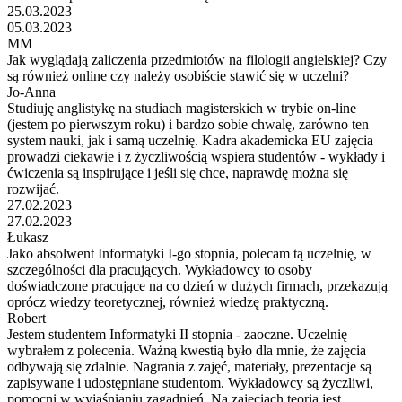
25.03.2023
05.03.2023
MM
Jak wyglądają zaliczenia przedmiotów na filologii angielskiej? Czy
są również online czy należy osobiście stawić się w uczelni?
Jo-Anna
Studiuję anglistykę na studiach magisterskich w trybie on-line
(jestem po pierwszym roku) i bardzo sobie chwalę, zarówno ten
system nauki, jak i samą uczelnię. Kadra akademicka EU zajęcia
prowadzi ciekawie i z życzliwością wspiera studentów - wykłady i
ćwiczenia są inspirujące i jeśli się chce, naprawdę można się
rozwijać.
27.02.2023
27.02.2023
Łukasz
Jako absolwent Informatyki I-go stopnia, polecam tą uczelnię, w
szczególności dla pracujących. Wykładowcy to osoby
doświadczone pracujące na co dzień w dużych firmach, przekazują
oprócz wiedzy teoretycznej, również wiedzę praktyczną.
Robert
Jestem studentem Informatyki II stopnia - zaoczne. Uczelnię
wybrałem z polecenia. Ważną kwestią było dla mnie, że zajęcia
odbywają się zdalnie. Nagrania z zajęć, materiały, prezentacje są
zapisywane i udostępniane studentom. Wykładowcy są życzliwi,
pomocni w wyjaśnianiu zagadnień. Na zajęciach teoria jest