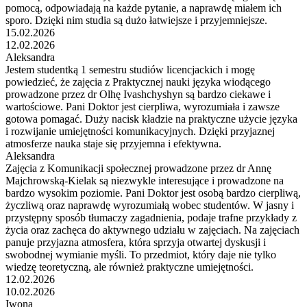
pomocą, odpowiadają na każde pytanie, a naprawdę miałem ich
sporo. Dzięki nim studia są dużo łatwiejsze i przyjemniejsze.
15.02.2026
12.02.2026
Aleksandra
Jestem studentką 1 semestru studiów licencjackich i mogę
powiedzieć, że zajęcia z Praktycznej nauki języka wiodącego
prowadzone przez dr Olhę Ivashchyshyn są bardzo ciekawe i
wartościowe. Pani Doktor jest cierpliwa, wyrozumiała i zawsze
gotowa pomagać. Duży nacisk kładzie na praktyczne użycie języka
i rozwijanie umiejętności komunikacyjnych. Dzięki przyjaznej
atmosferze nauka staje się przyjemna i efektywna.
Aleksandra
Zajęcia z Komunikacji społecznej prowadzone przez dr Annę
Majchrowską-Kielak są niezwykle interesujące i prowadzone na
bardzo wysokim poziomie. Pani Doktor jest osobą bardzo cierpliwą,
życzliwą oraz naprawdę wyrozumiałą wobec studentów. W jasny i
przystępny sposób tłumaczy zagadnienia, podaje trafne przykłady z
życia oraz zachęca do aktywnego udziału w zajęciach. Na zajęciach
panuje przyjazna atmosfera, która sprzyja otwartej dyskusji i
swobodnej wymianie myśli. To przedmiot, który daje nie tylko
wiedzę teoretyczną, ale również praktyczne umiejętności.
12.02.2026
10.02.2026
Iwona