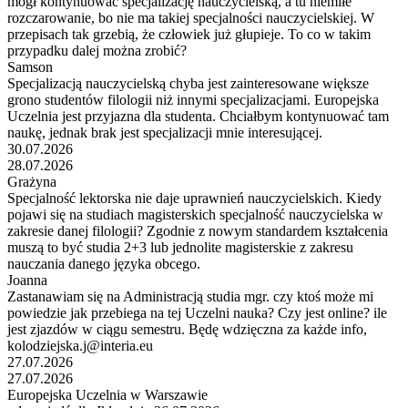
mógł kontynuować specjalizację nauczycielską, a tu niemiłe
rozczarowanie, bo nie ma takiej specjalności nauczycielskiej. W
przepisach tak grzebią, że człowiek już głupieje. To co w takim
przypadku dalej można zrobić?
Samson
Specjalizacją nauczycielską chyba jest zainteresowane większe
grono studentów filologii niż innymi specjalizacjami. Europejska
Uczelnia jest przyjazna dla studenta. Chciałbym kontynuować tam
naukę, jednak brak jest specjalizacji mnie interesującej.
30.07.2026
28.07.2026
Grażyna
Specjalność lektorska nie daje uprawnień nauczycielskich. Kiedy
pojawi się na studiach magisterskich specjalność nauczycielska w
zakresie danej filologii? Zgodnie z nowym standardem kształcenia
muszą to być studia 2+3 lub jednolite magisterskie z zakresu
nauczania danego języka obcego.
Joanna
Zastanawiam się na Administracją studia mgr. czy ktoś może mi
powiedzie jak przebiega na tej Uczelni nauka? Czy jest online? ile
jest zjazdów w ciągu semestru. Będę wdzięczna za każde info,
kolodziejska.j@interia.eu
27.07.2026
27.07.2026
Europejska Uczelnia w Warszawie