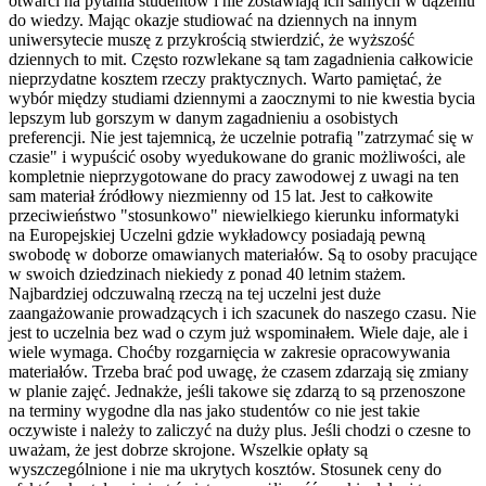
otwarci na pytania studentów i nie zostawiają ich samych w dążeniu
do wiedzy. Mając okazje studiować na dziennych na innym
uniwersytecie muszę z przykrością stwierdzić, że wyższość
dziennych to mit. Często rozwlekane są tam zagadnienia całkowicie
nieprzydatne kosztem rzeczy praktycznych. Warto pamiętać, że
wybór między studiami dziennymi a zaocznymi to nie kwestia bycia
lepszym lub gorszym w danym zagadnieniu a osobistych
preferencji. Nie jest tajemnicą, że uczelnie potrafią "zatrzymać się w
czasie" i wypuścić osoby wyedukowane do granic możliwości, ale
kompletnie nieprzygotowane do pracy zawodowej z uwagi na ten
sam materiał źródłowy niezmienny od 15 lat. Jest to całkowite
przeciwieństwo "stosunkowo" niewielkiego kierunku informatyki
na Europejskiej Uczelni gdzie wykładowcy posiadają pewną
swobodę w doborze omawianych materiałów. Są to osoby pracujące
w swoich dziedzinach niekiedy z ponad 40 letnim stażem.
Najbardziej odczuwalną rzeczą na tej uczelni jest duże
zaangażowanie prowadzących i ich szacunek do naszego czasu. Nie
jest to uczelnia bez wad o czym już wspominałem. Wiele daje, ale i
wiele wymaga. Choćby rozgarnięcia w zakresie opracowywania
materiałów. Trzeba brać pod uwagę, że czasem zdarzają się zmiany
w planie zajęć. Jednakże, jeśli takowe się zdarzą to są przenoszone
na terminy wygodne dla nas jako studentów co nie jest takie
oczywiste i należy to zaliczyć na duży plus. Jeśli chodzi o czesne to
uważam, że jest dobrze skrojone. Wszelkie opłaty są
wyszczególnione i nie ma ukrytych kosztów. Stosunek ceny do