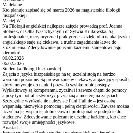
Madelaine
Kto planuje zapisać się od marca 2026 na magisterskie filologii
hiszpańskiej?
Maciej W
Na Filologii angielskiej najlepsze zajęcia prowadzą prof. Joanna
Stolarek, dr Olha Ivashchyshyn i dr Sylwia Krukowska. Są
profesjonalne, merytoryczne i praktyczne – dzięki nim nauka języka
angielskiego staje się ciekawa, a trudne zagadnienia łatwe do
zrozumienia. Zdecydowanie polecam każdemu studentowi tego
kierunku!
06.02.2026
06.02.2026
Studentka filologii hiszpańskiej
Zajęcia z języka hiszpańskiego na tej uczelni stoją na bardzo
wysokim poziomie. Są prowadzone w ciekawy, angażujący sposób,
który motywuje do nauki i pozwala szybko robić postępy.
Wykładowcy są kompetentni, życzliwi i zawsze chętni do pomocy,
a przy tym potrafią stworzyć przyjazną atmosferę na zajęciach.
Szczególne wyróżnienie należy się Pani Halinie – jest osobą
wspaniałą, niezwykle pomocną i pełną cierpliwości. Zawsze można
liczyć na jej wsparcie, dobre słowo i profesjonalne podejście do
studentów. Zdecydowanie polecam tę uczelnię każdemu, kto chce
rozwijać swoje umiejętności językowe.
Anastasiia
Jestem studentką II roku studiów magisterskich na kierunku