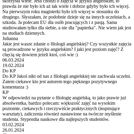
skorzysta wiele. Jeśli chodzi o zajęcia w języku angielskim, to
prawda że nie było ich aż tak wiele i dobrze gdyby było ich więcej.
Na pierwszym roku magisterki było ich więcej w stosunku do
drugiego. Słyszałam, że podobnie dzieje się na innych uczelniach, a
szkoda. Ja polecam EU dla osób pracujących i z pasją. Sama
studiowałam tylko dla siebie, a nie dla "papierka". Nie wiem jak jest
na studiach dziennych.
Julianna
Jakie jest wasze zdanie o filologii angielskiej? Czy wszystkie zajęcia
są prowadzone w języku angielskim? I jaki jest poziom zajęć? Z
chęcią się dowiem jeżeli ktoś, coś wie :)
06.03.2024
19.02.2024
Do KP
Do KP Jakoś nikt od nas z filologii angielskiej nie zachwala uczelni.
Zatem ciekawe kto jest autorem tego pięknego pozytywnego
komentarza :)
KP
W odpowiedzi na pytanie o filologię angielską, to jako prawie już
absolwentka, bardzo polecam: większość zajęć na wysokim
poziomie, ciekawych i rzeczywiście praktycznych (inspirujące
warsztaty), zaliczenia również nastawione na twórcze myślenie
studenta. Stypendia naukowe dla najlepszych studentów.
03.02.2024
26.01.2024