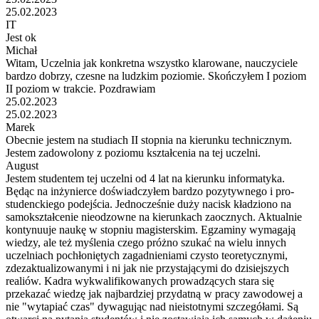
25.02.2023
IT
Jest ok
Michał
Witam, Uczelnia jak konkretna wszystko klarowane, nauczyciele
bardzo dobrzy, czesne na ludzkim poziomie. Skończyłem I poziom
II poziom w trakcie. Pozdrawiam
25.02.2023
25.02.2023
Marek
Obecnie jestem na studiach II stopnia na kierunku technicznym.
Jestem zadowolony z poziomu kształcenia na tej uczelni.
August
Jestem studentem tej uczelni od 4 lat na kierunku informatyka.
Będąc na inżynierce doświadczyłem bardzo pozytywnego i pro-
studenckiego podejścia. Jednocześnie duży nacisk kładziono na
samokształcenie nieodzowne na kierunkach zaocznych. Aktualnie
kontynuuje naukę w stopniu magisterskim. Egzaminy wymagają
wiedzy, ale też myślenia czego próżno szukać na wielu innych
uczelniach pochłoniętych zagadnieniami czysto teoretycznymi,
zdezaktualizowanymi i ni jak nie przystającymi do dzisiejszych
realiów. Kadra wykwalifikowanych prowadzących stara się
przekazać wiedzę jak najbardziej przydatną w pracy zawodowej a
nie "wytapiać czas" dywagując nad nieistotnymi szczegółami. Są