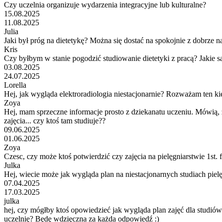
Czy uczelnia organizuje wydarzenia integracyjne lub kulturalne?
15.08.2025
11.08.2025
Julia
Jaki był próg na dietetykę? Można się dostać na spokojnie z dobrze n
Kris
Czy byłbym w stanie pogodzić studiowanie dietetyki z pracą? Jakie 
03.08.2025
24.07.2025
Lorella
Hej, jak wygląda elektroradiologia niestacjonarnie? Rozważam ten k
Zoya
Hej, mam sprzeczne informacje prosto z dziekanatu uczeniu. Mówią, że
zajęcia... czy ktoś tam studiuje??
09.06.2025
01.06.2025
Zoya
Czesc, czy może ktoś potwierdzić czy zajęcia na pielęgniarstwie 1st
Julka
Hej, wiecie może jak wygląda plan na niestacjonarnych studiach pielę
07.04.2025
17.03.2025
julka
hej, czy mógłby ktoś opowiedzieć jak wygląda plan zajęć dla studiów ni
uczelnię? Będę wdzięczna za każda odpowiedź :)