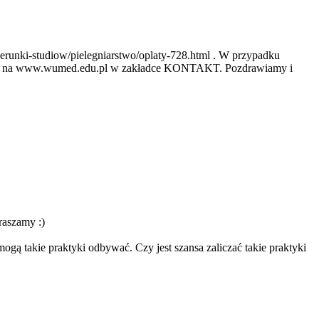
/kierunki-studiow/pielegniarstwo/oplaty-728.html . W przypadku
ne są na www.wumed.edu.pl w zakładce KONTAKT. Pozdrawiamy i
raszamy :)
ogą takie praktyki odbywać. Czy jest szansa zaliczać takie praktyki