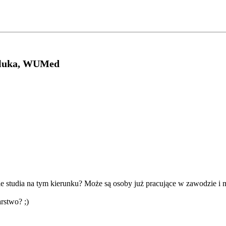
źluka, WUMed
cie studia na tym kierunku? Może są osoby już pracujące w zawodzie i
rstwo? ;)