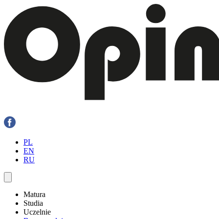
PL
EN
RU
Matura
Studia
Uczelnie