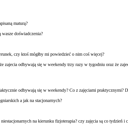
apisaną maturą?
są wasze doświadczenia?
ierunek, czy ktoś mógłby mi powiedzieć o nim coś więcej?
 zajecia odbywają się w weekendy trzy razy w tygodniu oraz że zajecia
. faktycznie odbywają się w weekendy? Co z zajęciami praktycznymi? D
gniarskich a jak na stacjonarnych?
estacjonarnych na kierunku fizjoterapia? czy zajęcia są co tydzień i cz