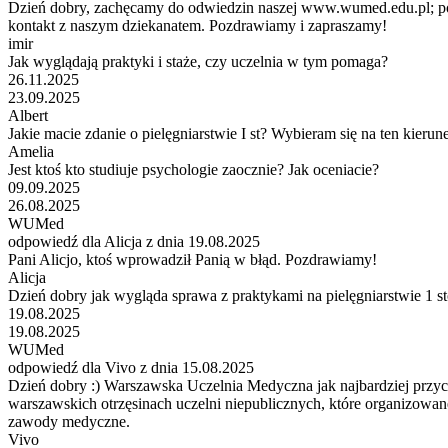
Dzień dobry, zachęcamy do odwiedzin naszej www.wumed.edu.pl; pod
kontakt z naszym dziekanatem. Pozdrawiamy i zapraszamy!
imir
Jak wyglądają praktyki i staże, czy uczelnia w tym pomaga?
26.11.2025
23.09.2025
Albert
Jakie macie zdanie o pielęgniarstwie I st? Wybieram się na ten kieru
Amelia
Jest ktoś kto studiuje psychologie zaocznie? Jak oceniacie?
09.09.2025
26.08.2025
WUMed
odpowiedź dla Alicja z dnia 19.08.2025
Pani Alicjo, ktoś wprowadził Panią w błąd. Pozdrawiamy!
Alicja
Dzień dobry jak wygląda sprawa z praktykami na pielęgniarstwie 1 sto
19.08.2025
19.08.2025
WUMed
odpowiedź dla Vivo z dnia 15.08.2025
Dzień dobry :) Warszawska Uczelnia Medyczna jak najbardziej przychy
warszawskich otrzęsinach uczelni niepublicznych, które organizowa
zawody medyczne.
Vivo