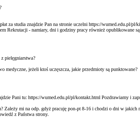
?
łat za studia znajdzie Pan na stronie uczelni https://wumed.edu.pl/pl
rem Rekrutacji - namiary, dni i godziny pracy również opublikowa
 z pielęgniarstwa?
two medyczne, jeżeli ktoś uczęszcza, jakie przedmioty są punktowane?
dzie Pani tu: https://wumed.edu.pl/pl/kontakt.html Pozdrawiamy i zap
 Zależy mi na odp. gdyż pracuję pon-pt 8-16 i chodzi o dni w jakich m
wiedź z Państwa strony.