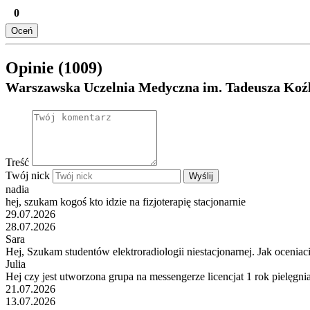
0
Oceń
Opinie (1009)
Warszawska Uczelnia Medyczna im. Tadeusza Ko
Treść
Twój nick
Wyślij
nadia
hej, szukam kogoś kto idzie na fizjoterapię stacjonarnie
29.07.2026
28.07.2026
Sara
Hej, Szukam studentów elektroradiologii niestacjonarnej. Jak ocenia
Julia
Hej czy jest utworzona grupa na messengerze licencjat 1 rok pielęgnia
21.07.2026
13.07.2026