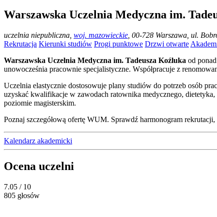
Warszawska Uczelnia Medyczna im. Tade
uczelnia niepubliczna
,
woj. mazowieckie
, 00-728 Warszawa, ul. Bob
Rekrutacja
Kierunki studiów
Progi punktowe
Drzwi otwarte
Akademi
Warszawska Uczelnia Medyczna im. Tadeusza Koźluka
od ponad 
unowocześnia pracownie specjalistyczne. Współpracuje z renomowa
Uczelnia elastycznie dostosowuje plany studiów do potrzeb osób p
uzyskać kwalifikacje w zawodach ratownika medycznego, dietetyka, 
poziomie magisterskim.
Poznaj szczegółową ofertę WUM. Sprawdź harmonogram rekrutacji, do
Kalendarz akademicki
Ocena uczelni
7.05
/ 10
805 głosów