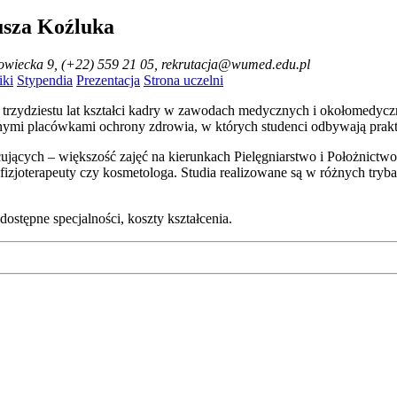
usza Koźluka
rowiecka 9, (+22) 559 21 05, rekrutacja@wumed.edu.pl
ki
Stypendia
Prezentacja
Strona uczelni
trzydziestu lat kształci kadry w zawodach medycznych i okołomedycz
nymi placówkami ochrony zdrowia, w których studenci odbywają pra
racujących – większość zajęć na kierunkach Pielęgniarstwo i Położn
fizjoterapeuty czy kosmetologa. Studia realizowane są w różnych try
stępne specjalności, koszty kształcenia.