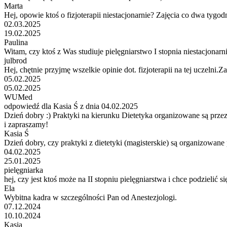
Marta
Hej, opowie ktoś o fizjoterapii niestacjonarnie? Zajęcia co dwa tygo
02.03.2025
19.02.2025
Paulina
Witam, czy ktoś z Was studiuje pielęgniarstwo I stopnia niestacjonarn
julbrod
Hej, chętnie przyjmę wszelkie opinie dot. fizjoterapii na tej uczelni.
05.02.2025
05.02.2025
WUMed
odpowiedź dla Kasia Ś z dnia 04.02.2025
Dzień dobry :) Praktyki na kierunku Dietetyka organizowane są prze
i zapraszamy!
Kasia Ś
Dzień dobry, czy praktyki z dietetyki (magisterskie) są organizowan
04.02.2025
25.01.2025
pielęgniarka
hej, czy jest ktoś może na II stopniu pielęgniarstwa i chce podzielić 
Ela
Wybitna kadra w szczególności Pan od Anestezjologi.
07.12.2024
10.10.2024
Kasia