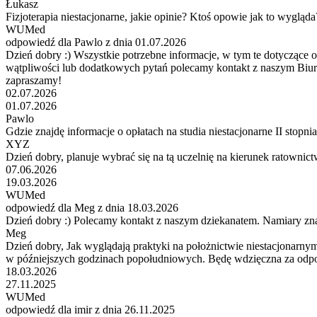
Łukasz
Fizjoterapia niestacjonarne, jakie opinie? Ktoś opowie jak to wygląda
WUMed
odpowiedź dla Pawlo z dnia 01.07.2026
Dzień dobry :) Wszystkie potrzebne informacje, w tym te dotyczące op
wątpliwości lub dodatkowych pytań polecamy kontakt z naszym Biu
zapraszamy!
02.07.2026
01.07.2026
Pawlo
Gdzie znajdę informacje o opłatach na studia niestacjonarne II stopnia
XYZ
Dzień dobry, planuje wybrać się na tą uczelnię na kierunek ratownic
07.06.2026
19.03.2026
WUMed
odpowiedź dla Meg z dnia 18.03.2026
Dzień dobry :) Polecamy kontakt z naszym dziekanatem. Namiary znaj
Meg
Dzień dobry, Jak wyglądają praktyki na położnictwie niestacjonarnym?
w późniejszych godzinach popołudniowych. Będę wdzięczna za odpo
18.03.2026
27.11.2025
WUMed
odpowiedź dla imir z dnia 26.11.2025