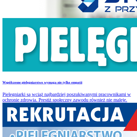
​Współczesne pielęgniarstwo wymaga nie tylko empatii
Pielęgniarki są wciąż najbardziej poszukiwanymi pracownikami w
ochronie zdrowia. Prestiż społeczny zawodu również nie maleje.