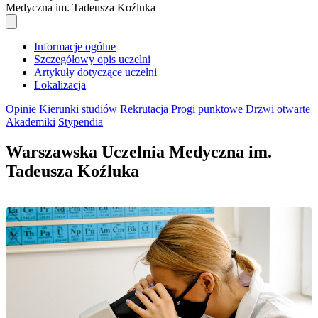
Medyczna im. Tadeusza Koźluka
Informacje ogólne
Szczegółowy opis uczelni
Artykuły dotyczące uczelni
Lokalizacja
Opinie
Kierunki studiów
Rekrutacja
Progi punktowe
Drzwi otwarte
Akademiki
Stypendia
Warszawska Uczelnia Medyczna im.
Tadeusza Koźluka