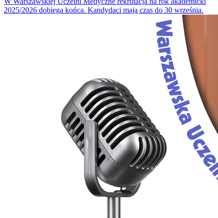
W Warszawskiej Uczelni Medyczne rekrutacja na rok akademicki
2025/2026 dobiega końca. Kandydaci mają czas do 30 września.