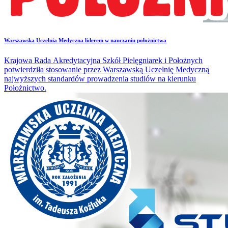
​Warszawska Uczelnia Medyczna liderem w nauczaniu położnictwa
Krajowa Rada Akredytacyjna Szkół Pielęgniarek i Położnych
potwierdziła stosowanie przez Warszawską Uczelnię Medyczną
najwyższych standardów prowadzenia studiów na kierunku
Położnictwo.