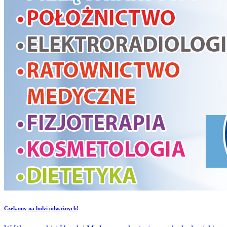
​Czekamy na ludzi odważnych!