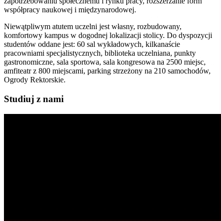
zapotrzebowaniu społecznemu i rynku pracy, rozszerzanie form
współpracy naukowej i międzynarodowej.
Niewątpliwym atutem uczelni jest własny, rozbudowany,
komfortowy kampus w dogodnej lokalizacji stolicy. Do dyspozycji
studentów oddane jest: 60 sal wykładowych, kilkanaście
pracowniami specjalistycznych, biblioteka uczelniana, punkty
gastronomiczne, sala sportowa, sala kongresowa na 2500 miejsc,
amfiteatr z 800 miejscami, parking strzeżony na 210 samochodów,
Ogrody Rektorskie.
Studiuj z nami