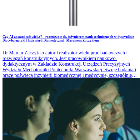
Czy AI zastąpi człowieka? - rozmowa z dr. inżynierem nauk technicznych w dyscyplinie
Biocybernetyki i Inżynierii Biomedycznej, Marcinem Zaczykiem
Dr Marcin Zaczyk to autor i realizator wielu prac badawczych i
rozwiązań konstrukcyjnych. Jest pracownikiem naukowo-
dydaktycznym w Zakładzie Konstrukcji Urządzeń Precyzyjnych
Wydziału Mechatroniki Politechniki Warszawskiej. Swoje badania i
prace poświecą inżynierii biomedycznej i medycynie, szczególnie
zagadnieniom biomechaniki w procesach leczenia operacyjnego z
wykorzystaniem implantów oraz osprzętu biomedycznego.
Wykładowca WUMed.