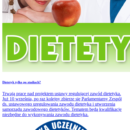
​Dietetyk tylko po studiach?
Trwają prace nad projektem ustawy regulującej zawód dietetyka.
Już 10 września, po raz kolejny zbierze się Parlamentarny Zespół
ds. ustawowego uregulowania zawodu dietetyka i utworzenia
samorządu zawodowego dietetyków. Tematem będą kwalifikacje
niezbędne do wykonywania zawodu dietetyka.