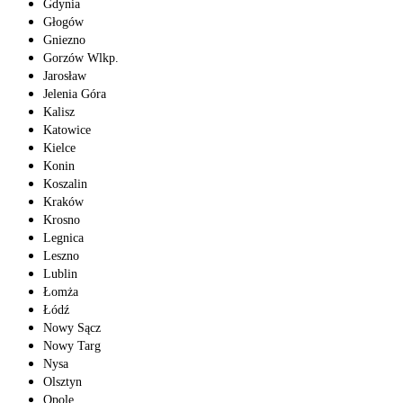
Gdynia
Głogów
Gniezno
Gorzów Wlkp.
Jarosław
Jelenia Góra
Kalisz
Katowice
Kielce
Konin
Koszalin
Kraków
Krosno
Legnica
Leszno
Lublin
Łomża
Łódź
Nowy Sącz
Nowy Targ
Nysa
Olsztyn
Opole