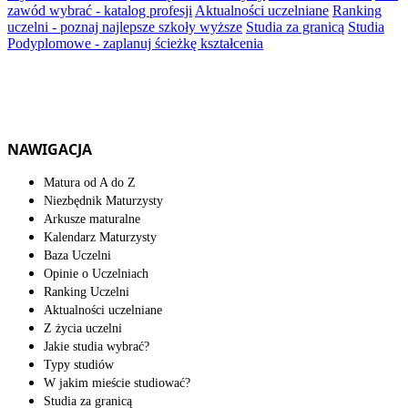
zawód wybrać - katalog profesji
Aktualności uczelniane
Ranking
uczelni - poznaj najlepsze szkoły wyższe
Studia za granicą
Studia
Podyplomowe - zaplanuj ścieżkę kształcenia
NAWIGACJA
Matura od A do Z
Niezbędnik Maturzysty
Arkusze maturalne
Kalendarz Maturzysty
Baza Uczelni
Opinie o Uczelniach
Ranking Uczelni
Aktualności uczelniane
Z życia uczelni
Jakie studia wybrać?
Typy studiów
W jakim mieście studiować?
Studia za granicą