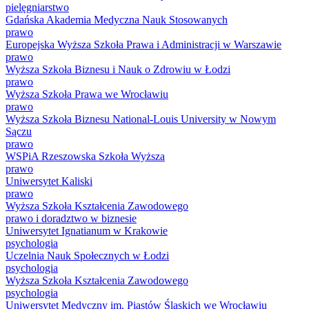
pielęgniarstwo
Gdańska Akademia Medyczna Nauk Stosowanych
prawo
Europejska Wyższa Szkoła Prawa i Administracji w Warszawie
prawo
Wyższa Szkoła Biznesu i Nauk o Zdrowiu w Łodzi
prawo
Wyższa Szkoła Prawa we Wrocławiu
prawo
Wyższa Szkoła Biznesu National-Louis University w Nowym
Sączu
prawo
WSPiA Rzeszowska Szkoła Wyższa
prawo
Uniwersytet Kaliski
prawo
Wyższa Szkoła Kształcenia Zawodowego
prawo i doradztwo w biznesie
Uniwersytet Ignatianum w Krakowie
psychologia
Uczelnia Nauk Społecznych w Łodzi
psychologia
Wyższa Szkoła Kształcenia Zawodowego
psychologia
Uniwersytet Medyczny im. Piastów Śląskich we Wrocławiu