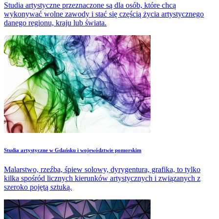
Studia artystyczne przeznaczone są dla osób, które chcą
wykonywać wolne zawody i stać się częścią życia artystycznego
danego regionu, kraju lub świata.
​Studia artystyczne w Gdańsku i województwie pomorskim
Malarstwo, rzeźba, śpiew solowy, dyrygentura, grafika, to tylko
kilka spośród licznych kierunków artystycznych i związanych z
szeroko pojętą sztuką.