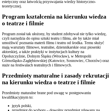
estetyczny oraz łatwością przyswajania wiedzy historyczno-
teoretycznej.
Program kształcenia na kierunku wiedza
o teatrze i filmie
Program został tak ułożony, by student zdobywał nie tylko wiedzę,
czyli narzędzia do opisu sztuki teatru i filmu, ale by także miał
umożliwić poznania materii filmu i teatru od środka. Temu służyć
mają warsztaty filmowe, teatralne, dziennikarskie oraz piosenki
aktorskiej, a także praktyki w instytucjach kultury na
Opolszczyźnie, Dolnym Śląsku (Wrocław), w Metropolii
Górnośląsko-Zagłębiowskiej (Katowice, Sosnowiec, Chorzów) oraz
staże na festiwalach teatralnych i filmowych.
Przedmioty maturalne i zasady rekrutacji
na kierunku wiedza o teatrze i filmie
Przedmioty maturalne brane pod uwagę w postępowaniu
kwalifikacyjnym to:
język polski,
przedmiot do wyboru – dowolny przedmiot zdawany na