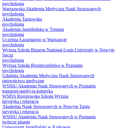
psychologia
Warszawska Akademia Medyczna Nauk Stosowanych
psychologia
Akademia Tarnowska
psychologia
Akademia Jagiellońska w Toruniu
psychologia
Uczelnia Łazarskiego w Warszawie
psychologia
Wyższa Szkoła Biznesu National-Louis University w Nowym
Sączu
psychologia
Wyższa Szkoła Bezpieczeństwa w Poznaniu
psychologia
Gdańska Akademia Medyczna Nauk Stosowanych
ratownictwo medyczne
WSHiU Akademia Nauk Stosowanych w Poznaniu
transport-spedycja-logistyka
WSPiA Rzeszowska Szkoła Wyższa
turystyka i rekreacja
Akademia Nauk Stosowanych w Nowym Targu
turystyka i rekreacja
WSHiU Akademia Nauk Stosowanych w Poznaniu
twórcze pisanie
Uniwersytet Jagielloński w Krakowie