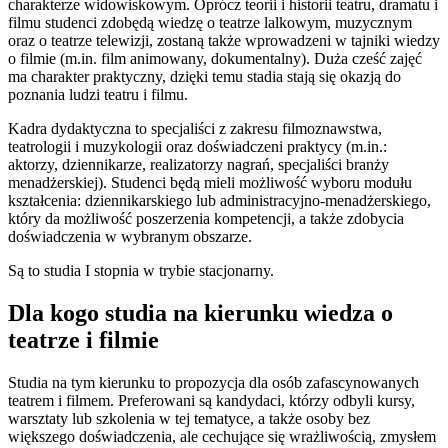
charakterze widowiskowym. Oprócz teorii i historii teatru, dramatu i
filmu studenci zdobędą wiedzę o teatrze lalkowym, muzycznym
oraz o teatrze telewizji, zostaną także wprowadzeni w tajniki wiedzy
o filmie (m.in. film animowany, dokumentalny). Duża cześć zajęć
ma charakter praktyczny, dzięki temu stadia stają się okazją do
poznania ludzi teatru i filmu.
Kadra dydaktyczna to specjaliści z zakresu filmoznawstwa,
teatrologii i muzykologii oraz doświadczeni praktycy (m.in.:
aktorzy, dziennikarze, realizatorzy nagrań, specjaliści branży
menadżerskiej). Studenci będą mieli możliwość wyboru modułu
kształcenia: dziennikarskiego lub administracyjno-menadżerskiego,
który da możliwość poszerzenia kompetencji, a także zdobycia
doświadczenia w wybranym obszarze.
Są to studia I stopnia w trybie stacjonarny.
Dla kogo studia na kierunku wiedza o
teatrze i filmie
Studia na tym kierunku to propozycja dla osób zafascynowanych
teatrem i filmem. Preferowani są kandydaci, którzy odbyli kursy,
warsztaty lub szkolenia w tej tematyce, a także osoby bez
większego doświadczenia, ale cechujące się wrażliwością, zmysłem