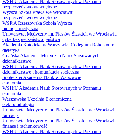
WSHiU Akademia Nauk Stosowanych w Poznaniu
bezpieczeństwo wewnętrzne
Wyższa Szkoła Prawa we Wrocławiu
bezpieczeństwo wewnętrzne
WSPiA Rzeszowska Szkoła Wyższa
biologia medyczna
Uniwersytet Medyczny im. Piastów Śląskich we Wrocławiu
cyberbezpieczeństwo państwa
Akademia Katolicka w Warszawie, Collegium Bobolanum
dietetyka
Gdańska Akademia Medyczna Nauk Stosowanych
dziennikarstwo
WSHiU Akademia Nauk Stosowanych w Poznaniu
dziennikarstwo i komunikacja społeczna
Społeczna Akademia Nauk w Warszawie
ekonomia
WSHiU Akademia Nauk Stosowanych w Poznaniu
ekonomia
Warszawska Uczelnia Ekonomiczna
elektroradiologia
Uniwersytet Medyczny im. Piastów Śląskich we Wrocławiu
farmacja
Uniwersytet Medyczny im. Piastów Śląskich we Wrocławiu
finanse i rachunkowość
WSHiU Akademia Nauk Stosowanych w Poznaniu