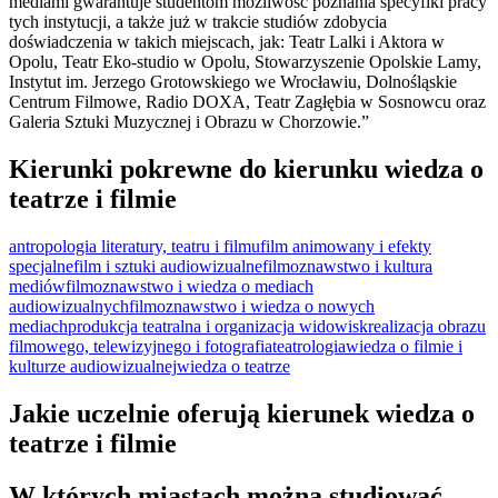
mediami gwarantuje studentom możliwość poznania specyfiki pracy
tych instytucji, a także już w trakcie studiów zdobycia
doświadczenia w takich miejscach, jak: Teatr Lalki i Aktora w
Opolu, Teatr Eko-studio w Opolu, Stowarzyszenie Opolskie Lamy,
Instytut im. Jerzego Grotowskiego we Wrocławiu, Dolnośląskie
Centrum Filmowe, Radio DOXA, Teatr Zagłębia w Sosnowcu oraz
Galeria Sztuki Muzycznej i Obrazu w Chorzowie.”
Kierunki pokrewne do kierunku wiedza o
teatrze i filmie
antropologia literatury, teatru i filmu
film animowany i efekty
specjalne
film i sztuki audiowizualne
filmoznawstwo i kultura
mediów
filmoznawstwo i wiedza o mediach
audiowizualnych
filmoznawstwo i wiedza o nowych
mediach
produkcja teatralna i organizacja widowisk
realizacja obrazu
filmowego, telewizyjnego i fotografia
teatrologia
wiedza o filmie i
kulturze audiowizualnej
wiedza o teatrze
Jakie uczelnie oferują kierunek wiedza o
teatrze i filmie
W których miastach można studiować