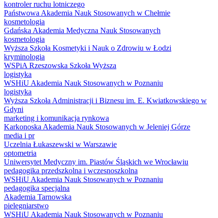
kontroler ruchu lotniczego
Państwowa Akademia Nauk Stosowanych w Chełmie
kosmetologia
Gdańska Akademia Medyczna Nauk Stosowanych
kosmetologia
Wyższa Szkoła Kosmetyki i Nauk o Zdrowiu w Łodzi
kryminologia
WSPiA Rzeszowska Szkoła Wyższa
logistyka
WSHiU Akademia Nauk Stosowanych w Poznaniu
logistyka
Wyższa Szkoła Administracji i Biznesu im. E. Kwiatkowskiego w
Gdyni
marketing i komunikacja rynkowa
Karkonoska Akademia Nauk Stosowanych w Jeleniej Górze
media i pr
Uczelnia Łukaszewski w Warszawie
optometria
Uniwersytet Medyczny im. Piastów Śląskich we Wrocławiu
pedagogika przedszkolna i wczesnoszkolna
WSHiU Akademia Nauk Stosowanych w Poznaniu
pedagogika specjalna
Akademia Tarnowska
pielęgniarstwo
WSHiU Akademia Nauk Stosowanych w Poznaniu