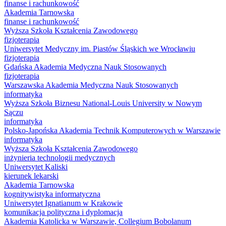
finanse i rachunkowość
Akademia Tarnowska
finanse i rachunkowość
Wyższa Szkoła Kształcenia Zawodowego
fizjoterapia
Uniwersytet Medyczny im. Piastów Śląskich we Wrocławiu
fizjoterapia
Gdańska Akademia Medyczna Nauk Stosowanych
fizjoterapia
Warszawska Akademia Medyczna Nauk Stosowanych
informatyka
Wyższa Szkoła Biznesu National-Louis University w Nowym
Sączu
informatyka
Polsko-Japońska Akademia Technik Komputerowych w Warszawie
informatyka
Wyższa Szkoła Kształcenia Zawodowego
inżynieria technologii medycznych
Uniwersytet Kaliski
kierunek lekarski
Akademia Tarnowska
kognitywistyka informatyczna
Uniwersytet Ignatianum w Krakowie
komunikacja polityczna i dyplomacja
Akademia Katolicka w Warszawie, Collegium Bobolanum