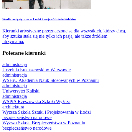
​Studia artystyczne w Łodzi i województwie łódzkim
Kierunki artystyczne przeznaczone są dla wszystkich, którzy chcą,
aby sztuka stała się nie tylko ich pasją, ale także źródłem
utrzymania.
Polecane kierunki
administracja
Uczelnia Łukaszewski w Warszawie
administracja
WSHiU Akademia Nauk Stosowanych w Poznaniu
administracja
Uniwersytet Kaliski
administracja
WSPiA Rzeszowska Szkoła Wyższa
architektura
Wyższa Szkoła Sztuki i Projektowania w Łodzi
bezpieczeństwo narodowe
Wyższa Szkoła Bezpieczeństwa w Poznaniu
bezpieczeństwo narodowe