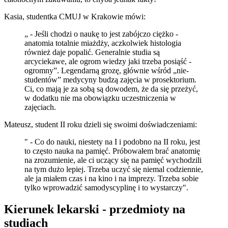
Kasia, studentka CMUJ w Krakowie mówi:
„ - Jeśli chodzi o naukę to jest zabójczo ciężko -
anatomia totalnie miażdży, aczkolwiek histologia
również daje popalić. Generalnie studia są
arcyciekawe, ale ogrom wiedzy jaki trzeba posiąść -
ogromny”. Legendarną grozę, głównie wśród „nie-
studentów” medycyny budzą zajęcia w prosektorium.
Ci, co mają je za sobą są dowodem, że da się przeżyć,
w dodatku nie ma obowiązku uczestniczenia w
zajęciach.
Mateusz, student II roku dzieli się swoimi doświadczeniami:
" - Co do nauki, niestety na I i podobno na II roku, jest
to często nauka na pamięć. Próbowałem brać anatomię
na zrozumienie, ale ci uczący się na pamięć wychodzili
na tym dużo lepiej. Trzeba uczyć się niemal codziennie,
ale ja miałem czas i na kino i na imprezy. Trzeba sobie
tylko wprowadzić samodyscyplinę i to wystarczy".
Kierunek lekarski - przedmioty na
studiach