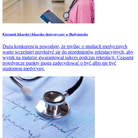
​Kierunek lekarski i lekarsko-dentystyczny w Białymstoku
Duża konkurencja powoduje, że myśląc o studiach medycznych
warto wcześniej przyłożyć się do przedmiotów rekrutacyjnych, aby
wynik na maturze gwarantował sukces podczas rekrutacji. Czasami
pojedyncze punkty mogą zadecydować o być albo nie być
studentem medycyny.