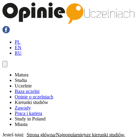
PL
EN
RU
Matura
Studia
Uczelnie
Baza uczelni
Opinie o uczelniach
Kierunki studiów
Zawody
Praca i kariera
Study in Poland
Miasta
Jesteś tutaj:
Strona główna
Najpopularniejsze kierunki studiów,