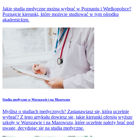
Jakie studia medyczne można wybrać w Poznaniu i Wielkopolsce?
Poznajcie kierunki, które możecie studiować w tym ośrodku
akademickim.
Studia medyczne w Warszawie i na Mazowszu
Myślisz o studiach medycznych? Zastanawiasz się, którą uczelnię
wybrać? Z tego artykułu dowiesz się, jakie kierunki oferują wyższe
szkoły w Warszawie i na Mazowszu, które uczelnie należy brać pod
uwagę, decydując się na studia medyczne.