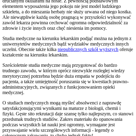
drucianymi okularami na nosie. Z pewnością podstawowym
elementem wyposażenia jego pokoju nie jest model ludzkiego
szkieletu, a do mieszania herbaty nie służy urwana od niego kostka.
Ale niewątpliwie każdą osobę pragnącą w przyszłości wykonywać
zawód lekarza powinna cechować ogromna odpowiedzialność za
zdrowie i życie innych oraz chęć niesienia im pomocy.
Studia medyczne na kierunku lekarskim podjąć można na jednym z
uniwersytetów medycznych bądź wydziałów medycznych innych
uczelni. Obecnie także kilka
niepublicznych szkół wyższych
oferuje
kształcenie na kierunku lekarskim.
Sześcioletnie studia medyczne mają przygotować do bardzo
trudnego zawodu, w którym oprócz niezwykle rozległej wiedzy
merytorycznej potrzebna będzie duża empatia w podejściu do
pacjenta, a także umiejętność poruszania się w kwestiach prawno-
administracyjnych, związanych z funkcjonowaniem opieki
medycznej.
O studiach medycznych mogą myśleć absolwenci z naprawdę
satysfakcjonującymi wynikami na maturze z biologii, chemii i
fizyki. Gęste sito rekrutacji daje szansę tylko najlepszym, co stanowi
przedsmak trudnych studiów. Zakres materiału do opanowania
podczas wszystkich lat nauki jest ogromny, wymagane jest
przyswajanie wielu szczegółowych informacji - legendy o
całonocnym zakuwaniu, to chyba jednak fakty!