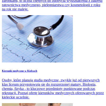
zarobkami, to liczba chętnych do zdobycia wykształcenia z zakresu
ratownictwa medycznego, pielęgniarstwa czy kosmetologii z roku
na rok nie maleje.
​Kierunki medyczne w Kielcach
Osoby, które planują studia medyczne, zwykle już od pierwszych
klas liceum przygotowują się do rozszerzonej matury. Biologia,
chemia, fizyka - to kluczowe przedmioty punktowane podczas
rekrutacji. Poznaj ofertę kierunków medycznych oferowanych przez
kieleckie uczelnie.