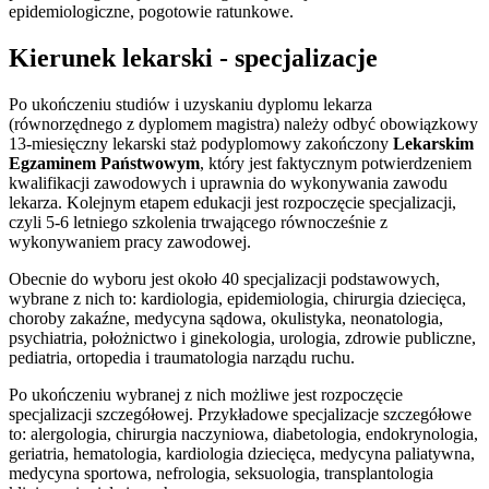
epidemiologiczne, pogotowie ratunkowe.
Kierunek lekarski - specjalizacje
Po ukończeniu studiów i uzyskaniu dyplomu lekarza
(równorzędnego z dyplomem magistra) należy odbyć obowiązkowy
13-miesięczny lekarski staż podyplomowy zakończony
Lekarskim
Egzaminem Państwowym
, który jest faktycznym potwierdzeniem
kwalifikacji zawodowych i uprawnia do wykonywania zawodu
lekarza. Kolejnym etapem edukacji jest rozpoczęcie specjalizacji,
czyli 5-6 letniego szkolenia trwającego równocześnie z
wykonywaniem pracy zawodowej.
Obecnie do wyboru jest około 40 specjalizacji podstawowych,
wybrane z nich to: kardiologia, epidemiologia, chirurgia dziecięca,
choroby zakaźne, medycyna sądowa, okulistyka, neonatologia,
psychiatria, położnictwo i ginekologia, urologia, zdrowie publiczne,
pediatria, ortopedia i traumatologia narządu ruchu.
Po ukończeniu wybranej z nich możliwe jest rozpoczęcie
specjalizacji szczegółowej. Przykładowe specjalizacje szczegółowe
to: alergologia, chirurgia naczyniowa, diabetologia, endokrynologia,
geriatria, hematologia, kardiologia dziecięca, medycyna paliatywna,
medycyna sportowa, nefrologia, seksuologia, transplantologia