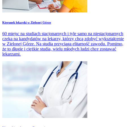
Kierunek lekarski w Zielonej Górze
60 miejsc na studiach stacjonarnych i tyle samo na niestacjonarnych
czeka na kandydatów na lekarzy, którzy chcą zdobyć wykształcenie
w Zielonej Górze. Na studia przyciąga elitarność zawodu. Pomimo,
że to długie i ciężkie studia, wielu młodych ludzi chce zostawać
lekarzami.