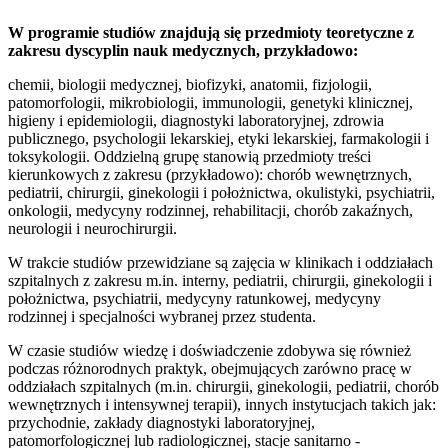
W programie studiów znajdują się przedmioty teoretyczne z
zakresu dyscyplin nauk medycznych, przykładowo:
chemii, biologii medycznej, biofizyki, anatomii, fizjologii,
patomorfologii, mikrobiologii, immunologii, genetyki klinicznej,
higieny i epidemiologii, diagnostyki laboratoryjnej, zdrowia
publicznego, psychologii lekarskiej, etyki lekarskiej, farmakologii i
toksykologii. Oddzielną grupę stanowią przedmioty treści
kierunkowych z zakresu (przykładowo): chorób wewnętrznych,
pediatrii, chirurgii, ginekologii i położnictwa, okulistyki, psychiatrii,
onkologii, medycyny rodzinnej, rehabilitacji, chorób zakaźnych,
neurologii i neurochirurgii.
W trakcie studiów przewidziane są zajęcia w klinikach i oddziałach
szpitalnych z zakresu m.in. interny, pediatrii, chirurgii, ginekologii i
położnictwa, psychiatrii, medycyny ratunkowej, medycyny
rodzinnej i specjalności wybranej przez studenta.
W czasie studiów wiedzę i doświadczenie zdobywa się również
podczas różnorodnych praktyk, obejmujących zarówno pracę w
oddziałach szpitalnych (m.in. chirurgii, ginekologii, pediatrii, chorób
wewnętrznych i intensywnej terapii), innych instytucjach takich jak:
przychodnie, zakłady diagnostyki laboratoryjnej,
patomorfologicznej lub radiologicznej, stacje sanitarno -