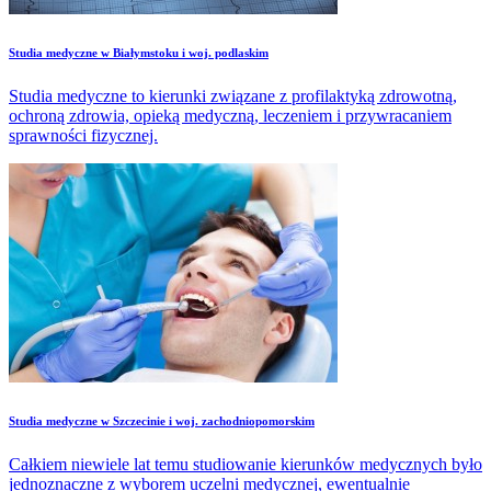
Studia medyczne w Białymstoku i woj. podlaskim
Studia medyczne to kierunki związane z profilaktyką zdrowotną,
ochroną zdrowia, opieką medyczną, leczeniem i przywracaniem
sprawności fizycznej.
Studia medyczne w Szczecinie i woj. zachodniopomorskim
Całkiem niewiele lat temu studiowanie kierunków medycznych było
jednoznaczne z wyborem uczelni medycznej, ewentualnie