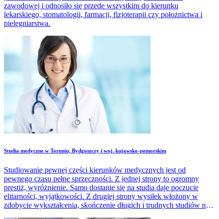
zawodowej i odnosiło się przede wszystkim do kierunku
lekarskiego, stomatologii, farmacji, fizjoterapii czy położnictwa i
pielęgniarstwa.
Studia medyczne w Toruniu, Bydgoszczy i woj. kujawsko-pomorskim
Studiowanie pewnej części kierunków medycznych jest od
pewnego czasu pełne sprzeczności. Z jednej strony to ogromny
prestiż, wyróżnienie. Samo dostanie się na studia daje poczucie
elitarności, wyjątkowości. Z drugiej strony wysiłek włożony w
zdobycie wykształcenia, skończenie długich i trudnych studiów nie
zawsze zostaje zrekompensowane satysfakcjonującym