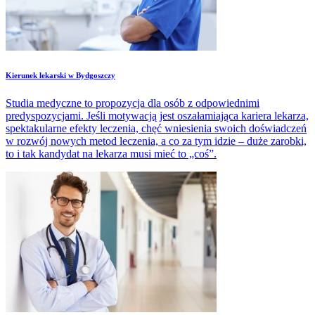
​Kierunek lekarski w Bydgoszczy
Studia medyczne to propozycja dla osób z odpowiednimi
predyspozycjami. Jeśli motywacją jest oszałamiająca kariera lekarza,
spektakularne efekty leczenia, chęć wniesienia swoich doświadczeń
w rozwój nowych metod leczenia, a co za tym idzie – duże zarobki,
to i tak kandydat na lekarza musi mieć to „coś”.