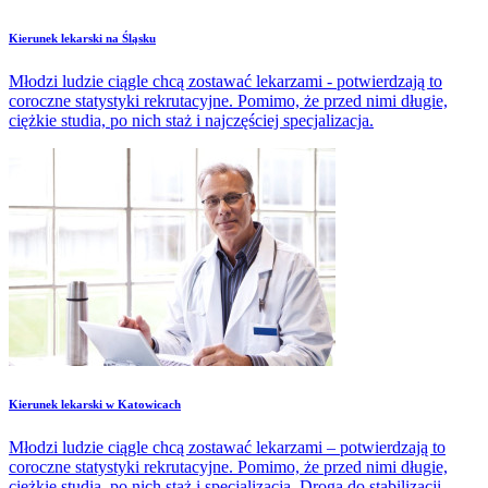
​Kierunek lekarski na Śląsku
Młodzi ludzie ciągle chcą zostawać lekarzami - potwierdzają to
coroczne statystyki rekrutacyjne. Pomimo, że przed nimi długie,
ciężkie studia, po nich staż i najczęściej specjalizacja.
​Kierunek lekarski w Katowicach
Młodzi ludzie ciągle chcą zostawać lekarzami – potwierdzają to
coroczne statystyki rekrutacyjne. Pomimo, że przed nimi długie,
ciężkie studia, po nich staż i specjalizacja. Droga do stabilizacji