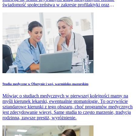
świadomość społeczeństwa w zakresie profilaktyki oraz
prowadzenia zdrowego stylu życia.
Studia medyczne w Olsztynie i woj. warmińsko-mazurskim
Mówiąc o studiach medycznych w pierwszej kolejności mamy na
myśli kierunek lekarski, ewentualnie stomatologię. To oczywiście
sztandarowe kierunki z tego obszaru, choć programów medycznych
jest zdecydowanie więcej. Same studia to często marzenie, tradycja
rodzinna, zawsze prestiż, wyróżnienie.