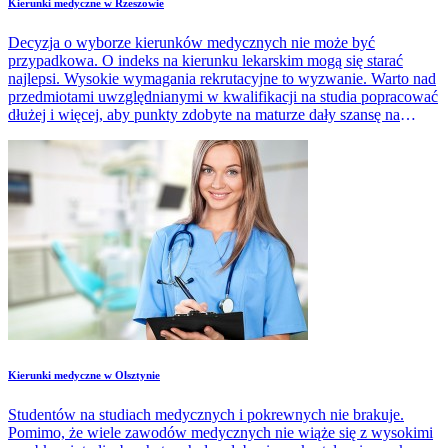
Kierunki medyczne w Rzeszowie
Decyzja o wyborze kierunków medycznych nie może być
przypadkowa. O indeks na kierunku lekarskim mogą się starać
najlepsi. Wysokie wymagania rekrutacyjne to wyzwanie. Warto nad
przedmiotami uwzględnianymi w kwalifikacji na studia popracować
dłużej i więcej, aby punkty zdobyte na maturze dały szansę na
przyjęcie na studia.
Kierunki medyczne w Olsztynie
Studentów na studiach medycznych i pokrewnych nie brakuje.
Pomimo, że wiele zawodów medycznych nie wiąże się z wysokimi