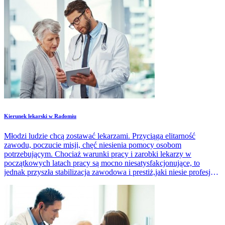
Kierunek lekarski w Radomiu
Młodzi ludzie chcą zostawać lekarzami. Przyciąga elitarność
zawodu, poczucie misji, chęć niesienia pomocy osobom
potrzebującym. Chociaż warunki pracy i zarobki lekarzy w
początkowych latach pracy są mocno niesatysfakcjonujące, to
jednak przyszła stabilizacja zawodowa i prestiż,jaki niesie profesja
lekarska są istotnym motywem wyboru studiów.