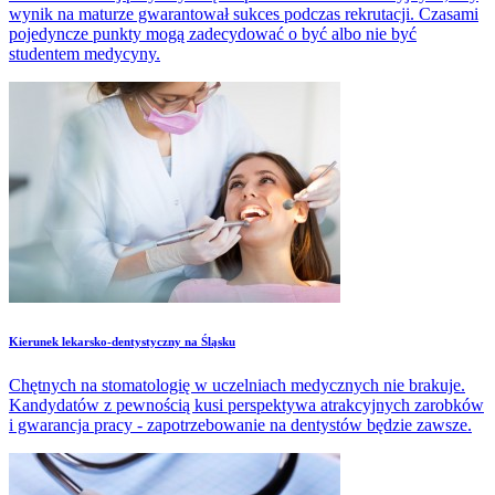
wynik na maturze gwarantował sukces podczas rekrutacji. Czasami
pojedyncze punkty mogą zadecydować o być albo nie być
studentem medycyny.
​Kierunek lekarsko-dentystyczny na Śląsku
Chętnych na stomatologię w uczelniach medycznych nie brakuje.
Kandydatów z pewnością kusi perspektywa atrakcyjnych zarobków
i gwarancja pracy - zapotrzebowanie na dentystów będzie zawsze.