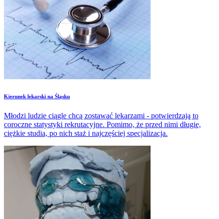
​Kierunek lekarski na Śląsku
Młodzi ludzie ciągle chcą zostawać lekarzami - potwierdzają to
coroczne statystyki rekrutacyjne. Pomimo, że przed nimi długie,
ciężkie studia, po nich staż i najczęściej specjalizacja.