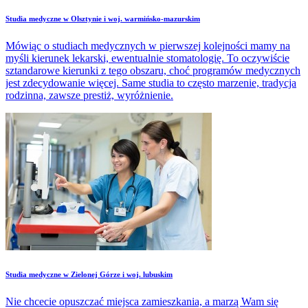
Studia medyczne w Olsztynie i woj. warmińsko-mazurskim
Mówiąc o studiach medycznych w pierwszej kolejności mamy na
myśli kierunek lekarski, ewentualnie stomatologię. To oczywiście
sztandarowe kierunki z tego obszaru, choć programów medycznych
jest zdecydowanie więcej. Same studia to często marzenie, tradycja
rodzinna, zawsze prestiż, wyróżnienie.
Studia medyczne w Zielonej Górze i woj. lubuskim
Nie chcecie opuszczać miejsca zamieszkania, a marzą Wam się