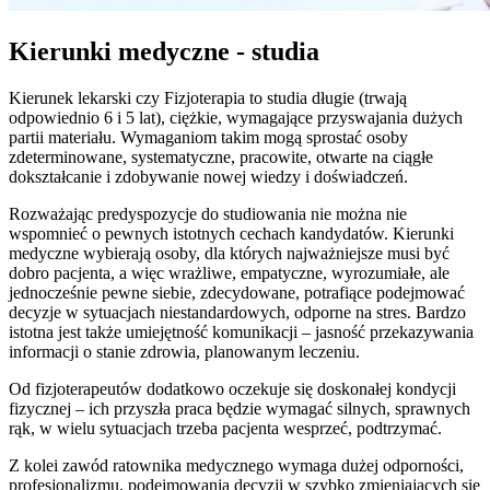
Kierunki medyczne - studia
Kierunek lekarski czy Fizjoterapia to studia długie (trwają
odpowiednio 6 i 5 lat), ciężkie, wymagające przyswajania dużych
partii materiału. Wymaganiom takim mogą sprostać osoby
zdeterminowane, systematyczne, pracowite, otwarte na ciągłe
dokształcanie i zdobywanie nowej wiedzy i doświadczeń.
Rozważając predyspozycje do studiowania nie można nie
wspomnieć o pewnych istotnych cechach kandydatów. Kierunki
medyczne wybierają osoby, dla których najważniejsze musi być
dobro pacjenta, a więc wrażliwe, empatyczne, wyrozumiałe, ale
jednocześnie pewne siebie, zdecydowane, potrafiące podejmować
decyzje w sytuacjach niestandardowych, odporne na stres. Bardzo
istotna jest także umiejętność komunikacji – jasność przekazywania
informacji o stanie zdrowia, planowanym leczeniu.
Od fizjoterapeutów dodatkowo oczekuje się doskonałej kondycji
fizycznej – ich przyszła praca będzie wymagać silnych, sprawnych
rąk, w wielu sytuacjach trzeba pacjenta wesprzeć, podtrzymać.
Z kolei zawód ratownika medycznego wymaga dużej odporności,
profesjonalizmu, podejmowania decyzji w szybko zmieniających się