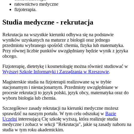
ratownictwo medyczne
fizjoterapia.
Studia medyczne - rekrutacja
Rekrutacja na wszystkie kierunki odbywa się na podstawie
wyników uzyskanych na maturze z biologii oraz jednego
przedmiotu wybranego spośród: chemia, fizyka lub matematyka.
Przy równej liczbie punktów uwzględniany będzie wynik z języka
obcego.
Fizjoterapię, dietetykę i kosmetologię można również studiować w
Wyższej Szkole Informatyki i Zarządzania w Rzeszowie
.
Magisterskie studia na fizjoterapii realizowane są w trybie
stacjonarnym i niestacjonarnym. Przedmioty uwzględniane w
procesie rekrutacji to język polski, język obcy, matematyka oraz do
wyboru biologia lub chemia.
Szczegółowe zasady rekrutacji na kierunki medyczne możesz
sprawdzić na naszym portalu. W tym celu odszukaj w
Bazie
Uczelni
interesującą Cię szkołę wyższą, która realizuje studia
medyczne i zobacz w sekcji "Rekrutacja", jakie są zasady naboru na
studia w tym roku akademickim.