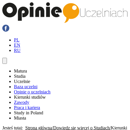
PL
EN
RU
Matura
Studia
Uczelnie
Baza uczelni
Opinie o uczelniach
Kierunki studiów
Zawody
Praca i kariera
Study in Poland
Miasta
Jesteś tutaj:
Strona główna
Dowiedz się więcej o Studiach
Kierunki