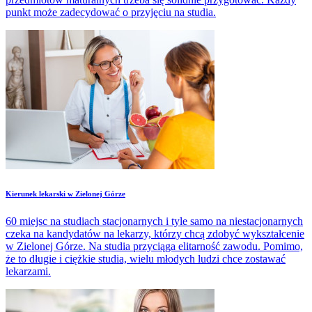
punkt może zadecydować o przyjęciu na studia.
Kierunek lekarski w Zielonej Górze
60 miejsc na studiach stacjonarnych i tyle samo na niestacjonarnych
czeka na kandydatów na lekarzy, którzy chcą zdobyć wykształcenie
w Zielonej Górze. Na studia przyciąga elitarność zawodu. Pomimo,
że to długie i ciężkie studia, wielu młodych ludzi chce zostawać
lekarzami.