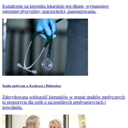
Kształcenie na kierunku lekarskim jest długie, wymagające
ogromnej dyscypliny, pracowitości, zaangażowania.
Studia medyczne w Krakowie i Małopolsce
Zdecydowana większość kierunków w grupie studiów medycznych
to propozycja dla osób o szczególnych predyspozycjach i
powołaniu.