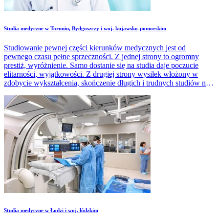
Studia medyczne w Toruniu, Bydgoszczy i woj. kujawsko-pomorskim
Studiowanie pewnej części kierunków medycznych jest od
pewnego czasu pełne sprzeczności. Z jednej strony to ogromny
prestiż, wyróżnienie. Samo dostanie się na studia daje poczucie
elitarności, wyjątkowości. Z drugiej strony wysiłek włożony w
zdobycie wykształcenia, skończenie długich i trudnych studiów nie
zawsze zostaje zrekompensowane satysfakcjonującym
wynagrodzeniem. Wielu młodych ludzi szuka pracy za granicą.
Studia medyczne w Łodzi i woj. łódzkim