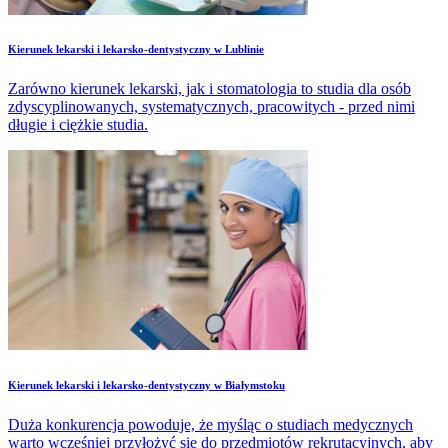
​Kierunek lekarski i lekarsko-dentystyczny w Lublinie
Zarówno kierunek lekarski, jak i stomatologia to studia dla osób
zdyscyplinowanych, systematycznych, pracowitych - przed nimi
długie i ciężkie studia.
​Kierunek lekarski i lekarsko-dentystyczny w Białymstoku
Duża konkurencja powoduje, że myśląc o studiach medycznych
warto wcześniej przyłożyć się do przedmiotów rekrutacyjnych, aby