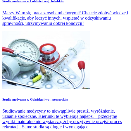
Studia medyczne w Lublinie i woj. lubelskim
Marzy Wam się praca z osobami chorymi? Chcecie zdobyć wiedzę i
kwalifikacje, aby leczyć innych, wspierać w odzyskiwaniu
sprawności, utrzymywaniu dobrej kondycji?
Studia medyczne w Gdańsku i woj. pomorskim
Studiowanie medycyny to niewątpliwie prestiż, wyróżnienie,
uznanie społeczne. Kierunki te wybierają najlepsi – przeciętne
wyniki maturalne nie wystarczą, żeby pozytywnie przejść proces
rekrutacji. Same studia są długie i wymagające.