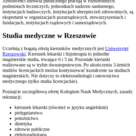
Absolwenci zdrowia publicznego pracują w różnorodnych
podmiotach leczniczych, jednostkach nadzoru sanitarnego,
instytucjach badawczych, instytucjach ubezpieczeń zdrowotnych, są
ekspertami w organizacjach pozarządowych, stowarzyszeniach i
fundacjach, instytucjach rządowych i samorządowych.
Studia medyczne w Rzeszowie
Uczelnią z bogatą ofertą kierunków medycznych jest
Uniwersytet
Rzeszowski
. Kierunek lekarski i fizjoterapia to jednolite
magisterskie studia, trwające 6 i 5 lat. Pozostałe kierunki
realizowane są w trybie dwustopniowym. Po ukończeniu 3-letnich
studiów licencjackich można kontynuować kształcenie na studiach
magisterskich. Nie dotyczy to elektroradiologii i ratownictwa
medycznego (tylko studia licencjackie).
Poznajcie szczegółową ofertę Kolegium Nauk Medycznych, zasady
rekrutacji:
kierunek lekarski (również w języku angielskim)
pielęgniarstwo
położnictwo
dietetyka
zdrowie publiczne
elektroradiologia