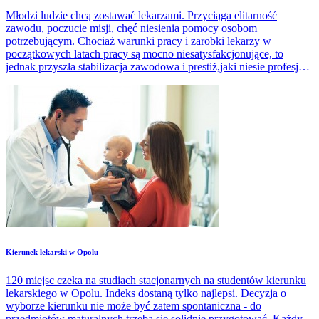
Młodzi ludzie chcą zostawać lekarzami. Przyciąga elitarność
zawodu, poczucie misji, chęć niesienia pomocy osobom
potrzebującym. Chociaż warunki pracy i zarobki lekarzy w
początkowych latach pracy są mocno niesatysfakcjonujące, to
jednak przyszła stabilizacja zawodowa i prestiż,jaki niesie profesja
lekarska są istotnym motywem wyboru studiów.
Kierunek lekarski w Opolu
120 miejsc czeka na studiach stacjonarnych na studentów kierunku
lekarskiego w Opolu. Indeks dostaną tylko najlepsi. Decyzja o
wyborze kierunku nie może być zatem spontaniczna - do
przedmiotów maturalnych trzeba się solidnie przygotować. Każdy