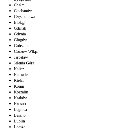
Chełm
Ciechanów
Częstochowa
Elbląg
Gdańsk
Gdynia
Głogów
Gniezno
Gorzów Wlkp.
Jarosław
Jelenia Góra
Kalisz
Katowice
Kielce
Konin
Koszalin
Kraków
Krosno
Legnica
Leszno
Lublin
Łomża