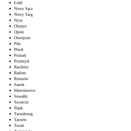
Łódź
Nowy Sącz
Nowy Targ
Nysa
Olsztyn
Opole
Oświęcim
Piła
Płock
Poznań
Przemyśl
Racibórz
Radom
Rzeszów
Sanok
Skierniewice
Suwałki
Szczecin
Śląsk
Tarnobrzeg
Tarnów
Toruń