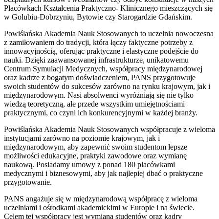
Placówkach Kształcenia Praktyczno- Klinicznego mieszczących się
w Golubiu-Dobrzyniu, Bytowie czy Starogardzie Gdańskim.
Powiślańska Akademia Nauk Stosowanych to uczelnia nowoczesna
z zamiłowaniem do tradycji, która łączy faktyczne potrzeby z
innowacyjnością, oferując praktyczne i elastyczne podejście do
nauki. Dzięki zaawansowanej infrastrukturze, unikatowemu
Centrum Symulacji Medycznych, współpracy międzynarodowej
oraz kadrze z bogatym doświadczeniem, PANS przygotowuje
swoich studentów do sukcesów zarówno na rynku krajowym, jak i
międzynarodowym. Nasi absolwenci wyróżniają się nie tylko
wiedzą teoretyczną, ale przede wszystkim umiejętnościami
praktycznymi, co czyni ich konkurencyjnymi w każdej branży.
Powiślańska Akademia Nauk Stosowanych współpracuje z wieloma
instytucjami zarówno na poziomie krajowym, jak i
międzynarodowym, aby zapewnić swoim studentom lepsze
możliwości edukacyjne, praktyki zawodowe oraz wymianę
naukową. Posiadamy umowy z ponad 180 placówkami
medycznymi i biznesowymi, aby jak najlepiej dbać o praktyczne
przygotowanie.
PANS angażuje się w międzynarodową współpracę z wieloma
uczelniami i ośrodkami akademickimi w Europie i na świecie.
Celem tej współpracy jest wymiana studentów oraz kadry