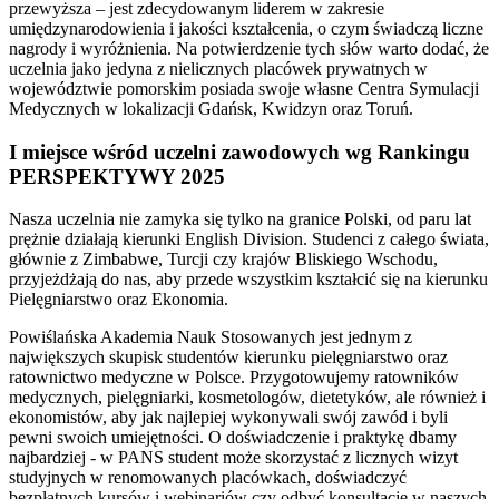
przewyższa – jest zdecydowanym liderem w zakresie
umiędzynarodowienia i jakości kształcenia, o czym świadczą liczne
nagrody i wyróżnienia. Na potwierdzenie tych słów warto dodać, że
uczelnia jako jedyna z nielicznych placówek prywatnych w
województwie pomorskim posiada swoje własne Centra Symulacji
Medycznych w lokalizacji Gdańsk, Kwidzyn oraz Toruń.
I miejsce wśród uczelni zawodowych wg Rankingu
PERSPEKTYWY 2025
Nasza uczelnia nie zamyka się tylko na granice Polski, od paru lat
prężnie działają kierunki English Division. Studenci z całego świata,
głównie z Zimbabwe, Turcji czy krajów Bliskiego Wschodu,
przyjeżdżają do nas, aby przede wszystkim kształcić się na kierunku
Pielęgniarstwo oraz Ekonomia.
Powiślańska Akademia Nauk Stosowanych jest jednym z
największych skupisk studentów kierunku pielęgniarstwo oraz
ratownictwo medyczne w Polsce. Przygotowujemy ratowników
medycznych, pielęgniarki, kosmetologów, dietetyków, ale również i
ekonomistów, aby jak najlepiej wykonywali swój zawód i byli
pewni swoich umiejętności. O doświadczenie i praktykę dbamy
najbardziej - w PANS student może skorzystać z licznych wizyt
studyjnych w renomowanych placówkach, doświadczyć
bezpłatnych kursów i webinariów czy odbyć konsultacje w naszych