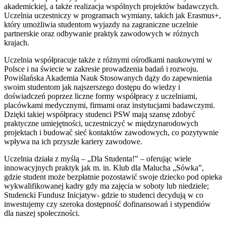
akademickiej, a także realizacja wspólnych projektów badawczych.
Uczelnia uczestniczy w programach wymiany, takich jak Erasmus+,
który umożliwia studentom wyjazdy na zagraniczne uczelnie
partnerskie oraz odbywanie praktyk zawodowych w różnych
krajach.
Uczelnia współpracuje także z różnymi ośrodkami naukowymi w
Polsce i na świecie w zakresie prowadzenia badań i rozwoju.
Powiślańska Akademia Nauk Stosowanych dąży do zapewnienia
swoim studentom jak najszerszego dostępu do wiedzy i
doświadczeń poprzez liczne formy współpracy z uczelniami,
placówkami medycznymi, firmami oraz instytucjami badawczymi.
Dzięki takiej współpracy studenci PSW mają szansę zdobyć
praktyczne umiejętności, uczestniczyć w międzynarodowych
projektach i budować sieć kontaktów zawodowych, co pozytywnie
wpływa na ich przyszłe kariery zawodowe.
Uczelnia działa z myślą – „Dla Studenta!” – oferując wiele
innowacyjnych praktyk jak m. in. Klub dla Malucha „Sówka”,
gdzie student może bezpłatnie pozostawić swoje dziecko pod opieka
wykwalifikowanej kadry gdy ma zajęcia w soboty lub niedziele;
Studencki Fundusz Inicjatyw- gdzie to studenci decydują w co
inwestujemy czy szeroka dostępność dofinansowań i stypendiów
dla naszej społeczności.