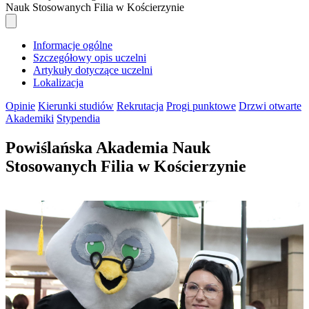
Nauk Stosowanych Filia w Kościerzynie
Informacje ogólne
Szczegółowy opis uczelni
Artykuły dotyczące uczelni
Lokalizacja
Opinie
Kierunki studiów
Rekrutacja
Progi punktowe
Drzwi otwarte
Akademiki
Stypendia
Powiślańska Akademia Nauk
Stosowanych Filia w Kościerzynie