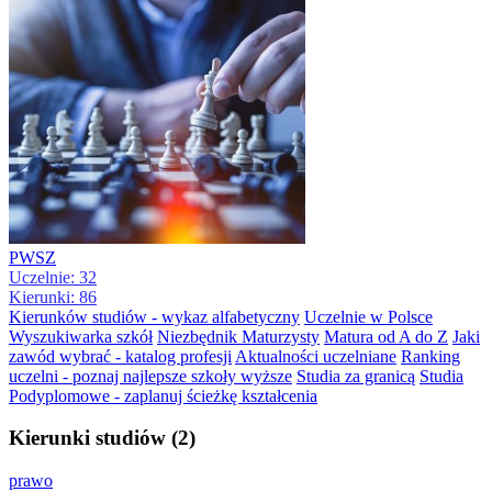
PWSZ
Uczelnie: 32
Kierunki: 86
Kierunków studiów - wykaz alfabetyczny
Uczelnie w Polsce
Wyszukiwarka szkół
Niezbędnik Maturzysty
Matura od A do Z
Jaki
zawód wybrać - katalog profesji
Aktualności uczelniane
Ranking
uczelni - poznaj najlepsze szkoły wyższe
Studia za granicą
Studia
Podyplomowe - zaplanuj ścieżkę kształcenia
Kierunki studiów (2)
prawo