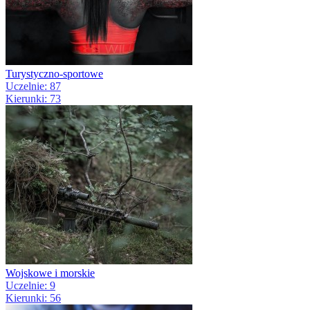
Turystyczno-sportowe
Uczelnie: 87
Kierunki: 73
Wojskowe i morskie
Uczelnie: 9
Kierunki: 56