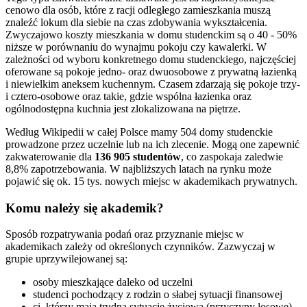
cenowo dla osób, które z racji odległego zamieszkania muszą
znaleźć lokum dla siebie na czas zdobywania wykształcenia.
Zwyczajowo koszty mieszkania w domu studenckim są o 40 - 50%
niższe w porównaniu do wynajmu pokoju czy kawalerki. W
zależności od wyboru konkretnego domu studenckiego, najczęściej
oferowane są pokoje jedno- oraz dwuosobowe z prywatną łazienką
i niewielkim aneksem kuchennym. Czasem zdarzają się pokoje trzy-
i cztero-osobowe oraz takie, gdzie wspólna łazienka oraz
ogólnodostępna kuchnia jest zlokalizowana na piętrze.
Według Wikipedii w całej Polsce mamy 504 domy studenckie
prowadzone przez uczelnie lub na ich zlecenie. Mogą one zapewnić
zakwaterowanie dla
136 905 studentów
, co zaspokaja zaledwie
8,8% zapotrzebowania. W najbliższych latach na rynku może
pojawić się ok. 15 tys. nowych miejsc w akademikach prywatnych.
Komu należy się akademik?
Sposób rozpatrywania podań oraz przyznanie miejsc w
akademikach zależy od określonych czynników. Zazwyczaj w
grupie uprzywilejowanej są:
osoby mieszkające daleko od uczelni
studenci pochodzący z rodzin o słabej sytuacji finansowej
ci, którzy mają trudną sytuację życiową (przyczyny losowe)