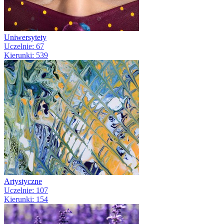
Uniwersytety
Uczelnie: 67
Kierunki: 539
Artystyczne
Uczelnie: 107
Kierunki: 154