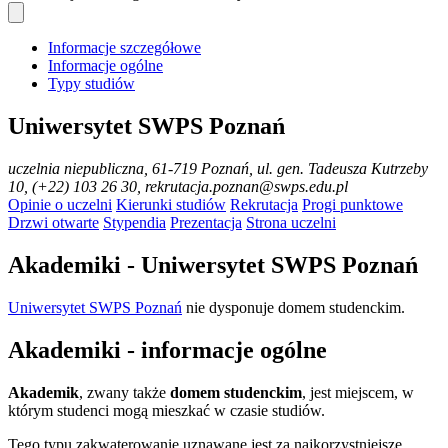
Informacje szczegółowe
Informacje ogólne
Typy studiów
Uniwersytet SWPS Poznań
uczelnia niepubliczna
, 61-719 Poznań, ul. gen. Tadeusza Kutrzeby
10, (+22) 103 26 30, rekrutacja.poznan@swps.edu.pl
Opinie o uczelni
Kierunki studiów
Rekrutacja
Progi punktowe
Drzwi otwarte
Stypendia
Prezentacja
Strona uczelni
Akademiki - Uniwersytet SWPS Poznań
Uniwersytet SWPS Poznań
nie dysponuje domem studenckim.
Akademiki - informacje ogólne
Akademik
, zwany także
domem studenckim
, jest miejscem, w
którym studenci mogą mieszkać w czasie studiów.
Tego typu zakwaterowanie uznawane jest za najkorzystniejsze