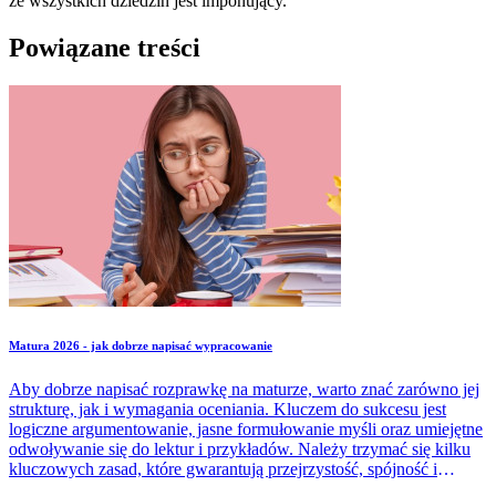
ze wszystkich dziedzin jest imponujący.
Powiązane treści
Matura 2026 - jak dobrze napisać wypracowanie
Aby dobrze napisać rozprawkę na maturze, warto znać zarówno jej
strukturę, jak i wymagania oceniania. Kluczem do sukcesu jest
logiczne argumentowanie, jasne formułowanie myśli oraz umiejętne
odwoływanie się do lektur i przykładów. Należy trzymać się kilku
kluczowych zasad, które gwarantują przejrzystość, spójność i
spełnienie kryteriów oceniania. Dowiedz się, jakie elementy