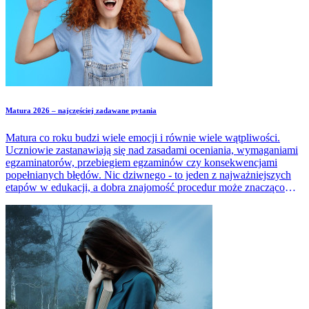
Matura 2026 – najczęściej zadawane pytania
Matura co roku budzi wiele emocji i równie wiele wątpliwości.
Uczniowie zastanawiają się nad zasadami oceniania, wymaganiami
egzaminatorów, przebiegiem egzaminów czy konsekwencjami
popełnianych błędów. Nic dziwnego - to jeden z najważniejszych
etapów w edukacji, a dobra znajomość procedur może znacząco
zmniejszyć stres. W artykule zebraliśmy najczęściej pojawiające się
pytania dotyczące matury i udzieliliśmy na nie prostych, rzetelnych
odpowiedzi.