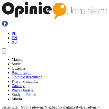
PL
EN
RU
Matura
Studia
Uczelnie
Baza uczelni
Opinie o uczelniach
Kierunki studiów
Zawody
Praca i kariera
Study in Poland
Miasta
Jesteś tutaj:
Strona główna
Niezbędnik maturzysty
Balladyna –