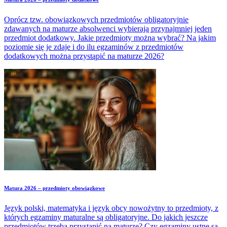
Oprócz tzw. obowiązkowych przedmiotów obligatoryjnie
zdawanych na maturze absolwenci wybierają przynajmniej jeden
przedmiot dodatkowy. Jakie przedmioty można wybrać? Na jakim
poziomie się je zdaje i do ilu egzaminów z przedmiotów
dodatkowych można przystąpić na maturze 2026?
Matura 2026 – przedmioty obowiązkowe
Język polski, matematyka i język obcy nowożytny to przedmioty, z
których egzaminy maturalne są obligatoryjne. Do jakich jeszcze
przedmiotów trzeba przystąpić na maturze? Czy egzaminy ustne są