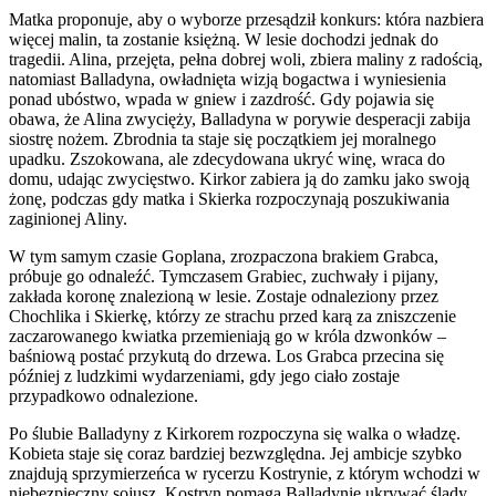
Matka proponuje, aby o wyborze przesądził konkurs: która nazbiera
więcej malin, ta zostanie księżną. W lesie dochodzi jednak do
tragedii. Alina, przejęta, pełna dobrej woli, zbiera maliny z radością,
natomiast Balladyna, owładnięta wizją bogactwa i wyniesienia
ponad ubóstwo, wpada w gniew i zazdrość. Gdy pojawia się
obawa, że Alina zwycięży, Balladyna w porywie desperacji zabija
siostrę nożem. Zbrodnia ta staje się początkiem jej moralnego
upadku. Zszokowana, ale zdecydowana ukryć winę, wraca do
domu, udając zwycięstwo. Kirkor zabiera ją do zamku jako swoją
żonę, podczas gdy matka i Skierka rozpoczynają poszukiwania
zaginionej Aliny.
W tym samym czasie Goplana, zrozpaczona brakiem Grabca,
próbuje go odnaleźć. Tymczasem Grabiec, zuchwały i pijany,
zakłada koronę znalezioną w lesie. Zostaje odnaleziony przez
Chochlika i Skierkę, którzy ze strachu przed karą za zniszczenie
zaczarowanego kwiatka przemieniają go w króla dzwonków –
baśniową postać przykutą do drzewa. Los Grabca przecina się
później z ludzkimi wydarzeniami, gdy jego ciało zostaje
przypadkowo odnalezione.
Po ślubie Balladyny z Kirkorem rozpoczyna się walka o władzę.
Kobieta staje się coraz bardziej bezwzględna. Jej ambicje szybko
znajdują sprzymierzeńca w rycerzu Kostrynie, z którym wchodzi w
niebezpieczny sojusz. Kostryn pomaga Balladynie ukrywać ślady