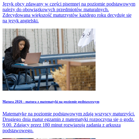
Język obcy zdawany w części pisemnej na poziomie podstawowym
należy do obowiązkowych przedmiotów maturalnych.
Zdecydowana większość maturzystów każdego roku decyduje się
na język angielski.
Matura 2026 - matura z matematyki na poziomie podstawowym
Matematykę na poziomie podstawowym zdają wszyscy maturzyści.
Drugiego dnia matur egzamin z matematyki rozpoczyna się o godz.
9.00. Zdający przez 180 minut rozwiązują zadania z arkusza
podstawowego.