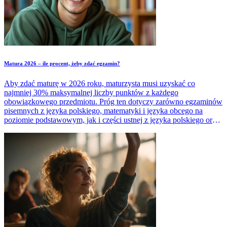
Matura 2026 – ile procent, żeby zdać egzamin?
Aby zdać maturę w 2026 roku, maturzysta musi uzyskać co
najmniej 30% maksymalnej liczby punktów z każdego
obowiązkowego przedmiotu. Próg ten dotyczy zarówno egzaminów
pisemnych z języka polskiego, matematyki i języka obcego na
poziomie podstawowym, jak i części ustnej z języka polskiego oraz
języka obcego. Czy jednak samo osiągnięcie tego wyniku
wystarczy do zdobycia świadectwa dojrzałości? Sprawdź, jakie
dodatkowe warunki trzeba spełnić, by pomyślnie zdać maturę 2026.