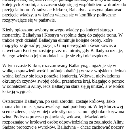
kolejnych zbrodni, a z czasem staje się jej wspólnikiem w drodze do
przejęcia tronu. Zdradzając Kirkora, Balladyna zaczyna planować
przejęcie władzy, a w końcu włącza się w konflikty polityczne
rozgrywające się w państwie.
Kiedy ogłoszono wybory nowego władcy po śmierci starego
monarchy, Balladyna i Kostryn wspólnie dążą do zajęcia tronu. W
trakcie tych działań Balladyna eliminuje kolejne osoby, które
mogłyby zagrozić jej pozycji. Giną niewygodni świadkowie, a
nawet sam Kostryn zostaje przez nią otruty, gdy Balladyna uznaje,
że jego wiedza o jej zbrodniach staje się zbyt niebezpieczna.
W tym czasie Kirkor, rozczarowany Balladyną, angażuje się w
walkę o sprawiedliwość i próbuje obalić ją wraz z wojskiem. Jednak
wojna kończy się jego porażką i śmiercią. Wdowa, nieświadoma
okrutnych czynów swojej córki, przemierza kraj, błagając o pomoc
w odnalezieniu Aliny, lecz Balladyna stara się ją unikać, a w końcu
każe ją wygnać.
Ostatecznie Balladyna, po serii zbrodni, zostaje królową. Jako
monarchini musi sprawować sąd nad poddanymi. W tej kluczowej
scenie zderzają się w niej dwie siły: racja stanu i głęboko skrywana
wina. Podczas procesu pojawia się wdowa, nieświadomie
rozpoznając w królowej osobę odpowiedzialną za zaginięcie Aliny.
Sądząc propozycje wyroków, Balladyna – chcąc zachować pozory