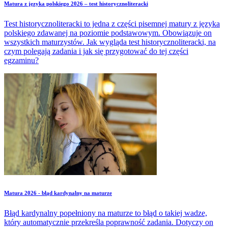
Matura z języka polskiego 2026 – test historycznoliteracki
Test historycznoliteracki to jedna z części pisemnej matury z języka
polskiego zdawanej na poziomie podstawowym. Obowiązuje on
wszystkich maturzystów. Jak wygląda test historycznoliteracki, na
czym polegają zadania i jak się przygotować do tej części
egzaminu?
Matura 2026 - błąd kardynalny na maturze
Błąd kardynalny popełniony na maturze to błąd o takiej wadze,
który automatycznie przekreśla poprawność zadania. Dotyczy on