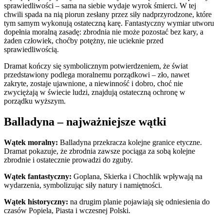
sprawiedliwości – sama na siebie wydaje wyrok śmierci. W tej
chwili spada na nią piorun zesłany przez siły nadprzyrodzone, które
tym samym wykonują ostateczną karę. Fantastyczny wymiar utworu
dopełnia moralną zasadę: zbrodnia nie może pozostać bez kary, a
żaden człowiek, choćby potężny, nie ucieknie przed
sprawiedliwością.
Dramat kończy się symbolicznym potwierdzeniem, że świat
przedstawiony podlega moralnemu porządkowi – zło, nawet
zakryte, zostaje ujawnione, a niewinność i dobro, choć nie
zwyciężają w świecie ludzi, znajdują ostateczną ochronę w
porządku wyższym.
Balladyna – najważniejsze wątki
Wątek moralny:
Balladyna przekracza kolejne granice etyczne.
Dramat pokazuje, że zbrodnia zawsze pociąga za sobą kolejne
zbrodnie i ostatecznie prowadzi do zguby.
Wątek fantastyczny:
Goplana, Skierka i Chochlik wpływają na
wydarzenia, symbolizując siły natury i namiętności.
Wątek historyczny:
na drugim planie pojawiają się odniesienia do
czasów Popiela, Piasta i wczesnej Polski.