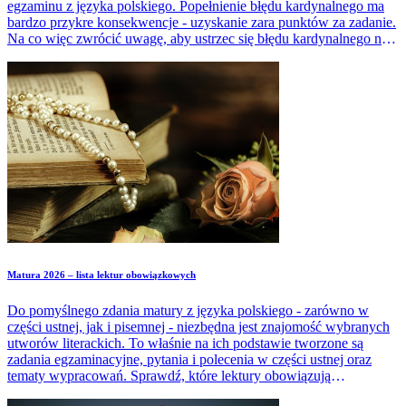
egzaminu z języka polskiego. Popełnienie błędu kardynalnego ma
bardzo przykre konsekwencje - uzyskanie zara punktów za zadanie.
Na co więc zwrócić uwagę, aby ustrzec się błędu kardynalnego na
maturze? Czy popełnienie błędu kardynalnego jest równoznaczne z
niezdaniem matury?
Matura 2026 – lista lektur obowiązkowych
Do pomyślnego zdania matury z języka polskiego - zarówno w
części ustnej, jak i pisemnej - niezbędna jest znajomość wybranych
utworów literackich. To właśnie na ich podstawie tworzone są
zadania egzaminacyjne, pytania i polecenia w części ustnej oraz
tematy wypracowań. Sprawdź, które lektury obowiązują
maturzystów w zależności od tego, czy podchodzą do egzaminu