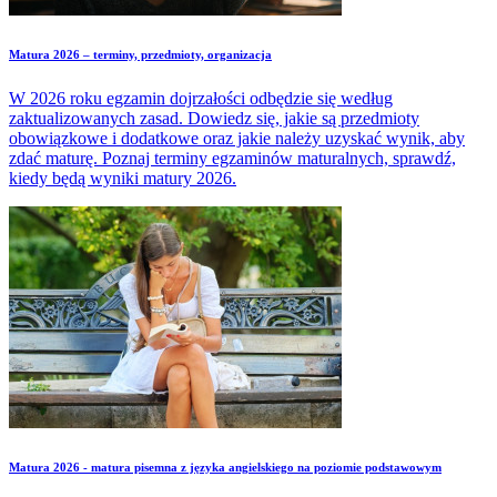
Matura 2026 – terminy, przedmioty, organizacja
W 2026 roku egzamin dojrzałości odbędzie się według
zaktualizowanych zasad. Dowiedz się, jakie są przedmioty
obowiązkowe i dodatkowe oraz jakie należy uzyskać wynik, aby
zdać maturę. Poznaj terminy egzaminów maturalnych, sprawdź,
kiedy będą wyniki matury 2026.
Matura 2026 - matura pisemna z języka angielskiego na poziomie podstawowym