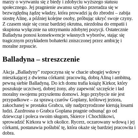
marzy o wyrwaniu się z biedy i zdobyciu wyższego statusu
społecznego. Jej pragnienie awansu szybko przeradza się w
bezwzględną żądzę władzy, która prowadzi ją do zbrodni – zabija
siostrę Alinę, a później kolejne osoby, próbując ukryć swoje czyny.
Z czasem staje się coraz bardziej okrutna, niezdolna do empatii i
skupiona wyłącznie na utrzymaniu zdobytej pozycji. Ostatecznie
Balladyna ponosi konsekwencje własnych wyborów, stając się
tragicznym przykładem bohaterki zniszczonej przez ambicję i
moralne zepsucie.
Balladyna – streszczenie
Akcja „Balladyny” rozpoczyna się w chacie ubogiej wdowy
mieszkającej z dwiema córkami: pracowitą, dobrą Aliną i ambitną,
pewną siebie Balladyną. Do ich domu trafia książę Kirkor, który
poszukuje uczciwej, dobrej żony, aby zapewnić szczęście i ład
moralny swojemu przyszłemu domowi. Jego przybycie nie jest
przypadkowe – za sprawą czarów Goplany, królowej jeziora,
zakochanej w prostaku Grabcu, siły nadprzyrodzone kierują losami
ludzi. Zazdrosna o Grabca Goplana pragnie odsunąć go od
dziewcząt i poleca swoim sługom, Skierce i Chochlikowi,
sprowadzić Kirkora w ich okolice. Rycerz, oczarowany wdową i jej
córkami, postanawia poślubić tę, która okaże się bardziej pracowita i
dobra.