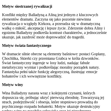
Motyw siostrzanej rywalizacji
Konflikt między Balladyną a Aliną jest jednym z kluczowych
elementów dramatu. Zaczyna się jako pozornie niewinna
rywalizacja o względy Kirkora, a przeradza się w dramatyczną
walkę o miłość, akceptację i lepsze życie. Zderzenie dobra Aliny i
egoizmu Balladyny podkreśla kontrast charakterów, a jednocześnie
ukazuje, jak zazdrość może doprowadzić do tragedii.
Motyw świata fantastycznego
W dramacie silnie obecne są elementy baśniowe: postaci Goplany,
Chochlika, Skierki czy przemiana Grabca w króla dzwonków.
Świat fantastyczny ingeruje w losy ludzi, nadając fabule
metaforyczny wymiar i podkreślając moralny porządek natury.
Fantastyka pełni także funkcję alegoryczną, ilustrując emocje
bohaterów i ich wewnętrzne konflikty.
Motyw winy
Wina Balladyny narasta wraz z kolejnymi czynami, których
dopuszcza się, próbując ukryć pierwszą zbrodnię. Towarzyszą jej
strach, podejrzliwość i obsesja, które stopniowo prowadzą do
psychicznego rozpadu bohaterki. Motyw ukazuje destrukcyjny
wpływ winy na psychikę człowieka oraz jej nieuchronne