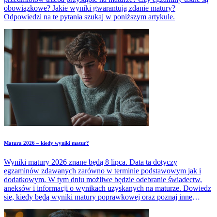
obowiązkowe? Jakie wyniki gwarantują zdanie matury?
Odpowiedzi na te pytania szukaj w poniższym artykule.
Matura 2026 – kiedy wyniki matur?
Wyniki matury 2026 znane będą 8 lipca. Data ta dotyczy
egzaminów zdawanych zarówno w terminie podstawowym jak i
dodatkowym. W tym dniu możliwe będzie odebranie świadectw,
aneksów i informacji o wynikach uzyskanych na maturze. Dowiedz
się, kiedy będą wyniki matury poprawkowej oraz poznaj inne
ważne terminy związane z maturą 2026.