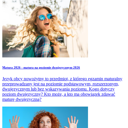
powinna zawierać praca, do czego powinna się odwoływać, jaka
ma być jej minimalna długość.
Matura 2026 - matura na poziomie dwujęzycznym 2026
Język obcy nowożytny to przedmiot, z którego egzamin maturalny
przeprowadzany jest na poziomie podstawowym, rozszerzonym,
dwujęzycznym lub bez wskazywania poziomu. Kogo dotyczy
poziom dwujęzyczny? Kto może, a kto ma obowiązek zdawać
maturę dwujęzyczną?