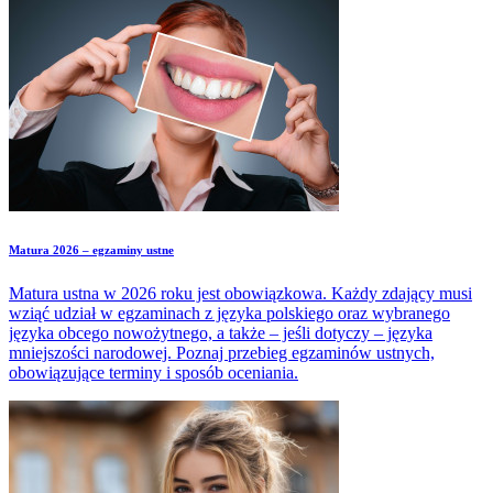
pisemnego na poziomie podstawowym, czy rozszerzonym.
Matura 2026 – egzaminy ustne
Matura ustna w 2026 roku jest obowiązkowa. Każdy zdający musi
wziąć udział w egzaminach z języka polskiego oraz wybranego
języka obcego nowożytnego, a także – jeśli dotyczy – języka
mniejszości narodowej. Poznaj przebieg egzaminów ustnych,
obowiązujące terminy i sposób oceniania.