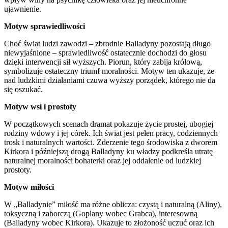
ujawnienie.
Motyw sprawiedliwości
Choć świat ludzi zawodzi – zbrodnie Balladyny pozostają długo
niewyjaśnione – sprawiedliwość ostatecznie dochodzi do głosu
dzięki interwencji sił wyższych. Piorun, który zabija królową,
symbolizuje ostateczny triumf moralności. Motyw ten ukazuje, że
nad ludzkimi działaniami czuwa wyższy porządek, którego nie da
się oszukać.
Motyw wsi i prostoty
W początkowych scenach dramat pokazuje życie prostej, ubogiej
rodziny wdowy i jej córek. Ich świat jest pełen pracy, codziennych
trosk i naturalnych wartości. Zderzenie tego środowiska z dworem
Kirkora i późniejszą drogą Balladyny ku władzy podkreśla utratę
naturalnej moralności bohaterki oraz jej oddalenie od ludzkiej
prostoty.
Motyw miłości
W „Balladynie” miłość ma różne oblicza: czystą i naturalną (Aliny),
toksyczną i zaborczą (Goplany wobec Grabca), interesowną
(Balladyny wobec Kirkora). Ukazuje to złożoność uczuć oraz ich