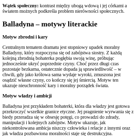
Wątek społeczny:
kontrast między ubogą wdową i jej córkami a
światem możnych podkreśla problem nierówności społecznych.
Balladyna – motywy literackie
Motyw zbrodni i kary
Centralnym tematem dramatu jest stopniowy upadek moralny
Balladyny, który rozpoczyna się od zabójstwa siostry. Z każdą
kolejną zbrodnią bohaterka pogłębia swoją winę, próbując
jednocześnie ukryć poprzednie czyny. Choć przez długi czas
pozostaje bezkarna, ostatecznie dopada ją sprawiedliwość – w
chwili, gdy jako królowa sama wydaje wyroki, zmuszona jest
osądzić własne czyny, co kończy się jej śmiercią. Motyw ten
ukazuje nieuchronność kary i moralny porządek świata.
Motyw władzy i ambicji
Balladyna jest przykładem bohaterki, która dla władzy jest gotowa
przekroczyć wszelkie granice etyczne. Jej pragnienie wyrwania się z
biedy przeradza się w obsesję potęgi, co prowadzi do zdrady,
manipulacji i kolejnych zabójstw. Motyw ukazuje, jak
niekontrolowana ambicja niszczy człowieka i relacje z innymi oraz
jak władza pozbawiona moralności staje się destrukcyjna.