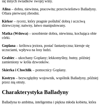
się innych świadków swojej winy.
Alina
– dobra, niewinna, pracowita; przeciwieństwo Balladyny.
Ofiara pierwszej zbrodni.
Kirkor
– rycerz, który pragnie poślubić dobrą i uczciwą
dziewczynę; naiwny, łatwo manipulowany.
Matka (Wdowa)
– uosobienie dobra, niewinna, kochająca obie
córki.
Goplana
– królowa jeziora, postać fantastyczna; kieruje się
uczuciami, wpływa na losy ludzi.
Grabiec
– ukochany Goplany; lekkomyślny, butny, później
zamieniony w króla dzwonków.
Skierka i Chochlik
– pomocnicy Goplany.
Kostryn
– bezwzględny wojownik, wspólnik Balladyny, później
przez nią otruty.
Charakterystyka Balladyny
Balladyna to ambitna, inteligentna i piękna młoda kobieta, która