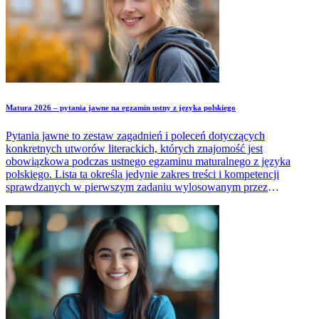
Matura 2026 – pytania jawne na egzamin ustny z języka polskiego
Pytania jawne to zestaw zagadnień i poleceń dotyczących
konkretnych utworów literackich, których znajomość jest
obowiązkowa podczas ustnego egzaminu maturalnego z języka
polskiego. Lista ta określa jedynie zakres treści i kompetencji
sprawdzanych w pierwszym zadaniu wylosowanym przez
maturzystę w trakcie egzaminu.