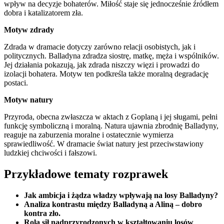
wpływ na decyzje bohaterów. Miłość staje się jednocześnie źródłem
dobra i katalizatorem zła.
Motyw zdrady
Zdrada w dramacie dotyczy zarówno relacji osobistych, jak i
politycznych. Balladyna zdradza siostrę, matkę, męża i wspólników.
Jej działania pokazują, jak zdrada niszczy więzi i prowadzi do
izolacji bohatera. Motyw ten podkreśla także moralną degradację
postaci.
Motyw natury
Przyroda, obecna zwłaszcza w aktach z Goplaną i jej sługami, pełni
funkcję symboliczną i moralną. Natura ujawnia zbrodnię Balladyny,
reaguje na zaburzenia moralne i ostatecznie wymierza
sprawiedliwość. W dramacie świat natury jest przeciwstawiony
ludzkiej chciwości i fałszowi.
Przykładowe tematy rozprawek
Jak ambicja i żądza władzy wpływają na losy Balladyny?
Analiza kontrastu między Balladyną a Aliną – dobro
kontra zło.
Rola sił nadprzyrodzonych w kształtowaniu losów