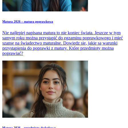
Matura 2026 – matura poprawkowa
Nie najlepiej napisana matura to nie koniec świata. Jeszcze w tym
samym roku można przystąpić do egzaminu poprawkowego i mieć
szansę na świadectwo maturalne. Dowiedz się, jakie są warunki
przystąpienia do poprawki z matury. Które przedmioty można
poprawiać?
Matura 2026 – przedmioty dodatkowe