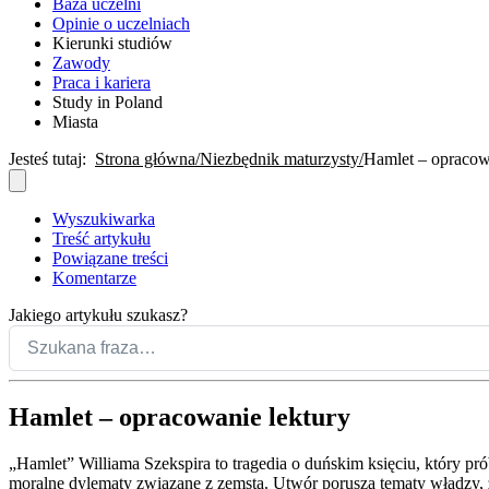
Baza uczelni
Opinie o uczelniach
Kierunki studiów
Zawody
Praca i kariera
Study in Poland
Miasta
Jesteś tutaj:
Strona główna
Niezbędnik maturzysty
Hamlet – opracow
Wyszukiwarka
Treść artykułu
Powiązane treści
Komentarze
Jakiego artykułu szukasz?
Hamlet – opracowanie lektury
„Hamlet” Williama Szekspira to tragedia o duńskim księciu, który p
moralne dylematy związane z zemstą. Utwór porusza tematy władzy, zd