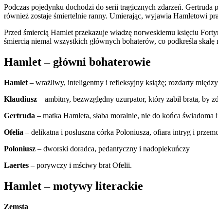
Podczas pojedynku dochodzi do serii tragicznych zdarzeń. Gertruda pr
również zostaje śmiertelnie ranny. Umierając, wyjawia Hamletowi pr
Przed śmiercią Hamlet przekazuje władzę norweskiemu księciu Forty
śmiercią niemal wszystkich głównych bohaterów, co podkreśla skalę m
Hamlet – główni bohaterowie
Hamlet
– wrażliwy, inteligentny i refleksyjny książę; rozdarty mię
Klaudiusz
– ambitny, bezwzględny uzurpator, który zabił brata, by 
Gertruda
– matka Hamleta, słaba moralnie, nie do końca świadoma 
Ofelia
– delikatna i posłuszna córka Poloniusza, ofiara intryg i prze
Poloniusz
– dworski doradca, pedantyczny i nadopiekuńczy
Laertes
– porywczy i mściwy brat Ofelii.
Hamlet – motywy literackie
Zemsta