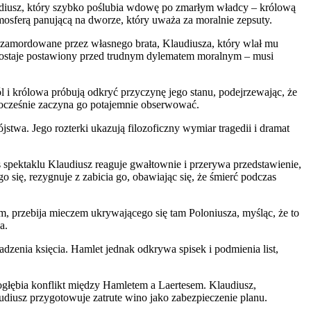
audiusz, który szybko poślubia wdowę po zmarłym władcy – królową
mosferą panującą na dworze, który uważa za moralnie zepsuty.
 zamordowane przez własnego brata, Klaudiusza, który wlał mu
 zostaje postawiony przed trudnym dylematem moralnym – musi
 i królowa próbują odkryć przyczynę jego stanu, podejrzewając, że
dnocześnie zaczyna go potajemnie obserwować.
stwa. Jego rozterki ukazują filozoficzny wymiar tragedii i dramat
 spektaklu Klaudiusz reaguje gwałtownie i przerywa przedstawienie,
się, rezygnuje z zabicia go, obawiając się, że śmierć podczas
m, przebija mieczem ukrywającego się tam Poloniusza, myśląc, że to
a.
dzenia księcia. Hamlet jednak odkrywa spisek i podmienia list,
ogłębia konflikt między Hamletem a Laertesem. Klaudiusz,
udiusz przygotowuje zatrute wino jako zabezpieczenie planu.