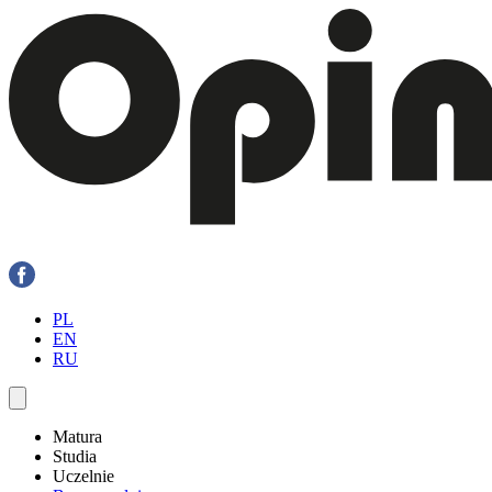
PL
EN
RU
Matura
Studia
Uczelnie