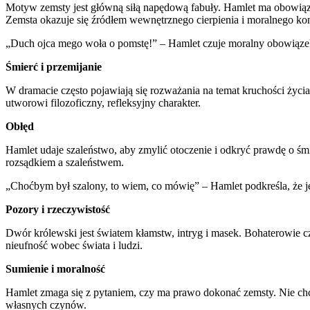
Motyw zemsty jest główną siłą napędową fabuły. Hamlet ma obowiązek
Zemsta okazuje się źródłem wewnętrznego cierpienia i moralnego kon
„Duch ojca mego woła o pomstę!” – Hamlet czuje moralny obowiąz
Śmierć i przemijanie
W dramacie często pojawiają się rozważania na temat kruchości życia
utworowi filozoficzny, refleksyjny charakter.
Obłęd
Hamlet udaje szaleństwo, aby zmylić otoczenie i odkryć prawdę o śm
rozsądkiem a szaleństwem.
„Choćbym był szalony, to wiem, co mówię” – Hamlet podkreśla, że je
Pozory i rzeczywistość
Dwór królewski jest światem kłamstw, intryg i masek. Bohaterowie cz
nieufność wobec świata i ludzi.
Sumienie i moralność
Hamlet zmaga się z pytaniem, czy ma prawo dokonać zemsty. Nie chc
własnych czynów.