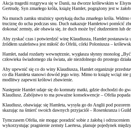
Akcja tragedii rozgrywa się w Danii, na dworze królewskim w Elsyn
Gertrudę. Syn zmarłego króla, książę Hamlet, pogrążony jest w żało
Na murach zamku strażnicy spotykają ducha zmarłego króla. Widmo u
truciznę do ucha podczas snu. Duch nakazuje Hamletowi pomścić zbr
dokonać zemsty, ale obawia się, że duch może być złudzeniem lub d
Aby zyskać czas i potwierdzić winę Klaudiusza, Hamlet postanawia 
źródłem szaleństwa jest miłość do Ofelii, córki Poloniusza – króle
Hamlet, nadal rozdarty wewnętrznie, wygłasza słynny monolog „Być al
człowieka świadomego zła świata, ale niezdolnego do prostego działa
Aby upewnić się co do winy Klaudiusza, Hamlet organizuje przedstaw
co dla Hamleta stanowi dowód jego winy. Mimo to książę wciąż nie po
modlitwy zapewni królowi zbawienie.
Następnie Hamlet udaje się do komnaty matki, gdzie dochodzi do gwa
Klaudiusz. Zabójstwo to ma poważne konsekwencje – Ofelia popada w 
Klaudiusz, obawiając się Hamleta, wysyła go do Anglii pod pozorem d
skazując na śmierć swoich dawnych przyjaciół – Rosenkranza i Guild
Tymczasem Ofelia, nie mogąc poradzić sobie z żałobą i odrzuceniem 
wykorzystując pragnienie zemsty Laertesa, planuje pojedynek między