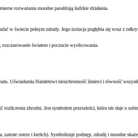
ierne rozważania moralne paraliżują ludzkie działania.
fać w świecie pełnym zdrady. Jego izolacja pogłębia się wraz z odkry
ę, rozczarowanie światem i poczucie wyobcowania.
matu. Uświadamia Hamletowi nieuchronność śmierci i równość wszystk
ć rozliczenia zbrodni. Jest symbolem przeszłości, która nie daje o sob
a, zatrute ostrze i kielich). Symbolizuje podstęp, zdradę i moralne ska