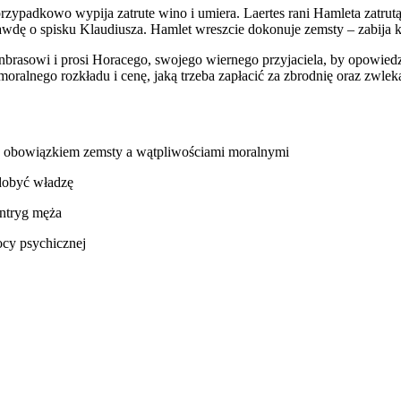
zypadkowo wypija zatrute wino i umiera. Laertes rani Hamleta zatrutą 
awdę o spisku Klaudiusza. Hamlet wreszcie dokonuje zemsty – zabija k
nbrasowi i prosi Horacego, swojego wiernego przyjaciela, by opowied
oralnego rozkładu i cenę, jaką trzeba zapłacić za zbrodnię oraz zwleka
dzy obowiązkiem zemsty a wątpliwościami moralnymi
zdobyć władzę
intryg męża
mocy psychicznej