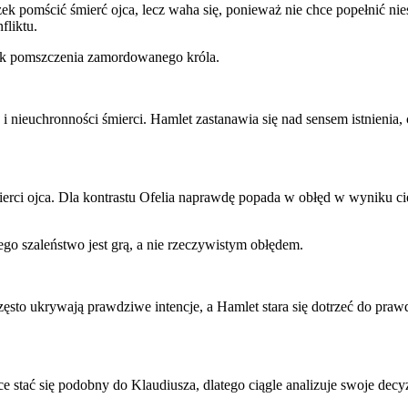
 pomścić śmierć ojca, lecz waha się, ponieważ nie chce popełnić nie
fliktu.
ek pomszczenia zamordowanego króla.
 i nieuchronności śmierci. Hamlet zastanawia się nad sensem istnienia
ierci ojca. Dla kontrastu Ofelia naprawdę popada w obłęd w wyniku ci
go szaleństwo jest grą, a nie rzeczywistym obłędem.
ęsto ukrywają prawdziwe intencje, a Hamlet stara się dotrzeć do praw
e stać się podobny do Klaudiusza, dlatego ciągle analizuje swoje de