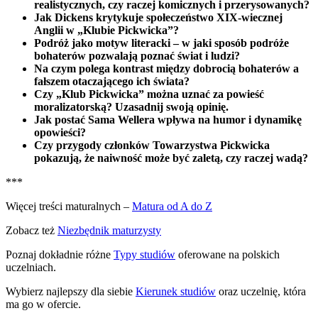
realistycznych, czy raczej komicznych i przerysowanych?
Jak Dickens krytykuje społeczeństwo XIX-wiecznej
Anglii w „Klubie Pickwicka”?
Podróż jako motyw literacki – w jaki sposób podróże
bohaterów pozwalają poznać świat i ludzi?
Na czym polega kontrast między dobrocią bohaterów a
fałszem otaczającego ich świata?
Czy „Klub Pickwicka” można uznać za powieść
moralizatorską? Uzasadnij swoją opinię.
Jak postać Sama Wellera wpływa na humor i dynamikę
opowieści?
Czy przygody członków Towarzystwa Pickwicka
pokazują, że naiwność może być zaletą, czy raczej wadą?
***
Więcej treści maturalnych –
Matura od A do Z
Zobacz też
Niezbędnik maturzysty
Poznaj dokładnie różne
Typy studiów
oferowane na polskich
uczelniach.
Wybierz najlepszy dla siebie
Kierunek studiów
oraz uczelnię, która
ma go w ofercie.