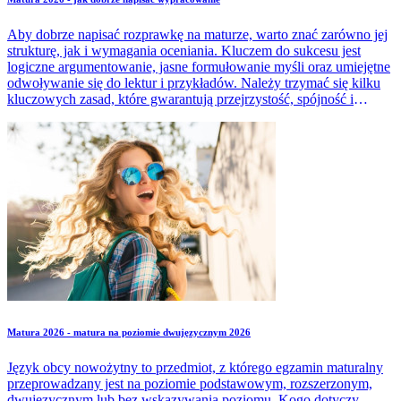
Aby dobrze napisać rozprawkę na maturze, warto znać zarówno jej
strukturę, jak i wymagania oceniania. Kluczem do sukcesu jest
logiczne argumentowanie, jasne formułowanie myśli oraz umiejętne
odwoływanie się do lektur i przykładów. Należy trzymać się kilku
kluczowych zasad, które gwarantują przejrzystość, spójność i
spełnienie kryteriów oceniania. Dowiedz się, jakie elementy
powinna zawierać praca, do czego powinna się odwoływać, jaka
ma być jej minimalna długość.
Matura 2026 - matura na poziomie dwujęzycznym 2026
Język obcy nowożytny to przedmiot, z którego egzamin maturalny
przeprowadzany jest na poziomie podstawowym, rozszerzonym,
dwujęzycznym lub bez wskazywania poziomu. Kogo dotyczy