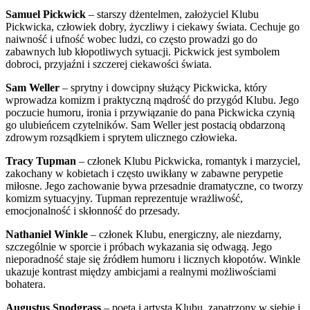
Samuel Pickwick
– starszy dżentelmen, założyciel Klubu
Pickwicka, człowiek dobry, życzliwy i ciekawy świata. Cechuje go
naiwność i ufność wobec ludzi, co często prowadzi go do
zabawnych lub kłopotliwych sytuacji. Pickwick jest symbolem
dobroci, przyjaźni i szczerej ciekawości świata.
Sam Weller
– sprytny i dowcipny służący Pickwicka, który
wprowadza komizm i praktyczną mądrość do przygód Klubu. Jego
poczucie humoru, ironia i przywiązanie do pana Pickwicka czynią
go ulubieńcem czytelników. Sam Weller jest postacią obdarzoną
zdrowym rozsądkiem i sprytem ulicznego człowieka.
Tracy Tupman
– członek Klubu Pickwicka, romantyk i marzyciel,
zakochany w kobietach i często uwikłany w zabawne perypetie
miłosne. Jego zachowanie bywa przesadnie dramatyczne, co tworzy
komizm sytuacyjny. Tupman reprezentuje wrażliwość,
emocjonalność i skłonność do przesady.
Nathaniel Winkle
– członek Klubu, energiczny, ale niezdarny,
szczególnie w sporcie i próbach wykazania się odwagą. Jego
nieporadność staje się źródłem humoru i licznych kłopotów. Winkle
ukazuje kontrast między ambicjami a realnymi możliwościami
bohatera.
Augustus Snodgrass
– poeta i artysta Klubu, zapatrzony w siebie i