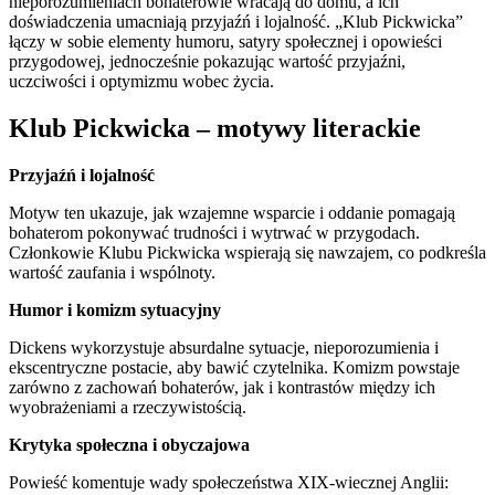
nieporozumieniach bohaterowie wracają do domu, a ich
doświadczenia umacniają przyjaźń i lojalność. „Klub Pickwicka”
łączy w sobie elementy humoru, satyry społecznej i opowieści
przygodowej, jednocześnie pokazując wartość przyjaźni,
uczciwości i optymizmu wobec życia.
Klub Pickwicka – motywy literackie
Przyjaźń i lojalność
Motyw ten ukazuje, jak wzajemne wsparcie i oddanie pomagają
bohaterom pokonywać trudności i wytrwać w przygodach.
Członkowie Klubu Pickwicka wspierają się nawzajem, co podkreśla
wartość zaufania i wspólnoty.
Humor i komizm sytuacyjny
Dickens wykorzystuje absurdalne sytuacje, nieporozumienia i
ekscentryczne postacie, aby bawić czytelnika. Komizm powstaje
zarówno z zachowań bohaterów, jak i kontrastów między ich
wyobrażeniami a rzeczywistością.
Krytyka społeczna i obyczajowa
Powieść komentuje wady społeczeństwa XIX-wiecznej Anglii: