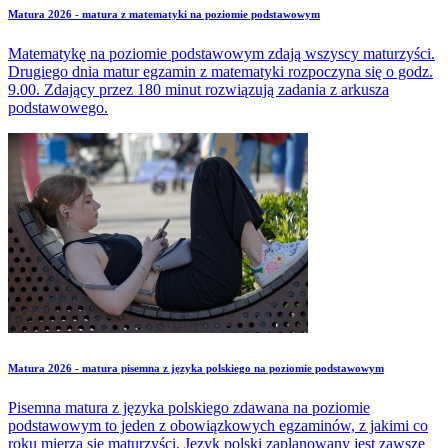
Matura 2026 - matura z matematyki na poziomie podstawowym
Matematykę na poziomie podstawowym zdają wszyscy maturzyści.
Drugiego dnia matur egzamin z matematyki rozpoczyna się o godz.
9.00. Zdający przez 180 minut rozwiązują zadania z arkusza
podstawowego.
Matura 2026 - matura pisemna z języka polskiego na poziomie podstawowym
Pisemna matura z języka polskiego zdawana na poziomie
podstawowym to jeden z obowiązkowych egzaminów, z jakimi co
roku mierzą się maturzyści. Język polski zaplanowany jest zawsze