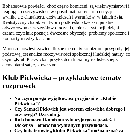
Bohaterowie powieści, choć często komiczni, są wielowymiarowi i
reagują na rzeczywistość w sposób naturalny – ich decyzje
wynikają z charakteru, doświadczeń i warunków, w jakich żyją.
Realistyczny charakter utworu podkreśla także skrupulatne
odwzorowanie szczegółów otoczenia, miejsc i sytuacji, dzięki
czemu czytelnik poznaje ówczesne obyczaje, problemy społeczne i
kontrasty między klasami.
Mimo że powieść zawiera liczne elementy komizmu i przygody, jej
podstawą jest analiza rzeczywistości społecznej i ludzkiej natury, co
czyni „Klub Pickwicka” przykładem literatury realistycznej z
elementami satyry społecznej.
Klub Pickwicka – przykładowe tematy
rozprawek
Na czym polega wyjątkowość przyjaźni w „Klubie
Pickwicka”?
Czy Samuel Pickwick jest wzorem człowieka dobrego i
uczciwego? Uzasadnij.
Rola humoru i komizmu sytuacyjnego w powieści
Dickensa – omów na wybranych przykładach.
Czy bohaterowie „Klubu Pickwicka” można uznać za