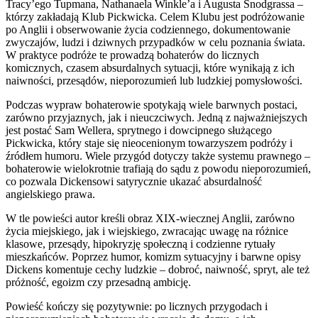
Tracy’ego Tupmana, Nathanaela Winkle’a i Augusta Snodgrassa –
którzy zakładają Klub Pickwicka. Celem Klubu jest podróżowanie
po Anglii i obserwowanie życia codziennego, dokumentowanie
zwyczajów, ludzi i dziwnych przypadków w celu poznania świata.
W praktyce podróże te prowadzą bohaterów do licznych
komicznych, czasem absurdalnych sytuacji, które wynikają z ich
naiwności, przesądów, nieporozumień lub ludzkiej pomysłowości.
Podczas wypraw bohaterowie spotykają wiele barwnych postaci,
zarówno przyjaznych, jak i nieuczciwych. Jedną z najważniejszych
jest postać Sam Wellera, sprytnego i dowcipnego służącego
Pickwicka, który staje się nieocenionym towarzyszem podróży i
źródłem humoru. Wiele przygód dotyczy także systemu prawnego –
bohaterowie wielokrotnie trafiają do sądu z powodu nieporozumień,
co pozwala Dickensowi satyrycznie ukazać absurdalność
angielskiego prawa.
W tle powieści autor kreśli obraz XIX-wiecznej Anglii, zarówno
życia miejskiego, jak i wiejskiego, zwracając uwagę na różnice
klasowe, przesądy, hipokryzję społeczną i codzienne rytuały
mieszkańców. Poprzez humor, komizm sytuacyjny i barwne opisy
Dickens komentuje cechy ludzkie – dobroć, naiwność, spryt, ale też
próżność, egoizm czy przesadną ambicję.
Powieść kończy się pozytywnie: po licznych przygodach i