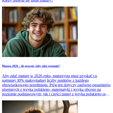
Kiedy odbędą się ustne matury?
Matura 2026 – ile procent, żeby zdać egzamin?
Aby zdać maturę w 2026 roku, maturzysta musi uzyskać co
najmniej 30% maksymalnej liczby punktów z każdego
obowiązkowego przedmiotu. Próg ten dotyczy zarówno egzaminów
pisemnych z języka polskiego, matematyki i języka obcego na
poziomie podstawowym, jak i części ustnej z języka polskiego oraz
języka obcego. Czy jednak samo osiągnięcie tego wyniku
wystarczy do zdobycia świadectwa dojrzałości? Sprawdź, jakie
dodatkowe warunki trzeba spełnić, by pomyślnie zdać maturę 2026.