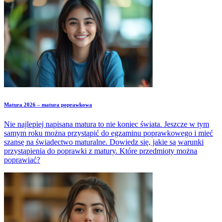
Matura 2026 – matura poprawkowa
Nie najlepiej napisana matura to nie koniec świata. Jeszcze w tym
samym roku można przystąpić do egzaminu poprawkowego i mieć
szansę na świadectwo maturalne. Dowiedz się, jakie są warunki
przystąpienia do poprawki z matury. Które przedmioty można
poprawiać?