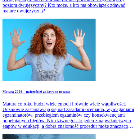
poziom dwujęzyczny? Kto może, a kto ma obowiązek zdawać
maturę dwujęzyczną?
Matura 2026 – najczęściej zadawane pytania
Matura co roku budzi wiele emocji i równie wiele wątpliwości.
Uczniowie zastanawiają się nad zasadami oceniania, wymaganiami
egzaminatorów, przebiegiem egzaminów czy konsekwencjami
popełnianych błędów. Nic dziwnego - to jeden z najważniejszych
etapów w edukacji, a dobra znajomość procedur może znacząco
zmniejszyć stres. W artykule zebraliśmy najczęściej pojawiające się
pytania dotyczące matury i udzieliliśmy na nie prostych, rzetelnych