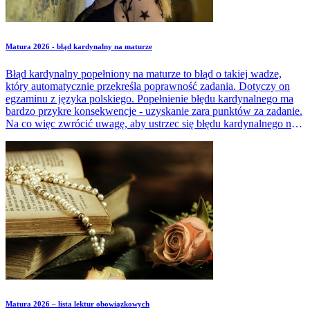
Matura 2026 - błąd kardynalny na maturze
Błąd kardynalny popełniony na maturze to błąd o takiej wadze,
który automatycznie przekreśla poprawność zadania. Dotyczy on
egzaminu z języka polskiego. Popełnienie błędu kardynalnego ma
bardzo przykre konsekwencje - uzyskanie zara punktów za zadanie.
Na co więc zwrócić uwagę, aby ustrzec się błędu kardynalnego na
maturze? Czy popełnienie błędu kardynalnego jest równoznaczne z
niezdaniem matury?
Matura 2026 – lista lektur obowiązkowych