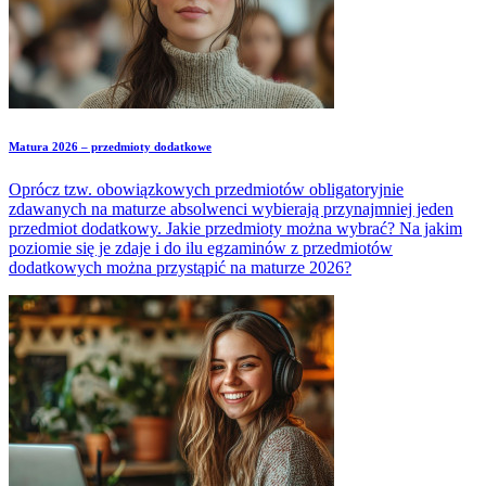
Matura 2026 – przedmioty dodatkowe
Oprócz tzw. obowiązkowych przedmiotów obligatoryjnie
zdawanych na maturze absolwenci wybierają przynajmniej jeden
przedmiot dodatkowy. Jakie przedmioty można wybrać? Na jakim
poziomie się je zdaje i do ilu egzaminów z przedmiotów
dodatkowych można przystąpić na maturze 2026?