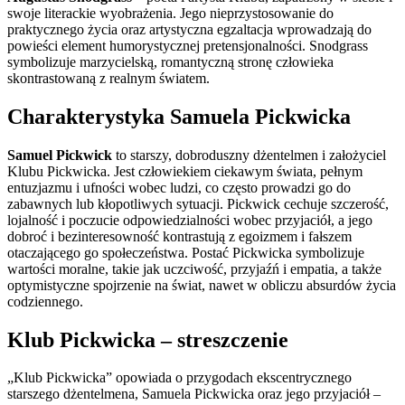
swoje literackie wyobrażenia. Jego nieprzystosowanie do
praktycznego życia oraz artystyczna egzaltacja wprowadzają do
powieści element humorystycznej pretensjonalności. Snodgrass
symbolizuje marzycielską, romantyczną stronę człowieka
skontrastowaną z realnym światem.
Charakterystyka Samuela Pickwicka
Samuel Pickwick
to starszy, dobroduszny dżentelmen i założyciel
Klubu Pickwicka. Jest człowiekiem ciekawym świata, pełnym
entuzjazmu i ufności wobec ludzi, co często prowadzi go do
zabawnych lub kłopotliwych sytuacji. Pickwick cechuje szczerość,
lojalność i poczucie odpowiedzialności wobec przyjaciół, a jego
dobroć i bezinteresowność kontrastują z egoizmem i fałszem
otaczającego go społeczeństwa. Postać Pickwicka symbolizuje
wartości moralne, takie jak uczciwość, przyjaźń i empatia, a także
optymistyczne spojrzenie na świat, nawet w obliczu absurdów życia
codziennego.
Klub Pickwicka – streszczenie
„Klub Pickwicka” opowiada o przygodach ekscentrycznego
starszego dżentelmena, Samuela Pickwicka oraz jego przyjaciół –