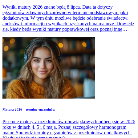
Wyniki matury 2026 znane będą 8 lipca. Data ta dotyczy
egzaminów zdawanych zarówno w terminie podstawowym jak i
dodatkowym. W tym dniu możliwe będzie odebranie świadectw,
aneksów i informacji o wynikach uzyskanych na maturze. Dowiedz
się, kiedy będą wyniki matury poprawkowej oraz poznaj inne
ważne terminy związane z maturą 2026.
Matura 2026 – terminy egzaminów
Pisemne matury z przedmiotów obowiązkowych odbędą się w 2026
roku w dniach 4, 5 i 6 maja. Poznaj szczegółowy harmonogram
matur. Sprawdź terminy egzaminów z przedmiotów dodatkowych.