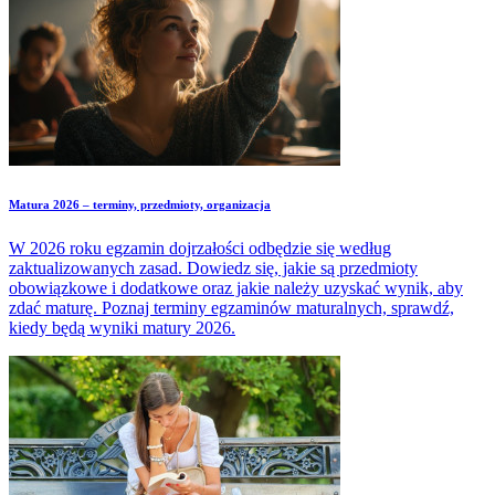
Matura 2026 – terminy, przedmioty, organizacja
W 2026 roku egzamin dojrzałości odbędzie się według
zaktualizowanych zasad. Dowiedz się, jakie są przedmioty
obowiązkowe i dodatkowe oraz jakie należy uzyskać wynik, aby
zdać maturę. Poznaj terminy egzaminów maturalnych, sprawdź,
kiedy będą wyniki matury 2026.