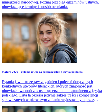
mniejszości narodowej. Poznaj przebieg egzaminów ustnych,
obowiązujące terminy i sposób oceniania.
Matura 2026 – pytania jawne na egzamin ustny z języka polskiego
Pytania jawne to zestaw zagadnień i poleceń dotyczących
konkretnych utworów literackich, których znajomość jest
obowiązkowa podczas ustnego egzaminu maturalnego z języka
polskiego. Lista ta określa jedynie zakres treści i kompetencji
sprawdzanych w pierwszym zadaniu wylosowanym przez
maturzystę w trakcie egzaminu.