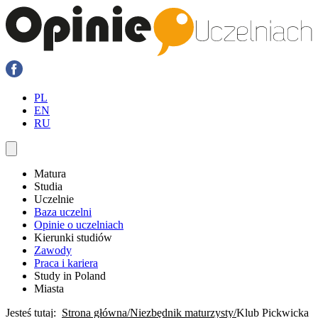
PL
EN
RU
Matura
Studia
Uczelnie
Baza uczelni
Opinie o uczelniach
Kierunki studiów
Zawody
Praca i kariera
Study in Poland
Miasta
Jesteś tutaj:
Strona główna
Niezbędnik maturzysty
Klub Pickwicka