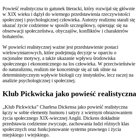
Powieść realistyczna to gatunek literacki, który rozwijał się głównie
w XIX wieku i dążył do wiernego przedstawienia rzeczywistości
społecznej i psychologicznej człowieka. Autorzy realizmu starali się
ukazać życie codzienne w sposób szczegółowy, opierając się na
obserwacji społeczeństwa, obyczajów, konfliktów i charakterów
bohaterów.
W powieści realistycznej ważne jest przedstawienie postaci
wielowymiarowych, które podejmują decyzje w oparciu o
racjonalne motywy, a także ukazanie wpływu środowiska
społecznego i ekonomicznego na los człowieka. W przeciwieństwie
do naturalizmu, realizm nie koncentruje się aż tak silnie na
deterministycznym wpływie biologii czy instynktów, lecz raczej na
analizie psychologicznej i społecznej.
Klub Pickwicka jako powieść realistyczna
„Klub Pickwicka” Charlesa Dickensa jako powieść realistyczna
łączy w sobie elementy humoru i satyry z wiernym obrazowaniem
życia społecznego XIX-wiecznej Anglii. Dickens dokładnie
przedstawia codzienne zwyczaje, zachowania ludzi różnych klas
społecznych oraz funkcjonowanie systemu prawnego i życia
miejskiego i wiejskiego.