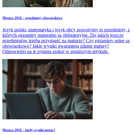
Matura 2026 – przedmioty obowiązkowe
Język polski, matematyka i język obcy nowożytny to przedmioty, z
których egzaminy maturalne są obligatoryjne. Do jakich jeszcze
przedmiotów trzeba przystąpić na maturze? Czy egzaminy ustne są
obowiązkowe? Jakie wyniki gwarantują zdanie matury?
Odpowiedzi na te pytania szukaj w poniższym artykule.
Matura 2026 – kiedy wyniki matur?