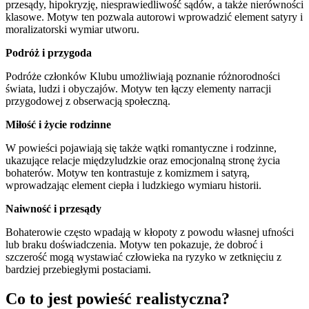
przesądy, hipokryzję, niesprawiedliwość sądów, a także nierówności
klasowe. Motyw ten pozwala autorowi wprowadzić element satyry i
moralizatorski wymiar utworu.
Podróż i przygoda
Podróże członków Klubu umożliwiają poznanie różnorodności
świata, ludzi i obyczajów. Motyw ten łączy elementy narracji
przygodowej z obserwacją społeczną.
Miłość i życie rodzinne
W powieści pojawiają się także wątki romantyczne i rodzinne,
ukazujące relacje międzyludzkie oraz emocjonalną stronę życia
bohaterów. Motyw ten kontrastuje z komizmem i satyrą,
wprowadzając element ciepła i ludzkiego wymiaru historii.
Naiwność i przesądy
Bohaterowie często wpadają w kłopoty z powodu własnej ufności
lub braku doświadczenia. Motyw ten pokazuje, że dobroć i
szczerość mogą wystawiać człowieka na ryzyko w zetknięciu z
bardziej przebiegłymi postaciami.
Co to jest powieść realistyczna?