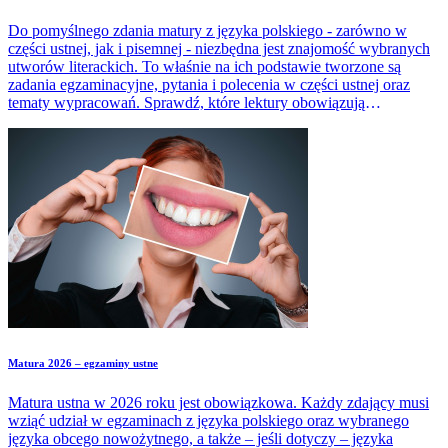
Do pomyślnego zdania matury z języka polskiego - zarówno w
części ustnej, jak i pisemnej - niezbędna jest znajomość wybranych
utworów literackich. To właśnie na ich podstawie tworzone są
zadania egzaminacyjne, pytania i polecenia w części ustnej oraz
tematy wypracowań. Sprawdź, które lektury obowiązują
maturzystów w zależności od tego, czy podchodzą do egzaminu
pisemnego na poziomie podstawowym, czy rozszerzonym.
Matura 2026 – egzaminy ustne
Matura ustna w 2026 roku jest obowiązkowa. Każdy zdający musi
wziąć udział w egzaminach z języka polskiego oraz wybranego
języka obcego nowożytnego, a także – jeśli dotyczy – języka