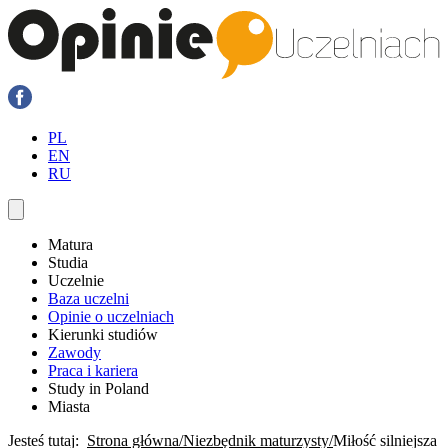
PL
EN
RU
Matura
Studia
Uczelnie
Baza uczelni
Opinie o uczelniach
Kierunki studiów
Zawody
Praca i kariera
Study in Poland
Miasta
Jesteś tutaj:
Strona główna
Niezbędnik maturzysty
Miłość silniejsza