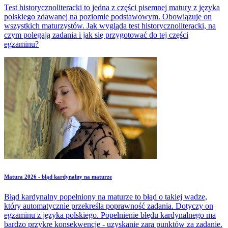
Test historycznoliteracki to jedna z części pisemnej matury z języka
polskiego zdawanej na poziomie podstawowym. Obowiązuje on
wszystkich maturzystów. Jak wygląda test historycznoliteracki, na
czym polegają zadania i jak się przygotować do tej części
egzaminu?
Matura 2026 - błąd kardynalny na maturze
Błąd kardynalny popełniony na maturze to błąd o takiej wadze,
który automatycznie przekreśla poprawność zadania. Dotyczy on
egzaminu z języka polskiego. Popełnienie błędu kardynalnego ma
bardzo przykre konsekwencje - uzyskanie zara punktów za zadanie.