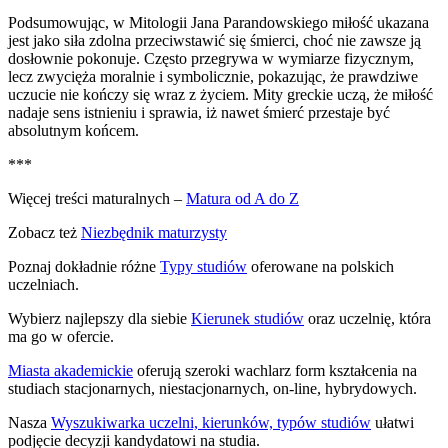
Podsumowując, w Mitologii
Jana Parandowskiego miłość ukazana
jest jako siła zdolna przeciwstawić się śmierci, choć nie zawsze ją
dosłownie pokonuje. Często przegrywa w wymiarze fizycznym,
lecz zwycięża moralnie i symbolicznie, pokazując, że prawdziwe
uczucie nie kończy się wraz z życiem. Mity greckie uczą, że miłość
nadaje sens istnieniu i sprawia, iż nawet śmierć przestaje być
absolutnym końcem.
***
Więcej treści maturalnych –
Matura od A do Z
Zobacz też
Niezbędnik maturzysty
Poznaj dokładnie różne
Typy studiów
oferowane na polskich
uczelniach.
Wybierz najlepszy dla siebie
Kierunek studiów
oraz uczelnię, która
ma go w ofercie.
Miasta akademickie
oferują szeroki wachlarz form kształcenia na
studiach stacjonarnych, niestacjonarnych, on-line, hybrydowych.
Nasza
Wyszukiwarka uczelni, kierunków, typów studiów
ułatwi
podjęcie decyzji kandydatowi na studia.