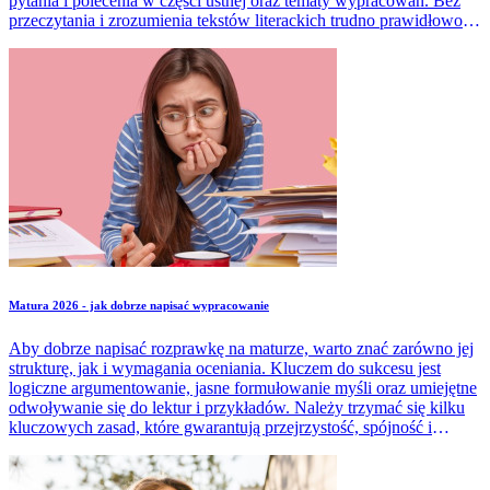
pytania i polecenia w części ustnej oraz tematy wypracowań. Bez
przeczytania i zrozumienia tekstów literackich trudno prawidłowo
analizować motywy czy odwoływać się do zachowań i wyborów
bohaterów.
Matura 2026 - jak dobrze napisać wypracowanie
Aby dobrze napisać rozprawkę na maturze, warto znać zarówno jej
strukturę, jak i wymagania oceniania. Kluczem do sukcesu jest
logiczne argumentowanie, jasne formułowanie myśli oraz umiejętne
odwoływanie się do lektur i przykładów. Należy trzymać się kilku
kluczowych zasad, które gwarantują przejrzystość, spójność i
spełnienie kryteriów oceniania. Dowiedz się, jakie elementy
powinna zawierać praca, do czego powinna się odwoływać, jaka
ma być jej minimalna długość.