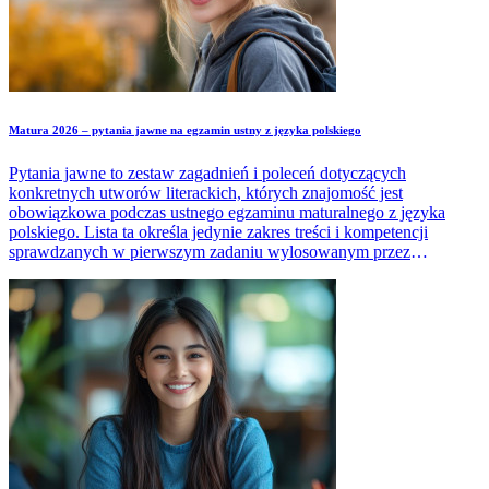
Matura 2026 – pytania jawne na egzamin ustny z języka polskiego
Pytania jawne to zestaw zagadnień i poleceń dotyczących
konkretnych utworów literackich, których znajomość jest
obowiązkowa podczas ustnego egzaminu maturalnego z języka
polskiego. Lista ta określa jedynie zakres treści i kompetencji
sprawdzanych w pierwszym zadaniu wylosowanym przez
maturzystę w trakcie egzaminu.