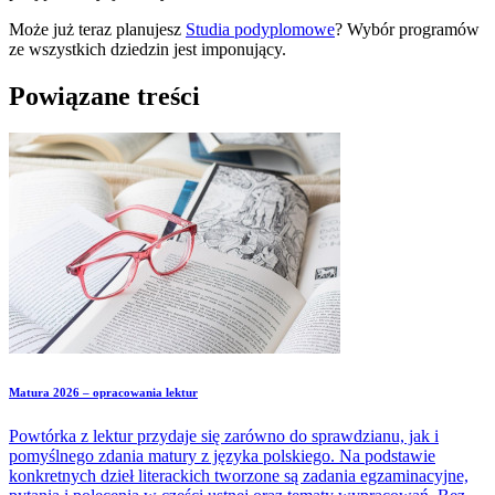
Może już teraz planujesz
Studia podyplomowe
? Wybór programów
ze wszystkich dziedzin jest imponujący.
Powiązane treści
Matura 2026 – opracowania lektur
Powtórka z lektur przydaje się zarówno do sprawdzianu, jak i
pomyślnego zdania matury z języka polskiego. Na podstawie
konkretnych dzieł literackich tworzone są zadania egzaminacyjne,