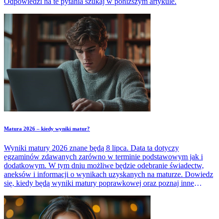
Odpowiedzi na te pytania szukaj w poniższym artykule.
Matura 2026 – kiedy wyniki matur?
Wyniki matury 2026 znane będą 8 lipca. Data ta dotyczy
egzaminów zdawanych zarówno w terminie podstawowym jak i
dodatkowym. W tym dniu możliwe będzie odebranie świadectw,
aneksów i informacji o wynikach uzyskanych na maturze. Dowiedz
się, kiedy będą wyniki matury poprawkowej oraz poznaj inne
ważne terminy związane z maturą 2026.