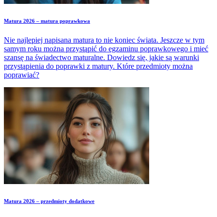
Matura 2026 – matura poprawkowa
Nie najlepiej napisana matura to nie koniec świata. Jeszcze w tym
samym roku można przystąpić do egzaminu poprawkowego i mieć
szansę na świadectwo maturalne. Dowiedz się, jakie są warunki
przystąpienia do poprawki z matury. Które przedmioty można
poprawiać?
Matura 2026 – przedmioty dodatkowe