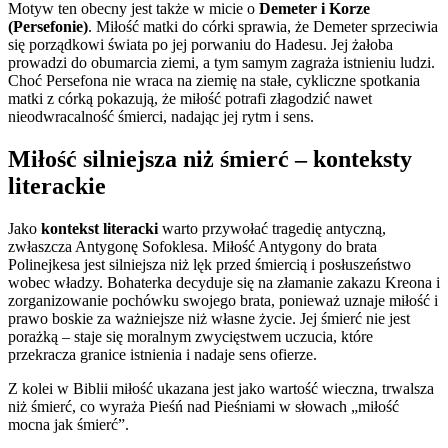
Motyw ten obecny jest także w micie o
Demeter i Korze
(Persefonie)
. Miłość matki do córki sprawia, że Demeter sprzeciwia
się porządkowi świata po jej porwaniu do Hadesu. Jej żałoba
prowadzi do obumarcia ziemi, a tym samym zagraża istnieniu ludzi.
Choć Persefona nie wraca na ziemię na stałe, cykliczne spotkania
matki z córką pokazują, że miłość potrafi złagodzić nawet
nieodwracalność śmierci, nadając jej rytm i sens.
Miłość silniejsza niż śmierć – konteksty
literackie
Jako
kontekst literacki
warto przywołać tragedię antyczną,
zwłaszcza Antygonę Sofoklesa. Miłość Antygony do brata
Polinejkesa jest silniejsza niż lęk przed śmiercią i posłuszeństwo
wobec władzy. Bohaterka decyduje się na złamanie zakazu Kreona i
zorganizowanie pochówku swojego brata, ponieważ uznaje miłość i
prawo boskie za ważniejsze niż własne życie. Jej śmierć nie jest
porażką – staje się moralnym zwycięstwem uczucia, które
przekracza granice istnienia i nadaje sens ofierze.
Z kolei w Biblii miłość ukazana jest jako wartość wieczna, trwalsza
niż śmierć, co wyraża Pieśń nad Pieśniami w słowach „miłość
mocna jak śmierć”.