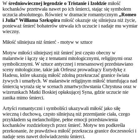
W
średniowiecznej legendzie o Tristanie i Izoldzie
miłość
kochanków przetrwała nawet po ich śmierci, stając się symbolem
uczucia absolutnego. Również w dramacie romantycznym
„Romeo
i Julia” Williama Szekspira
miłość okazuje się silniejsza niż życie,
ponieważ śmierć bohaterów utrwala ich uczucie i nadaje mu wymiar
wieczny.
Miłość silniejsza niż śmierć - motyw w sztuce
Motyw miłości silniejszej niż śmierć jest często obecny w
malarstwie i łączy się z tematami mitologicznymi, religijnymi oraz
symbolicznymi. W sztuce antycznej i renesansowej przedstawiano
sceny mitologiczne, takie jak Orfeusz prowadzący Eurydykę z
Hadesu, które ukazują miłość zdolną przekraczać granice świata
żywych i umarłych. W malarstwie religijnym miłość triumfująca nad
śmiercią wyraża się w scenach zmartwychwstania Chrystusa oraz w
wizerunkach Matki Boskiej opłakującej Syna, gdzie uczucie nie
zanika mimo śmierci.
Artyści romantyczni i symboliści ukazywali miłość jako siłę
wieczną i duchową, często silniejszą niż przemijanie ciała, czego
przykładem są melancholijne, pełne emocji przedstawienia
kochanków rozdzielonych przez śmierć. Motyw ten podkreśla
przekonanie, że prawdziwa miłość przekracza granice doczesności i
nadaje sens nawet doświadczeniu śmierci.