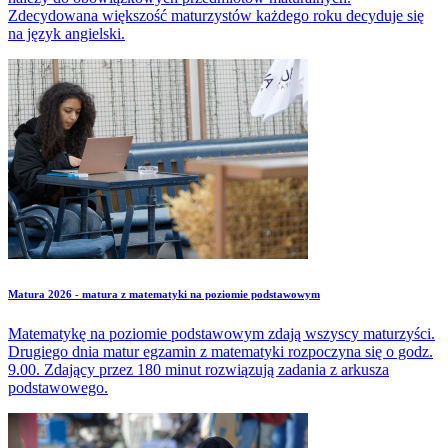
Zdecydowana większość maturzystów każdego roku decyduje się
na język angielski.
Matura 2026 - matura z matematyki na poziomie podstawowym
Matematykę na poziomie podstawowym zdają wszyscy maturzyści.
Drugiego dnia matur egzamin z matematyki rozpoczyna się o godz.
9.00. Zdający przez 180 minut rozwiązują zadania z arkusza
podstawowego.