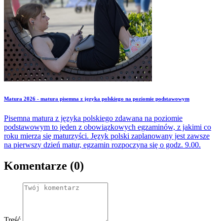
Matura 2026 - matura pisemna z języka polskiego na poziomie podstawowym
Pisemna matura z języka polskiego zdawana na poziomie
podstawowym to jeden z obowiązkowych egzaminów, z jakimi co
roku mierzą się maturzyści. Język polski zaplanowany jest zawsze
na pierwszy dzień matur, egzamin rozpoczyna się o godz. 9.00.
Komentarze (0)
Treść