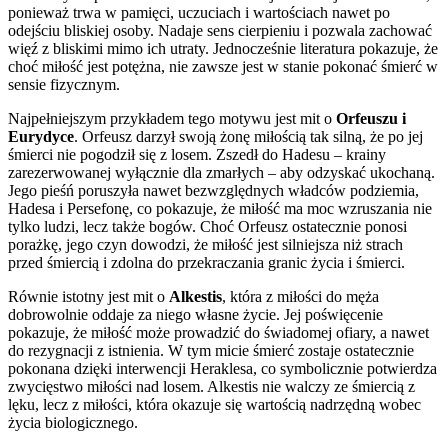
ponieważ trwa w pamięci, uczuciach i wartościach nawet po
odejściu bliskiej osoby. Nadaje sens cierpieniu i pozwala zachować
więź z bliskimi mimo ich utraty. Jednocześnie literatura pokazuje, że
choć miłość jest potężna, nie zawsze jest w stanie pokonać śmierć w
sensie fizycznym.
Najpełniejszym przykładem tego motywu jest mit o
Orfeuszu i
Eurydyce
. Orfeusz darzył swoją żonę miłością tak silną, że po jej
śmierci nie pogodził się z losem. Zszedł do Hadesu – krainy
zarezerwowanej wyłącznie dla zmarłych – aby odzyskać ukochaną.
Jego pieśń poruszyła nawet bezwzględnych władców podziemia,
Hadesa i Persefonę, co pokazuje, że miłość ma moc wzruszania nie
tylko ludzi, lecz także bogów. Choć Orfeusz ostatecznie ponosi
porażkę, jego czyn dowodzi, że miłość jest silniejsza niż strach
przed śmiercią i zdolna do przekraczania granic życia i śmierci.
Równie istotny jest mit o
Alkestis
, która z miłości do męża
dobrowolnie oddaje za niego własne życie. Jej poświęcenie
pokazuje, że miłość może prowadzić do świadomej ofiary, a nawet
do rezygnacji z istnienia. W tym micie śmierć zostaje ostatecznie
pokonana dzięki interwencji Heraklesa, co symbolicznie potwierdza
zwycięstwo miłości nad losem. Alkestis nie walczy ze śmiercią z
lęku, lecz z miłości, która okazuje się wartością nadrzędną wobec
życia biologicznego.