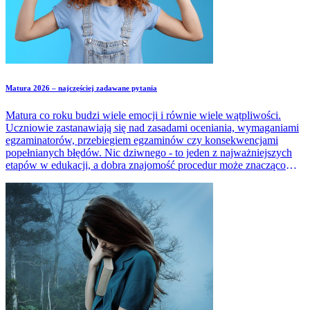
Matura 2026 – najczęściej zadawane pytania
Matura co roku budzi wiele emocji i równie wiele wątpliwości.
Uczniowie zastanawiają się nad zasadami oceniania, wymaganiami
egzaminatorów, przebiegiem egzaminów czy konsekwencjami
popełnianych błędów. Nic dziwnego - to jeden z najważniejszych
etapów w edukacji, a dobra znajomość procedur może znacząco
zmniejszyć stres. W artykule zebraliśmy najczęściej pojawiające się
pytania dotyczące matury i udzieliliśmy na nie prostych, rzetelnych
odpowiedzi.