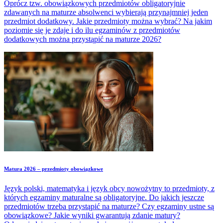
Oprócz tzw. obowiązkowych przedmiotów obligatoryjnie
zdawanych na maturze absolwenci wybierają przynajmniej jeden
przedmiot dodatkowy. Jakie przedmioty można wybrać? Na jakim
poziomie się je zdaje i do ilu egzaminów z przedmiotów
dodatkowych można przystąpić na maturze 2026?
Matura 2026 – przedmioty obowiązkowe
Język polski, matematyka i język obcy nowożytny to przedmioty, z
których egzaminy maturalne są obligatoryjne. Do jakich jeszcze
przedmiotów trzeba przystąpić na maturze? Czy egzaminy ustne są
obowiązkowe? Jakie wyniki gwarantują zdanie matury?