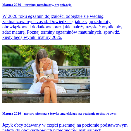
Matura 2026 – terminy, przedmioty, organizacja
W 2026 roku egzamin dojrzałości odbędzie się według
zaktualizowanych zasad. Dowiedz się, jakie są przedmioty
obowiązkowe i dodatkowe oraz jakie należy uzyskać wynik, aby
zdać maturę. Poznaj terminy egzaminów maturalnych, sprawdź,
kiedy będą wyniki matury 2026.
Matura 2026 - matura pisemna z języka angielskiego na poziomie podstawowym
Język obcy zdawany w części pisemnej na poziomie podstawowym
należy do obowiązkowych przedmiotów maturalnych.