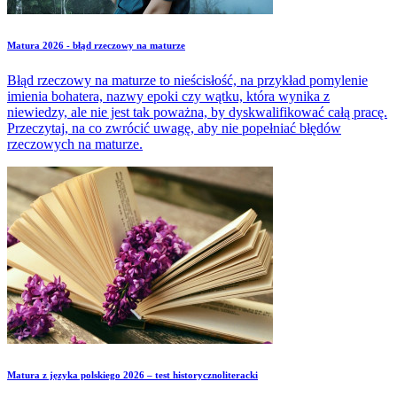
Matura 2026 - błąd rzeczowy na maturze
Błąd rzeczowy na maturze to nieścisłość, na przykład pomylenie
imienia bohatera, nazwy epoki czy wątku, która wynika z
niewiedzy, ale nie jest tak poważna, by dyskwalifikować całą pracę.
Przeczytaj, na co zwrócić uwagę, aby nie popełniać błędów
rzeczowych na maturze.
Matura z języka polskiego 2026 – test historycznoliteracki