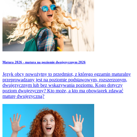
Matura 2026 - matura na poziomie dwujęzycznym 2026
Język obcy nowożytny to przedmiot, z którego egzamin maturalny
przeprowadzany jest na poziomie podstawowym, rozszerzonym,
dwujęzycznym lub bez wskazywania poziomu. Kogo dotyczy
poziom dwujęzyczny? Kto może, a kto ma obowiązek zdawać
maturę dwujęzyczną?