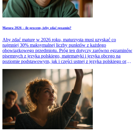
Matura 2026 – ile procent, żeby zdać egzamin?
Aby zdać maturę w 2026 roku, maturzysta musi uzyskać co
najmniej 30% maksymalnej liczby punktów z każdego
obowiązkowego przedmiotu. Próg ten dotyczy zarówno egzaminów
pisemnych z języka polskiego, matematyki i języka obcego na
poziomie podstawowym, jak i części ustnej z języka polskiego oraz
języka obcego. Czy jednak samo osiągnięcie tego wyniku
wystarczy do zdobycia świadectwa dojrzałości? Sprawdź, jakie
dodatkowe warunki trzeba spełnić, by pomyślnie zdać maturę 2026.