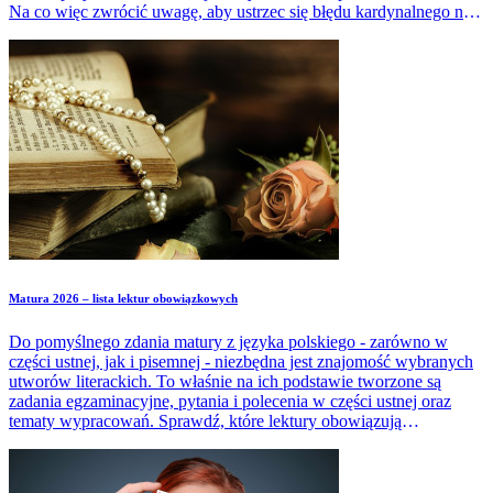
Na co więc zwrócić uwagę, aby ustrzec się błędu kardynalnego na
maturze? Czy popełnienie błędu kardynalnego jest równoznaczne z
niezdaniem matury?
Matura 2026 – lista lektur obowiązkowych
Do pomyślnego zdania matury z języka polskiego - zarówno w
części ustnej, jak i pisemnej - niezbędna jest znajomość wybranych
utworów literackich. To właśnie na ich podstawie tworzone są
zadania egzaminacyjne, pytania i polecenia w części ustnej oraz
tematy wypracowań. Sprawdź, które lektury obowiązują
maturzystów w zależności od tego, czy podchodzą do egzaminu
pisemnego na poziomie podstawowym, czy rozszerzonym.