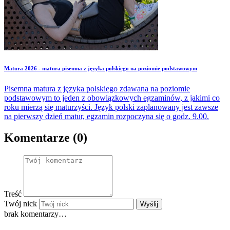
Matura 2026 - matura pisemna z języka polskiego na poziomie podstawowym
Pisemna matura z języka polskiego zdawana na poziomie
podstawowym to jeden z obowiązkowych egzaminów, z jakimi co
roku mierzą się maturzyści. Język polski zaplanowany jest zawsze
na pierwszy dzień matur, egzamin rozpoczyna się o godz. 9.00.
Komentarze (0)
Treść
Twój nick
Wyślij
brak komentarzy…