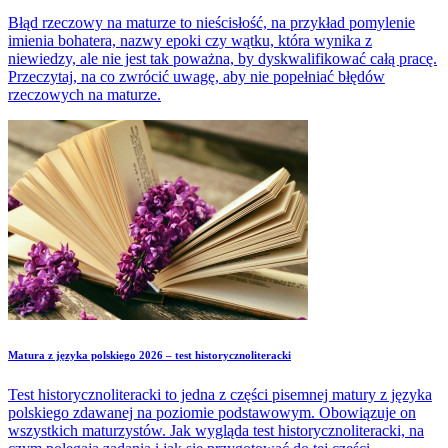
Błąd rzeczowy na maturze to nieścisłość, na przykład pomylenie
imienia bohatera, nazwy epoki czy wątku, która wynika z
niewiedzy, ale nie jest tak poważna, by dyskwalifikować całą pracę.
Przeczytaj, na co zwrócić uwagę, aby nie popełniać błędów
rzeczowych na maturze.
Matura z języka polskiego 2026 – test historycznoliteracki
Test historycznoliteracki to jedna z części pisemnej matury z języka
polskiego zdawanej na poziomie podstawowym. Obowiązuje on
wszystkich maturzystów. Jak wygląda test historycznoliteracki, na