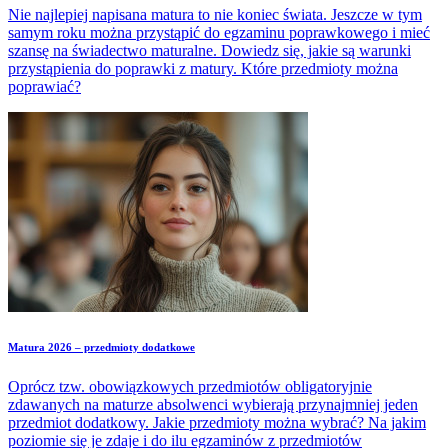
Nie najlepiej napisana matura to nie koniec świata. Jeszcze w tym
samym roku można przystąpić do egzaminu poprawkowego i mieć
szansę na świadectwo maturalne. Dowiedz się, jakie są warunki
przystąpienia do poprawki z matury. Które przedmioty można
poprawiać?
Matura 2026 – przedmioty dodatkowe
Oprócz tzw. obowiązkowych przedmiotów obligatoryjnie
zdawanych na maturze absolwenci wybierają przynajmniej jeden
przedmiot dodatkowy. Jakie przedmioty można wybrać? Na jakim
poziomie się je zdaje i do ilu egzaminów z przedmiotów