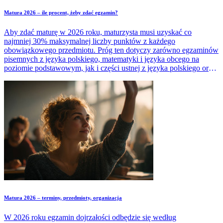
Matura 2026 – ile procent, żeby zdać egzamin?
Aby zdać maturę w 2026 roku, maturzysta musi uzyskać co
najmniej 30% maksymalnej liczby punktów z każdego
obowiązkowego przedmiotu. Próg ten dotyczy zarówno egzaminów
pisemnych z języka polskiego, matematyki i języka obcego na
poziomie podstawowym, jak i części ustnej z języka polskiego oraz
języka obcego. Czy jednak samo osiągnięcie tego wyniku
wystarczy do zdobycia świadectwa dojrzałości? Sprawdź, jakie
dodatkowe warunki trzeba spełnić, by pomyślnie zdać maturę 2026.
Matura 2026 – terminy, przedmioty, organizacja
W 2026 roku egzamin dojrzałości odbędzie się według