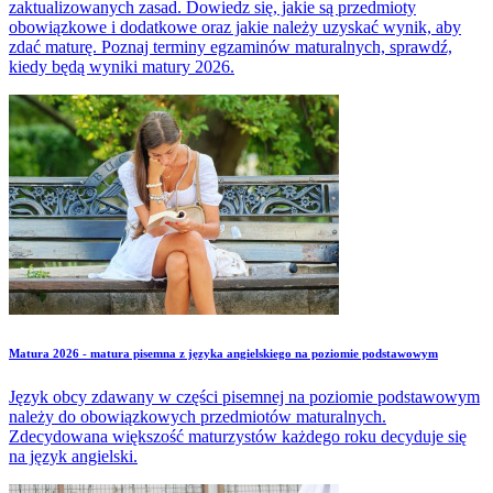
zaktualizowanych zasad. Dowiedz się, jakie są przedmioty
obowiązkowe i dodatkowe oraz jakie należy uzyskać wynik, aby
zdać maturę. Poznaj terminy egzaminów maturalnych, sprawdź,
kiedy będą wyniki matury 2026.
Matura 2026 - matura pisemna z języka angielskiego na poziomie podstawowym
Język obcy zdawany w części pisemnej na poziomie podstawowym
należy do obowiązkowych przedmiotów maturalnych.
Zdecydowana większość maturzystów każdego roku decyduje się
na język angielski.