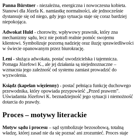
Panna Bürstner
- niezależna, energiczna i nowoczesna kobieta.
Stanowi dla Józefa K. namiastkę normalności, ale jednocześnie
dystansuje się od niego, gdy jego sytuacja staje się coraz bardziej
niepokojąca.
Adwokat Huld
- chorowity, wpływowy prawnik, który zna
mechanizmy sądu, lecz nie potrafi realnie pomóc swojemu
klientowi. Symbolizuje pozorną nadzieję oraz iluzję sprawiedliwości
w świecie opanowanym przez biurokrację.
Leni
- służąca adwokata, postać uwodzicielska i tajemnicza.
Pomaga Józefowi K., ale jej działania są niejednoznaczne –
wzmacnia jego zależność od systemu zamiast prowadzić do
wyzwolenia.
Ksiądz (kapelan więzienny)
- postać pełniąca funkcję duchowego
przewodnika, który opowiada przypowieść „Przed prawem”.
Uświadamia Józefowi K. beznadziejność jego sytuacji i niemożność
dotarcia do prawdy.
Proces – motywy literackie
Motyw sądu i procesu
– sąd symbolizuje bezosobową, totalną
władzę, której zasad nie da się poznać ani zrozumieć. Proces staje