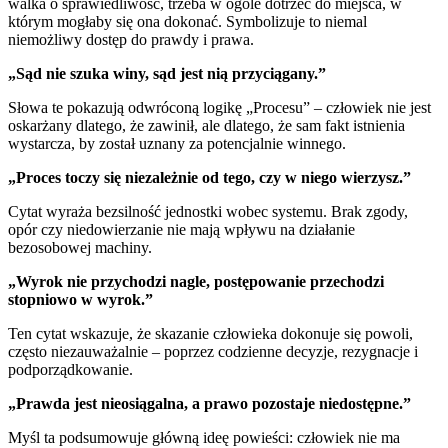
walka o sprawiedliwość, trzeba w ogóle dotrzeć do miejsca, w
którym mogłaby się ona dokonać. Symbolizuje to niemal
niemożliwy dostęp do prawdy i prawa.
„Sąd nie szuka winy, sąd jest nią przyciągany.”
Słowa te pokazują odwróconą logikę „Procesu” – człowiek nie jest
oskarżany dlatego, że zawinił, ale dlatego, że sam fakt istnienia
wystarcza, by został uznany za potencjalnie winnego.
„Proces toczy się niezależnie od tego, czy w niego wierzysz.”
Cytat wyraża bezsilność jednostki wobec systemu. Brak zgody,
opór czy niedowierzanie nie mają wpływu na działanie
bezosobowej machiny.
„Wyrok nie przychodzi nagle, postępowanie przechodzi
stopniowo w wyrok.”
Ten cytat wskazuje, że skazanie człowieka dokonuje się powoli,
często niezauważalnie – poprzez codzienne decyzje, rezygnacje i
podporządkowanie.
„Prawda jest nieosiągalna, a prawo pozostaje niedostępne.”
Myśl ta podsumowuje główną ideę powieści: człowiek nie ma