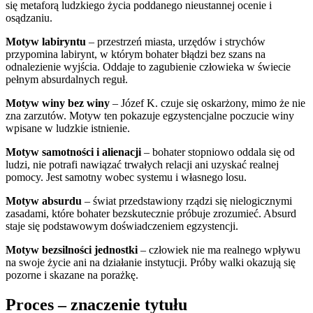
się metaforą ludzkiego życia poddanego nieustannej ocenie i
osądzaniu.
Motyw labiryntu
– przestrzeń miasta, urzędów i strychów
przypomina labirynt, w którym bohater błądzi bez szans na
odnalezienie wyjścia. Oddaje to zagubienie człowieka w świecie
pełnym absurdalnych reguł.
Motyw winy bez winy
– Józef K. czuje się oskarżony, mimo że nie
zna zarzutów. Motyw ten pokazuje egzystencjalne poczucie winy
wpisane w ludzkie istnienie.
Motyw samotności i alienacji
– bohater stopniowo oddala się od
ludzi, nie potrafi nawiązać trwałych relacji ani uzyskać realnej
pomocy. Jest samotny wobec systemu i własnego losu.
Motyw absurdu
– świat przedstawiony rządzi się nielogicznymi
zasadami, które bohater bezskutecznie próbuje zrozumieć. Absurd
staje się podstawowym doświadczeniem egzystencji.
Motyw bezsilności jednostki
– człowiek nie ma realnego wpływu
na swoje życie ani na działanie instytucji. Próby walki okazują się
pozorne i skazane na porażkę.
Proces – znaczenie tytułu