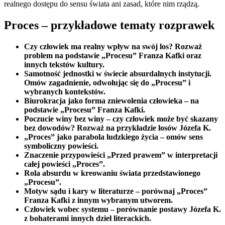
realnego dostępu do sensu świata ani zasad, które nim rządzą.
Proces – przykładowe tematy rozprawek
Czy człowiek ma realny wpływ na swój los? Rozważ
problem na podstawie „Procesu” Franza Kafki oraz
innych tekstów kultury.
Samotność jednostki w świecie absurdalnych instytucji.
Omów zagadnienie, odwołując się do „Procesu” i
wybranych kontekstów.
Biurokracja jako forma zniewolenia człowieka – na
podstawie „Procesu” Franza Kafki.
Poczucie winy bez winy – czy człowiek może być skazany
bez dowodów? Rozważ na przykładzie losów Józefa K.
„Proces” jako parabola ludzkiego życia – omów sens
symboliczny powieści.
Znaczenie przypowieści „Przed prawem” w interpretacji
całej powieści „Proces”.
Rola absurdu w kreowaniu świata przedstawionego
„Procesu”.
Motyw sądu i kary w literaturze – porównaj „Proces”
Franza Kafki z innym wybranym utworem.
Człowiek wobec systemu – porównanie postawy Józefa K.
z bohaterami innych dzieł literackich.