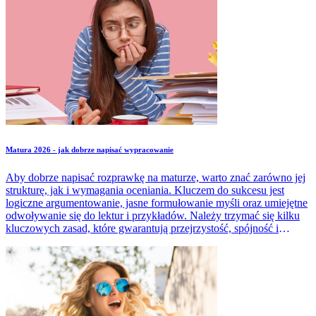
Matura 2026 - jak dobrze napisać wypracowanie
Aby dobrze napisać rozprawkę na maturze, warto znać zarówno jej
strukturę, jak i wymagania oceniania. Kluczem do sukcesu jest
logiczne argumentowanie, jasne formułowanie myśli oraz umiejętne
odwoływanie się do lektur i przykładów. Należy trzymać się kilku
kluczowych zasad, które gwarantują przejrzystość, spójność i
spełnienie kryteriów oceniania. Dowiedz się, jakie elementy
powinna zawierać praca, do czego powinna się odwoływać, jaka
ma być jej minimalna długość.