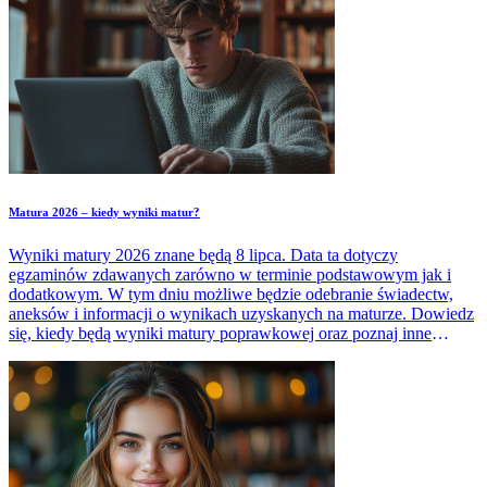
Matura 2026 – kiedy wyniki matur?
Wyniki matury 2026 znane będą 8 lipca. Data ta dotyczy
egzaminów zdawanych zarówno w terminie podstawowym jak i
dodatkowym. W tym dniu możliwe będzie odebranie świadectw,
aneksów i informacji o wynikach uzyskanych na maturze. Dowiedz
się, kiedy będą wyniki matury poprawkowej oraz poznaj inne
ważne terminy związane z maturą 2026.