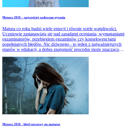
Matura 2026 – najczęściej zadawane pytania
Matura co roku budzi wiele emocji i równie wiele wątpliwości.
Uczniowie zastanawiają się nad zasadami oceniania, wymaganiami
egzaminatorów, przebiegiem egzaminów czy konsekwencjami
popełnianych błędów. Nic dziwnego - to jeden z najważniejszych
etapów w edukacji, a dobra znajomość procedur może znacząco
zmniejszyć stres. W artykule zebraliśmy najczęściej pojawiające się
pytania dotyczące matury i udzieliliśmy na nie prostych, rzetelnych
odpowiedzi.
Matura 2026 - błąd rzeczowy na maturze