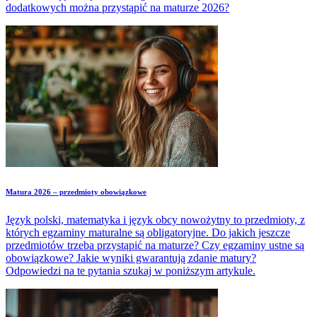
dodatkowych można przystąpić na maturze 2026?
Matura 2026 – przedmioty obowiązkowe
Język polski, matematyka i język obcy nowożytny to przedmioty, z
których egzaminy maturalne są obligatoryjne. Do jakich jeszcze
przedmiotów trzeba przystąpić na maturze? Czy egzaminy ustne są
obowiązkowe? Jakie wyniki gwarantują zdanie matury?
Odpowiedzi na te pytania szukaj w poniższym artykule.