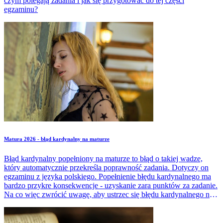
czym polegają zadania i jak się przygotować do tej części
egzaminu?
Matura 2026 - błąd kardynalny na maturze
Błąd kardynalny popełniony na maturze to błąd o takiej wadze,
który automatycznie przekreśla poprawność zadania. Dotyczy on
egzaminu z języka polskiego. Popełnienie błędu kardynalnego ma
bardzo przykre konsekwencje - uzyskanie zara punktów za zadanie.
Na co więc zwrócić uwagę, aby ustrzec się błędu kardynalnego na
maturze? Czy popełnienie błędu kardynalnego jest równoznaczne z
niezdaniem matury?