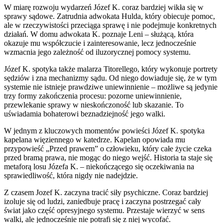
W miarę rozwoju wydarzeń Józef K. coraz bardziej wikła się w
sprawy sądowe. Zatrudnia adwokata Hulda, który obiecuje pomoc,
ale w rzeczywistości przeciąga sprawę i nie podejmuje konkretnych
działań. W domu adwokata K. poznaje Leni – służącą, która
okazuje mu współczucie i zainteresowanie, lecz jednocześnie
wzmacnia jego zależność od iluzorycznej pomocy systemu.
Józef K. spotyka także malarza Titorellego, który wykonuje portrety
sędziów i zna mechanizmy sądu. Od niego dowiaduje się, że w tym
systemie nie istnieje prawdziwe uniewinnienie – możliwe są jedynie
trzy formy zakończenia procesu: pozorne uniewinnienie,
przewlekanie sprawy w nieskończoność lub skazanie. To
uświadamia bohaterowi beznadziejność jego walki.
W jednym z kluczowych momentów powieści Józef K. spotyka
kapelana więziennego w katedrze. Kapelan opowiada mu
przypowieść „Przed prawem” o człowieku, który całe życie czeka
przed bramą prawa, nie mogąc do niego wejść. Historia ta staje się
metaforą losu Józefa K. – niekończącego się oczekiwania na
sprawiedliwość, która nigdy nie nadejdzie.
Z czasem Jozef K. zaczyna tracić siły psychiczne. Coraz bardziej
izoluje się od ludzi, zaniedbuje pracę i zaczyna postrzegać cały
świat jako część opresyjnego systemu. Przestaje wierzyć w sens
walki, ale jednocześnie nie potrafi się z niej wycofać.