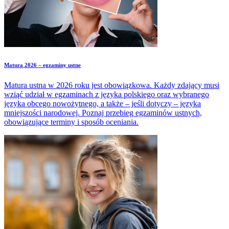
Matura 2026 – egzaminy ustne
Matura ustna w 2026 roku jest obowiązkowa. Każdy zdający musi
wziąć udział w egzaminach z języka polskiego oraz wybranego
języka obcego nowożytnego, a także – jeśli dotyczy – języka
mniejszości narodowej. Poznaj przebieg egzaminów ustnych,
obowiązujące terminy i sposób oceniania.