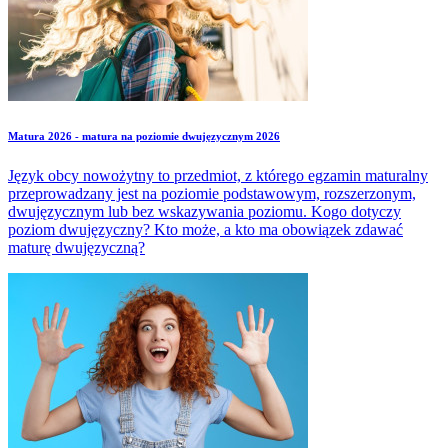
Matura 2026 - matura na poziomie dwujęzycznym 2026
Język obcy nowożytny to przedmiot, z którego egzamin maturalny
przeprowadzany jest na poziomie podstawowym, rozszerzonym,
dwujęzycznym lub bez wskazywania poziomu. Kogo dotyczy
poziom dwujęzyczny? Kto może, a kto ma obowiązek zdawać
maturę dwujęzyczną?