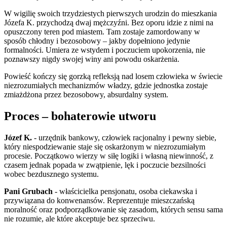
W wigilię swoich trzydziestych pierwszych urodzin do mieszkania
Józefa K. przychodzą dwaj mężczyźni. Bez oporu idzie z nimi na
opuszczony teren pod miastem. Tam zostaje zamordowany w
sposób chłodny i bezosobowy – jakby dopełniono jedynie
formalności. Umiera ze wstydem i poczuciem upokorzenia, nie
poznawszy nigdy swojej winy ani powodu oskarżenia.
Powieść kończy się gorzką refleksją nad losem człowieka w świecie
niezrozumiałych mechanizmów władzy, gdzie jednostka zostaje
zmiażdżona przez bezosobowy, absurdalny system.
Proces – bohaterowie utworu
Józef K.
- urzędnik bankowy, człowiek racjonalny i pewny siebie,
który niespodziewanie staje się oskarżonym w niezrozumiałym
procesie. Początkowo wierzy w siłę logiki i własną niewinność, z
czasem jednak popada w zwątpienie, lęk i poczucie bezsilności
wobec bezdusznego systemu.
Pani Grubach
- właścicielka pensjonatu, osoba ciekawska i
przywiązana do konwenansów. Reprezentuje mieszczańską
moralność oraz podporządkowanie się zasadom, których sensu sama
nie rozumie, ale które akceptuje bez sprzeciwu.