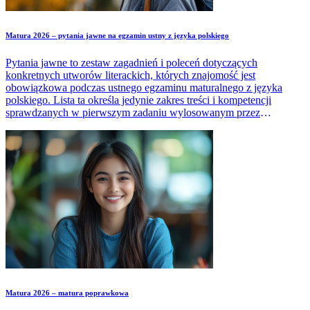
Matura 2026 – pytania jawne na egzamin ustny z języka polskiego
Pytania jawne to zestaw zagadnień i poleceń dotyczących
konkretnych utworów literackich, których znajomość jest
obowiązkowa podczas ustnego egzaminu maturalnego z języka
polskiego. Lista ta określa jedynie zakres treści i kompetencji
sprawdzanych w pierwszym zadaniu wylosowanym przez
maturzystę w trakcie egzaminu.
Matura 2026 – matura poprawkowa