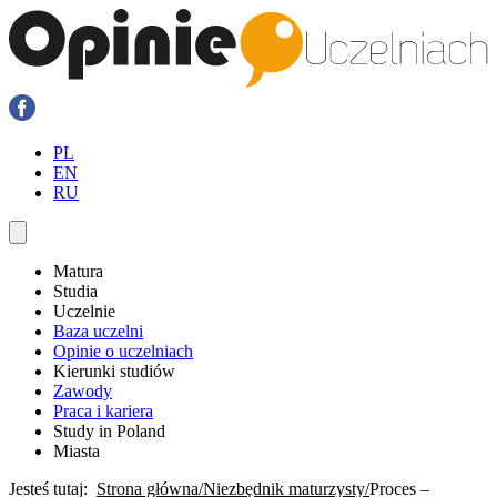
PL
EN
RU
Matura
Studia
Uczelnie
Baza uczelni
Opinie o uczelniach
Kierunki studiów
Zawody
Praca i kariera
Study in Poland
Miasta
Jesteś tutaj:
Strona główna
Niezbędnik maturzysty
Proces –