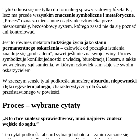
Tytuł odnosi się nie tylko do formalnej sprawy sądowej Józefa K.,
lecz ma przede wszystkim
znaczenie symboliczne i metaforyczne
.
„Proces” oznacza nieustanne osądzanie człowieka przez
niezrozumiały, bezosobowy system, którego zasad nie da się poznać
ani kontrolować.
Jest to również metafora
ludzkiego życia jako stanu
permanentnego oskarżenia
– człowiek od początku istnienia
znajduje się „pod sądem”, nawet jeśli nie zna swojej winy. Proces
symbolizuje konflikt jednostki z władzą, biurokracją i losem, a także
wewnętrzny sąd sumienia, w którym człowiek sam staje się swoim
oskarżycielem.
W szerszym sensie tytuł podkreśla atmosferę
absurdu, niepewności
i lęku egzystencjalnego
, charakterystyczną dla świata
przedstawionego w powieści.
Proces – wybrane cytaty
„Kto chce znaleźć sprawiedliwość, musi najpierw znaleźć
wejście do sądu.”
Ten cytat podkreśla absurd sytuacji bohatera – zanim zacznie się