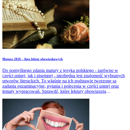
Matura 2026 – lista lektur obowiązkowych
Do pomyślnego zdania matury z języka polskiego - zarówno w
części ustnej, jak i pisemnej - niezbędna jest znajomość wybranych
utworów literackich. To właśnie na ich podstawie tworzone są
zadania egzaminacyjne, pytania i polecenia w części ustnej oraz
tematy wypracowań. Sprawdź, które lektury obowiązują
maturzystów w zależności od tego, czy podchodzą do egzaminu
pisemnego na poziomie podstawowym, czy rozszerzonym.