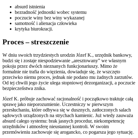
absurd istnienia
bezradność jednostki wobec systemu
poczucie winy bez winy wykazanej
samotność i alienacja człowieka
krytyka biurokracji.
Proces – streszczenie
W dniu swoich trzydziestych urodzin Józef K., urzędnik bankowy,
budzi się i zostaje niespodziewanie „aresztowany” we własnym
pokoju przez dwóch nieznanych funkcjonariuszy. Mimo że
formalnie nie trafia do więzienia, dowiaduje się, że wszczęto
przeciwko niemu proces, jednak nie podano mu żadnych zarzutów.
Od tej chwili jego życie ulega stopniowej dezorganizacji, a poczucie
bezpieczeństwa znika.
Józef K. próbuje zachować racjonalność i początkowo traktuje całą
sprawę jako nieporozumienie. Uczestniczy w pierwszym
przesłuchaniu, które odbywa się w dusznych, zatłoczonych salach
sądowych urządzonych na strychach kamienic. Już wtedy zauważa
absurd całego systemu: brak jasnych procedur, niekompetencję
urzędników i atmosferę nieustannej kontroli. W swoim
przemówieniu zachowuje się arogancko, co pogarsza jego sytuację.