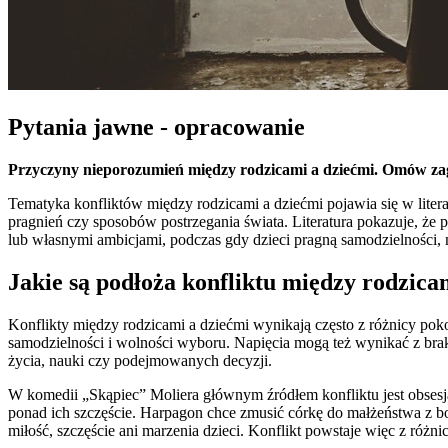
Pytania jawne - opracowanie
Przyczyny nieporozumień między rodzicami a dziećmi. Omów zag
Tematyka konfliktów między rodzicami a dziećmi pojawia się w liter
pragnień czy sposobów postrzegania świata. Literatura pokazuje, że p
lub własnymi ambicjami, podczas gdy dzieci pragną samodzielności, mi
Jakie są podłoża konfliktu między rodzica
Konflikty między rodzicami a dziećmi wynikają często z różnicy poko
samodzielności i wolności wyboru. Napięcia mogą też wynikać z bra
życia, nauki czy podejmowanych decyzji.
W komedii „Skąpiec” Moliera głównym źródłem konfliktu jest obsesja 
ponad ich szczęście. Harpagon chce zmusić córkę do małżeństwa z b
miłość, szczęście ani marzenia dzieci. Konflikt powstaje więc z różn