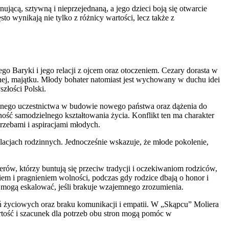
ącą, sztywną i nieprzejednaną, a jego dzieci boją się otwarcie
to wynikają nie tylko z różnicy wartości, lecz także z
o Baryki i jego relacji z ojcem oraz otoczeniem. Cezary dorasta w
znej, majątku. Młody bohater natomiast jest wychowany w duchu idei
szłości Polski.
ktywnego uczestnictwa w budowie nowego państwa oraz dążenia do
ność samodzielnego kształtowania życia. Konflikt ten ma charakter
rzebami i aspiracjami młodych.
lacjach rodzinnych. Jednocześnie wskazuje, że młode pokolenie,
rów, którzy buntują się przeciw tradycji i oczekiwaniom rodziców,
iem i pragnieniem wolności, podczas gdy rodzice dbają o honor i
 mogą eskalować, jeśli brakuje wzajemnego zrozumienia.
ń życiowych oraz braku komunikacji i empatii. W „Skąpcu” Moliera
artość i szacunek dla potrzeb obu stron mogą pomóc w