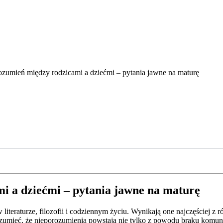
ozumień między rodzicami a dziećmi – pytania jawne na maturę
i a dziećmi – pytania jawne na maturę
literaturze, filozofii i codziennym życiu. Wynikają one najczęściej z
umieć, że nieporozumienia powstają nie tylko z powodu braku komunika