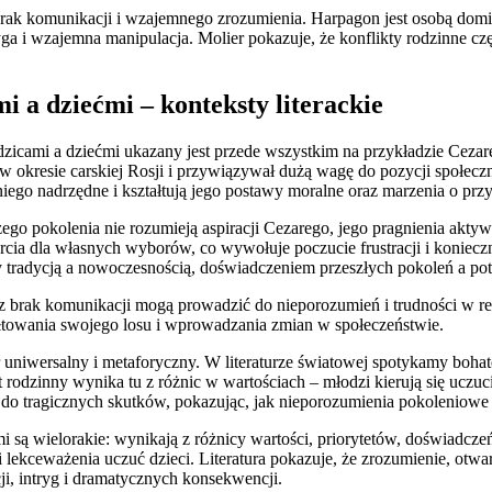
k komunikacji i wzajemnego zrozumienia. Harpagon jest osobą dominuj
ga i wzajemna manipulacja. Molier pokazuje, że konflikty rodzinne częs
 a dziećmi – konteksty literackie
icami a dziećmi ukazany jest przede wszystkim na przykładzie Cezareg
 w okresie carskiej Rosji i przywiązywał dużą wagę do pozycji społec
niego nadrzędne i kształtują jego postawy moralne oraz marzenia o przy
szego pokolenia nie rozumieją aspiracji Cezarego, jego pragnienia a
rcia dla własnych wyborów, co wywołuje poczucie frustracji i koniecz
zy tradycją a nowoczesnością, doświadczeniem przeszłych pokoleń a pot
z brak komunikacji mogą prowadzić do nieporozumień i trudności w re
ałtowania swojego losu i wprowadzania zmian w społeczeństwie.
uniwersalny i metaforyczny. W literaturze światowej spotykamy bohate
 rodzinny wynika tu z różnic w wartościach – młodzi kierują się uczuc
ą do tragicznych skutków, pokazując, jak nieporozumienia pokoleniowe
są wielorakie: wynikają z różnicy wartości, priorytetów, doświadcze
i lekceważenia uczuć dzieci. Literatura pokazuje, że zrozumienie, otw
ji, intryg i dramatycznych konsekwencji.