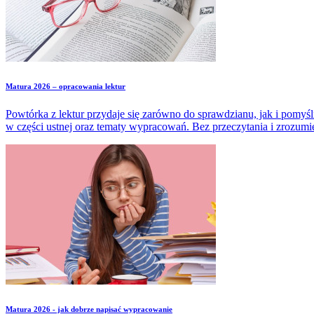
Matura 2026 – opracowania lektur
Powtórka z lektur przydaje się zarówno do sprawdzianu, jak i pomyśl
w części ustnej oraz tematy wypracowań. Bez przeczytania i zrozu
Matura 2026 - jak dobrze napisać wypracowanie