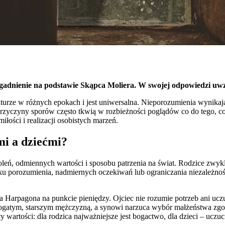
adnienie na podstawie Skąpca Moliera. W swojej odpowiedzi uwz
aturze w różnych epokach i jest uniwersalna. Nieporozumienia wynikaj
rzyczyny sporów często tkwią w rozbieżności poglądów co do tego, co jes
łości i realizacji osobistych marzeń.
mi a dziećmi?
leń, odmiennych wartości i sposobu patrzenia na świat. Rodzice zwykle
ku porozumienia, nadmiernych oczekiwań lub ograniczania niezależnoś
Harpagona na punkcie pieniędzy. Ojciec nie rozumie potrzeb ani uczuć 
ogatym, starszym mężczyzną, a synowi narzuca wybór małżeństwa zgod
icy wartości: dla rodzica najważniejsze jest bogactwo, dla dzieci – uc