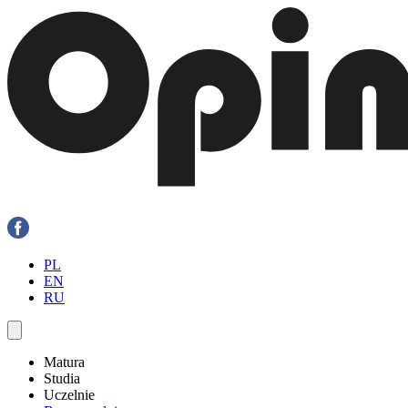
PL
EN
RU
Matura
Studia
Uczelnie