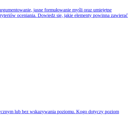
 argumentowanie, jasne formułowanie myśli oraz umiejętne
kryteriów oceniania. Dowiedz się, jakie elementy powinna zawierać
ęzycznym lub bez wskazywania poziomu. Kogo dotyczy poziom