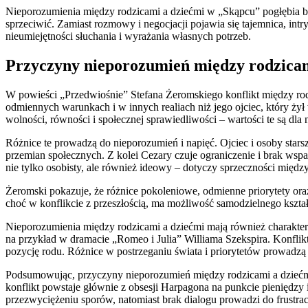
Nieporozumienia między rodzicami a dziećmi w „Skąpcu” pogłębia bra
sprzeciwić. Zamiast rozmowy i negocjacji pojawia się tajemnica, intry
nieumiejętności słuchania i wyrażania własnych potrzeb.
Przyczyny nieporozumień między rodzicami
W powieści „Przedwiośnie” Stefana Żeromskiego konflikt między rodz
odmiennych warunkach i w innych realiach niż jego ojciec, który żył
wolności, równości i społecznej sprawiedliwości – wartości te są dla 
Różnice te prowadzą do nieporozumień i napięć. Ojciec i osoby star
przemian społecznych. Z kolei Cezary czuje ograniczenie i brak wspa
nie tylko osobisty, ale również ideowy – dotyczy sprzeczności międ
Żeromski pokazuje, że różnice pokoleniowe, odmienne priorytety ora
choć w konflikcie z przeszłością, ma możliwość samodzielnego kszt
Nieporozumienia między rodzicami a dziećmi mają również charakter 
na przykład w dramacie „Romeo i Julia” Williama Szekspira. Konflikt
pozycję rodu. Różnice w postrzeganiu świata i priorytetów prowadz
Podsumowując, przyczyny nieporozumień między rodzicami a dziećmi 
konflikt powstaje głównie z obsesji Harpagona na punkcie pieniędzy 
przezwyciężeniu sporów, natomiast brak dialogu prowadzi do frustrac