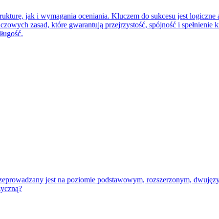
rukturę, jak i wymagania oceniania. Kluczem do sukcesu jest logiczne
uczowych zasad, które gwarantują przejrzystość, spójność i spełnienie 
długość.
 przeprowadzany jest na poziomie podstawowym, rozszerzonym, dwuj
zyczną?