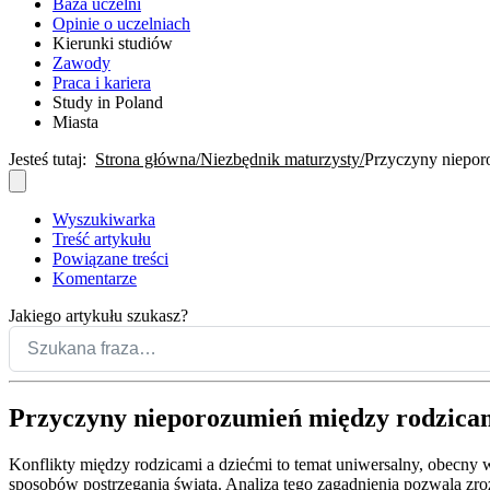
Baza uczelni
Opinie o uczelniach
Kierunki studiów
Zawody
Praca i kariera
Study in Poland
Miasta
Jesteś tutaj:
Strona główna
Niezbędnik maturzysty
Przyczyny niepor
Wyszukiwarka
Treść artykułu
Powiązane treści
Komentarze
Jakiego artykułu szukasz?
Przyczyny nieporozumień między rodzicam
Konflikty między rodzicami a dziećmi to temat uniwersalny, obecny w 
sposobów postrzegania świata. Analiza tego zagadnienia pozwala zroz