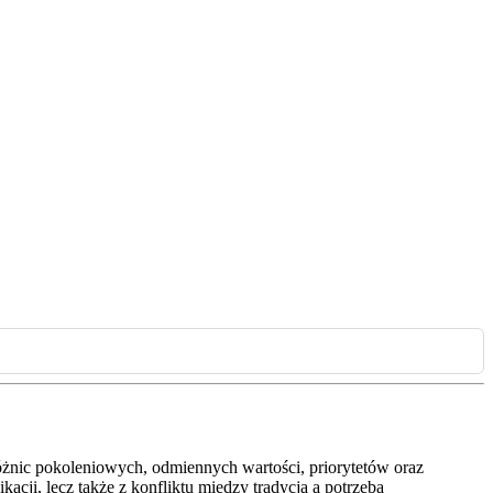
 różnic pokoleniowych, odmiennych wartości, priorytetów oraz
cji, lecz także z konfliktu między tradycją a potrzebą