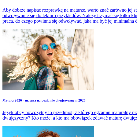
Aby dobrze napisać rozprawkę na maturze, warto znać zarówno jej st
odwoływanie się do lektur i przykładów. Należy trzymać się kilku kl
praca, do czego powinna się odwoływać, jaka ma być jej minimalna 
Matura 2026 - matura na poziomie dwujęzycznym 2026
Język obcy nowożytny to przedmiot, z którego egzamin maturalny
dwujęzyczny? Kto może, a kto ma obowiązek zdawać maturę dwuję