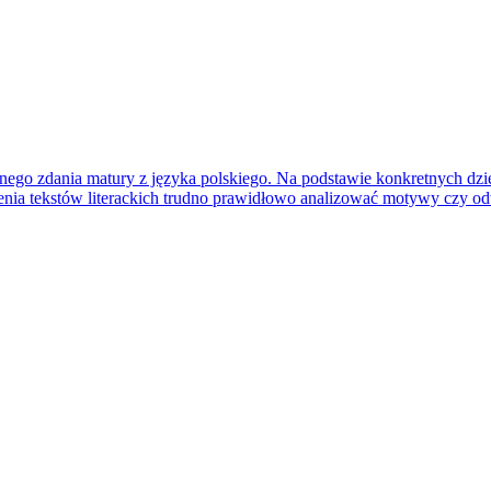
nego zdania matury z języka polskiego. Na podstawie konkretnych dzieł
mienia tekstów literackich trudno prawidłowo analizować motywy czy