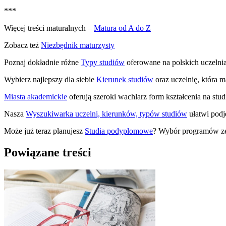
***
Więcej treści maturalnych –
Matura od A do Z
Zobacz też
Niezbędnik maturzysty
Poznaj dokładnie różne
Typy studiów
oferowane na polskich uczelni
Wybierz najlepszy dla siebie
Kierunek studiów
oraz uczelnię, która m
Miasta akademickie
oferują szeroki wachlarz form kształcenia na stu
Nasza
Wyszukiwarka uczelni, kierunków, typów studiów
ułatwi podj
Może już teraz planujesz
Studia podyplomowe
? Wybór programów ze 
Powiązane treści