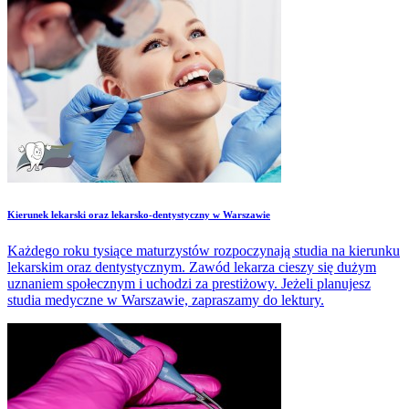
Kierunek lekarski oraz lekarsko-dentystyczny w Warszawie
Każdego roku tysiące maturzystów rozpoczynają studia na kierunku
lekarskim oraz dentystycznym. Zawód lekarza cieszy się dużym
uznaniem społecznym i uchodzi za prestiżowy. Jeżeli planujesz
studia medyczne w Warszawie, zapraszamy do lektury.