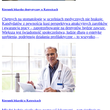
​Kierunek lekarsko-dentystyczny w Katowicach
Chętnych na stomatologię w uczelniach medycznych nie brakuje.
Kandydatów z pewnością kusi perspektywa atrakcyjnych zarobków
i gwarancja pracy – zapotrzebowanie na dentystów będzie zawsze.
Większa jest świadomość społeczeństwa, ludzie dbają o estetykę
uzębienia, podejmują działania profilaktyczne – to wszystko
zapewnia pracę lekarzom-stomatologom.
​Kierunek lekarski w Katowicach