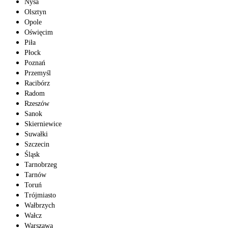
Nysa
Olsztyn
Opole
Oświęcim
Piła
Płock
Poznań
Przemyśl
Racibórz
Radom
Rzeszów
Sanok
Skierniewice
Suwałki
Szczecin
Śląsk
Tarnobrzeg
Tarnów
Toruń
Trójmiasto
Wałbrzych
Wałcz
Warszawa