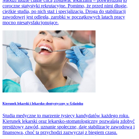
Młodzi ludzie ciągle chcą zostawać lekarzami – potwierdzają to
coroczne statystyki rekrutacyjne. Pomimo, że przed nimi długie,
ciężkie studia, po nich staż i specjalizacja. Droga do stabilizacji
zawodowej jest odległa, zarobki w początkowych latach pracy
mocno niesatysfakcjonujące.
​Kierunek lekarski i lekarsko-dentystyczny w Gdańsku
Studia medyczne to marzenie tysięcy kandydatów każdego roku.
Kierunek lekarski oraz lekarsko-stomatologiczny pozwalają zdobyć
prestiżowy zawód, uznanie społeczne, daje stabilizację zawodową i
finansową, choć ta przychodzi zazwyczaj z biegiem czasu.