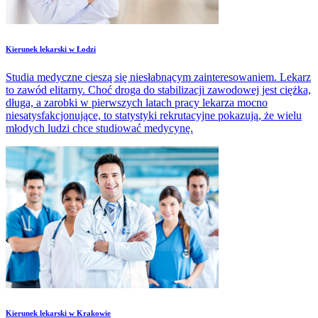
​Kierunek lekarski w Łodzi
Studia medyczne cieszą się niesłabnącym zainteresowaniem. Lekarz
to zawód elitarny. Choć droga do stabilizacji zawodowej jest ciężka,
długa, a zarobki w pierwszych latach pracy lekarza mocno
niesatysfakcjonujące, to statystyki rekrutacyjne pokazują, że wielu
młodych ludzi chce studiować medycynę.
​Kierunek lekarski w Krakowie