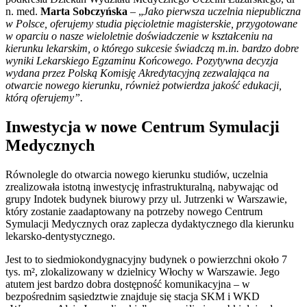
n. med.
Marta Sobczyńska
– „
Jako pierwsza uczelnia niepubliczna
w Polsce,
oferujemy studia pięcioletnie magisterskie, przygotowane
w oparciu o nasze wieloletnie doświadczenie w kształceniu na
kierunku lekarskim, o którego sukcesie świadczą m.in. bardzo dobre
wyniki Lekarskiego Egzaminu Końcowego. P
ozytywna decyzja
wydana przez Polską Komisję Akredytacyjną zezwalająca na
otwarcie nowego kierunku, również potwierdza jakość edukacji,
którą oferujemy”.
Inwestycja w nowe Centrum Symulacji
Medycznych
Równolegle do otwarcia nowego kierunku studiów, uczelnia
zrealizowała istotną inwestycję infrastrukturalną, nabywając od
grupy Indotek budynek biurowy przy ul. Jutrzenki w Warszawie,
który zostanie zaadaptowany na potrzeby nowego Centrum
Symulacji Medycznych oraz zaplecza dydaktycznego dla kierunku
lekarsko-dentystycznego.
Jest to to siedmiokondygnacyjny budynek o powierzchni około 7
tys. m², zlokalizowany w dzielnicy Włochy w Warszawie. Jego
atutem jest bardzo dobra dostępność komunikacyjna – w
bezpośrednim sąsiedztwie znajduje się stacja SKM i WKD