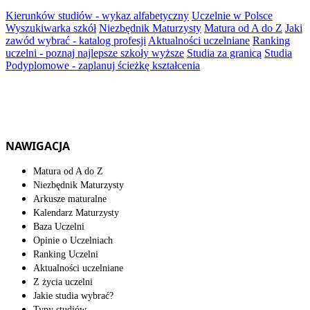
Kierunków studiów - wykaz alfabetyczny
Uczelnie w Polsce
Wyszukiwarka szkół
Niezbędnik Maturzysty
Matura od A do Z
Jaki
zawód wybrać - katalog profesji
Aktualności uczelniane
Ranking
uczelni - poznaj najlepsze szkoły wyższe
Studia za granicą
Studia
Podyplomowe - zaplanuj ścieżkę kształcenia
NAWIGACJA
Matura od A do Z
Niezbędnik Maturzysty
Arkusze maturalne
Kalendarz Maturzysty
Baza Uczelni
Opinie o Uczelniach
Ranking Uczelni
Aktualności uczelniane
Z życia uczelni
Jakie studia wybrać?
Typy studiów