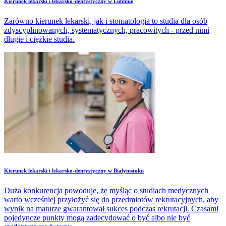
​Kierunek lekarski i lekarsko-dentystyczny w Lublinie
Zarówno kierunek lekarski, jak i stomatologia to studia dla osób
zdyscyplinowanych, systematycznych, pracowitych - przed nimi
długie i ciężkie studia.
​Kierunek lekarski i lekarsko-dentystyczny w Białymstoku
Duża konkurencja powoduje, że myśląc o studiach medycznych
warto wcześniej przyłożyć się do przedmiotów rekrutacyjnych, aby
wynik na maturze gwarantował sukces podczas rekrutacji. Czasami
pojedyncze punkty mogą zadecydować o być albo nie być