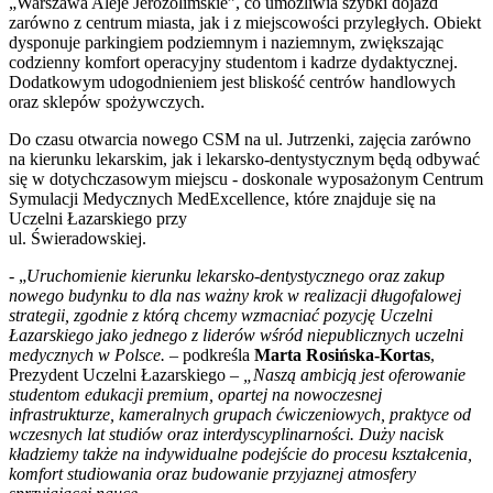
„Warszawa Aleje Jerozolimskie”, co umożliwia szybki dojazd
zarówno z centrum miasta, jak i z miejscowości przyległych. Obiekt
dysponuje parkingiem podziemnym i naziemnym, zwiększając
codzienny komfort operacyjny studentom i kadrze dydaktycznej.
Dodatkowym udogodnieniem jest bliskość centrów handlowych
oraz sklepów spożywczych.
Do czasu otwarcia nowego CSM na ul. Jutrzenki, zajęcia zarówno
na kierunku lekarskim, jak i lekarsko-dentystycznym będą odbywać
się w dotychczasowym miejscu - doskonale wyposażonym Centrum
Symulacji Medycznych MedExcellence, które znajduje się na
Uczelni Łazarskiego przy
ul. Świeradowskiej.
- „
Uruchomienie kierunku lekarsko-dentystycznego oraz zakup
nowego budynku to dla nas ważny krok w realizacji długofalowej
strategii, zgodnie z którą chcemy wzmacniać pozycję Uczelni
Łazarskiego jako jednego z liderów wśród niepublicznych uczelni
medycznych w Polsce.
– podkreśla
Marta Rosińska-Kortas
,
Prezydent Uczelni Łazarskiego
– „Naszą ambicją jest oferowanie
studentom edukacji premium, opartej na nowoczesnej
infrastrukturze, kameralnych grupach ćwiczeniowych, praktyce od
wczesnych lat studiów oraz interdyscyplinarności. Duży nacisk
kładziemy także na indywidualne podejście do procesu kształcenia,
komfort studiowania oraz budowanie przyjaznej atmosfery