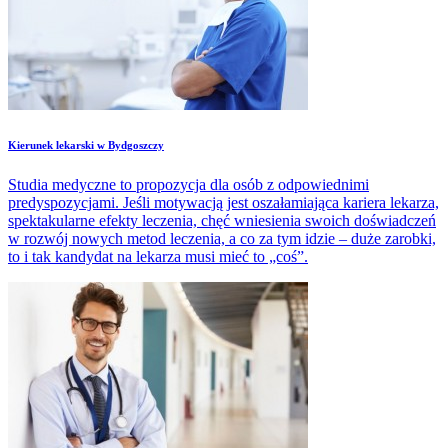
​Kierunek lekarski w Bydgoszczy
Studia medyczne to propozycja dla osób z odpowiednimi
predyspozycjami. Jeśli motywacją jest oszałamiająca kariera lekarza,
spektakularne efekty leczenia, chęć wniesienia swoich doświadczeń
w rozwój nowych metod leczenia, a co za tym idzie – duże zarobki,
to i tak kandydat na lekarza musi mieć to „coś”.