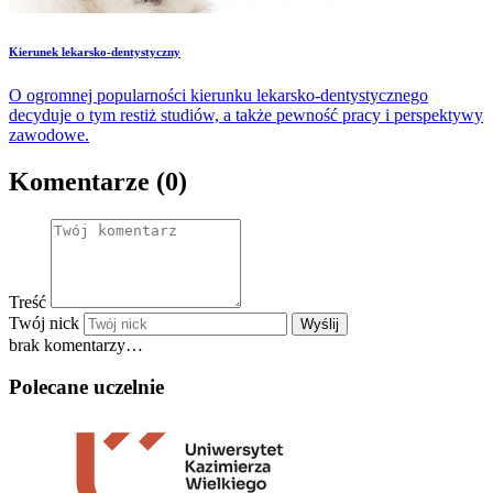
Kierunek lekarsko-dentystyczny
O ogromnej popularności kierunku lekarsko-dentystycznego
decyduje o tym restiż studiów, a także pewność pracy i perspektywy
zawodowe.
Komentarze (0)
Treść
Twój nick
Wyślij
brak komentarzy…
Polecane uczelnie