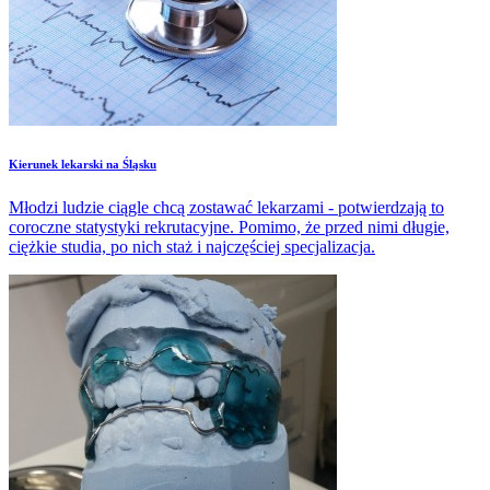
​Kierunek lekarski na Śląsku
Młodzi ludzie ciągle chcą zostawać lekarzami - potwierdzają to
coroczne statystyki rekrutacyjne. Pomimo, że przed nimi długie,
ciężkie studia, po nich staż i najczęściej specjalizacja.