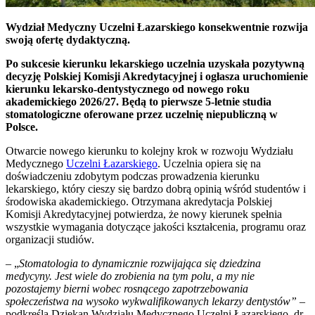
Wydział Medyczny Uczelni Łazarskiego konsekwentnie rozwija
swoją ofertę dydaktyczną.
Po sukcesie kierunku lekarskiego uczelnia uzyskała pozytywną
decyzję Polskiej Komisji Akredytacyjnej i ogłasza uruchomienie
kierunku lekarsko-dentystycznego od nowego roku
akademickiego 2026/27. Będą to pierwsze 5-letnie studia
stomatologiczne oferowane przez uczelnię niepubliczną w
Polsce.
Otwarcie nowego kierunku to kolejny krok w rozwoju Wydziału
Medycznego
Uczelni Łazarskiego
. Uczelnia opiera się na
doświadczeniu zdobytym podczas prowadzenia kierunku
lekarskiego, który cieszy się bardzo dobrą opinią wśród studentów i
środowiska akademickiego. Otrzymana akredytacja Polskiej
Komisji Akredytacyjnej potwierdza, że nowy kierunek spełnia
wszystkie wymagania dotyczące jakości kształcenia, programu oraz
organizacji studiów.
– „
Stomatologia to dynamicznie rozwijająca się dziedzina
medycyny. Jest wiele do zrobienia na tym polu, a my nie
pozostajemy bierni wobec rosnącego zapotrzebowania
społeczeństwa na wysoko wykwalifikowanych lekarzy dentystów”
–
podkreśla Dziekan Wydziału Medycznego Uczelni Łazarskiego, dr