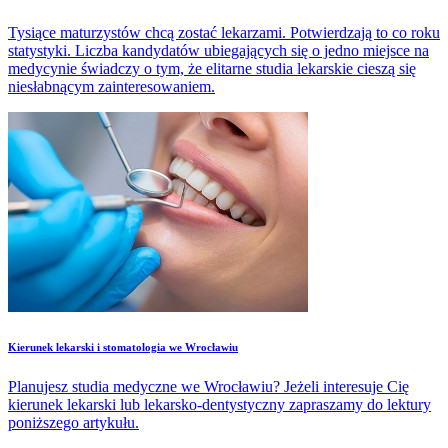
Tysiące maturzystów chcą zostać lekarzami. Potwierdzają to co roku
statystyki. Liczba kandydatów ubiegających się o jedno miejsce na
medycynie świadczy o tym, że elitarne studia lekarskie cieszą się
niesłabnącym zainteresowaniem.
​Kierunek lekarski i stomatologia we Wrocławiu
Planujesz studia medyczne we Wrocławiu? Jeżeli interesuje Cię
kierunek lekarski lub lekarsko-dentystyczny zapraszamy do lektury
poniższego artykułu.