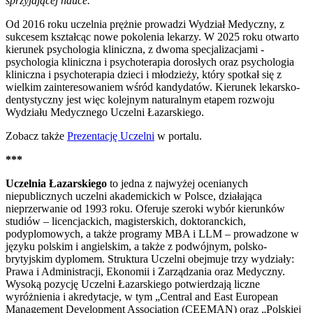
sprzyjającej nauce.
Od 2016 roku uczelnia prężnie prowadzi Wydział Medyczny, z
sukcesem kształcąc nowe pokolenia lekarzy. W 2025 roku otwarto
kierunek psychologia kliniczna, z dwoma specjalizacjami -
psychologia kliniczna i psychoterapia dorosłych oraz psychologia
kliniczna i psychoterapia dzieci i młodzieży, który spotkał się z
wielkim zainteresowaniem wśród kandydatów. Kierunek lekarsko-
dentystyczny jest więc kolejnym naturalnym etapem rozwoju
Wydziału Medycznego Uczelni Łazarskiego.
Zobacz także
Prezentację Uczelni
w portalu.
***
Uczelnia Łazarskiego
to jedna z najwyżej ocenianych
niepublicznych uczelni akademickich w Polsce, działająca
nieprzerwanie od 1993 roku. Oferuje szeroki wybór kierunków
studiów – licencjackich, magisterskich, doktoranckich,
podyplomowych, a także programy MBA i LLM – prowadzone w
języku polskim i angielskim, a także z podwójnym, polsko-
brytyjskim dyplomem. Struktura Uczelni obejmuje trzy wydziały:
Prawa i Administracji, Ekonomii i Zarządzania oraz Medyczny.
Wysoką pozycję Uczelni Łazarskiego potwierdzają liczne
wyróżnienia i akredytacje, w tym „Central and East European
Management Development Association (CEEMAN) oraz „Polskiej