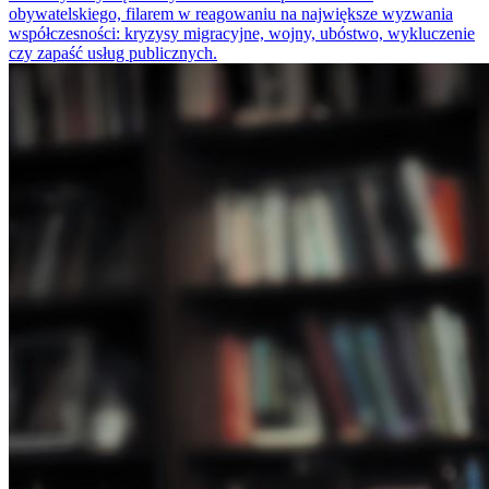
obywatelskiego, filarem w reagowaniu na największe wyzwania
współczesności: kryzysy migracyjne, wojny, ubóstwo, wykluczenie
czy zapaść usług publicznych.