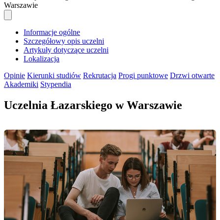
Warszawie
Informacje ogólne
Szczegółowy opis uczelni
Artykuły dotyczące uczelni
Lokalizacja
Opinie
Kierunki studiów
Rekrutacja
Progi punktowe
Drzwi otwarte
Akademiki
Stypendia
Uczelnia Łazarskiego w Warszawie