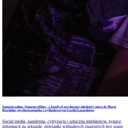
Samotni online. Samotni offline - o kondycji psychicznej młodzieży mówi dr Marta
Rawińska, psychoterapeutka i wykładowczyni Uczelni Łazarskiego
Social media, pandemia, cyfryzacja i sztuczna inteligencja, tysiące
informacji na sekundę, dziesiątki wirtualnych znajomych bez szans