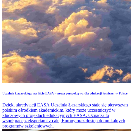
​Uczelnia Łazarskiego na liście EASA – nowa perspektywa dla edukacji lotniczej w Polsce
Dzięki akredytacji EASA Uczelnia Łazarskiego staje się pierwszym
polskim ośrodkiem akademickim, który może uczestniczyć w
kluczowych projektach edukacyjnych EASA. Oznacza to
współpracę z ekspertami z całej Europy oraz dostęp do unikalnych
programów szkoleniowych.