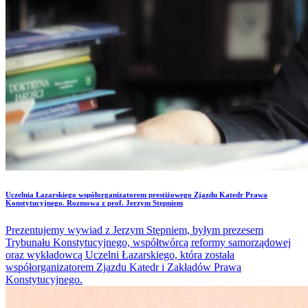
​Uczelnia Łazarskiego współorganizatorem prestiżowego Zjazdu Katedr Prawa
Konstytucyjnego. Rozmowa z prof. Jerzym Stępniem
Prezentujemy wywiad z Jerzym Stępniem, byłym prezesem
Trybunału Konstytucyjnego, współtwórcą reformy samorządowej
oraz wykładowcą Uczelni Łazarskiego, która została
współorganizatorem Zjazdu Katedr i Zakładów Prawa
Konstytucyjnego.