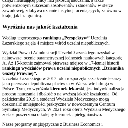
dzięki nieustającej pracy nad jakością nauczania, a także
potwierdzonym sukcesom absolwentów i studentów w sferze
zawodowej, zdobywa uznanie instytucji oceniających, zarówno w
kraju, jak i za granicą.
Wyróżnia nas jakość kształcenia
Według tegorocznego
rankingu „Perspektyw’’
Uczelnia
Łazarskiego zajęła 4 miejsce wśród uczelni niepublicznych.
Wydział Prawa i Administracji Uczelni Łazarskiego uzyskał w
najnowszej ocenie parametrycznej jednostek naukowych kategorię
A. Aż 15-krotnie zajmował pierwsze miejsce w 17-letniej historii
rankingu wydziałów prawa uczelni niepublicznych ,,Dziennika
Gazety Prawnej’’.
Uczelnia Łazarskiego w 2017 roku rozpoczęła kształcenie lekarzy
jako pierwsza niepubliczna placówka w Warszawie i druga w
Polsce. Tym, co wyróżnia
kierunek lekarski
, jest indywidualizacja
procesu nauczania i dbałość o najwyższą jakość kształcenia. Od
października 2019 r. studenci Wydziału Medycznego mogą
doskonalić umiejętności praktyczne w nowoczesnym Centrum
Symulacji Medycznych. W 2021 roku oferta Wydziału Medycznego
została poszerzona o kolejny kierunek - pielęgniarstwo.
Nasze programy anglojęzyczne z Business Economics i