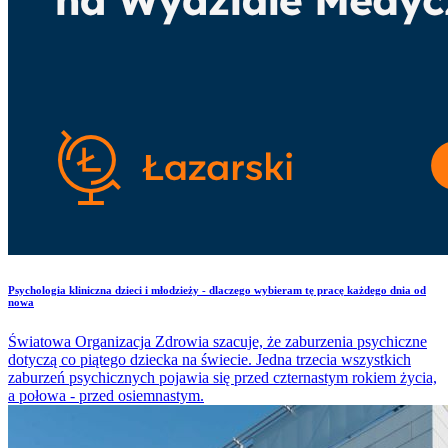
​Psychologia kliniczna dzieci i młodzieży - dlaczego wybieram tę pracę każdego dnia od
nowa
Światowa Organizacja Zdrowia szacuje, że zaburzenia psychiczne
dotyczą co piątego dziecka na świecie. Jedna trzecia wszystkich
zaburzeń psychicznych pojawia się przed czternastym rokiem życia,
a połowa - przed osiemnastym.