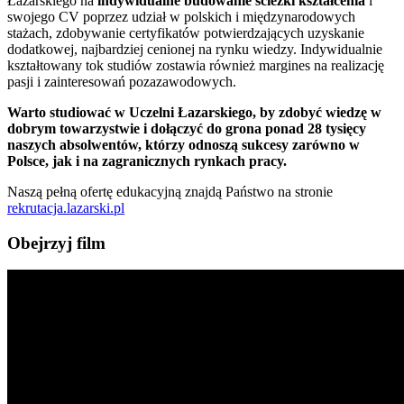
Łazarskiego na
indywidualne budowanie ścieżki kształcenia
i
swojego CV poprzez udział w polskich i międzynarodowych
stażach, zdobywanie certyfikatów potwierdzających uzyskanie
dodatkowej, najbardziej cenionej na rynku wiedzy. Indywidualnie
kształtowany tok studiów zostawia również margines na realizację
pasji i zainteresowań pozazawodowych.
Warto studiować w Uczelni Łazarskiego, by zdobyć wiedzę w
dobrym towarzystwie i dołączyć do grona ponad 28 tysięcy
naszych absolwentów, którzy odnoszą sukcesy zarówno w
Polsce, jak i na zagranicznych rynkach pracy.
Naszą pełną ofertę edukacyjną znajdą Państwo na stronie
rekrutacja.lazarski.pl
Obejrzyj film