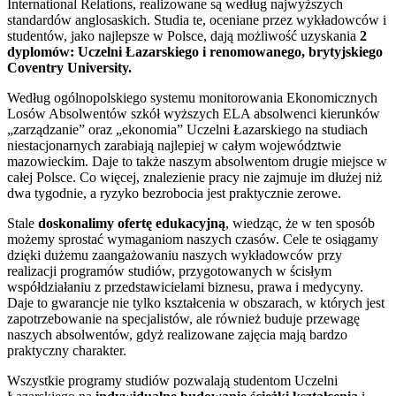
International Relations, realizowane są według najwyższych
standardów anglosaskich. Studia te, oceniane przez wykładowców i
studentów, jako najlepsze w Polsce, dają możliwość uzyskania
2
dyplomów: Uczelni Łazarskiego i renomowanego, brytyjskiego
Coventry University.
Według ogólnopolskiego systemu monitorowania Ekonomicznych
Losów Absolwentów szkół wyższych ELA absolwenci kierunków
„zarządzanie” oraz „ekonomia” Uczelni Łazarskiego na studiach
niestacjonarnych zarabiają najlepiej w całym województwie
mazowieckim. Daje to także naszym absolwentom drugie miejsce w
całej Polsce. Co więcej, znalezienie pracy nie zajmuje im dłużej niż
dwa tygodnie, a ryzyko bezrobocia jest praktycznie zerowe.
Stale
doskonalimy ofertę edukacyjną
, wiedząc, że w ten sposób
możemy sprostać wymaganiom naszych czasów. Cele te osiągamy
dzięki dużemu zaangażowaniu naszych wykładowców przy
realizacji programów studiów, przygotowanych w ścisłym
współdziałaniu z przedstawicielami biznesu, prawa i medycyny.
Daje to gwarancje nie tylko kształcenia w obszarach, w których jest
zapotrzebowanie na specjalistów, ale również buduje przewagę
naszych absolwentów, gdyż realizowane zajęcia mają bardzo
praktyczny charakter.
Wszystkie programy studiów pozwalają studentom Uczelni