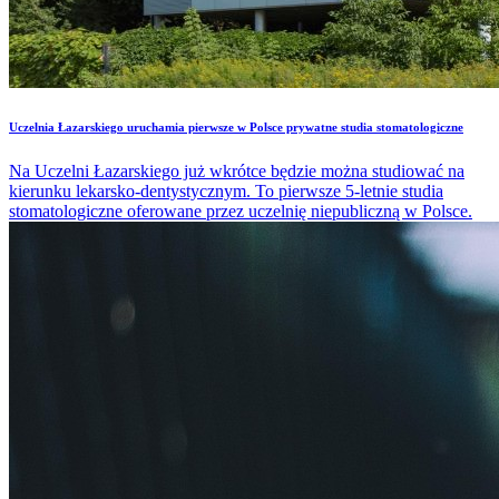
Uczelnia Łazarskiego uruchamia pierwsze w Polsce prywatne studia stomatologiczne
Na Uczelni Łazarskiego już wkrótce będzie można studiować na
kierunku lekarsko-dentystycznym. To pierwsze 5-letnie studia
stomatologiczne oferowane przez uczelnię niepubliczną w Polsce.