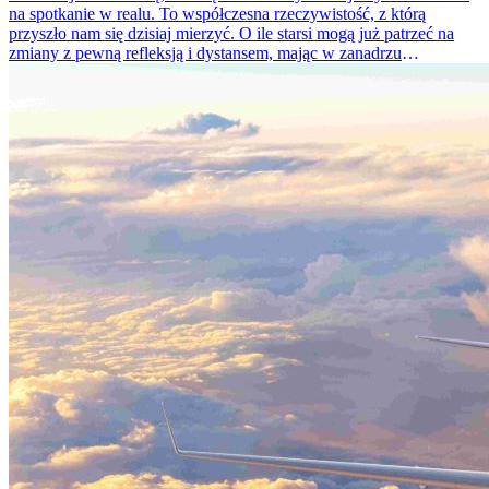
na spotkanie w realu. To współczesna rzeczywistość, z którą
przyszło nam się dzisiaj mierzyć. O ile starsi mogą już patrzeć na
zmiany z pewną refleksją i dystansem, mając w zanadrzu
wieloletnie przyjaźnie, mniej lub bardziej stałe związki, o tyle
dojrzewające właśnie pokolenie wyraża pewne obawy co do swojej
przyszłości, które są w pełni uzasadnione.