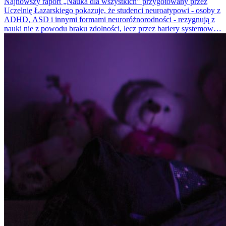
Najnowszy raport „Nauka dla wszystkich” przygotowany przez
Uczelnię Łazarskiego pokazuje, że studenci neuroatypowi - osoby z
ADHD, ASD i innymi formami neuroróżnorodności - rezygnują z
nauki nie z powodu braku zdolności, lecz przez bariery systemowe.
Hałas, sztywne terminy zaliczeń, brak elastyczności czy
ograniczony dostęp do wsparcia psychologicznego sprawiają, że
wielu młodych ludzi czuje się wykluczonych z życia
akademickiego.