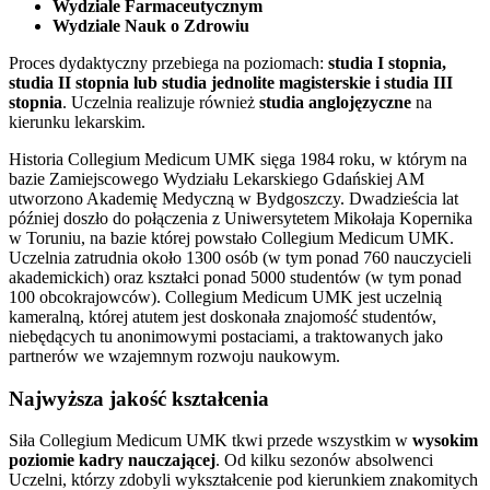
Wydziale Farmaceutycznym
Wydziale Nauk o Zdrowiu
Proces dydaktyczny przebiega na poziomach:
studia I stopnia,
studia II stopnia lub studia jednolite magisterskie i studia III
stopnia
. Uczelnia realizuje również
studia anglojęzyczne
na
kierunku lekarskim.
Historia Collegium Medicum UMK sięga 1984 roku, w którym na
bazie Zamiejscowego Wydziału Lekarskiego Gdańskiej AM
utworzono Akademię Medyczną w Bydgoszczy. Dwadzieścia lat
później doszło do połączenia z Uniwersytetem Mikołaja Kopernika
w Toruniu, na bazie której powstało Collegium Medicum UMK.
Uczelnia zatrudnia około 1300 osób (w tym ponad 760 nauczycieli
akademickich) oraz kształci ponad 5000 studentów (w tym ponad
100 obcokrajowców). Collegium Medicum UMK jest uczelnią
kameralną, której atutem jest doskonała znajomość studentów,
niebędących tu anonimowymi postaciami, a traktowanych jako
partnerów we wzajemnym rozwoju naukowym.
Najwyższa jakość kształcenia
Siła Collegium Medicum UMK tkwi przede wszystkim w
wysokim
poziomie kadry nauczającej
. Od kilku sezonów absolwenci
Uczelni, którzy zdobyli wykształcenie pod kierunkiem znakomitych