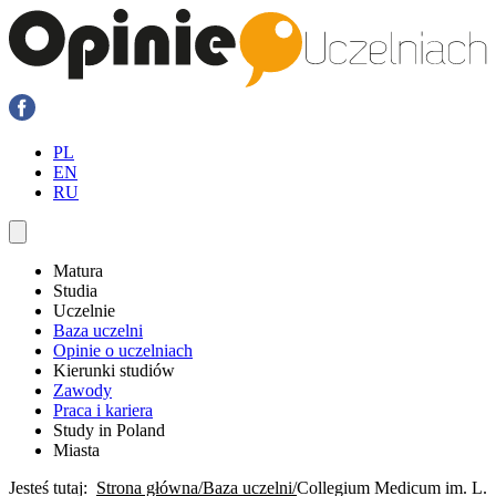
PL
EN
RU
Matura
Studia
Uczelnie
Baza uczelni
Opinie o uczelniach
Kierunki studiów
Zawody
Praca i kariera
Study in Poland
Miasta
Jesteś tutaj:
Strona główna
Baza uczelni
Collegium Medicum im. L.