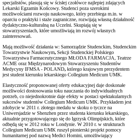
specjalistów, plasują się w ścisłej czołówce najlepiej zdających
Lekarski Egzamin Końcowy. Studenci poza szerokimi
możliwościami rozwoju naukowego, który przebiega m.in. w
oparciu o praktyki i staże zagraniczne, rozwijają własną działalność
dydaktyczno-kulturalną na Uczelni. Skupiają się w
stowarzyszeniach, które umożliwiają im rozwój własnych
zainteresowań.
Mają możliwość działania w: Samorządzie Studenckim, Studenckim
Towarzystwie Naukowym
,
Sekcji Studenckiej Polskiego
Towarzystwa Farmaceutycznego MŁODA FARMACJA, Teatrze
ACME oraz Międzynarodowym Stowarzyszeniu Studentów
Medycyny IFMSA - POLAND
,
którego krajowym prezydentem
jest student kierunku lekarskiego Collegium Medicum UMK.
Elastyczność proponowanej oferty edukacyjnej daje doskonałe
możliwości dostosowania toku nauczania do indywidualnych
potrzeb, co niejednokrotnie daje efekty w postaci spektakularnych
sukcesów studentów Collegium Medicum UMK. Przykładem jest
zdobycie w 2011 r. złotego medalu w skoku o tyczce na
Uniwersjadzie w Shenzhen przez studenta kierunku lekarskiego,
aktualnie przygotowującego się do Igrzysk Olimpijskich, które
odbędą się w 2012 roku w Londynie. W 2010 r. w strukturach
Collegium Medicum UMK ruszył pionierski projekt pomocy
humanitarnej pod nazwą Medici Homini, umożliwiający