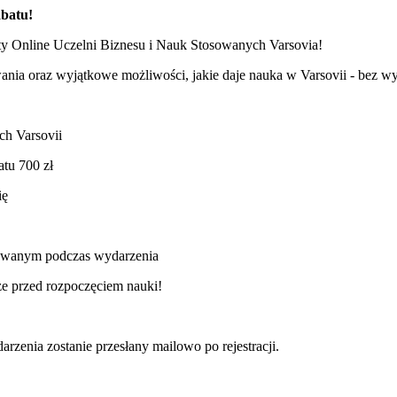
abatu!
y Online Uczelni Biznesu i Nauk Stosowanych Varsovia!
wania oraz wyjątkowe możliwości, jakie daje nauka w Varsovii - bez 
ch Varsovii
atu 700 zł
ię
zowanym podczas wydarzenia
ze przed rozpoczęciem nauki!
arzenia zostanie przesłany mailowo po rejestracji.