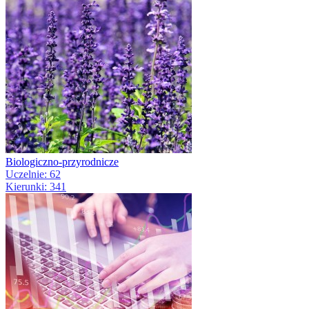
Biologiczno-przyrodnicze
Uczelnie: 62
Kierunki: 341