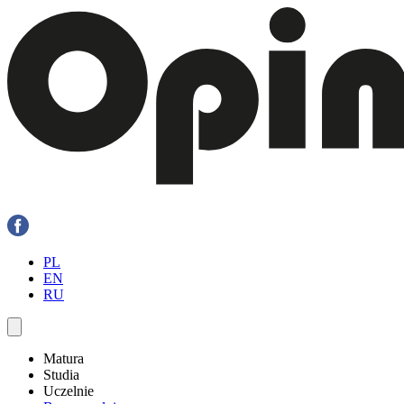
PL
EN
RU
Matura
Studia
Uczelnie