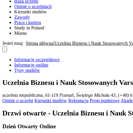
Baza uczelni
Opinie o uczelniach
Kierunki studiów
Zawody
Praca i kariera
Study in Poland
Miasta
Jesteś tutaj:
Strona główna
Uczelnia Biznesu i Nauk Stosowanych Var
Informacje szczegółowe
Informacje ogólne
Typy studiów
Uczelnia Biznesu i Nauk Stosowanych Vars
uczelnia niepubliczna
, 61-119 Poznań, Świętego Michała 43, (+48) 6
Opinie o uczelni
Kierunki studiów
Rekrutacja
Progi punktowe
Akade
Drzwi otwarte - Uczelnia Biznesu i Nauk S
Dzień Otwarty Online