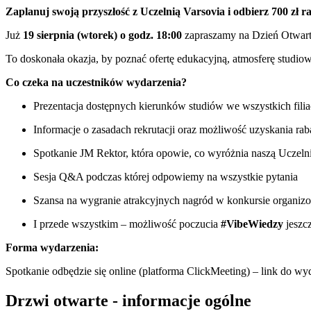
Zaplanuj swoją przyszłość z Uczelnią Varsovia i odbierz 700 zł r
Już
19 sierpnia (wtorek) o godz. 18:00
zapraszamy na Dzień Otwart
To doskonała okazja, by poznać ofertę edukacyjną, atmosferę studio
Co czeka na uczestników wydarzenia?
Prezentacja dostępnych kierunków studiów we wszystkich filia
Informacje o zasadach rekrutacji oraz możliwość uzyskania rab
Spotkanie JM Rektor, która opowie, co wyróżnia naszą Uczeln
Sesja Q&A podczas której odpowiemy na wszystkie pytania
Szansa na wygranie atrakcyjnych nagród w konkursie organi
I przede wszystkim – możliwość poczucia
#VibeWiedzy
jeszc
Forma wydarzenia:
Spotkanie odbędzie się online (platforma ClickMeeting) – link do wyd
Drzwi otwarte - informacje ogólne