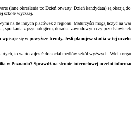
te (inne określenia to: Dzień otwarty, Dzień kandydata) są okazją do 
j szkole wyższej.
wymi na tle innych placówek z regionu. Maturzyści mogą liczyć na wa
rą, spotkania z psychologiem, doradcą zawodowym czy przedstawicie
isuje się w powyższe trendy. Jeśli planujesz studia w tej uczelni,
tych, to warto zajrzeć do social mediów szkół wyższych. Wielu organi
ilia w Poznaniu? Sprawdź na stronie internetowej uczelni informa