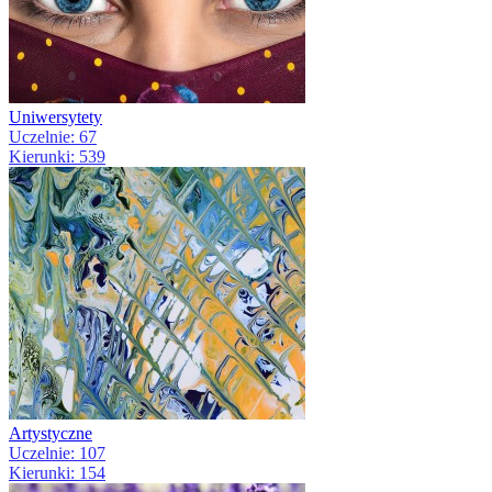
Uniwersytety
Uczelnie: 67
Kierunki: 539
Artystyczne
Uczelnie: 107
Kierunki: 154