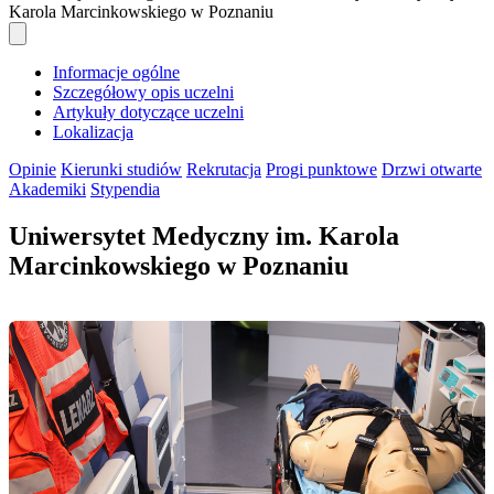
Karola Marcinkowskiego w Poznaniu
Informacje ogólne
Szczegółowy opis uczelni
Artykuły dotyczące uczelni
Lokalizacja
Opinie
Kierunki studiów
Rekrutacja
Progi punktowe
Drzwi otwarte
Akademiki
Stypendia
Uniwersytet Medyczny im. Karola
Marcinkowskiego w Poznaniu