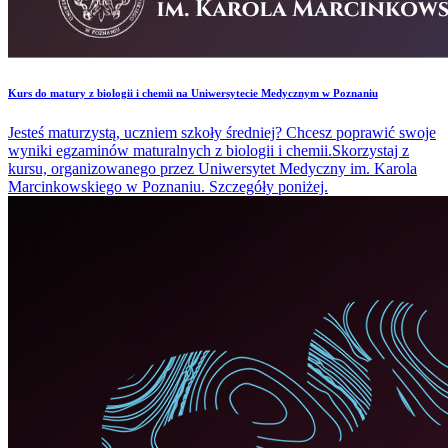
Kurs do matury z biologii i chemii na Uniwersytecie Medycznym w Poznaniu
Jesteś maturzystą, uczniem szkoły średniej? Chcesz poprawić swoje
wyniki egzaminów maturalnych z biologii i chemii.Skorzystaj z
kursu, organizowanego przez Uniwersytet Medyczny im. Karola
Marcinkowskiego w Poznaniu. Szczegóły poniżej.