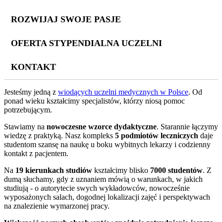
ROZWIJAJ SWOJE PASJE
OFERTA STYPENDIALNA UCZELNI
KONTAKT
Jesteśmy jedną z
wiodących uczelni medycznych w Polsce
. Od
ponad wieku kształcimy specjalistów, którzy niosą pomoc
potrzebującym.
Stawiamy na
nowoczesne wzorce dydaktyczne
. Starannie łączymy
wiedzę z praktyką. Nasz kompleks
5 podmiotów leczniczych
daje
studentom szansę na naukę u boku wybitnych lekarzy i codzienny
kontakt z pacjentem.
Na
19 kierunkach studiów
kształcimy blisko
7000 studentów
. Z
dumą słuchamy, gdy z uznaniem mówią o warunkach, w jakich
studiują - o autorytecie swych wykładowców, nowocześnie
wyposażonych salach, dogodnej lokalizacji zajęć i perspektywach
na znalezienie wymarzonej pracy.