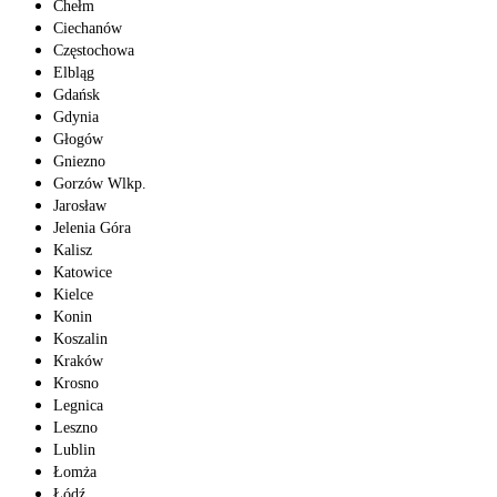
Chełm
Ciechanów
Częstochowa
Elbląg
Gdańsk
Gdynia
Głogów
Gniezno
Gorzów Wlkp.
Jarosław
Jelenia Góra
Kalisz
Katowice
Kielce
Konin
Koszalin
Kraków
Krosno
Legnica
Leszno
Lublin
Łomża
Łódź