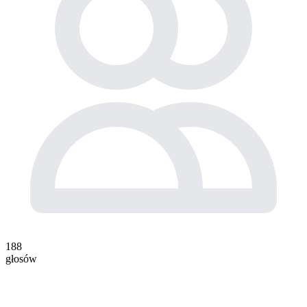
188
głosów