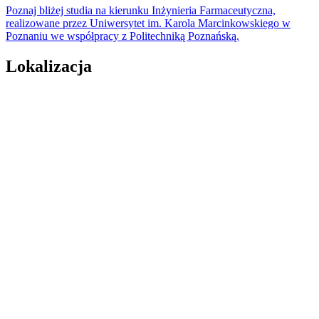
Poznaj bliżej studia na kierunku Inżynieria Farmaceutyczna,
realizowane przez Uniwersytet im. Karola Marcinkowskiego w
Poznaniu we współpracy z Politechniką Poznańską.
Lokalizacja