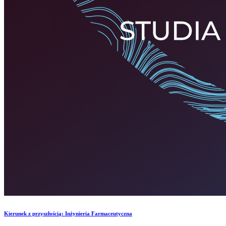
​Kierunek z przyszłością: Inżynieria Farmaceutyczna