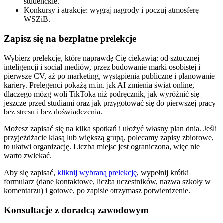
studenckie.
Konkursy i atrakcje: wygraj nagrody i poczuj atmosferę
WSZiB.
Zapisz się na bezpłatne prelekcje
Wybierz prelekcje, które naprawdę Cię ciekawią: od sztucznej
inteligencji i social mediów, przez budowanie marki osobistej i
pierwsze CV, aż po marketing, wystąpienia publiczne i planowanie
kariery. Prelegenci pokażą m.in. jak AI zmienia świat online,
dlaczego mózg woli TikToka niż podręcznik, jak wyróżnić się
jeszcze przed studiami oraz jak przygotować się do pierwszej pracy
bez stresu i bez doświadczenia.
Możesz zapisać się na kilka spotkań i ułożyć własny plan dnia. Jeśli
przyjeżdżacie klasą lub większą grupą, polecamy zapisy zbiorowe,
to ułatwi organizację. Liczba miejsc jest ograniczona, więc nie
warto zwlekać.
Aby się zapisać,
kliknij wybraną prelekcję
, wypełnij krótki
formularz (dane kontaktowe, liczba uczestników, nazwa szkoły w
komentarzu) i gotowe, po zapisie otrzymasz potwierdzenie.
Konsultacje z doradcą zawodowym