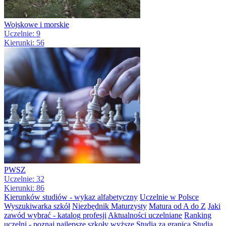
Wojskowe i morskie
Uczelnie: 9
Kierunki: 56
PWSZ
Uczelnie: 32
Kierunki: 86
Kierunków studiów - wykaz alfabetyczny
Uczelnie w Polsce
Wyszukiwarka szkół
Niezbędnik Maturzysty
Matura od A do Z
Jaki
zawód wybrać - katalog profesji
Aktualności uczelniane
Ranking
uczelni - poznaj najlepsze szkoły wyższe
Studia za granicą
Studia