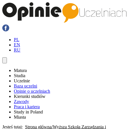
PL
EN
RU
Matura
Studia
Uczelnie
Baza uczelni
Opinie o uczelniach
Kierunki studiów
Zawody
Praca i kariera
Study in Poland
Miasta
Jesteś tutaj:
Strona główna
Wyższa Szkoła Zarządzania i