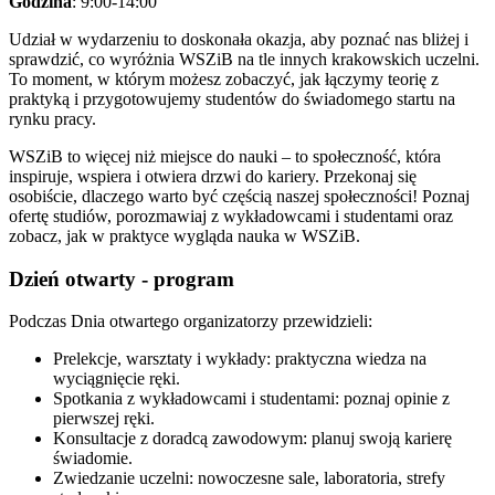
Godzina
: 9:00-14:00
Udział w wydarzeniu to doskonała okazja, aby poznać nas bliżej i
sprawdzić, co wyróżnia WSZiB na tle innych krakowskich uczelni.
To moment, w którym możesz zobaczyć, jak łączymy teorię z
praktyką i przygotowujemy studentów do świadomego startu na
rynku pracy.
WSZiB to więcej niż miejsce do nauki – to społeczność, która
inspiruje, wspiera i otwiera drzwi do kariery. Przekonaj się
osobiście, dlaczego warto być częścią naszej społeczności! Poznaj
ofertę studiów, porozmawiaj z wykładowcami i studentami oraz
zobacz, jak w praktyce wygląda nauka w WSZiB.
Dzień otwarty - program
Podczas Dnia otwartego organizatorzy przewidzieli:
Prelekcje, warsztaty i wykłady: praktyczna wiedza na
wyciągnięcie ręki.
Spotkania z wykładowcami i studentami: poznaj opinie z
pierwszej ręki.
Konsultacje z doradcą zawodowym: planuj swoją karierę
świadomie.
Zwiedzanie uczelni: nowoczesne sale, laboratoria, strefy