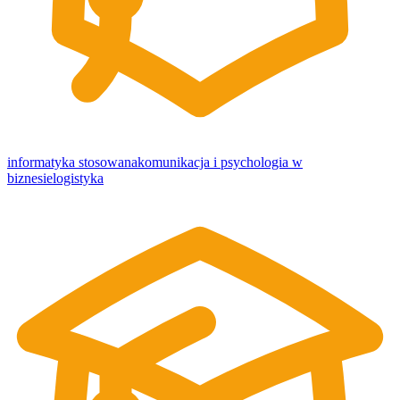
informatyka stosowana
komunikacja i psychologia w
biznesie
logistyka