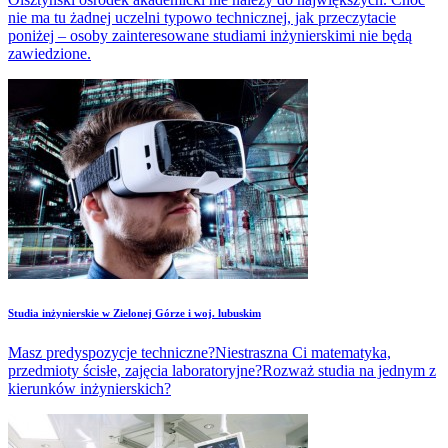
nie ma tu żadnej uczelni typowo technicznej, jak przeczytacie
poniżej – osoby zainteresowane studiami inżynierskimi nie będą
zawiedzione.
Studia inżynierskie w Zielonej Górze i woj. lubuskim
Masz predyspozycje techniczne?Niestraszna Ci matematyka,
przedmioty ścisłe, zajęcia laboratoryjne?Rozważ studia na jednym z
kierunków inżynierskich?