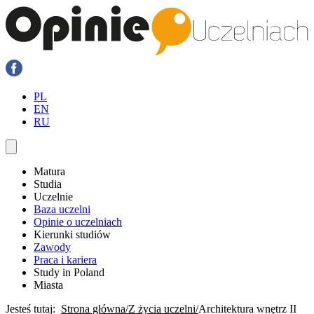
PL
EN
RU
Matura
Studia
Uczelnie
Baza uczelni
Opinie o uczelniach
Kierunki studiów
Zawody
Praca i kariera
Study in Poland
Miasta
Jesteś tutaj:
Strona główna
Z życia uczelni
Architektura wnętrz II