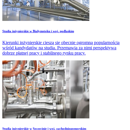
Studia inżynierskie w Białymstoku i woj. podlaskim
Kierunki inżynierskie cieszą się obecnie ogromną popularnością
wśród kandydatów na studia. Przemawia za nimi perspektywa
dobrze płatnej pracy i stabilnego rynku pracy.
Studia inżynierskie w Szczecinie i woj. zachodniopomorskim