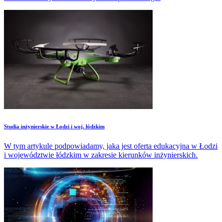
Studia inżynierskie w Łodzi i woj. łódzkim
W tym artykule podpowiadamy, jaka jest oferta edukacyjna w Łodzi
i województwie łódzkim w zakresie kierunków inżynierskich.