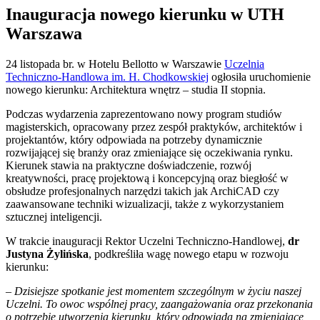
Inauguracja nowego kierunku w UTH
Warszawa
24 listopada br. w Hotelu Bellotto w Warszawie
Uczelnia
Techniczno-Handlowa im. H. Chodkowskiej
ogłosiła uruchomienie
nowego kierunku: Architektura wnętrz – studia II stopnia.
Podczas wydarzenia zaprezentowano nowy program studiów
magisterskich, opracowany przez zespół praktyków, architektów i
projektantów, który odpowiada na potrzeby dynamicznie
rozwijającej się branży oraz zmieniające się oczekiwania rynku.
Kierunek stawia na praktyczne doświadczenie, rozwój
kreatywności, pracę projektową i koncepcyjną oraz biegłość w
obsłudze profesjonalnych narzędzi takich jak ArchiCAD czy
zaawansowane techniki wizualizacji, także z wykorzystaniem
sztucznej inteligencji.
W trakcie inauguracji Rektor Uczelni Techniczno-Handlowej,
dr
Justyna Żylińska
, podkreśliła wagę nowego etapu w rozwoju
kierunku:
–
Dzisiejsze spotkanie jest momentem szczególnym w życiu naszej
Uczelni. To owoc wspólnej pracy, zaangażowania oraz przekonania
o potrzebie utworzenia kierunku, który odpowiada na zmieniające