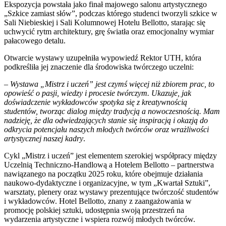
Ekspozycja powstała jako finał majowego salonu artystycznego
„Szkice zamiast słów”, podczas którego studenci tworzyli szkice w
Sali Niebieskiej i Sali Kolumnowej Hotelu Bellotto, starając się
uchwycić rytm architektury, grę światła oraz emocjonalny wymiar
pałacowego detalu.
Otwarcie wystawy uzupełniła wypowiedź Rektor UTH, która
podkreśliła jej znaczenie dla środowiska twórczego uczelni:
–
Wystawa „Mistrz i uczeń” jest czymś więcej niż zbiorem prac, to
opowieść o pasji, wiedzy i procesie twórczym. Ukazuje, jak
doświadczenie wykładowców spotyka się z kreatywnością
studentów, tworząc dialog między tradycją a nowoczesnością. Mam
nadzieję, że dla odwiedzających stanie się inspiracją i okazją do
odkrycia potencjału naszych młodych twórców oraz wrażliwości
artystycznej naszej kadry
.
Cykl „Mistrz i uczeń” jest elementem szerokiej współpracy między
Uczelnią Techniczno-Handlową a Hotelem Bellotto – partnerstwa
nawiązanego na początku 2025 roku, które obejmuje działania
naukowo-dydaktyczne i organizacyjne, w tym „Kwartał Sztuki”,
warsztaty, plenery oraz wystawy prezentujące twórczość studentów
i wykładowców. Hotel Bellotto, znany z zaangażowania w
promocję polskiej sztuki, udostępnia swoją przestrzeń na
wydarzenia artystyczne i wspiera rozwój młodych twórców.