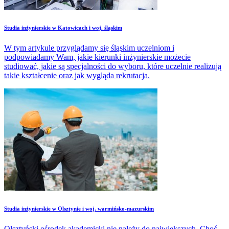
Studia inżynierskie w Katowicach i woj. śląskim
W tym artykule przyglądamy się śląskim uczelniom i
podpowiadamy Wam, jakie kierunki inżynierskie możecie
studiować, jakie są specjalności do wyboru, które uczelnie realizują
takie kształcenie oraz jak wygląda rekrutacja.
Studia inżynierskie w Olsztynie i woj. warmińsko-mazurskim
Olsztyński ośrodek akademicki nie należy do największych. Choć