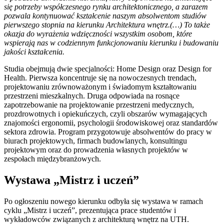
się potrzeby współczesnego rynku architektonicznego, a zarazem
pozwala kontynuować kształcenie naszym absolwentom studiów
pierwszego stopnia na kierunku Architektura wnętrz.(…) To także
okazja do wyrażenia wdzięczności wszystkim osobom, które
wspierają nas w codziennym funkcjonowaniu kierunku i budowaniu
jakości kształcenia.
Studia obejmują dwie specjalności: Home Design oraz Design for
Health. Pierwsza koncentruje się na nowoczesnych trendach,
projektowaniu zrównoważonym i świadomym kształtowaniu
przestrzeni mieszkalnych. Druga odpowiada na rosnące
zapotrzebowanie na projektowanie przestrzeni medycznych,
prozdrowotnych i opiekuńczych, czyli obszarów wymagających
znajomości ergonomii, psychologii środowiskowej oraz standardów
sektora zdrowia. Program przygotowuje absolwentów do pracy w
biurach projektowych, firmach budowlanych, konsultingu
projektowym oraz do prowadzenia własnych projektów w
zespołach międzybranżowych.
Wystawa „Mistrz i uczeń”
Po ogłoszeniu nowego kierunku odbyła się wystawa w ramach
cyklu „Mistrz i uczeń”, prezentująca prace studentów i
wykładowców związanych z architekturą wnętrz na UTH.