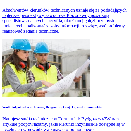
Absolwentów kierunków technicznych uznaje się za posiadających
najlepsze perspektywy zawodowe.Pracodawcy poszukują
specjalistów znających specyfikę określonej gałęzi przemysłu,
umiejących analizować zasoby informacji, rozwiązywać problemy,
realizować zadania techniczne.
Studia inżynierskie w Toruniu, Bydgoszczy i woj. kujawsko-pomorskim
Planujesz studia techniczne w Toruniu lub Bydgoszczy?W tym
artykule podpowiadamy, jakie kierunki inżynierskie dostępne są w
uczelniach województwa kujawsko-pomorskiego.