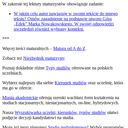
W zakresie tej lektury maturzystów obowiązuje zadanie:
W jakim celu autor nawiązuje w swoim tekście do innego
tekstu? Omów zagadnienie na podstawie utworu Górą
„Edek” Marka Nowakowskiego. W swojej odpowiedzi
uwzględnij również wybrany kontekst.
***
Więcej treści maturalnych –
Matura od A do Z
Zobacz też
Niezbędnik maturzysty
Poznaj dokładnie różne
Typy studiów
oferowane na polskich
uczelniach.
Wybierz najlepszy dla siebie
Kierunek studiów
oraz uczelnię, która
ma go w ofercie.
Miasta akademickie
oferują szeroki wachlarz form kształcenia na
studiach stacjonarnych, niestacjonarnych, on-line, hybrydowych.
Nasza
Wyszukiwarka uczelni, kierunków, typów studiów
ułatwi
podjęcie decyzji kandydatowi na studia.
Może już teraz planujesz
Studia podyplomowe
? Wybór programów