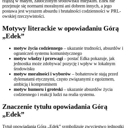
rządzą w małym, zatłoczonym środowisku miejskim. Edek nie
przejmuje się normami moralnymi ani dobrem innych, a jego
postawa jest wyrazem absurdu i brutalności codzienności w PRL-
owskiej rzeczywistości.
Motywy literackie w opowiadaniu Górą
„Edek”
motyw życia codziennego
– ukazanie trudności, absurdów i
ograniczeń systemu komunistycznego
motyw władzy i przewagi
– postać Edka pokazuje, jak
jednostka może zdobywać pozycję i wpływ w lokalnym
środowisku
motyw moralności i wyborów
– bohaterowie stają przed
dylematami etycznymi, często związanymi z egoizmem,
ambicją i kompromisem
motyw humoru i groteski
– ukazanie absurdów życia
codziennego i reakcji ludzi na realia systemu.
Znaczenie tytułu opowiadania Górą
„Edek”
Tytuł opowiadania Górą „Edek” symbolizuje zwycięstwo jednostki