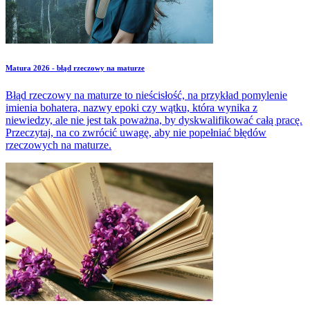
Matura 2026 - błąd rzeczowy na maturze
Błąd rzeczowy na maturze to nieścisłość, na przykład pomylenie
imienia bohatera, nazwy epoki czy wątku, która wynika z
niewiedzy, ale nie jest tak poważna, by dyskwalifikować całą pracę.
Przeczytaj, na co zwrócić uwagę, aby nie popełniać błędów
rzeczowych na maturze.