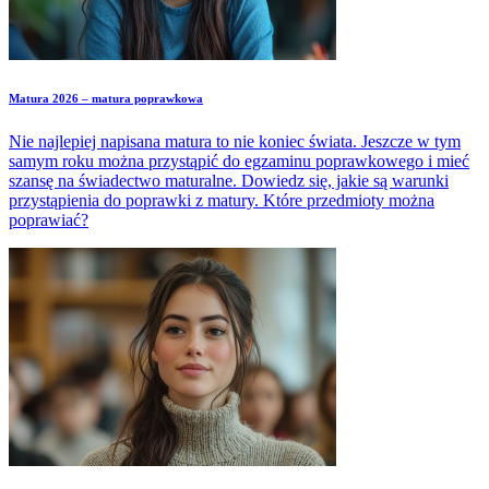
Matura 2026 – matura poprawkowa
Nie najlepiej napisana matura to nie koniec świata. Jeszcze w tym
samym roku można przystąpić do egzaminu poprawkowego i mieć
szansę na świadectwo maturalne. Dowiedz się, jakie są warunki
przystąpienia do poprawki z matury. Które przedmioty można
poprawiać?