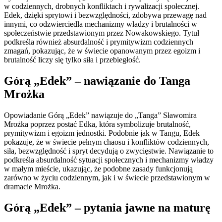
w codziennych, drobnych konfliktach i rywalizacji społecznej.
Edek, dzięki sprytowi i bezwzględności, zdobywa przewagę nad
innymi, co odzwierciedla mechanizmy władzy i brutalności w
społeczeństwie przedstawionym przez Nowakowskiego. Tytuł
podkreśla również absurdalność i prymitywizm codziennych
zmagań, pokazując, że w świecie opanowanym przez egoizm i
brutalność liczy się tylko siła i przebiegłość.
Górą „Edek” – nawiązanie do Tanga
Mrożka
Opowiadanie Górą „Edek” nawiązuje do „Tanga” Sławomira
Mrożka poprzez postać Edka, która symbolizuje brutalność,
prymitywizm i egoizm jednostki. Podobnie jak w Tangu, Edek
pokazuje, że w świecie pełnym chaosu i konfliktów codziennych,
siła, bezwzględność i spryt decydują o zwycięstwie. Nawiązanie to
podkreśla absurdalność sytuacji społecznych i mechanizmy władzy
w małym mieście, ukazując, że podobne zasady funkcjonują
zarówno w życiu codziennym, jak i w świecie przedstawionym w
dramacie Mrożka.
Górą „Edek” – pytania jawne na maturę