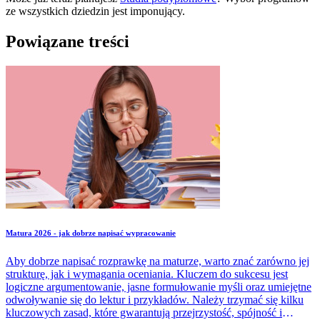
ze wszystkich dziedzin jest imponujący.
Powiązane treści
Matura 2026 - jak dobrze napisać wypracowanie
Aby dobrze napisać rozprawkę na maturze, warto znać zarówno jej
strukturę, jak i wymagania oceniania. Kluczem do sukcesu jest
logiczne argumentowanie, jasne formułowanie myśli oraz umiejętne
odwoływanie się do lektur i przykładów. Należy trzymać się kilku
kluczowych zasad, które gwarantują przejrzystość, spójność i