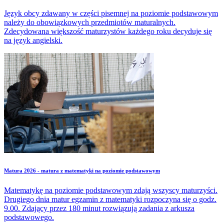
Język obcy zdawany w części pisemnej na poziomie podstawowym
należy do obowiązkowych przedmiotów maturalnych.
Zdecydowana większość maturzystów każdego roku decyduje się
na język angielski.
Matura 2026 - matura z matematyki na poziomie podstawowym
Matematykę na poziomie podstawowym zdają wszyscy maturzyści.
Drugiego dnia matur egzamin z matematyki rozpoczyna się o godz.
9.00. Zdający przez 180 minut rozwiązują zadania z arkusza
podstawowego.