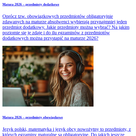
Matura 2026 – przedmioty dodatkowe
Oprócz tzw. obowiązkowych przedmiotów obligatoryjnie
zdawanych na maturze absolwenci wybierają przynajmniej jeden
przedmiot dodatkowy. Jakie przedmioty można wybrać? Na jakim
poziomie się je zdaje i do ilu egzaminów z przedmiotów
dodatkowych można przystąpić na maturze 2026?
Matura 2026 – przedmioty obowiązkowe
Język polski, matematyka i język obcy nowożytny to przedmioty, z
których egzaminy maturalne są obligatoryjne. Do jakich jeszcze