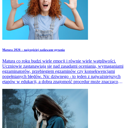
Matura 2026 – najczęściej zadawane pytania
Matura co roku budzi wiele emocji i równie wiele wątpliwości.
Uczniowie zastanawiają się nad zasadami oceniania, wymaganiami
egzaminatorów, przebiegiem egzaminów czy konsekwencjami
popełnianych błędów. Nic dziwnego - to jeden z najważniejszych
etapów w edukacji, a dobra znajomość procedur może znacząco
zmniejszyć stres. W artykule zebraliśmy najczęściej pojawiające się
pytania dotyczące matury i udzieliliśmy na nie prostych, rzetelnych
odpowiedzi.