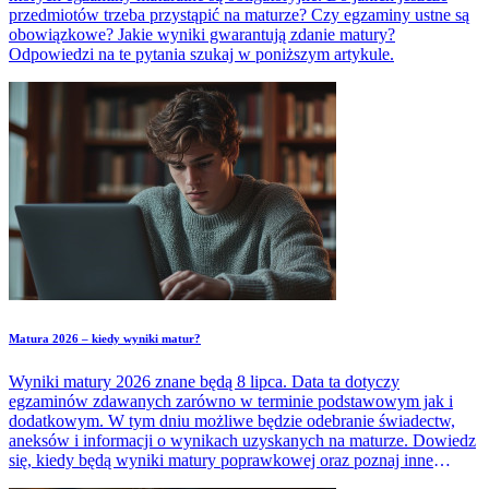
przedmiotów trzeba przystąpić na maturze? Czy egzaminy ustne są
obowiązkowe? Jakie wyniki gwarantują zdanie matury?
Odpowiedzi na te pytania szukaj w poniższym artykule.
Matura 2026 – kiedy wyniki matur?
Wyniki matury 2026 znane będą 8 lipca. Data ta dotyczy
egzaminów zdawanych zarówno w terminie podstawowym jak i
dodatkowym. W tym dniu możliwe będzie odebranie świadectw,
aneksów i informacji o wynikach uzyskanych na maturze. Dowiedz
się, kiedy będą wyniki matury poprawkowej oraz poznaj inne
ważne terminy związane z maturą 2026.