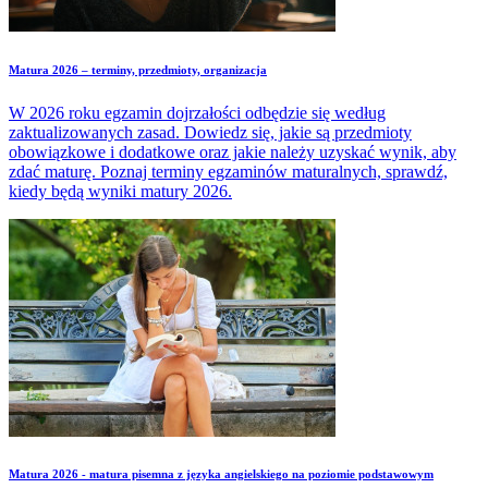
Matura 2026 – terminy, przedmioty, organizacja
W 2026 roku egzamin dojrzałości odbędzie się według
zaktualizowanych zasad. Dowiedz się, jakie są przedmioty
obowiązkowe i dodatkowe oraz jakie należy uzyskać wynik, aby
zdać maturę. Poznaj terminy egzaminów maturalnych, sprawdź,
kiedy będą wyniki matury 2026.
Matura 2026 - matura pisemna z języka angielskiego na poziomie podstawowym