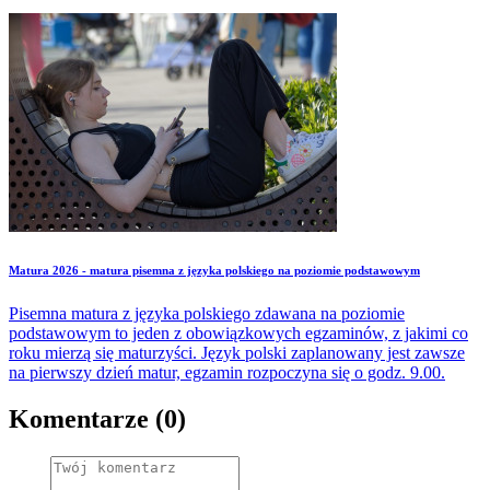
Matura 2026 - matura pisemna z języka polskiego na poziomie podstawowym
Pisemna matura z języka polskiego zdawana na poziomie
podstawowym to jeden z obowiązkowych egzaminów, z jakimi co
roku mierzą się maturzyści. Język polski zaplanowany jest zawsze
na pierwszy dzień matur, egzamin rozpoczyna się o godz. 9.00.
Komentarze (0)