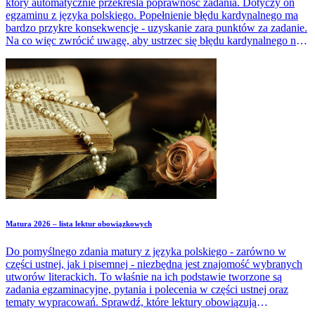
który automatycznie przekreśla poprawność zadania. Dotyczy on
egzaminu z języka polskiego. Popełnienie błędu kardynalnego ma
bardzo przykre konsekwencje - uzyskanie zara punktów za zadanie.
Na co więc zwrócić uwagę, aby ustrzec się błędu kardynalnego na
maturze? Czy popełnienie błędu kardynalnego jest równoznaczne z
niezdaniem matury?
Matura 2026 – lista lektur obowiązkowych
Do pomyślnego zdania matury z języka polskiego - zarówno w
części ustnej, jak i pisemnej - niezbędna jest znajomość wybranych
utworów literackich. To właśnie na ich podstawie tworzone są
zadania egzaminacyjne, pytania i polecenia w części ustnej oraz
tematy wypracowań. Sprawdź, które lektury obowiązują
maturzystów w zależności od tego, czy podchodzą do egzaminu