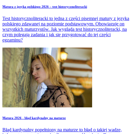
Matura z języka polskiego 2026 – test historycznoliteracki
Test historycznoliteracki to jedna z części pisemnej matury z języka
polskiego zdawanej na poziomie podstawowym. Obowiązuje on
wszystkich maturzystów. Jak wygląda test historycznoliteracki, na
czym polegają zadania i jak się przygotować do tej części
egzaminu?
Matura 2026 - błąd kardynalny na maturze
Błąd kardynalny popełniony na maturze to błąd o takiej wadze,