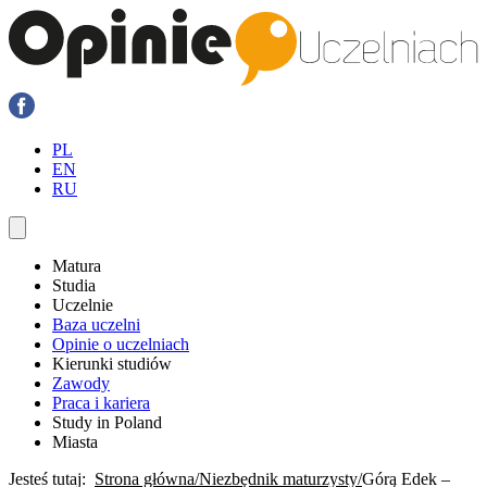
PL
EN
RU
Matura
Studia
Uczelnie
Baza uczelni
Opinie o uczelniach
Kierunki studiów
Zawody
Praca i kariera
Study in Poland
Miasta
Jesteś tutaj:
Strona główna
Niezbędnik maturzysty
Górą Edek –