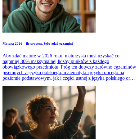
Matura 2026 – ile procent, żeby zdać egzamin?
Aby zdać maturę w 2026 roku, maturzysta musi uzyskać co
najmniej 30% maksymalnej liczby punktów z każdego
obowiązkowego przedmiotu. Próg ten dotyczy zarówno egzaminów
pisemnych z języka polskiego, matematyki i języka obcego na
poziomie podstawowym, jak i części ustnej z języka polskiego oraz
języka obcego. Czy jednak samo osiągnięcie tego wyniku
wystarczy do zdobycia świadectwa dojrzałości? Sprawdź, jakie
dodatkowe warunki trzeba spełnić, by pomyślnie zdać maturę 2026.