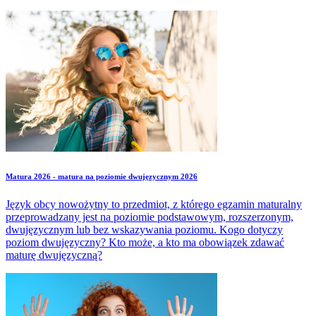
spełnienie kryteriów oceniania. Dowiedz się, jakie elementy
powinna zawierać praca, do czego powinna się odwoływać, jaka
ma być jej minimalna długość.
Matura 2026 - matura na poziomie dwujęzycznym 2026
Język obcy nowożytny to przedmiot, z którego egzamin maturalny
przeprowadzany jest na poziomie podstawowym, rozszerzonym,
dwujęzycznym lub bez wskazywania poziomu. Kogo dotyczy
poziom dwujęzyczny? Kto może, a kto ma obowiązek zdawać
maturę dwujęzyczną?