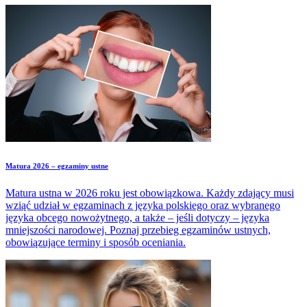
pisemnego na poziomie podstawowym, czy rozszerzonym.
Matura 2026 – egzaminy ustne
Matura ustna w 2026 roku jest obowiązkowa. Każdy zdający musi
wziąć udział w egzaminach z języka polskiego oraz wybranego
języka obcego nowożytnego, a także – jeśli dotyczy – języka
mniejszości narodowej. Poznaj przebieg egzaminów ustnych,
obowiązujące terminy i sposób oceniania.