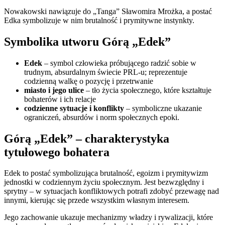
Nowakowski nawiązuje do „Tanga” Sławomira Mrożka, a postać
Edka symbolizuje w nim brutalność i prymitywne instynkty.
Symbolika utworu Górą „Edek”
Edek
– symbol człowieka próbującego radzić sobie w
trudnym, absurdalnym świecie PRL-u; reprezentuje
codzienną walkę o pozycję i przetrwanie
miasto i jego ulice
– tło życia społecznego, które kształtuje
bohaterów i ich relacje
codzienne sytuacje i konflikty
– symboliczne ukazanie
ograniczeń, absurdów i norm społecznych epoki.
Górą „Edek” – charakterystyka
tytułowego bohatera
Edek to postać symbolizująca brutalność, egoizm i prymitywizm
jednostki w codziennym życiu społecznym. Jest bezwzględny i
sprytny – w sytuacjach konfliktowych potrafi zdobyć przewagę nad
innymi, kierując się przede wszystkim własnym interesem.
Jego zachowanie ukazuje mechanizmy władzy i rywalizacji, które