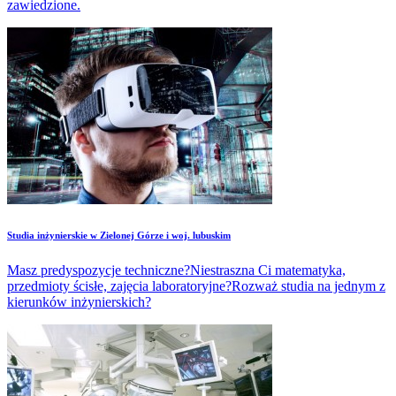
zawiedzione.
Studia inżynierskie w Zielonej Górze i woj. lubuskim
Masz predyspozycje techniczne?Niestraszna Ci matematyka,
przedmioty ścisłe, zajęcia laboratoryjne?Rozważ studia na jednym z
kierunków inżynierskich?