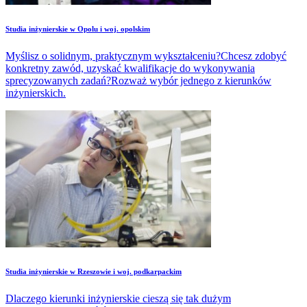
Studia inżynierskie w Opolu i woj. opolskim
Myślisz o solidnym, praktycznym wykształceniu?Chcesz zdobyć
konkretny zawód, uzyskać kwalifikacje do wykonywania
sprecyzowanych zadań?Rozważ wybór jednego z kierunków
inżynierskich.
Studia inżynierskie w Rzeszowie i woj. podkarpackim
Dlaczego kierunki inżynierskie cieszą się tak dużym