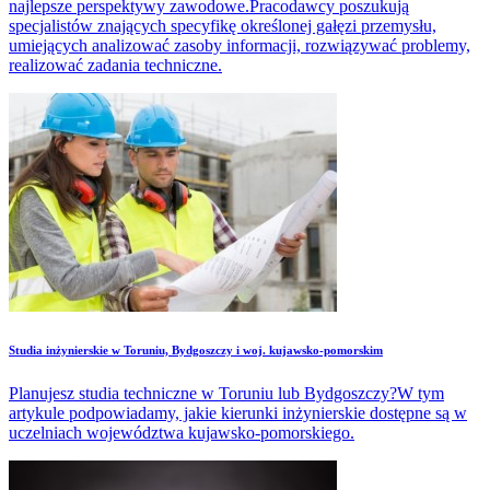
najlepsze perspektywy zawodowe.Pracodawcy poszukują
specjalistów znających specyfikę określonej gałęzi przemysłu,
umiejących analizować zasoby informacji, rozwiązywać problemy,
realizować zadania techniczne.
Studia inżynierskie w Toruniu, Bydgoszczy i woj. kujawsko-pomorskim
Planujesz studia techniczne w Toruniu lub Bydgoszczy?W tym
artykule podpowiadamy, jakie kierunki inżynierskie dostępne są w
uczelniach województwa kujawsko-pomorskiego.