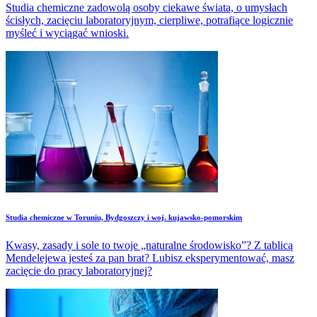
Studia chemiczne zadowolą osoby ciekawe świata, o umysłach
ścisłych, zacięciu laboratoryjnym, cierpliwe, potrafiące logicznie
myśleć i wyciągać wnioski.
Studia chemiczne w Toruniu, Bydgoszczy i woj. kujawsko-pomorskim
Kwasy, zasady i sole to twoje „naturalne środowisko”? Z tablicą
Mendelejewa jesteś za pan brat? Lubisz eksperymentować, masz
zacięcie do pracy laboratoryjnej?