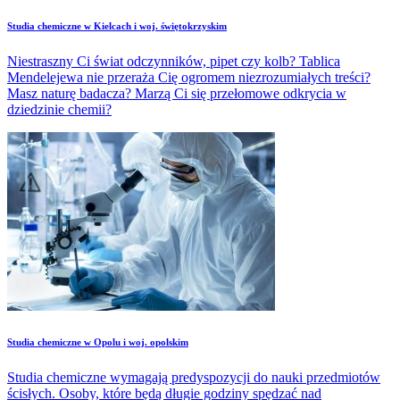
Studia chemiczne w Kielcach i woj. świętokrzyskim
Niestraszny Ci świat odczynników, pipet czy kolb? Tablica
Mendelejewa nie przeraża Cię ogromem niezrozumiałych treści?
Masz naturę badacza? Marzą Ci się przełomowe odkrycia w
dziedzinie chemii?
Studia chemiczne w Opolu i woj. opolskim
Studia chemiczne wymagają predyspozycji do nauki przedmiotów
ścisłych. Osoby, które będą długie godziny spędzać nad