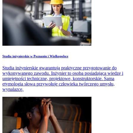
Studia inżynierskie w Poznaniu i Wielkopolsce
Studia inżynierskie gwarantują praktyczne przygotowanie do
wykonywanego zawodu. Inżynier to osoba posiadająca wiedzę i
umiejętności techniczne, projektowe, konstruktorskie. Sama
etymologia słowa przywołuje człowieka twórczego umysłu,
wynalazcę.