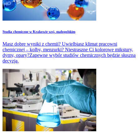
Studia chemiczne w Krakowie woj. małopolskim
Masz dobre wyniki z chemii? Uwielbiasz klimat pracowni
chemicznej – kolby, menzurki? Niestraszne Ci kolorowe mikstury,
dymy, opary?Zapewne wybór studiów chemicznych będzie słuszną
decyzją.