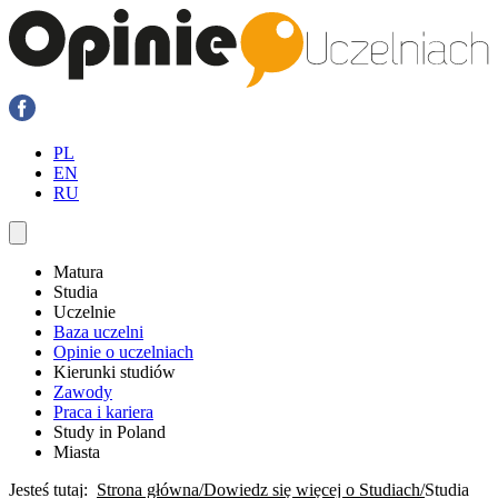
PL
EN
RU
Matura
Studia
Uczelnie
Baza uczelni
Opinie o uczelniach
Kierunki studiów
Zawody
Praca i kariera
Study in Poland
Miasta
Jesteś tutaj:
Strona główna
Dowiedz się więcej o Studiach
Studia