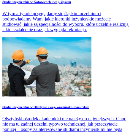
Studia inżynierskie w Katowicach i woj. śląskim
W tym artykule przyglądamy się śląskim uczelniom i
podpowiadamy Wam, jakie kierunki inżynierskie możecie
studiować, jakie są specjalności do wyboru, które uczelnie realizują
takie kształcenie oraz jak wygląda rekrutacja.
Studia inżynierskie w Olsztynie i woj. warmińsko-mazurskim
Olsztyński ośrodek akademicki nie należy do największych. Choć
nie ma tu żadnej uczelni typowo technicznej, jak przeczytacie
poniżej – osoby zainteresowane studiami inżynierskimi nie będą