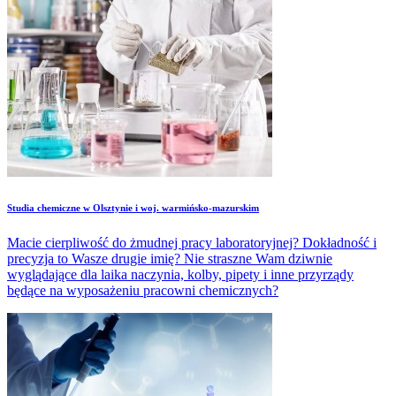
Studia chemiczne w Olsztynie i woj. warmińsko-mazurskim
Macie cierpliwość do żmudnej pracy laboratoryjnej? Dokładność i
precyzja to Wasze drugie imię? Nie straszne Wam dziwnie
wyglądające dla laika naczynia, kolby, pipety i inne przyrządy
będące na wyposażeniu pracowni chemicznych?