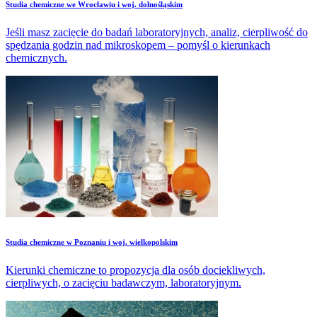
Studia chemiczne we Wrocławiu i woj. dolnośląskim
Jeśli masz zacięcie do badań laboratoryjnych, analiz, cierpliwość do
spędzania godzin nad mikroskopem – pomyśl o kierunkach
chemicznych.
Studia chemiczne w Poznaniu i woj. wielkopolskim
Kierunki chemiczne to propozycja dla osób dociekliwych,
cierpliwych, o zacięciu badawczym, laboratoryjnym.