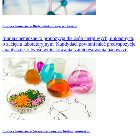
Studia chemiczne w Białymstoku i woj. podlaskim
Studia chemiczne to propozycja dla osób cierpliwych, dokładnych,
o zacięciu laboratoryjnym. Kandydaci powinni mieć predyspozycje
analityczne, łatwość wnioskowania, zainteresowania badawcze.
Studia chemiczne w Szczecinie i woj. zachodniopomorskim