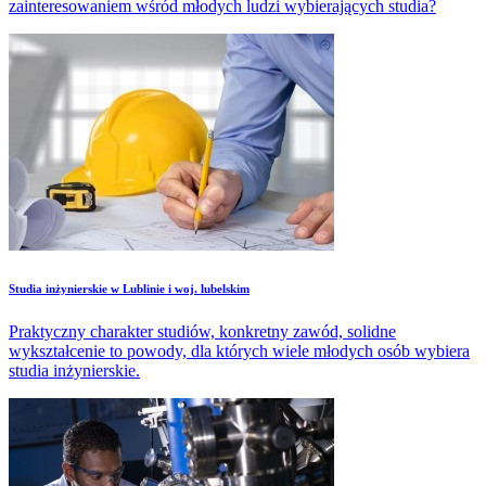
zainteresowaniem wśród młodych ludzi wybierających studia?
Studia inżynierskie w Lublinie i woj. lubelskim
Praktyczny charakter studiów, konkretny zawód, solidne
wykształcenie to powody, dla których wiele młodych osób wybiera
studia inżynierskie.