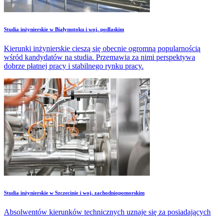
Studia inżynierskie w Białymstoku i woj. podlaskim
Kierunki inżynierskie cieszą się obecnie ogromną popularnością
wśród kandydatów na studia. Przemawia za nimi perspektywa
dobrze płatnej pracy i stabilnego rynku pracy.
Studia inżynierskie w Szczecinie i woj. zachodniopomorskim
Absolwentów kierunków technicznych uznaje się za posiadających