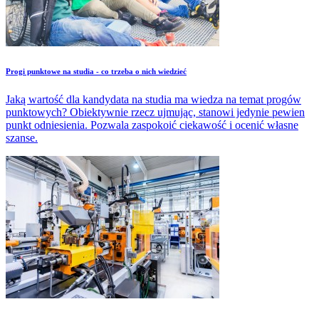
​Progi punktowe na studia - co trzeba o nich wiedzieć
Jaką wartość dla kandydata na studia ma wiedza na temat progów
punktowych? Obiektywnie rzecz ujmując, stanowi jedynie pewien
punkt odniesienia. Pozwala zaspokoić ciekawość i ocenić własne
szanse.