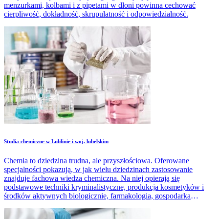
menzurkami, kolbami i z pipetami w dłoni powinna cechować
cierpliwość, dokładność, skrupulatność i odpowiedzialność.
Studia chemiczne w Lublinie i woj. lubelskim
Chemia to dziedzina trudna, ale przyszłościowa. Oferowane
specjalności pokazują, w jak wielu dziedzinach zastosowanie
znajduje fachowa wiedza chemiczna. Na niej opierają się
podstawowe techniki kryminalistyczne, produkcja kosmetyków i
środków aktywnych biologicznie, farmakologia, gospodarka
odpadami, prace konserwatorskie dzieł sztuki czy wytwarzanie
różnorodnych materiałów, tworzyw.