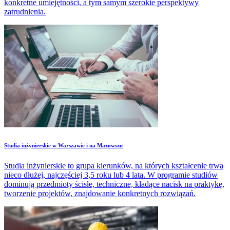
konkretne umiejętności, a tym samym szerokie perspektywy
zatrudnienia.
Studia inżynierskie w Warszawie i na Mazowszu
Studia inżynierskie to grupa kierunków, na których kształcenie trwa
nieco dłużej, najczęściej 3,5 roku lub 4 lata. W programie studiów
dominują przedmioty ścisłe, techniczne, kładące nacisk na praktykę,
tworzenie projektów, znajdowanie konkretnych rozwiązań.