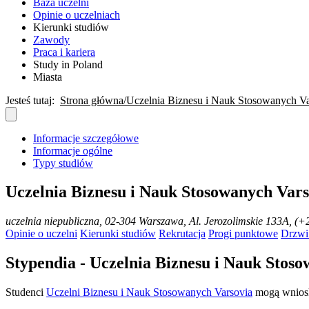
Baza uczelni
Opinie o uczelniach
Kierunki studiów
Zawody
Praca i kariera
Study in Poland
Miasta
Jesteś tutaj:
Strona główna
Uczelnia Biznesu i Nauk Stosowanych Va
Informacje szczegółowe
Informacje ogólne
Typy studiów
Uczelnia Biznesu i Nauk Stosowanych Vars
uczelnia niepubliczna
, 02-304 Warszawa, Al. Jerozolimskie 133A, (+
Opinie o uczelni
Kierunki studiów
Rekrutacja
Progi punktowe
Drzwi
Stypendia - Uczelnia Biznesu i Nauk Stos
Studenci
Uczelni Biznesu i Nauk Stosowanych Varsovia
mogą wniosk