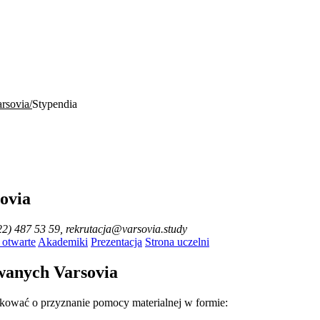
rsovia
Stypendia
ovia
22) 487 53 59, rekrutacja@varsovia.study
 otwarte
Akademiki
Prezentacja
Strona uczelni
owanych Varsovia
ować o przyznanie pomocy materialnej w formie: