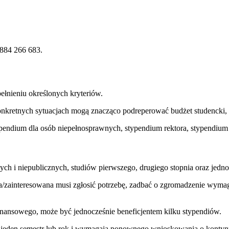
 884 266 683.
ełnieniu określonych kryteriów.
nkretnych sytuacjach mogą znacząco podreperować budżet studencki, p
ypendium dla osób niepełnosprawnych, stypendium rektora, stypendium
ch i niepublicznych, studiów pierwszego, drugiego stopnia oraz jednol
a/zainteresowana musi zgłosić potrzebę, zadbać o zgromadzenie wym
 finansowego, może być jednocześnie beneficjentem kilku stypendiów.
 jeden semestr lub rok i wymagają ponownego wnioskowania o kontyn