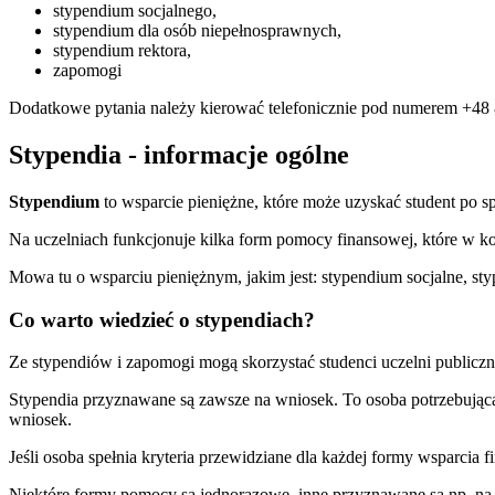
stypendium socjalnego,
stypendium dla osób niepełnosprawnych,
stypendium rektora,
zapomogi
Dodatkowe pytania należy kierować telefonicznie pod numerem +48
Stypendia - informacje ogólne
Stypendium
to wsparcie pieniężne, które może uzyskać student po sp
Na uczelniach funkcjonuje kilka form pomocy finansowej, które w ko
Mowa tu o wsparciu pieniężnym, jakim jest: stypendium socjalne, st
Co warto wiedzieć o stypendiach?
Ze stypendiów i zapomogi mogą skorzystać studenci uczelni publiczny
Stypendia przyznawane są zawsze na wniosek. To osoba potrzebując
wniosek.
Jeśli osoba spełnia kryteria przewidziane dla każdej formy wsparcia
Niektóre formy pomocy są jednorazowe, inne przyznawane są np. na