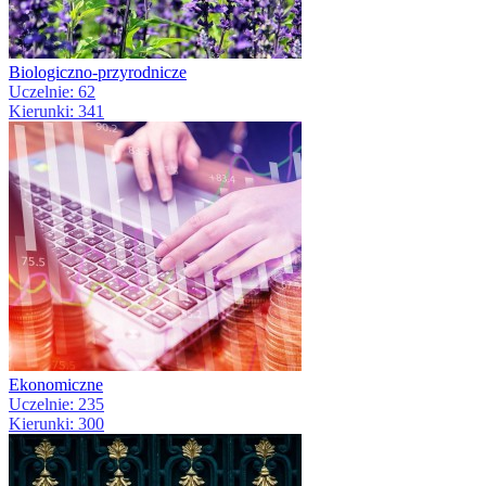
Biologiczno-przyrodnicze
Uczelnie: 62
Kierunki: 341
Ekonomiczne
Uczelnie: 235
Kierunki: 300