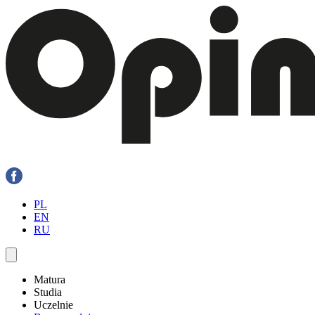
PL
EN
RU
Matura
Studia
Uczelnie