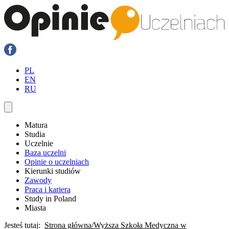
PL
EN
RU
Matura
Studia
Uczelnie
Baza uczelni
Opinie o uczelniach
Kierunki studiów
Zawody
Praca i kariera
Study in Poland
Miasta
Jesteś tutaj:
Strona główna
Wyższa Szkoła Medyczna w