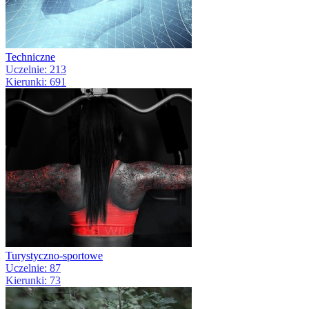
Techniczne
Uczelnie: 213
Kierunki: 691
Turystyczno-sportowe
Uczelnie: 87
Kierunki: 73