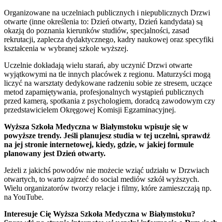
Organizowane na uczelniach publicznych i niepublicznych Drzwi
otwarte (inne określenia to: Dzień otwarty, Dzień kandydata) są
okazją do poznania kierunków studiów, specjalności, zasad
rekrutacji, zaplecza dydaktycznego, kadry naukowej oraz specyfiki
kształcenia w wybranej szkole wyższej.
Uczelnie dokładają wielu starań, aby uczynić Drzwi otwarte
wyjątkowymi na tle innych placówek z regionu. Maturzyści mogą
liczyć na warsztaty dedykowane radzeniu sobie ze stresem, uczące
metod zapamiętywania, profesjonalnych wystąpień publicznych
przed kamerą, spotkania z psychologiem, doradcą zawodowym czy
przedstawicielem Okręgowej Komisji Egzaminacyjnej.
Wyższa Szkoła Medyczna w Białymstoku wpisuje się w
powyższe trendy. Jeśli planujesz studia w tej uczelni, sprawdź
na jej stronie internetowej, kiedy, gdzie, w jakiej formule
planowany jest Dzień otwarty.
Jeżeli z jakichś powodów nie możecie wziąć udziału w Drzwiach
otwartych, to warto zajrzeć do social mediów szkół wyższych.
Wielu organizatorów tworzy relacje i filmy, które zamieszczają np.
na YouTube.
Interesuje Cię Wyższa Szkoła Medyczna w Białymstoku?