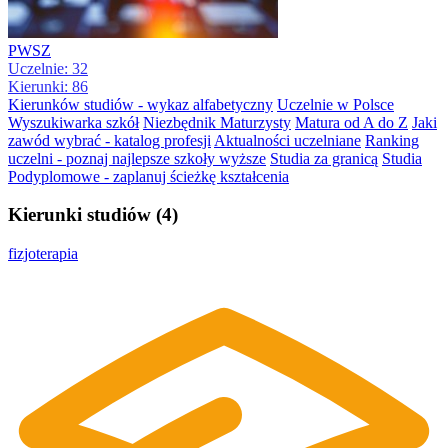
PWSZ
Uczelnie: 32
Kierunki: 86
Kierunków studiów - wykaz alfabetyczny
Uczelnie w Polsce
Wyszukiwarka szkół
Niezbędnik Maturzysty
Matura od A do Z
Jaki
zawód wybrać - katalog profesji
Aktualności uczelniane
Ranking
uczelni - poznaj najlepsze szkoły wyższe
Studia za granicą
Studia
Podyplomowe - zaplanuj ścieżkę kształcenia
Kierunki studiów (4)
fizjoterapia