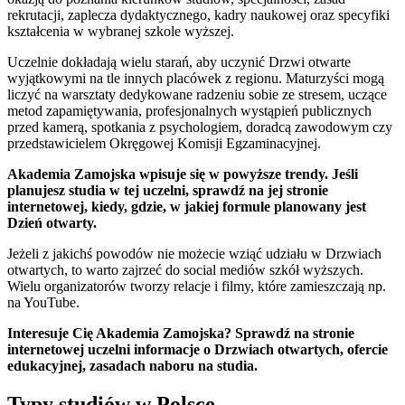
rekrutacji, zaplecza dydaktycznego, kadry naukowej oraz specyfiki
kształcenia w wybranej szkole wyższej.
Uczelnie dokładają wielu starań, aby uczynić Drzwi otwarte
wyjątkowymi na tle innych placówek z regionu. Maturzyści mogą
liczyć na warsztaty dedykowane radzeniu sobie ze stresem, uczące
metod zapamiętywania, profesjonalnych wystąpień publicznych
przed kamerą, spotkania z psychologiem, doradcą zawodowym czy
przedstawicielem Okręgowej Komisji Egzaminacyjnej.
Akademia Zamojska wpisuje się w powyższe trendy. Jeśli
planujesz studia w tej uczelni, sprawdź na jej stronie
internetowej, kiedy, gdzie, w jakiej formule planowany jest
Dzień otwarty.
Jeżeli z jakichś powodów nie możecie wziąć udziału w Drzwiach
otwartych, to warto zajrzeć do social mediów szkół wyższych.
Wielu organizatorów tworzy relacje i filmy, które zamieszczają np.
na YouTube.
Interesuje Cię Akademia Zamojska? Sprawdź na stronie
internetowej uczelni informacje o Drzwiach otwartych, ofercie
edukacyjnej, zasadach naboru na studia.
Typy studiów w Polsce