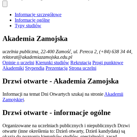
Informacje szczegółowe
Informacje ogólne
Typy studiów
Akademia Zamojska
uczelnia publiczna
, 22-400 Zamość, ul. Pereca 2, (+84) 638 34 44,
rektorat@akademiazamojska.edu.pl
Opinie o uczelni
Kierunki studiów
Rekrutacja
Progi punktowe
Akademiki
Stypendia
Prezentacja
Strona uczelni
Drzwi otwarte - Akademia Zamojska
Informacji na temat Dni Otwartych szukaj na stronie
Akademii
Zamojskiej
.
Drzwi otwarte - informacje ogólne
Organizowane na uczelniach publicznych i niepublicznych Drzwi
otwarte (inne określenia to: Dzień otwarty, Dzień kandydata) są
okazją do poznania kierunków studiów, specjalności, zasad