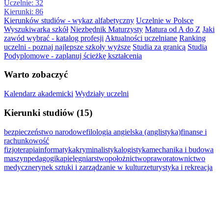
Uczelnie: 32
Kierunki: 86
Kierunków studiów - wykaz alfabetyczny
Uczelnie w Polsce
Wyszukiwarka szkół
Niezbędnik Maturzysty
Matura od A do Z
Jaki
zawód wybrać - katalog profesji
Aktualności uczelniane
Ranking
uczelni - poznaj najlepsze szkoły wyższe
Studia za granicą
Studia
Podyplomowe - zaplanuj ścieżkę kształcenia
Warto zobaczyć
Kalendarz akademicki
Wydziały uczelni
Kierunki studiów (15)
bezpieczeństwo narodowe
filologia angielska (anglistyka)
finanse i
rachunkowość
fizjoterapia
informatyka
kryminalistyka
logistyka
mechanika i budowa
maszyn
pedagogika
pielęgniarstwo
położnictwo
prawo
ratownictwo
medyczne
rynek sztuki i zarządzanie w kulturze
turystyka i rekreacja