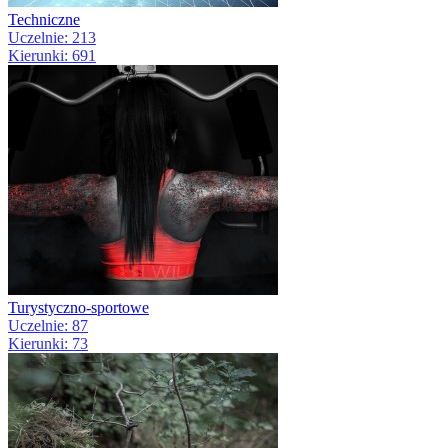
Techniczne
Uczelnie: 213
Kierunki: 691
Turystyczno-sportowe
Uczelnie: 87
Kierunki: 73