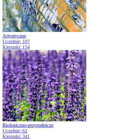
Artystyczne
Uczelnie: 107
Kierunki: 154
Biologiczno-przyrodnicze
Uczelnie: 62
Kierunki: 341