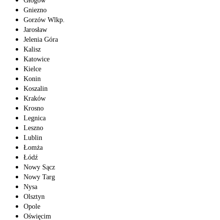
Głogów
Gniezno
Gorzów Wlkp.
Jarosław
Jelenia Góra
Kalisz
Katowice
Kielce
Konin
Koszalin
Kraków
Krosno
Legnica
Leszno
Lublin
Łomża
Łódź
Nowy Sącz
Nowy Targ
Nysa
Olsztyn
Opole
Oświęcim