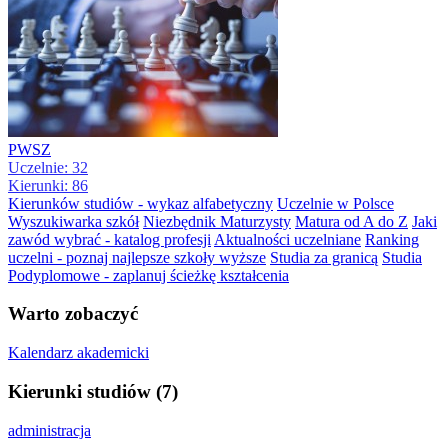
PWSZ
Uczelnie: 32
Kierunki: 86
Kierunków studiów - wykaz alfabetyczny
Uczelnie w Polsce
Wyszukiwarka szkół
Niezbędnik Maturzysty
Matura od A do Z
Jaki
zawód wybrać - katalog profesji
Aktualności uczelniane
Ranking
uczelni - poznaj najlepsze szkoły wyższe
Studia za granicą
Studia
Podyplomowe - zaplanuj ścieżkę kształcenia
Warto zobaczyć
Kalendarz akademicki
Kierunki studiów (7)
administracja