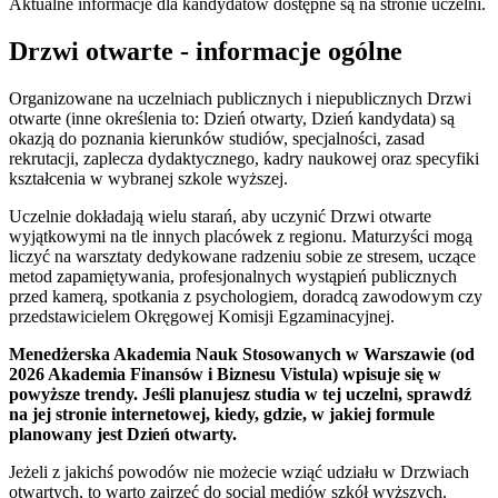
Aktualne informacje dla kandydatów dostępne są na stronie uczelni.
Drzwi otwarte - informacje ogólne
Organizowane na uczelniach publicznych i niepublicznych Drzwi
otwarte (inne określenia to: Dzień otwarty, Dzień kandydata) są
okazją do poznania kierunków studiów, specjalności, zasad
rekrutacji, zaplecza dydaktycznego, kadry naukowej oraz specyfiki
kształcenia w wybranej szkole wyższej.
Uczelnie dokładają wielu starań, aby uczynić Drzwi otwarte
wyjątkowymi na tle innych placówek z regionu. Maturzyści mogą
liczyć na warsztaty dedykowane radzeniu sobie ze stresem, uczące
metod zapamiętywania, profesjonalnych wystąpień publicznych
przed kamerą, spotkania z psychologiem, doradcą zawodowym czy
przedstawicielem Okręgowej Komisji Egzaminacyjnej.
Menedżerska Akademia Nauk Stosowanych w Warszawie (od
2026 Akademia Finansów i Biznesu Vistula) wpisuje się w
powyższe trendy. Jeśli planujesz studia w tej uczelni, sprawdź
na jej stronie internetowej, kiedy, gdzie, w jakiej formule
planowany jest Dzień otwarty.
Jeżeli z jakichś powodów nie możecie wziąć udziału w Drzwiach
otwartych, to warto zajrzeć do social mediów szkół wyższych.