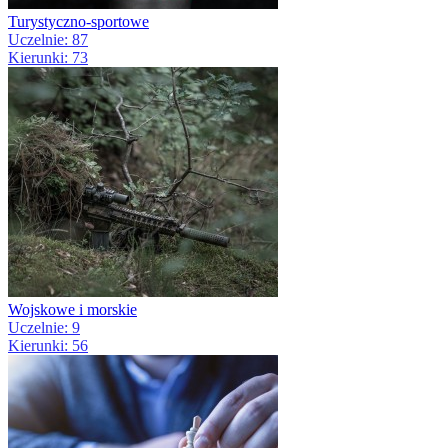
Turystyczno-sportowe
Uczelnie: 87
Kierunki: 73
Wojskowe i morskie
Uczelnie: 9
Kierunki: 56