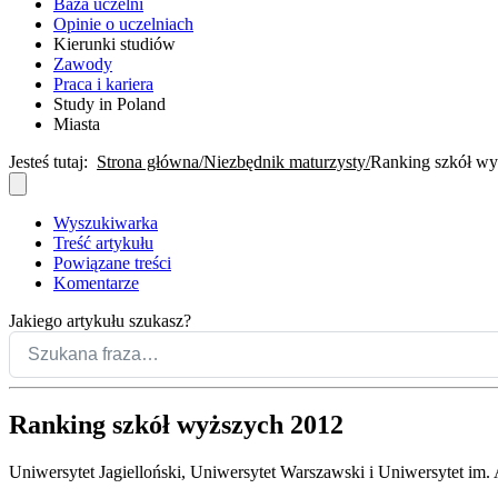
Baza uczelni
Opinie o uczelniach
Kierunki studiów
Zawody
Praca i kariera
Study in Poland
Miasta
Jesteś tutaj:
Strona główna
Niezbędnik maturzysty
Ranking szkół wy
Wyszukiwarka
Treść artykułu
Powiązane treści
Komentarze
Jakiego artykułu szukasz?
Ranking szkół wyższych 2012
Uniwersytet Jagielloński, Uniwersytet Warszawski i Uniwersytet im