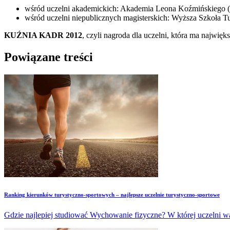
wśród uczelni akademickich: Akademia Leona Koźmińskiego (z
wśród uczelni niepublicznych magisterskich: Wyższa Szkoła Tur
KUŹNIA KADR 2012
, czyli nagroda dla uczelni, która ma najw
Powiązane treści
Ranking kierunków turystyczno-sportowych – najlepsze uczelnie turystyczno-sportowe
Gdzie najlepiej studiować Wychowanie fizyczne? W której uczelni w