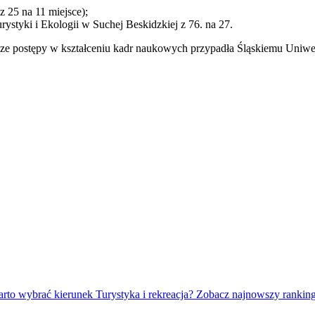
 25 na 11 miejsce);
ystyki i Ekologii w Suchej Beskidzkiej z 76. na 27.
iększe postępy w kształceniu kadr naukowych przypadła Śląskiemu Un
arto wybrać kierunek Turystyka i rekreacja? Zobacz najnowszy rankin