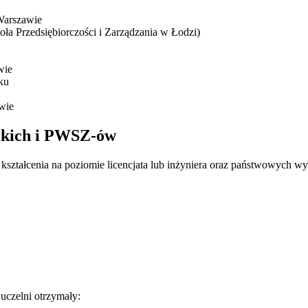
Warszawie
a Przedsiębiorczości i Zarządzania w Łodzi)
wie
ku
wie
ckich i PWSZ-ów
kształcenia na poziomie licencjata lub inżyniera oraz państwowych 
uczelni otrzymały: