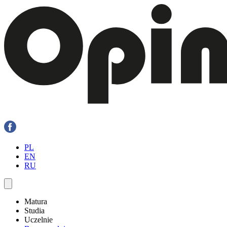
PL
EN
RU
Matura
Studia
Uczelnie