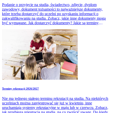
Podanie o przyjęcie na studia, świadectwo, zdjęcie, dyplom
zawodowy, dokument tożsamości to najważniejsze dokumenty,
które trzeba dostarczyć do uczelni po uzyskaniu informacji o
zakwalifikowaniu na studia. Zobacz, jakie inne dokumenty mogą
być wymagane. Jak dostarczyć dokumenty? Jakie są terminy
składania dokumentów?
Terminy rekrutacji 2026/2027
Nie ma jednego stałego terminu rekrutacji na studia. Na niektórych
uczelniach można zarejestrować się już w kwietniu, inne
uruchamiają systemy rekrutacyjne w maju lub w czerwcu. Zobacz,
jak przebiega rejestracja na studia, na co zwrócić uwagę. Do kiedy