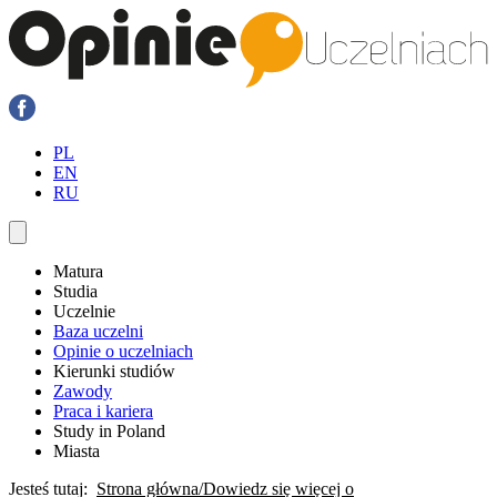
PL
EN
RU
Matura
Studia
Uczelnie
Baza uczelni
Opinie o uczelniach
Kierunki studiów
Zawody
Praca i kariera
Study in Poland
Miasta
Jesteś tutaj:
Strona główna
Dowiedz się więcej o