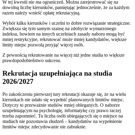
W tej kwestii nie ma ograniczeń. Można zarejestrować się na
dowolną liczbę kierunków, pamiętając jednocześnie, że za każdym
razem należy wnieść opłatę rekrutacyjną.
Wybór kilku kierunków i uczelni to dobre rozwiązanie strategiczne.
Zwiększa się tym samym szansę na zdobycie wymarzonego
indeksu, bowiem na innych uczelniach zasady naboru mogą być
mniej restrykcyjne, rekrutować może mniej kandydatów, większe
limity miejsc pozwolą przyjąć więcej osób.
Z pewnością rekrutowanie na więcej niż jedne studia to większe
prawdopodobieństwo sukcesu.
Rekrutacja uzupełniająca na studia
2026/2027
Po zakończeniu pierwszej tury rekrutacji okazuje się, że na wielu
kierunkach nie udało się wypełnić planowanych limitów miejsc.
Dotyczy to przeważnie studiów mniej obleganych. O naborze
uzupełniającym na psychologię, informatykę czy prawo raczej
trzeba zapomnieć. Tu liczba osób ubiegających się o miejsce na
studiach nie pozostawia złudzeń – kandydatów na wypełnienie
limitów miejsc zdecydowanie nie zabraknie.