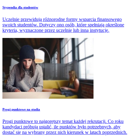
Stypendia dla studentów
Uczelnie przewidują różnorodne formy wsparcia finansowego
swoich studentów. Dotyczy ono osób, które spełniają określone
kryteria, wyznaczone przez uczelnię lub inną instytucję.
Progi punktowe na studia
Progi punktowe to najgorętszy temat każdej rekrutacji. Co roku
kandydaci próbują ustalić, ile punktów było potrzebnych, aby
dostać się na wybrany przez nich kierunek w latach poprzednich.