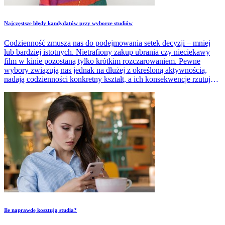
Najczęstsze błędy kandydatów przy wyborze studiów
Codzienność zmusza nas do podejmowania setek decyzji – mniej
lub bardziej istotnych. Nietrafiony zakup ubrania czy nieciekawy
film w kinie pozostaną tylko krótkim rozczarowaniem. Pewne
wybory związują nas jednak na dłużej z określoną aktywnością,
nadają codzienności konkretny kształt, a ich konsekwencje rzutują
znacznie na naszą przyszłość. Tak jest chociażby z wyborem ścieżki
kształcenia, konkretnej uczelni.
​Ile naprawdę kosztują studia?