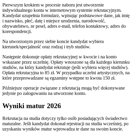
Pierwszym krokiem w procesie naboru jest utworzenie
indywidualnego konta w internetowym systemie rekrutacyjnym.
Kandydat uzupełnia formularz, wpisując podstawowe dane, jak imię
i nazwisko, płeć, datę i miejsce urodzenia, narodowość,
obywatelstwo, nr pesel, adres e-mail, telefon kontaktowy, adres do
korespondencji.
Na utworzonym przez siebie koncie kandydat wybiera
kierunek/specjalność oraz rodzaj i tryb studiów.
Następnie dokonuje opłaty rekrutacyjnej w kwocie i na konto
wskazane przez uczelnię. Opłaty wnoszone są dla każdego kierunku
studiów, na który kandydat rekrutuje (jeśli wybiera więcej studiów).
Opłata rekrutacyjna to 85 zł. W przypadku uczelni artystycznych, na
które przeprowadzane są egzaminy wstępne to kwota 150 zł.
Późniejsze operacje związane z rekrutacją mogą być dokonywane
jedynie po zalogowaniu na utworzone konto.
Wyniki matur 2026
Rekrutacja na studia dotyczy tylko osób posiadających świadectwo
maturalne. Jeśli kandydat dokonał rejestracji na studia wcześniej, po
uzyskaniu wyników matur wprowadza te dane na swoim koncie.