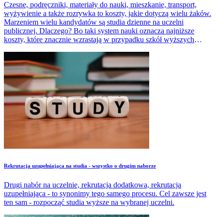
Czesne, podręczniki, materiały do nauki, mieszkanie, transport,
wyżywienie a także rozrywka to koszty, jakie dotyczą wielu żaków.
Marzeniem wielu kandydatów są studia dzienne na uczelni
publicznej. Dlaczego? Bo taki system nauki oznacza najniższe
koszty, które znacznie wzrastają w przypadku szkół wyższych
niepublicznych oraz studiów zaocznych. Ile zatem muszą wydać
studenci, aby zyskać dyplom licencjata lub magistra?
Rekrutacja uzupełniająca na studia - wszystko o drugim naborze
Drugi nabór na uczelnie, rekrutacja dodatkowa, rekrutacja
uzupełniająca - to synonimy tego samego procesu. Cel zawsze jest
ten sam - rozpocząć studia wyższe na wybranej uczelni.