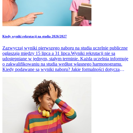
Kiedy wyniki rekrutacji na studia 2026/2027
Zazwyczaj wyniki pierwszego naboru na studia uczelnie publiczne
ogłaszają między 15 lipca a 31 lipca.Wyniki rekrutacji nie są
udostępniane w jednym, stałym terminie. Każda uczelnia informuje
o zakwalifikowaniu na studia według własnego harmonogramu.
Kiedy podawane są wyniki naboru? Jakie formalności dotyczą
kandydatów po ogłoszeniu list rankingowych?