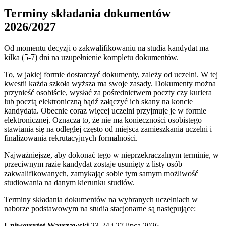
Terminy składania dokumentów
2026/2027
Od momentu decyzji o zakwalifikowaniu na studia kandydat ma
kilka (5-7) dni na uzupełnienie kompletu dokumentów.
To, w jakiej formie dostarczyć dokumenty, zależy od uczelni. W tej
kwestii każda szkoła wyższa ma swoje zasady. Dokumenty można
przynieść osobiście, wysłać za pośrednictwem poczty czy kuriera
lub pocztą elektroniczną bądź załączyć ich skany na koncie
kandydata.
Obecnie coraz więcej uczelni przyjmuje je w formie
elektronicznej. Oznacza to, że nie ma konieczności osobistego
stawiania się na odległej często od miejsca zamieszkania uczelni i
finalizowania rekrutacyjnych formalności.
Najważniejsze, aby dokonać tego w nieprzekraczalnym terminie, w
przeciwnym razie kandydat zostaje usunięty z listy osób
zakwalifikowanych, zamykając sobie tym samym możliwość
studiowania na danym kierunku studiów.
Terminy składania dokumentów na wybranych uczelniach w
naborze podstawowym na studia stacjonarne są następujące:
Uniwersytet Warszawski
23-24 i 27 lipca 2026