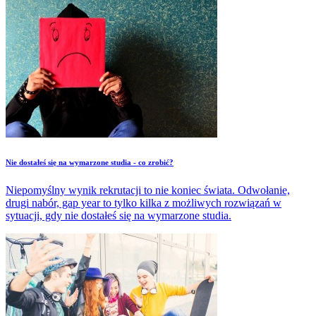
Nie dostałeś się na wymarzone studia - co zrobić?
Niepomyślny wynik rekrutacji to nie koniec świata. Odwołanie,
drugi nabór, gap year to tylko kilka z możliwych rozwiązań w
sytuacji, gdy nie dostałeś się na wymarzone studia.