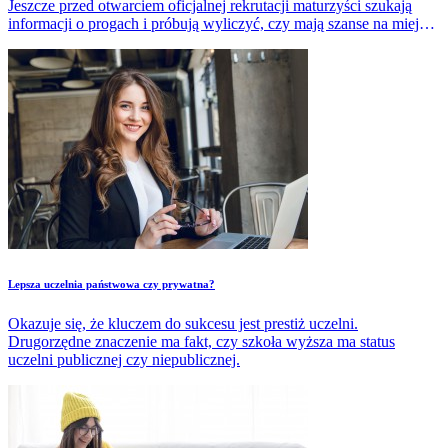
Jeszcze przed otwarciem oficjalnej rekrutacji maturzyści szukają
informacji o progach i próbują wyliczyć, czy mają szanse na miejsce
na konkretnej uczelni.
Lepsza uczelnia państwowa czy prywatna?
Okazuje się, że kluczem do sukcesu jest prestiż uczelni.
Drugorzędne znaczenie ma fakt, czy szkoła wyższa ma status
uczelni publicznej czy niepublicznej.