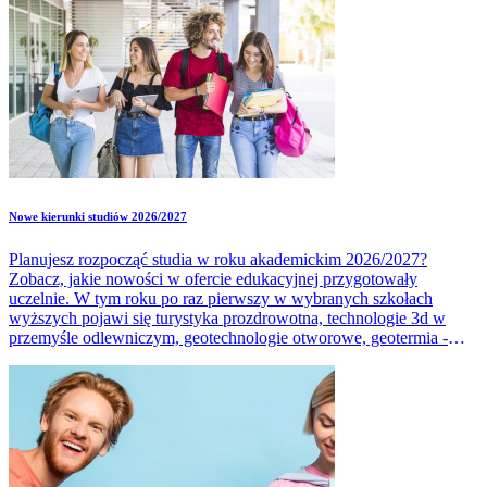
Nowe kierunki studiów 2026/2027
Planujesz rozpocząć studia w roku akademickim 2026/2027?
Zobacz, jakie nowości w ofercie edukacyjnej przygotowały
uczelnie. W tym roku po raz pierwszy w wybranych szkołach
wyższych pojawi się turystyka prozdrowotna, technologie 3d w
przemyśle odlewniczym, geotechnologie otworowe, geotermia -
technika i technologia, cyfrowe łańcuchy dostaw, inżynieria energii
odnawialnej. Sprawdź, gdzie można rozpocząć te studia. Poznaj
inne nowości, zasady rekrutacji 2026/2027, terminy i wymagane
dokumenty.