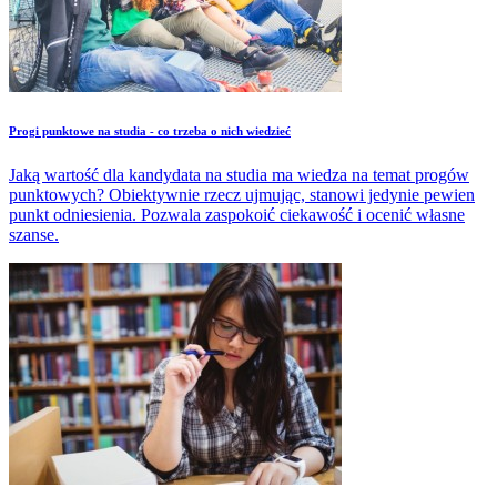
​Progi punktowe na studia - co trzeba o nich wiedzieć
Jaką wartość dla kandydata na studia ma wiedza na temat progów
punktowych? Obiektywnie rzecz ujmując, stanowi jedynie pewien
punkt odniesienia. Pozwala zaspokoić ciekawość i ocenić własne
szanse.