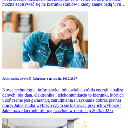
można zapisywać się na kierunki studiów i kiedy znane będą wyniki
naboru w 2026 roku.
Jakie studia wybrać? Rekrutacja na studia 2026/2027
Nowe technologie, informatyka, odnawialne źródła energii, analiza
danych, big data, elektronika i telekomunikacja to kierunki, których
ukończenie jest gwarancją zatrudnienia i uzyskania dobrze płatnej
pracy. Jakie studia wybrać i czym się kierować przy ich wyborze?
Jakie nowe kierunki oferują uczelnie w rekrutacji 2026/2027?