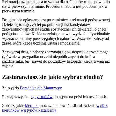
Rekrutacja uzupełniająca to szansa dla osób, którym nie powiodło
się w pierwszym terminie. Procedura naboru jest podobna, jak w
pierwszym terminie.
Drugi nabór ogłaszany jest po zamknięciu rekrutacji podstawowej.
Dzieje się to najczęściej po publikacji list kandydatów
zakwalifikowanych na studia i ostatecznej ich deklaracji o chęci
podjęcia studiów. Każda uczelnia, a nawet wydział indywidualnie
wyznacza terminy poszczególnych naborów. Wszystko zależy od
zasad, które każda uczelnia ustala samodzielnie.
Zazwyczaj drugie nabory zaczynają się w sierpniu, a trwać mogą
(głównie w przypadku uczelni niepublicznych) do końca
października, ba - nawet do początków listopada, kiedy trwają już
zajęcia!
Zastanawiasz się jakie wybrać studia?
Zajrzyj do
Poradnika dla Maturzysty
Poznaj wszystkie
typy studiów
dostępne na polskich uczelniach
Zobacz, jakie
kierunki
możesz studiować - dla ułatwienia
wykaz
kierunków wg typów kształcenia