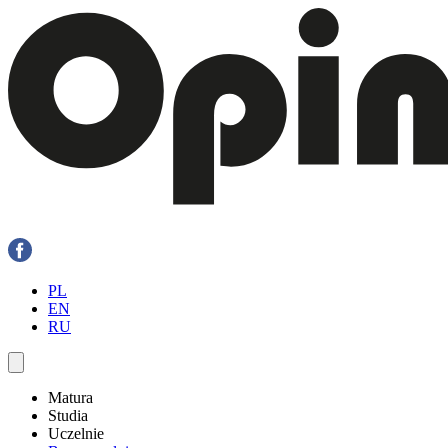
PL
EN
RU
Matura
Studia
Uczelnie