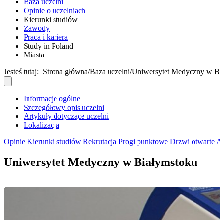
Baza uczelni
Opinie o uczelniach
Kierunki studiów
Zawody
Praca i kariera
Study in Poland
Miasta
Jesteś tutaj:
Strona główna
Baza uczelni
Uniwersytet Medyczny w B
Informacje ogólne
Szczegółowy opis uczelni
Artykuły dotyczące uczelni
Lokalizacja
Opinie
Kierunki studiów
Rekrutacja
Progi punktowe
Drzwi otwarte
A
Uniwersytet Medyczny w Białymstoku