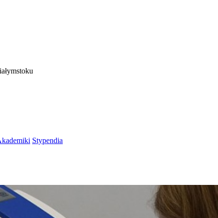
iałymstoku
kademiki
Stypendia